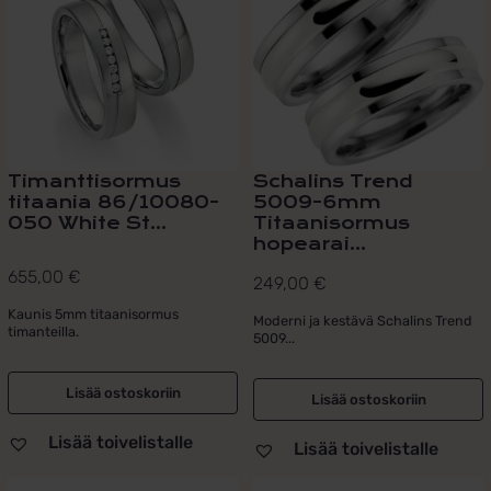
Timanttisormus
Schalins Trend
titaania 86/10080-
5009-6mm
050 White St...
Titaanisormus
hopearai...
655,00
€
249,00
€
Kaunis 5mm titaanisormus
Moderni ja kestävä Schalins Trend
timanteilla.
5009...
Lisää ostoskoriin
Lisää ostoskoriin
Lisää toivelistalle
Lisää toivelistalle
Tällä
Tällä