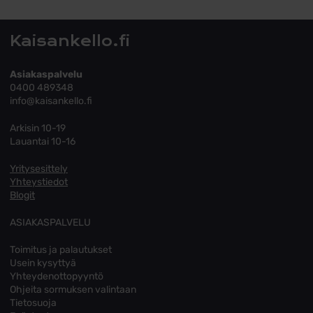
Kaisankello.fi
Asiakaspalvelu
0400 489348
info@kaisankello.fi
Arkisin 10-19
Lauantai 10-16
Yritysesittely
Yhteystiedot
Blogit
ASIAKASPALVELU
Toimitus ja palautukset
Usein kysyttyä
Yhteydenottopyyntö
Ohjeita sormuksen valintaan
Tietosuoja