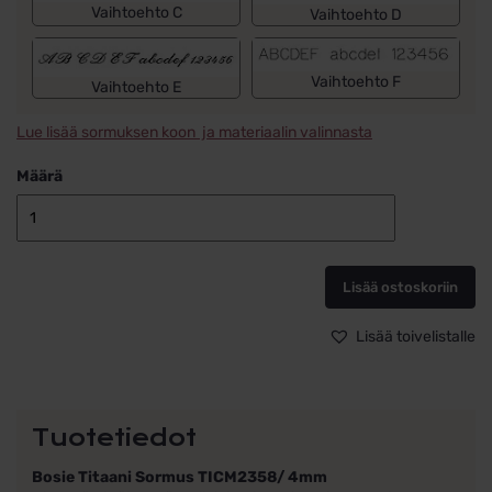
Vaihtoehto C
Vaihtoehto D
Vaihtoehto F
Vaihtoehto E
Lue lisää sormuksen koon ja materiaalin valinnasta
Määrä
Titaanisormu
Bosie
TICM2358/
Lisää ostoskoriin
4mm
määrä
Lisää toivelistalle
Tuotetiedot
Bosie Titaani Sormus TICM2358/ 4mm