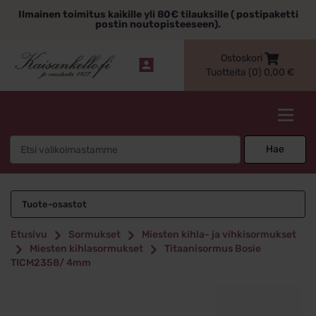
Siirry
Ilmainen toimitus kaikille yli 80€ tilauksille ( postipaketti
sisältöön
postin noutopisteeseen).
Ostoskori
Tuotteita (0)
0,00
€
Kaisankello.fi
Search
Hae
for:
Tuote-osastot
Etusivu
Sormukset
Miesten kihla- ja vihkisormukset
Miesten kihlasormukset
Titaanisormus Bosie
TICM2358/ 4mm