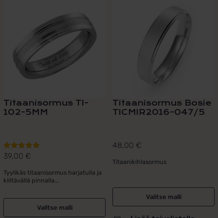
tuotteella
tuotteella
on
on
useampi
useampi
muunnelma.
muunnelma.
Voit
Voit
tehdä
tehdä
valinnat
valinnat
tuotteen
tuotteen
sivulla.
sivulla.
Titaanisormus TI-
Titaanisormus Bosie
102-5MM
TICMIR2016-047/5
48,00
€
39,00
€
Arvostelu
Titaanikihlasormus
tuotteesta:
Tyylikäs titaanisormus harjatulla ja
5.00
/ 5
kiiltävällä pinnalla...
Valitse malli
Valitse malli