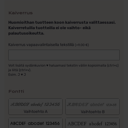
Kaiverrus
Huomioithan tuotteen koon kaiverrusta valittaessasi.
Kaiverretuilla tuotteilla ei ole vaihto- eikä
palautusoikeutta.
Kaiverrus vapaavalintaisella tekstillä
(
+
9,00
€
)
Voit lisätä sydänkuvion ♥ haluamasi tekstin väliin kopioimalla (ctrl+c)
ja liitä (ctrl+v).
Esim. J ♥ J
Fontti
Vaihtoehto A
Vaihtoehto B