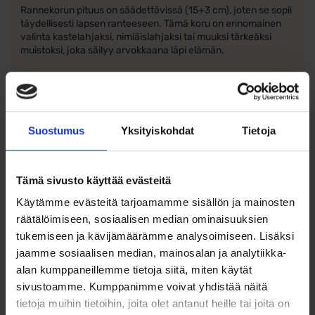
Rannekorun pituus on säädettävissä (15+3 cm), joten se sopii
täydellisesti lapsen ranteeseen. Tämä koru on erinomainen
valinta kastelahjaksi, nimiäislahjaksi tai muuksi tärkeäksi
muistoksi, joka säilyy arvokkaana läpi elämän.
Ominaisuudet:
Materiaali:
925 hopea
Design:
Enkeliriipus säihkyvin yksityiskohdin
Suostumus
Yksityiskohdat
Tietoja
Pituus:
Säädettävissä 15+3 cm
Pakkaus:
Ei sisällä rasiaa
Tämä sivusto käyttää evästeitä
Käytämme evästeitä tarjoamamme sisällön ja mainosten
räätälöimiseen, sosiaalisen median ominaisuuksien
tukemiseen ja kävijämäärämme analysoimiseen. Lisäksi
Ohjeita sormuksen tai korun
jaamme sosiaalisen median, mainosalan ja analytiikka-
koon valintaan
alan kumppaneillemme tietoja siitä, miten käytät
sivustoamme. Kumppanimme voivat yhdistää näitä
Tutustu ohjeisiin
tietoja muihin tietoihin, joita olet antanut heille tai joita on