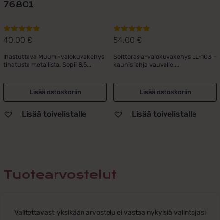
76801
40,00
€
54,00
€
Arvostelu
Arvostelu
tuotteesta:
tuotteesta:
Ihastuttava Muumi-valokuvakehys
Soittorasia-valokuvakehys LL-103 –
5.00
/ 5
5.00
/ 5
tinatusta metallista. Sopii 8,5...
kaunis lahja vauvalle....
Lisää ostoskoriin
Lisää ostoskoriin
Lisää toivelistalle
Lisää toivelistalle
Tuotearvostelut
Valitettavasti yksikään arvostelu ei vastaa nykyisiä valintojasi