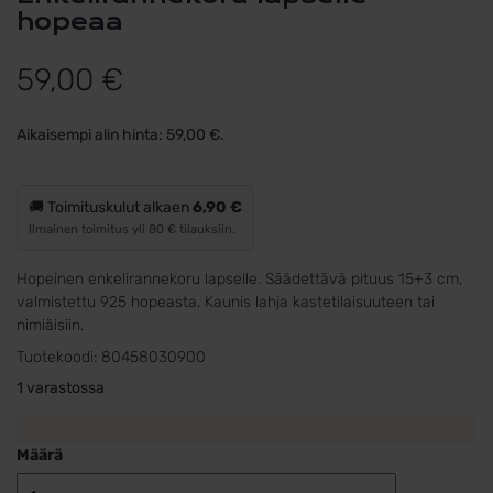
hopeaa
59,00
€
Aikaisempi alin hinta:
59,00
€
.
🚚 Toimituskulut alkaen
6,90 €
Ilmainen toimitus yli 80 € tilauksiin.
Hopeinen enkelirannekoru lapselle. Säädettävä pituus 15+3 cm,
valmistettu 925 hopeasta. Kaunis lahja kastetilaisuuteen tai
nimiäisiin.
Tuotekoodi:
80458030900
1 varastossa
Määrä