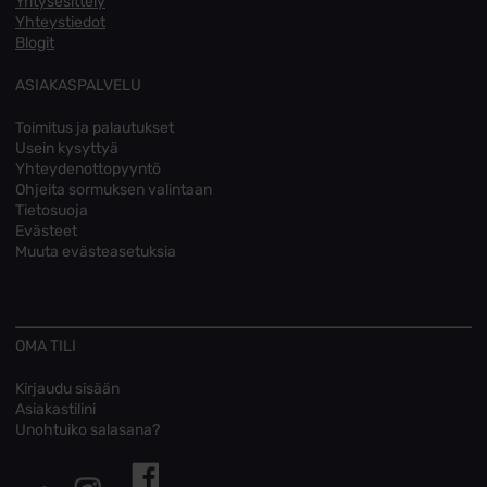
Yritysesittely
Yhteystiedot
Blogit
ASIAKASPALVELU
Toimitus ja palautukset
Usein kysyttyä
Yhteydenottopyyntö
Ohjeita sormuksen valintaan
Tietosuoja
Evästeet
Muuta evästeasetuksia
OMA TILI
Kirjaudu sisään
Asiakastilini
Unohtuiko salasana?