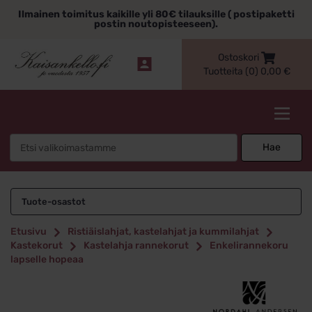
Siirry
Ilmainen toimitus kaikille yli 80€ tilauksille ( postipaketti
sisältöön
postin noutopisteeseen).
Ostoskori
Tuotteita (0)
0,00
€
Kaisankello.fi
Search
Hae
for:
Tuote-osastot
Etusivu
Ristiäislahjat, kastelahjat ja kummilahjat
Kastekorut
Kastelahja rannekorut
Enkelirannekoru
lapselle hopeaa