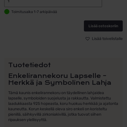
Enkeliranneko
lapselle
Toimitusaika 1-7 arkipäivää
hopeaa
määrä
Lisää ostoskoriin
Lisää toivelistalle
Tuotetiedot
Enkelirannekoru Lapselle –
Herkkä ja Symbolinen Lahja
Tämä kaunis enkelirannekoru on täydellinen lahjaidea
lapselle, symboloiden suojelusta ja rakkautta. Valmistettu
laadukkaasta 925 hopeasta, koru huokuu herkkää ja ajatonta
kauneutta. Korun keskellä oleva siro enkeli on koristeltu
pienillä, säihkyvillä zirkoniakivillä, jotka tuovat siihen
ripauksen ylellisyyttä.