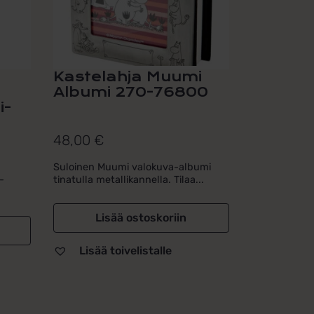
Kastelahja Muumi
Albumi 270-76800
i-
48,00
€
Suloinen Muumi valokuva-albumi
-
tinatulla metallikannella. Tilaa...
Lisää ostoskoriin
Lisää toivelistalle