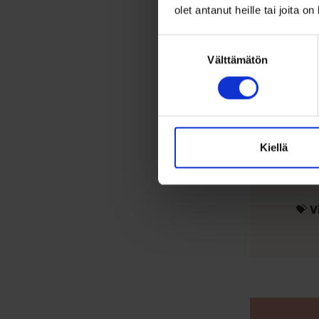
olet antanut heille tai joita o
tila
Suostumuksen
Tuo
Välttämätön
valinta
Kiellä
💝
V