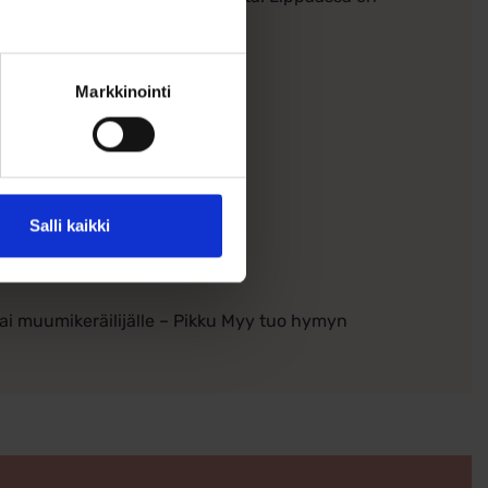
imeistelystä.
Markkinointi
Salli kaikki
ai muumikeräilijälle – Pikku Myy tuo hymyn