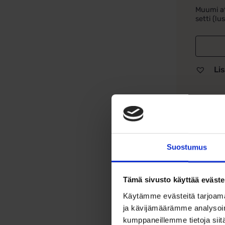
Muumi at
setti (lus
Lis
Tu
Suostumus
Muum
Tämä
Tämä sivusto käyttää eväste
pipp
Käytämme evästeitä tarjoama
sisu
ja kävijämäärämme analysoim
kumppaneillemme tietoja siitä
Valm