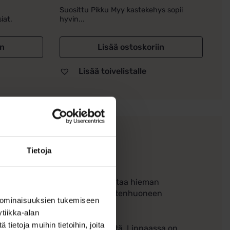
Suosittu Pikku Myy kastekehys sopii
iat.
hyvin...
in
Lisää ostoskoriin
Lisää toivelistalle
Tietoja
täjälle
✨
een tai muumifanille, joka arvostaa hieman
kolikkovarastoaan ja tuo iloa lastenhuoneen
 ominaisuuksien tukemiseen
tiikka-alan
ietoja muihin tietoihin, joita
ikäinen muisto tärkeästä päivästä. Lippaassa on