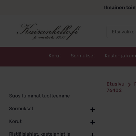
Siirry
Ilmainen toim
sisältöön
Korut
Sormukset
Kaste- ja ku
Kaisankello.fi
Etusivu
76402
Suosituimmat tuotteemme
Sormukset
Korut
Ristiäislahjat, kastelahjat ja