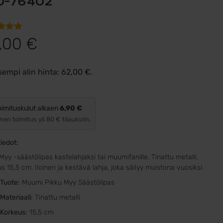
0-76402
o
5.00
,00
€
tuen
sempi alin hinta:
62,00
€
.
kkaan
ukseen.
oimituskulut alkaen
6,90 €
nen toimitus yli 80 € tilauksiin.
iedot:
Myy -säästölipas kastelahjaksi tai muumifanille. Tinattu metalli,
s 15,5 cm. Iloinen ja kestävä lahja, joka säilyy muistona vuosiksi.
Tuote:
Muumi Pikku Myy Säästölipas
Materiaali:
Tinattu metalli
Korkeus:
15,5 cm