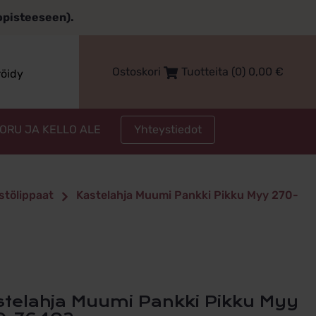
topisteeseen).
Ostoskori
Tuotteita (0)
0,00
€
röidy
Yhteystiedot
KORU JA KELLO ALE
stölippaat
Kastelahja Muumi Pankki Pikku Myy 270-