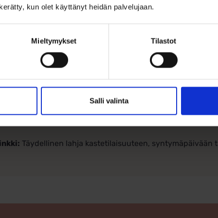
n kerätty, kun olet käyttänyt heidän palvelujaan.
a runsaasti kolikoille, ja sen paino ja laatu kertovat aidosta vi
tetiedot:
Mieltymykset
Tilastot
Tuote:
Muumi Pikku Myy Säästölipas
Materiaali:
Tinattu metalli
Korkeus:
15,5 cm
Salli valinta
Kaiverrus:
Ei mahdollisuutta kaiverrukseen
inkki:
Täydellinen lahja kastetilaisuuteen, syntymäpäivään t