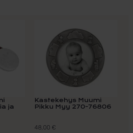
mi
Kastekehys Muumi
a ja
Pikku Myy 270-76806
48,00
€