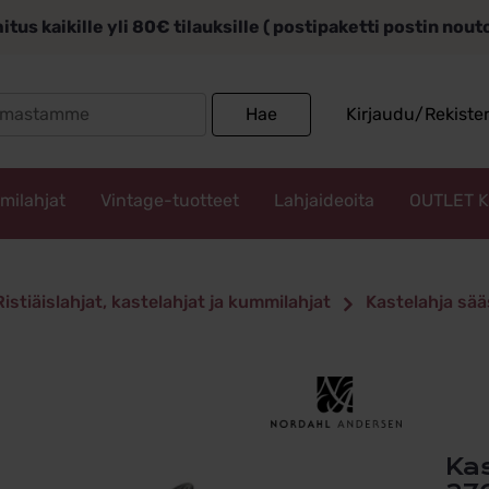
itus kaikille yli 80€ tilauksille ( postipaketti postin nou
Search
Hae
Kirjaudu/Rekiste
for:
mmilahjat
Vintage-tuotteet
Lahjaideoita
OUTLET 
Ristiäislahjat, kastelahjat ja kummilahjat
Kastelahja sää
Kastelahja Muumi Pankki Pikku Myy