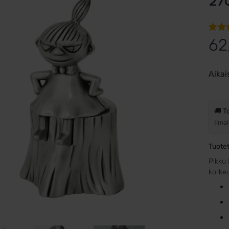
27
Arvi
1
62
5:stä
perus
Aikai
asia
arvot
🚚 T
Ilmai
Tuotet
Pikku 
korkeu