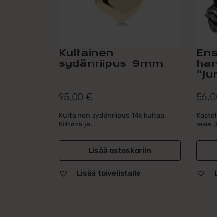
Kultainen
Ens
sydänriipus 9mm
ha
”Ju
95,00
€
56,
Kultainen sydänriipus 14k kultaa.
Kastel
Kiiltävä ja...
rasia 
Lisää ostoskoriin
Lisää toivelistalle