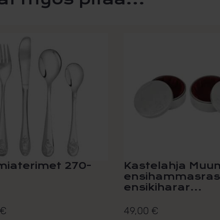
iaterimet 270-
Kastelahja Muu
ensihammasrasi
ensikiharar...
€
49,00
€