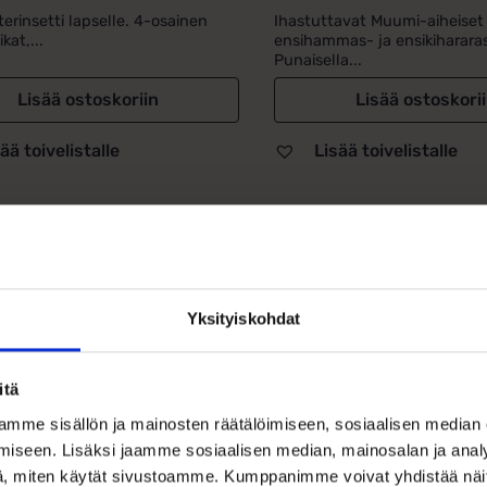
erinsetti lapselle. 4-osainen
Ihastuttavat Muumi-aiheiset
ikat,...
ensihammas- ja ensikihararas
Punaisella...
Lisää ostoskoriin
Lisää ostoskori
ää toivelistalle
Lisää toivelistalle
otetiedot
Yksityiskohdat
i Pikku Myy Säästölipas – pippurinen lahja pienelle sääs
 Pikku Myy -säästölipas on täydellinen lahja kastetilaisuut
itä
urisempaa luonnetta! Valloittava Pikku Myy vartioi tarkasti 
mme sisällön ja mainosten räätälöimiseen, sosiaalisen median
stukseen omalla ilkikurisella olemuksellaan.
iseen. Lisäksi jaamme sosiaalisen median, mainosalan ja analy
, miten käytät sivustoamme. Kumppanimme voivat yhdistää näitä t
istettu tinatusta metallista, säästölipas on kestävä ja pitkä