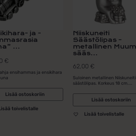
ikihara- ja -
Niiskuneiti
mmasrasia
Säästölipas –
na” ...
metallinen Muum
sääs...
00
€
62,00
€
ahja ensihammas ja ensikihara
Juna
Suloinen metallinen Niiskuneiti
säästölipas. Korkeus 18 cm....
Lisää ostoskoriin
Lisää ostoskoriin
Lisää toivelistalle
Lisää toivelistalle