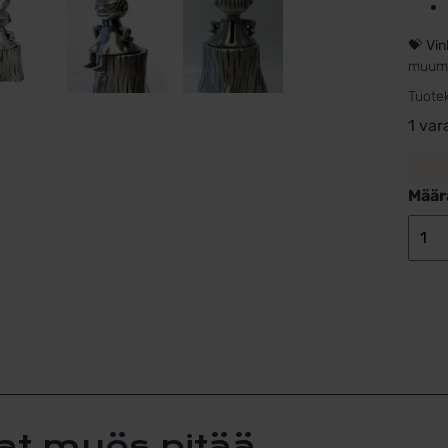
💝
Vin
muumik
Tuote
1 var
Määr
at myös pitää...