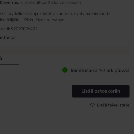
Kaiverrus:
Ei mahdollisuutta kaiverrukseen
kki:
Täydellinen lahja kastetilaisuuteen, syntymäpäivään tai
eräilijälle – Pikku Myy tuo hymyn
koodi:
92027076402
astossa
ä
Toimitusaika 1-7 arkipäivää
Kastelahja
Muumi
Pankki
Lisää ostoskoriin
Pikku
Myy
Lisää toivelistalle
270-
76402
määrä