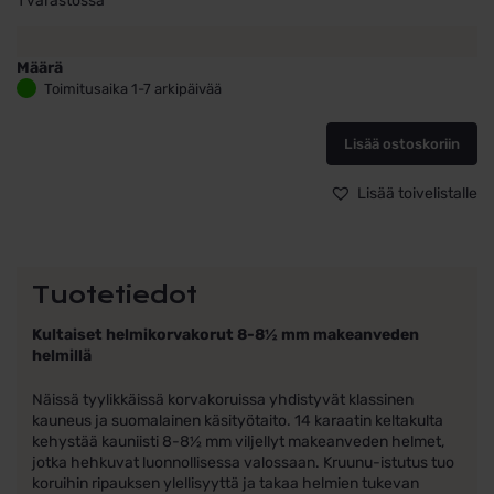
1 varastossa
Määrä
Helmikorvakorut
Toimitusaika 1-7 arkipäivää
keltakulta
kruunu
Lisää ostoskoriin
8mm
valkoisella
helmellä
Lisää toivelistalle
määrä
Tuotetiedot
Kultaiset helmikorvakorut 8-8½ mm makeanveden
helmillä
Näissä tyylikkäissä korvakoruissa yhdistyvät klassinen
kauneus ja suomalainen käsityötaito. 14 karaatin keltakulta
kehystää kauniisti 8-8½ mm viljellyt makeanveden helmet,
jotka hehkuvat luonnollisessa valossaan. Kruunu-istutus tuo
koruihin ripauksen ylellisyyttä ja takaa helmien tukevan