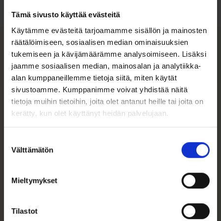
Tämä sivusto käyttää evästeitä
Käytämme evästeitä tarjoamamme sisällön ja mainosten
räätälöimiseen, sosiaalisen median ominaisuuksien
tukemiseen ja kävijämäärämme analysoimiseen. Lisäksi
Tutustu myös
jaamme sosiaalisen median, mainosalan ja analytiikka-
alan kumppaneillemme tietoja siitä, miten käytät
sivustoamme. Kumppanimme voivat yhdistää näitä
tietoja muihin tietoihin, joita olet antanut heille tai joita on
kerätty, kun olet käyttänyt heidän palvelujaan.
Suostumuksen
Välttämätön
valinta
Mieltymykset
Korvarenkaat Kultaa
Läpivedettävät
3mm x 14,5mm
ketjukorvakorut 14k
Tilastot
kultaa zirko...