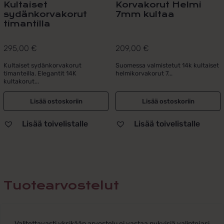
Kultaiset
Korvakorut Helmi
sydänkorvakorut
7mm kultaa
timantilla
295,00
€
209,00
€
Kultaiset sydänkorvakorut
Suomessa valmistetut 14k kultaiset
timanteilla. Elegantit 14K
helmikorvakorut 7...
kultakorut...
Lisää ostoskoriin
Lisää ostoskoriin
Lisää toivelistalle
Lisää toivelistalle
Tuotearvostelut
Valitettavasti yksikään arvostelu ei vastaa nykyisiä valintojasi