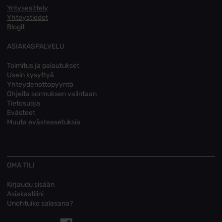
Yritysesittely
Yhteystiedot
Blogit
ASIAKASPALVELU
Toimitus ja palautukset
Usein kysyttyä
Yhteydenottopyyntö
Ohjeita sormuksen valintaan
Tietosuoja
Evästeet
Muuta evästeasetuksia
OMA TILI
Kirjaudu sisään
Asiakastilini
Unohtuiko salasana?