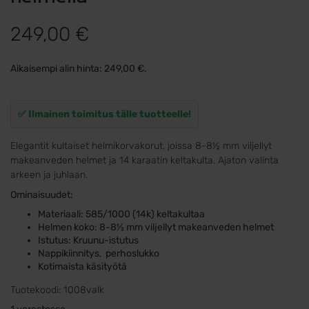
249,00
€
Aikaisempi alin hinta:
249,00
€
.
✅ Ilmainen toimitus tälle tuotteelle!
Elegantit kultaiset helmikorvakorut, joissa 8-8½ mm viljellyt
makeanveden helmet ja 14 karaatin keltakulta. Ajaton valinta
arkeen ja juhlaan.
Ominaisuudet:
Materiaali: 585/1000 (14k) keltakultaa
Helmen koko: 8-8½ mm viljellyt makeanveden helmet
Istutus: Kruunu-istutus
Nappikiinnitys, perhoslukko
Kotimaista käsityötä
Tuotekoodi:
1008valk