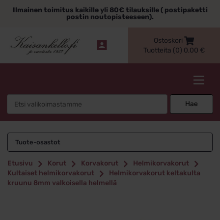
Siirry
Ilmainen toimitus kaikille yli 80€ tilauksille ( postipaketti
sisältöön
postin noutopisteeseen).
Ostoskori
Tuotteita (0)
0,00
€
Kaisankello.fi
Search
Hae
for:
Tuote-osastot
Etusivu
Korut
Korvakorut
Helmikorvakorut
Kultaiset helmikorvakorut
Helmikorvakorut keltakulta
kruunu 8mm valkoisella helmellä