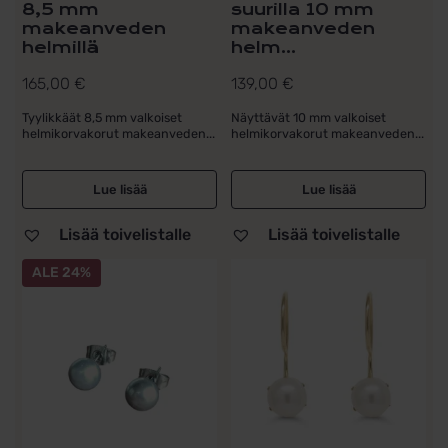
8,5 mm
suurilla 10 mm
makeanveden
makeanveden
helmillä
helm...
165,00
€
139,00
€
Tyylikkäät 8,5 mm valkoiset
Näyttävät 10 mm valkoiset
helmikorvakorut makeanveden...
helmikorvakorut makeanveden...
Lue lisää
Lue lisää
Lisää toivelistalle
Lisää toivelistalle
ALE 24%