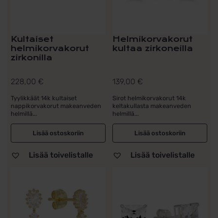
Kultaiset
Helmikorvakorut
helmikorvakorut
kultaa zirkoneilla
zirkonilla
228,00
€
139,00
€
Tyylikkäät 14k kultaiset
Sirot helmikorvakorut 14k
nappikorvakorut makeanveden
keltakullasta makeanveden
helmillä...
helmillä...
Lisää ostoskoriin
Lisää ostoskoriin
Lisää toivelistalle
Lisää toivelistalle