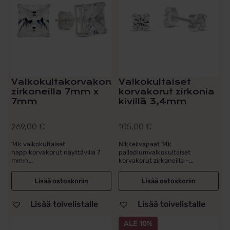
Valkokultakorvakorut
Valkokultaiset
zirkoneilla 7mm x
korvakorut zirkonia
7mm
kivillä 3,4mm
269,00
€
105,00
€
14k valkokultaiset
Nikkelivapaat 14k
nappikorvakorut näyttävillä 7
palladiumvalkokultaiset
mm:n...
korvakorut zirkoneilla –...
Lisää ostoskoriin
Lisää ostoskoriin
Lisää toivelistalle
Lisää toivelistalle
ALE 10%