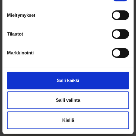
Lisää toivelistalle
Lisää toivelistalle
Mieltymykset
Tilastot
Markkinointi
Salli kaikki
Helmikorvakorut
Helmikorvakorut
keltakulta 6mm
keltakulta 5mm
valkoisella helm...
valkoisella helm...
Salli valinta
199,00
€
179,00
€
Kiellä
Elegantit kultaiset
Elegantit kultaiset
helmikorvakorut, joissa 6-6½mm
helmikorvakorut, joissa 5-5½mm
viljellyt...
viljellyt...