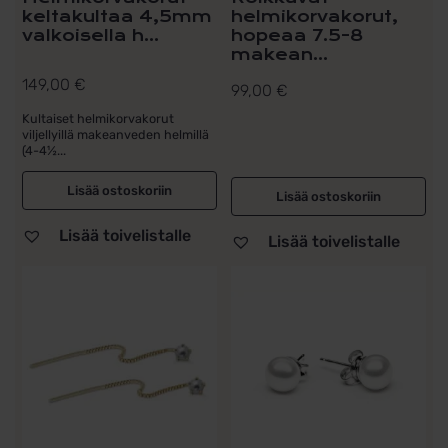
keltakultaa 4,5mm
helmikorvakorut,
valkoisella h...
hopeaa 7.5-8
makean...
149,00
€
99,00
€
Kultaiset helmikorvakorut
viljellyillä makeanveden helmillä
(4-4½...
Lisää ostoskoriin
Lisää ostoskoriin
Lisää toivelistalle
Lisää toivelistalle