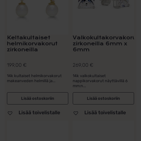
Keltakultaiset
Valkokultakorvakorut
helmikorvakorut
zirkoneilla 6mm x
zirkoneilla
6mm
199,00
€
269,00
€
14k kultaiset helmikorvakorut
14k valkokultaiset
makeanveden helmillä ja...
nappikorvakorut näyttävillä 6
mm:n...
Lisää ostoskoriin
Lisää ostoskoriin
Lisää toivelistalle
Lisää toivelistalle