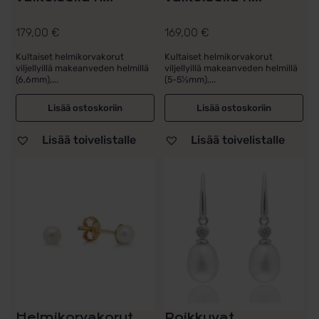
179,00
€
169,00
€
Kultaiset helmikorvakorut
Kultaiset helmikorvakorut
viljellyillä makeanveden helmillä
viljellyillä makeanveden helmillä
(6,6mm),...
(5-5½mm),...
Lisää ostoskoriin
Lisää ostoskoriin
Lisää toivelistalle
Lisää toivelistalle
Helmikorvakorut
Roikkuvat