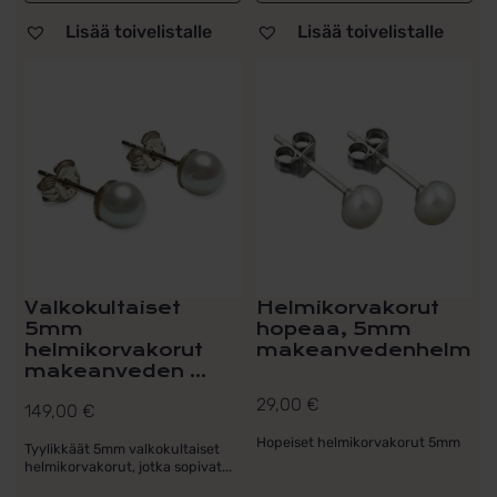
Lisää toivelistalle
Lisää toivelistalle
Valkokultaiset
Helmikorvakorut
5mm
hopeaa, 5mm
helmikorvakorut
makeanvedenhelmi
makeanveden ...
29,00
€
149,00
€
Hopeiset helmikorvakorut 5mm
Tyylikkäät 5mm valkokultaiset
helmikorvakorut, jotka sopivat...