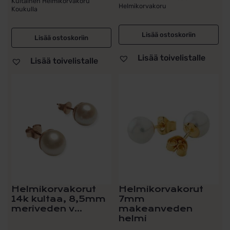
Kultainen Helmikorvakoru
Helmikorvakoru
Koukulla
oli:
on:
25,00 €.
19,00 €.
Lisää ostoskoriin
Lisää ostoskoriin
Lisää toivelistalle
Lisää toivelistalle
Helmikorvakorut
Helmikorvakorut
14k kultaa, 8,5mm
7mm
meriveden v...
makeanveden
helmi