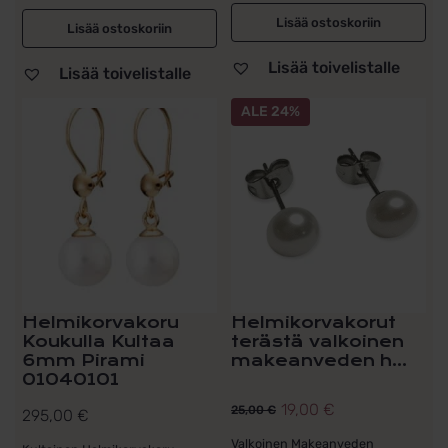
Lisää ostoskoriin
Lisää ostoskoriin
Lisää toivelistalle
Lisää toivelistalle
ALE 24%
Helmikorvakoru
Helmikorvakorut
Koukulla Kultaa
terästä valkoinen
6mm Pirami
makeanveden h...
01040101
19,00
€
25,00
€
295,00
€
Alkuperäinen
Nykyinen
hinta
hinta
Valkoinen Makeanveden