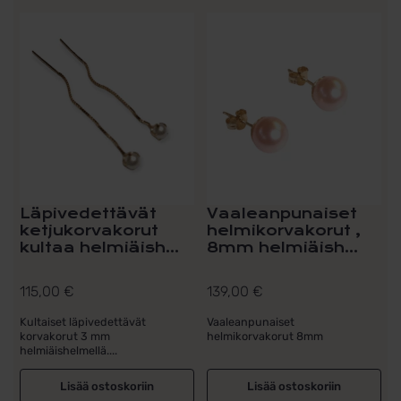
Läpivedettävät
Vaaleanpunaiset
ketjukorvakorut
helmikorvakorut ,
kultaa helmiäish...
8mm helmiäish...
115,00
€
139,00
€
Kultaiset läpivedettävät
Vaaleanpunaiset
korvakorut 3 mm
helmikorvakorut 8mm
helmiäishelmellä....
Lisää ostoskoriin
Lisää ostoskoriin