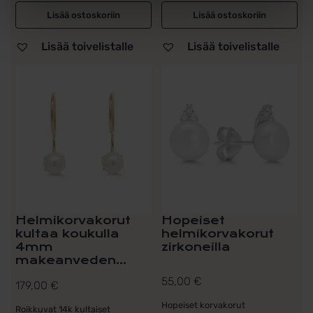
Lisää ostoskoriin
Lisää ostoskoriin
Lisää toivelistalle
Lisää toivelistalle
Helmikorvakorut
Hopeiset
kultaa koukulla
helmikorvakorut
4mm
zirkoneilla
makeanveden...
55,00
€
179,00
€
Hopeiset korvakorut
Roikkuvat 14k kultaiset