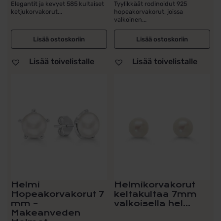
Elegantit ja kevyet 585 kultaiset
Tyylikkäät rodinoidut 925
ketjukorvakorut...
hopeakorvakorut, joissa
valkoinen...
Lisää ostoskoriin
Lisää ostoskoriin
Lisää toivelistalle
Lisää toivelistalle
Helmi
Helmikorvakorut
Hopeakorvakorut 7
keltakultaa 7mm
mm –
valkoisella hel...
Makeanveden