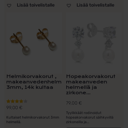
Lisää toivelistalle
Lisää toivelistalle
Helmikorvakorut ,
Hopeakorvakorut
makeanvedenhelmi
makeanveden
3mm, 14k kultaa
helmellä ja
zirkone...
79,00
€
99,00
€
Arvostelu
Tyylikkäät rodinoidut
tuotteesta:
hopeakorvakorut säihkyvillä
Kultaiset helmikorvakorut 3mm
4.00
/ 5
zirkoneilla ja...
helmellä.