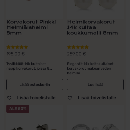
Korvakorut Pinkki
Helmikorvakorut
Helmiäishelmi
14k kultaa
8mm
koukkumalli 8mm
195,00
€
259,00
€
Arvostelu
Arvostelu
tuotteesta:
tuotteesta:
Tyylikkäät 14k kultaiset
Elegantit 14k keltakultaiset
5.00
/ 5
5.00
/ 5
nappikorvakorut, joissa 8...
korvakorut makeanveden
helmillä....
Lisää ostoskoriin
Lue lisää
Lisää toivelistalle
Lisää toivelistalle
ALE 50%