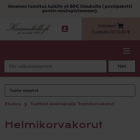
Siirry
Ilmainen toimitus kaikille yli 80€ tilauksille ( postipaketti
sisältöön
postin noutopisteeseen).
Ostoskori
Tuotteita (0)
0,00
€
Kaisankello.fi
Search
Hae
for:
helmikorvakorut
Tuote-osastot
Etusivu
Tuotteet avainsanalla “helmikorvakorut”
helmikorvakorut