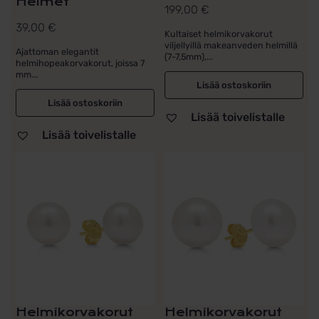
Helmet
199,00
€
39,00
€
Kultaiset helmikorvakorut
viljellyillä makeanveden helmillä
Ajattoman elegantit
(7-7,5mm),...
helmihopeakorvakorut, joissa 7
mm...
Lisää ostoskoriin
Lisää ostoskoriin
Lisää toivelistalle
Lisää toivelistalle
Helmikorvakorut
Helmikorvakorut