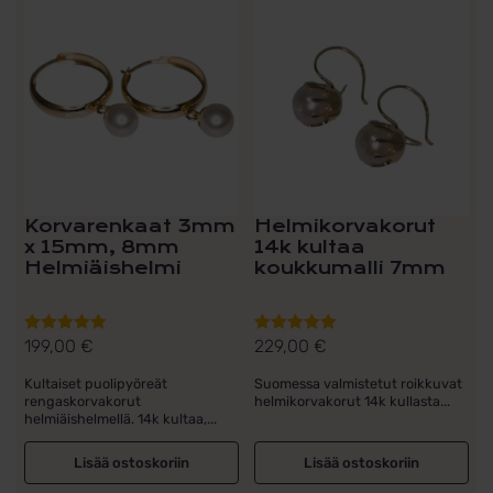
Korvarenkaat 3mm
Helmikorvakorut
x 15mm, 8mm
14k kultaa
Helmiäishelmi
koukkumalli 7mm
199,00
€
229,00
€
Arvostelu
Arvostelu
tuotteesta:
tuotteesta:
Kultaiset puolipyöreät
Suomessa valmistetut roikkuvat
5.00
/ 5
5.00
/ 5
rengaskorvakorut
helmikorvakorut 14k kullasta...
helmiäishelmellä. 14k kultaa,...
Lisää ostoskoriin
Lisää ostoskoriin