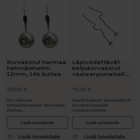
Korvakorut harmaa
Läpivedettävät
helmiäishelmi
ketjukorvakorut
12mm, 14k kultaa
vaaleanpunaisell...
259,00
€
115,00
€
Isot roikkuvat
Kauniit kultaiset läpivedettävät
helmiäiskorvakorut 14k kullasta.
korvakorut pienellä
Harmaa...
vaaleanpunaisella...
Lisää ostoskoriin
Lisää ostoskoriin
Lisää toivelistalle
Lisää toivelistalle