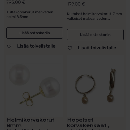
795,00
€
199,00
€
Kultakorvakorut meriveden
Kultaiset helmikorvakorut 7 mm
helmi 8,5mm
valkoiset makeanveden...
Lisää ostoskoriin
Lisää ostoskoriin
Lisää toivelistalle
Lisää toivelistalle
Helmikorvakorut
Hopeiset
8mm
korvakenkaat ,