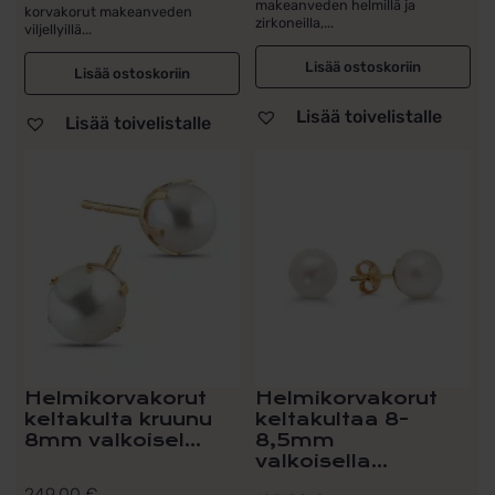
makeanveden helmillä ja
korvakorut makeanveden
zirkoneilla,...
viljellyillä...
Lisää ostoskoriin
Lisää ostoskoriin
Lisää toivelistalle
Lisää toivelistalle
Helmikorvakorut
Helmikorvakorut
keltakulta kruunu
keltakultaa 8-
8mm valkoisel...
8,5mm
valkoisella...
249,00
€