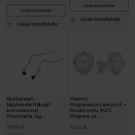
Lisää ostoskoriin
Lisää ostoskoriin
Lisää toivelistalle
Lisää toivelistalle
Kultaiset
Helmi
läpivedettävät
Hopeakorvakorut –
korvakorut
Rodinoitu 925
mustalla sy...
Hopea ja ...
119,00
€
32,00
€