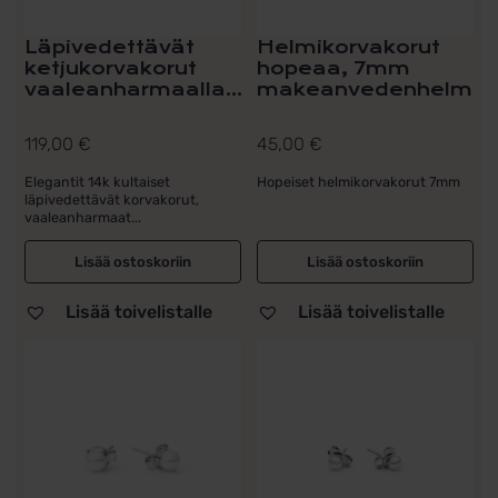
Läpivedettävät
Helmikorvakorut
ketjukorvakorut
hopeaa, 7mm
vaaleanharmaalla...
makeanvedenhelmi
119,00
€
45,00
€
Elegantit 14k kultaiset
Hopeiset helmikorvakorut 7mm
läpivedettävät korvakorut,
vaaleanharmaat...
Lisää ostoskoriin
Lisää ostoskoriin
Lisää toivelistalle
Lisää toivelistalle