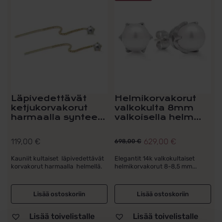
Läpivedettävät
Helmikorvakorut
ketjukorvakorut
valkokulta 8mm
harmaalla syntee...
valkoisella helm...
119,00
€
629,00
€
698,00
€
Alkuperäinen
Nykyinen
hinta
hinta
Kauniit kultaiset läpivedettävät
Elegantit 14k valkokultaiset
korvakorut harmaalla helmellä.
helmikorvakorut 8-8,5 mm...
oli:
on:
698,00 €.
629,00 €.
Lisää ostoskoriin
Lisää ostoskoriin
Lisää toivelistalle
Lisää toivelistalle