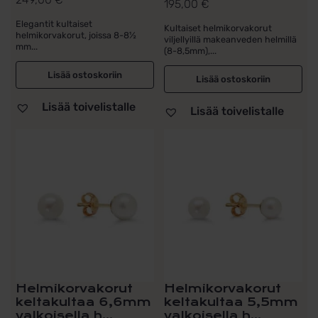
195,00
€
Elegantit kultaiset
Kultaiset helmikorvakorut
helmikorvakorut, joissa 8-8½
viljellyillä makeanveden helmillä
mm...
(8-8,5mm),...
Lisää ostoskoriin
Lisää ostoskoriin
Lisää toivelistalle
Lisää toivelistalle
Helmikorvakorut
Helmikorvakorut
keltakultaa 6,6mm
keltakultaa 5,5mm
valkoisella h...
valkoisella h...