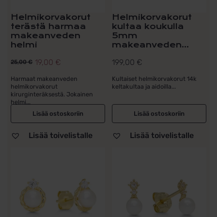
Helmikorvakorut
Helmikorvakorut
terästä harmaa
kultaa koukulla
makeanveden
5mm
helmi
makeanveden...
19,00
€
199,00
€
25,00
€
Alkuperäinen
Nykyinen
hinta
hinta
Harmaat makeanveden
Kultaiset helmikorvakorut 14k
helmikorvakorut
keltakultaa ja aidoilla...
oli:
on:
kirurginteräksestä. Jokainen
25,00 €.
19,00 €.
helmi...
Lisää ostoskoriin
Lisää ostoskoriin
Lisää toivelistalle
Lisää toivelistalle