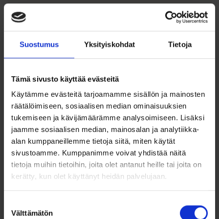
Suostumus
Yksityiskohdat
Tietoja
Tämä sivusto käyttää evästeitä
Käytämme evästeitä tarjoamamme sisällön ja mainosten
räätälöimiseen, sosiaalisen median ominaisuuksien
Korvakorut
Helmikorvakorut
tukemiseen ja kävijämäärämme analysoimiseen. Lisäksi
zirkoneilla ja
kultaa synteettinen
jaamme sosiaalisen median, mainosalan ja analytiikka-
helmillä
helmi 6,5mm
alan kumppaneillemme tietoja siitä, miten käytät
sivustoamme. Kumppanimme voivat yhdistää näitä
79,00
€
125,00
€
tietoja muihin tietoihin, joita olet antanut heille tai joita on
Romanttiset hopeakorvakorut
Klassiset 14k kultaiset
kerätty, kun olet käyttänyt heidän palvelujaan.
zirkoneilla ja makeanveden
helmikorvakorut, synteettinen
helmillä....
helmi...
Suostumuksen
Lisää ostoskoriin
Lisää ostoskoriin
Välttämätön
valinta