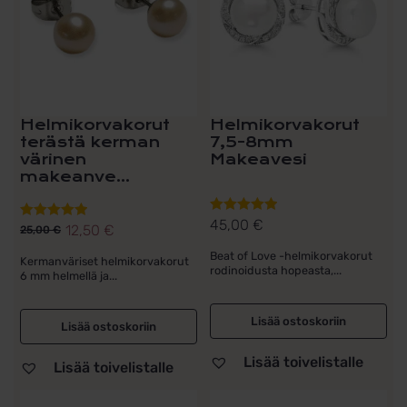
Helmikorvakorut
Helmikorvakorut
terästä kerman
7,5-8mm
värinen
Makeavesi
makeanve...
45,00
€
Arvostelu
12,50
€
Arvostelu
25,00
€
Alkuperäinen
Nykyinen
tuotteesta:
tuotteesta:
Beat of Love -helmikorvakorut
hinta
hinta
Kermanväriset helmikorvakorut
5.00
/ 5
5.00
/ 5
rodinoidusta hopeasta,...
6 mm helmellä ja...
oli:
on:
25,00 €.
12,50 €.
Lisää ostoskoriin
Lisää ostoskoriin
Lisää toivelistalle
Lisää toivelistalle