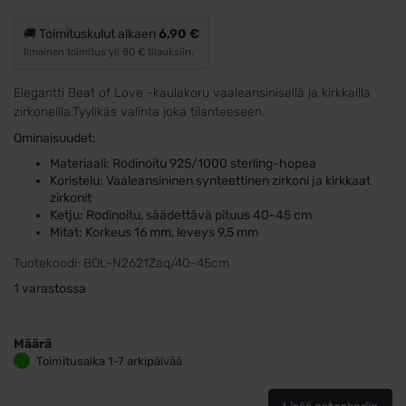
🚚 Toimituskulut alkaen
6,90 €
Ilmainen toimitus yli 80 € tilauksiin.
Elegantti Beat of Love -kaulakoru vaaleansinisellä ja kirkkailla
zirkoneilla.Tyylikäs valinta joka tilanteeseen.
Ominaisuudet:
Materiaali: Rodinoitu 925/1000 sterling-hopea
Koristelu: Vaaleansininen synteettinen zirkoni ja kirkkaat
zirkonit
Ketju: Rodinoitu, säädettävä pituus 40-45 cm
Mitat: Korkeus 16 mm, leveys 9,5 mm
Tuotekoodi:
BOL-N2621Zaq/40-45cm
1 varastossa
Määrä
Hopeakaulakoru
Toimitusaika 1-7 arkipäivää
vaaleansinisellä
ja