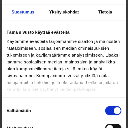
Koristelu: Vaaleansininen synteettinen zirkoni ja
kirkkaat zirkonit
Suostumus
Yksityiskohdat
Tietoja
Ketju: Rodinoitu, säädettävä pituus 40-45 cm
Mitat: Korkeus 16 mm, leveys 9,5 mm
Tämä sivusto käyttää evästeitä
Käytämme evästeitä tarjoamamme sisällön ja mainosten
räätälöimiseen, sosiaalisen median ominaisuuksien
tukemiseen ja kävijämäärämme analysoimiseen. Lisäksi
Ohjeita sormuksen tai korun
jaamme sosiaalisen median, mainosalan ja analytiikka-
koon valintaan
alan kumppaneillemme tietoja siitä, miten käytät
sivustoamme. Kumppanimme voivat yhdistää näitä
Tutustu ohjeisiin
tietoja muihin tietoihin, joita olet antanut heille tai joita on
kerätty, kun olet käyttänyt heidän palvelujaan.
Suostumuksen
Välttämätön
valinta
Tutustu myös