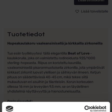
Lisää ostoskoriin
kirkkailla
zirkoneilla
määrä
Lisää toivelistalle
Tuotetiedot
Hopeakaulakoru vaaleansinisellä ja kirkkailla zirkoneilla
Tuo esiin tyylikkyytesi tällä elegantilla
Beat of Love
-
kaulakorulla, joka on valmistettu rodinoidusta 925/1000
sterling-hopeasta. Riipus on koristeltu kauniilla,
vaaleansinisellä pisaranmuotoisella zirkonilla, jota ympäröivät
kirkkaat zirkonit luovat ylellisen ja säihkyvän ilmeen. Ketjun
pituus on säädettävissä 40-45 cm, mikä tekee siitä
mukautuvan eri asuihin ja tilanteisiin. Korun korkeuden
ollessa 16 mm ja leveyden 9,5 mm, se on täydellinen
yhdistelmä näyttävyyttä ja hienostuneisuutta.
Ominaisuudet:
Materiaali: Rodinoitu 925/1000 sterling-hopea