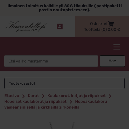
Siirry
Ilmainen toimitus kaikille yli 80€ tilauksille ( postipaketti
sisältöön
postin noutopisteeseen).
Ostoskori
Tuotteita (0)
0,00
€
Kaisankello.fi
Search
Hae
for:
Tuote-osastot
Etusivu
Korut
Kaulakorut, ketjut ja riipukset
Hopeiset kaulakorut ja riipukset
Hopeakaulakoru
vaaleansinisellä ja kirkkailla zirkoneilla