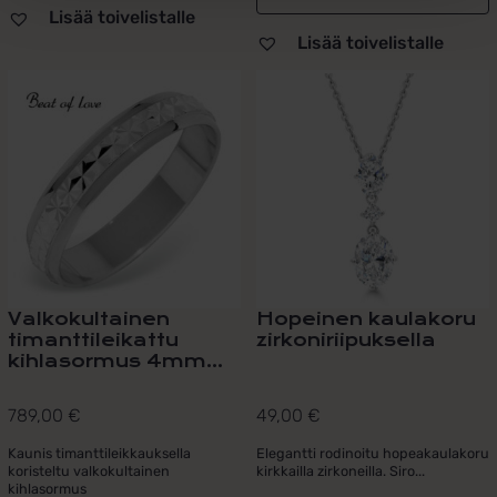
Lisää toivelistalle
Lisää toivelistalle
Valkokultainen
Hopeinen kaulakoru
timanttileikattu
zirkoniriipuksella
kihlasormus 4mm...
789,00
€
49,00
€
Kaunis timanttileikkauksella
Elegantti rodinoitu hopeakaulakoru
koristeltu valkokultainen
kirkkailla zirkoneilla. Siro...
kihlasormus