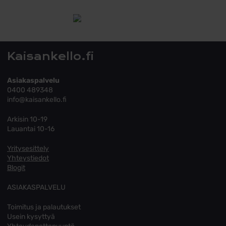
Tutustu toimitusehtoihin
Kaisankello.fi
Asiakaspalvelu
0400 489348
info@kaisankello.fi
Arkisin 10-19
Lauantai 10-16
Yritysesittely
Yhteystiedot
Blogit
ASIAKASPALVELU
Toimitus ja palautukset
Usein kysyttyä