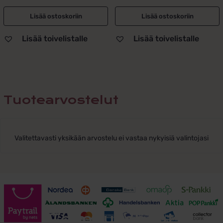
Lisää ostoskoriin
Lisää ostoskoriin
Lisää toivelistalle
Lisää toivelistalle
Tuotearvostelut
Valitettavasti yksikään arvostelu ei vastaa nykyisiä valintojasi
Toimitusehdot