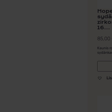
Hope
sydä
zirko
16...
85,00
Kaunis r
sydänkaul
Lis