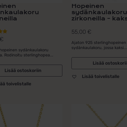
inen
Hopeinen
nkaulakoru
sydänkaulakor
neilla
zirkoneilla – kaks
55,00
€
€
lu
Ajaton 925 sterlinghopeinen
ta:
sydänkaulakoru, jossa kaksi..
 hopeinen sydänkaulakoru
la. Rodinoitu sterlinghopea...
Lisää ostoskori
Lisää ostoskoriin
Lisää toivelistalle
ää toivelistalle