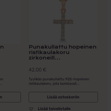
en
Punakullattu hopeinen
ristikaulakoru
zirkoneill...
42,00
€
en
Tyylikäs punakullattu 925-hopeinen
..
ristikaulakoru, jota koristavat...
in
Lisää ostoskoriin
Lisää toivelistalle