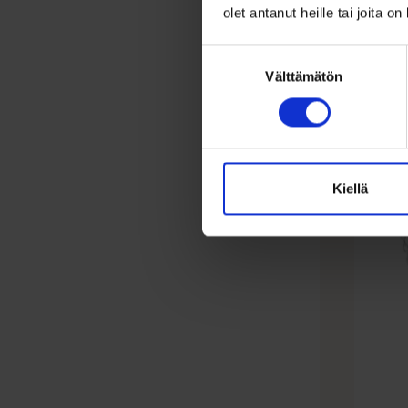
Herkkä r
olet antanut heille tai joita o
säihkyvil
Suostumuksen
Välttämätön
valinta
Lis
Kiellä