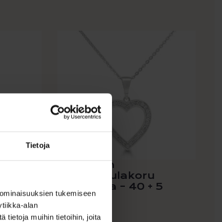
Tietoja
koru
Hopeinen
a
sydänkaulakoru
zirkoneilla – 40 + 5
 ominaisuuksien tukemiseen
cm...
tiikka-alan
49,00
€
ietoja muihin tietoihin, joita