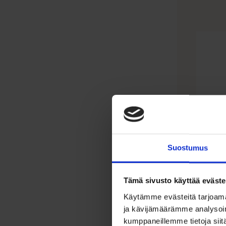
Suostumus
Enke
zirk
Tämä sivusto käyttää eväste
Käytämme evästeitä tarjoama
ja kävijämäärämme analysoim
45,00
kumppaneillemme tietoja siitä