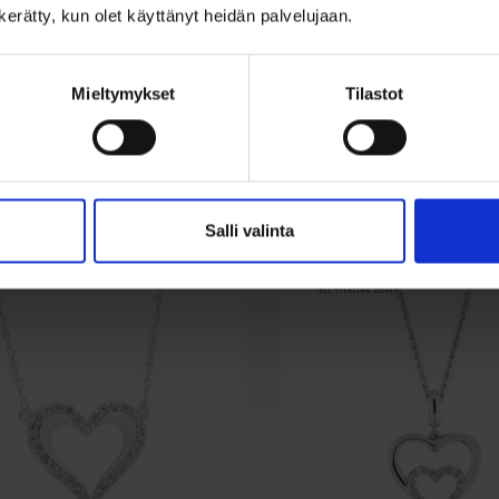
odinoitu enkelikaulakoru
Elegantti rodinoitu hopeakau
n kerätty, kun olet käyttänyt heidän palvelujaan.
lä zirkoneilla. Kaunis...
kirkkailla zirkoneilla. Siro...
Mieltymykset
Tilastot
Lisää ostoskoriin
Lisää ostoskori
ää toivelistalle
Lisää toivelistalle
Salli valinta