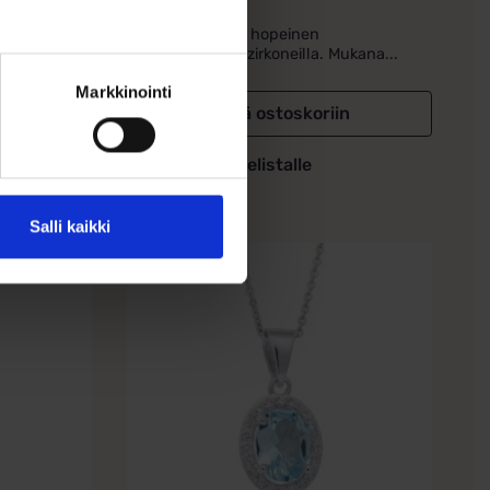
lakoru
Kaunis rodinoitu hopeinen
sydänkaulakoru zirkoneilla. Mukana...
Markkinointi
in
Lisää ostoskoriin
Lisää toivelistalle
Salli kaikki