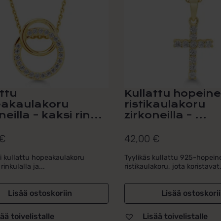
ttu
Kullattu hopein
akaulakoru
ristikaulakoru
neilla – kaksi rin...
zirkoneilla – ...
€
42,00
€
i kullattu hopeakaulakoru
Tyylikäs kullattu 925-hopein
rinkulalla ja...
ristikaulakoru, jota koristavat.
Lisää ostoskoriin
Lisää ostoskori
ää toivelistalle
Lisää toivelistalle