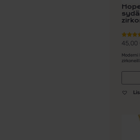
Hope
sydä
zirko
45,00
Arvoste
tuottees
Moderni
5.00
/ 5
zirkoneil
Lis