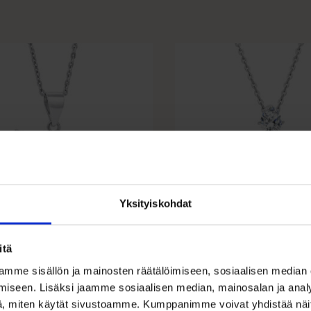
Yksityiskohdat
likaulakoru
Hopeinen kaula
oneilla hopeaa
zirkoniriipuksell
itä
mme sisällön ja mainosten räätälöimiseen, sosiaalisen median
iseen. Lisäksi jaamme sosiaalisen median, mainosalan ja analy
€
49,00
€
, miten käytät sivustoamme. Kumppanimme voivat yhdistää näitä t