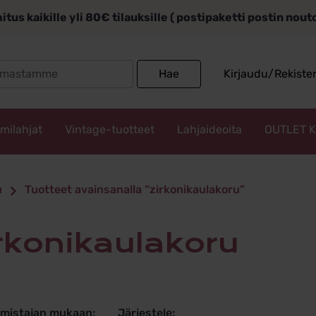
itus kaikille yli 80€ tilauksille ( postipaketti postin nou
Search
Hae
Kirjaudu/Rekiste
for:
mmilahjat
Vintage-tuotteet
Lahjaideoita
OUTLET 
kaulakoru
u
Tuotteet avainsanalla “zirkonikaulakoru”
irkonikaulakoru
lmistajan mukaan:
Järjestele: