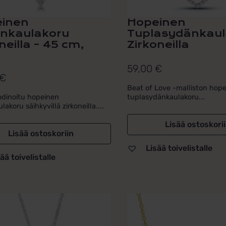
inen
Hopeinen
nkaulakoru
Tuplasydänkaul
neilla – 45 cm,
Zirkoneilla
59,00
€
€
Beat of Love -malliston hop
odinoitu hopeinen
tuplasydänkaulakoru...
akoru säihkyvillä zirkoneilla....
Lisää ostoskori
Lisää ostoskoriin
Lisää toivelistalle
ää toivelistalle