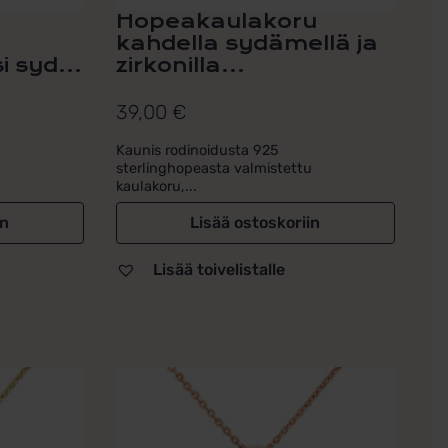
Hopeakaulakoru
u
kahdella sydämellä ja
i syd...
zirkonilla...
39,00
€
Kaunis rodinoidusta 925
.
sterlinghopeasta valmistettu
kaulakoru,...
in
Lisää ostoskoriin
Lisää toivelistalle