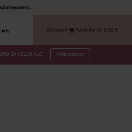
topisteeseen).
Ostoskori
Tuotteita (0)
0,00
€
röidy
Yhteystiedot
KORU JA KELLO ALE