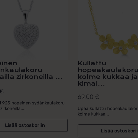
inen
Kullattu
nkaulakoru
hopeakaulakoru
ailla zirkoneilla ...
kolme kukkaa j
kimal...
€
69,00
€
i 925 hopeinen sydänkaulakoru
 zirkoneilla....
Upea kullattu hopeakaulakor
kolme kukkaa...
Lisää ostoskoriin
Lisää ostoskori