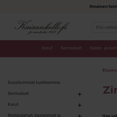
Siirry
Ilmainen toim
sisältöön
Korut
Sormukset
Kaste- ja ku
Kaisankello.fi
zirkoni
Etusiv
Suosituimmat tuotteemme
z
Sormukset
Korut
Ristiäislahjat, kastelahjat ja
Hae va