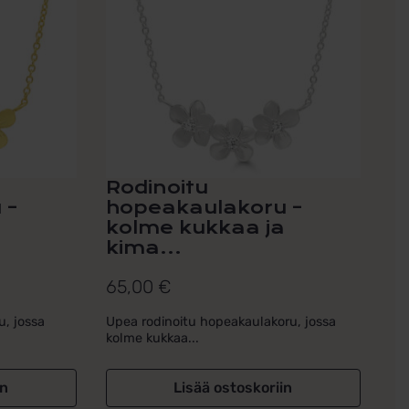
Rodinoitu
 –
hopeakaulakoru –
a
kolme kukkaa ja
kima...
65,00
€
u, jossa
Upea rodinoitu hopeakaulakoru, jossa
kolme kukkaa...
in
Lisää ostoskoriin