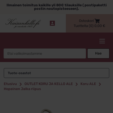
Siirry
Ilmainen toimitus kaikille yli 80€ tilauksille ( postipaketti
sisältöön
postin noutopisteeseen).
Ostoskori
Tuotteita (0)
0,00
€
Kaisankello.fi
Search
Hae
for:
Tuote-osastot
Etusivu
OUTLET KORU JA KELLO ALE
Koru ALE
Hopeinen Jalka riipus