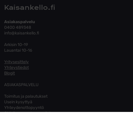
Kaisankello.fi
Asiakaspalvelu
0400 489348
info@kaisankello.fi
Arkisin 10-19
Lauantai 10-16
Yritysesittely
Yhteystiedot
Blogit
ASIAKASPALVELU
Toimitus ja palautukset
Usein kysyttyä
Yhteydenottopyyntö
Ohjeita sormuksen valintaan
Tietosuoja
Evästeet
Muuta evästeasetuksia