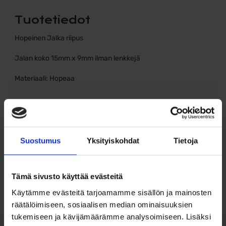
Tuotetiedot
Hopeinen Jalka riipus
Jalan koko 15mm x 9mm ilman lenkkejä
Materiaali: Hopeaa
Suostumus
Yksityiskohdat
Tietoja
Ohjeita sormuksen tai korun
koon valintaan
Tämä sivusto käyttää evästeitä
Tutustu ohjeisiin
Käytämme evästeitä tarjoamamme sisällön ja mainosten
räätälöimiseen, sosiaalisen median ominaisuuksien
tukemiseen ja kävijämäärämme analysoimiseen. Lisäksi