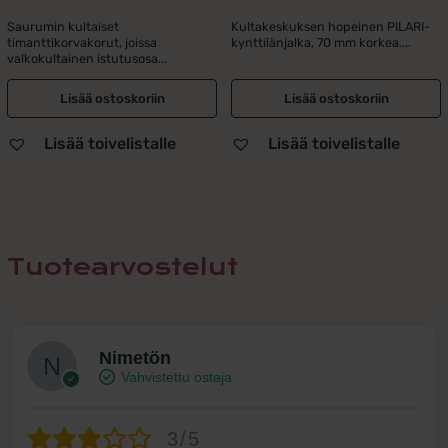
Alkuperäinen
Nykyinen
Alkuperäinen
Nykyinen
hinta
hinta
hinta
hinta
Saurumin kultaiset
Kultakeskuksen hopeinen PILARI-
timanttikorvakorut, joissa
kynttilänjalka, 70 mm korkea....
oli:
on:
oli:
on:
valkokultainen istutusosa...
495,00 €.
395,00 €.
537,00 €.
439,00 €.
Lisää ostoskoriin
Lisää ostoskoriin
Lisää toivelistalle
Lisää toivelistalle
Tuotearvostelut
Nimetön
Vahvistettu ostaja
3/5