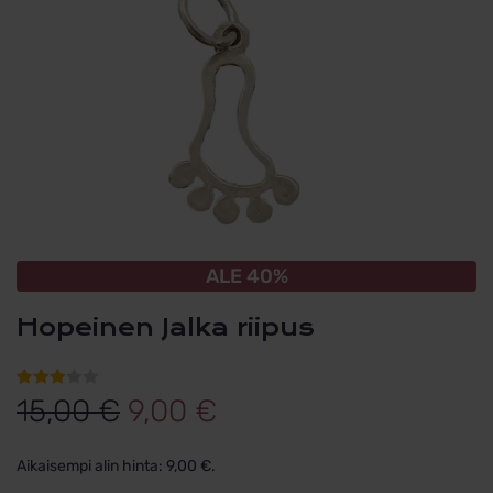
ALE 40%
Hopeinen Jalka riipus
Alkuperäinen
Nykyinen
Arvio
1
15,00
€
9,00
€
3.00
hinta
hinta
5:stä
Aikaisempi alin hinta:
9,00
€
.
perustuen