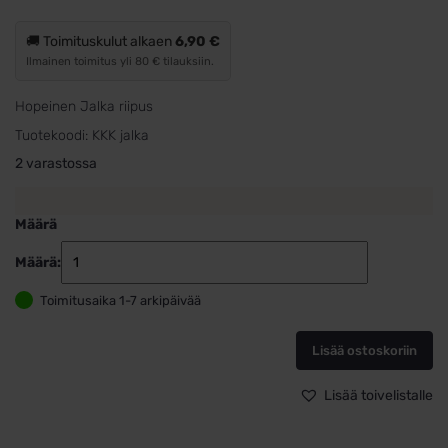
oli:
on:
asiakkaan
arvotukseen.
15,00 €.
9,00 €.
🚚 Toimituskulut alkaen
6,90 €
Ilmainen toimitus yli 80 € tilauksiin.
Hopeinen Jalka riipus
Tuotekoodi:
KKK jalka
2 varastossa
Määrä
Määrä:
Hopeinen
Jalka
Toimitusaika 1-7 arkipäivää
riipus
määrä
Lisää ostoskoriin
Lisää toivelistalle