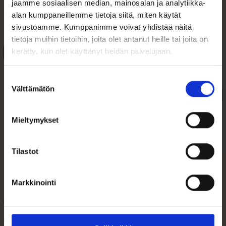
jaamme sosiaalisen median, mainosalan ja analytiikka-
alan kumppaneillemme tietoja siitä, miten käytät
Tutustu myös
sivustoamme. Kumppanimme voivat yhdistää näitä
tietoja muihin tietoihin, joita olet antanut heille tai joita on
kerätty, kun olet käyttänyt heidän palvelujaan.
ALE 21%
ALE 48%
Suostumuksen
Välttämätön
valinta
Mieltymykset
Tilastot
Naisten Rannekello
Kihlasormus Teräs ja
LEIJONA 5172-4117
Kulta RH7-87 koko
22,9
Markkinointi
99,00
€
49,00
€
125,00
€
95,00
€
Alkuperäinen
Nykyinen
Alkuperäinen
Nykyinen
hinta
hinta
hinta
hinta
Leijona 5172-4117 naisten
Kihlasormukset Terästä