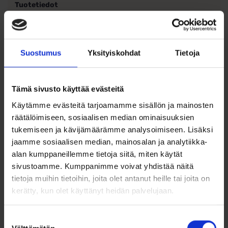
Tuotetiedot
Materiaali: 925/1000 sterlinghopea
Pinnoite: rodinointi
Ketjumalli: panssariketju
Suostumus
Yksityiskohdat
Tietoja
Leveys: 1,8 mm
Väri: kirkas valkokullan sävy
Sopii erityisesti hopea- ja valkokultariipuksille
Tämä sivusto käyttää evästeitä
Saatavilla olevat pituudet
Käytämme evästeitä tarjoamamme sisällön ja mainosten
42 cm
räätälöimiseen, sosiaalisen median ominaisuuksien
45 cm
tukemiseen ja kävijämäärämme analysoimiseen. Lisäksi
50 cm
jaamme sosiaalisen median, mainosalan ja analytiikka-
alan kumppaneillemme tietoja siitä, miten käytät
sivustoamme. Kumppanimme voivat yhdistää näitä
tietoja muihin tietoihin, joita olet antanut heille tai joita on
kerätty, kun olet käyttänyt heidän palvelujaan.
Ohjeita sormuksen tai korun
koon valintaan
Suostumuksen