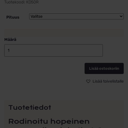
Tuotekoodi:
KD50R
Pituus
Määrä
Hopeinen
rodinoitu
panssarikaula
Lisää ostoskoriin
1,8mm
määrä
Lisää toivelistalle
Tuotetiedot
Rodinoitu hopeinen