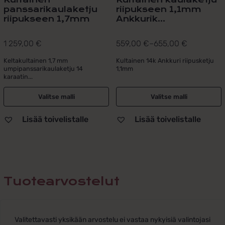
panssarikaulaketju
riipukseen 1,1mm
riipukseen 1,7mm
Ankkurik...
1 259,00
€
559,00
€
–
655,00
€
Hintaluokka:
559,00 €
Keltakultainen 1,7 mm
Kultainen 14k Ankkuri riipusketju
umpipanssarikaulaketju 14
1,1mm
-
karaatin...
655,00 €
Valitse malli
Valitse malli
Lisää toivelistalle
Lisää toivelistalle
Tuotearvostelut
Valitettavasti yksikään arvostelu ei vastaa nykyisiä valintojasi