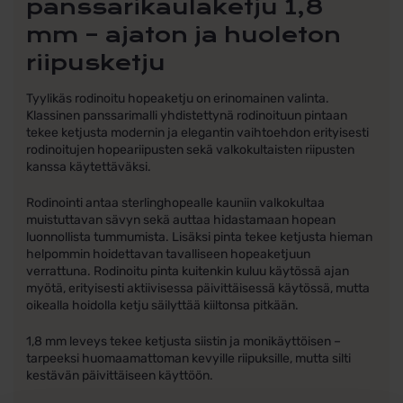
panssarikaulaketju 1,8
mm – ajaton ja huoleton
riipusketju
Tyylikäs rodinoitu hopeaketju on erinomainen valinta.
Klassinen panssarimalli yhdistettynä rodinoituun pintaan
tekee ketjusta modernin ja elegantin vaihtoehdon erityisesti
rodinoitujen hopeariipusten sekä valkokultaisten riipusten
kanssa käytettäväksi.
Rodinointi antaa sterlinghopealle kauniin valkokultaa
muistuttavan sävyn sekä auttaa hidastamaan hopean
luonnollista tummumista. Lisäksi pinta tekee ketjusta hieman
helpommin hoidettavan tavalliseen hopeaketjuun
verrattuna. Rodinoitu pinta kuitenkin kuluu käytössä ajan
myötä, erityisesti aktiivisessa päivittäisessä käytössä, mutta
oikealla hoidolla ketju säilyttää kiiltonsa pitkään.
1,8 mm leveys tekee ketjusta siistin ja monikäyttöisen –
tarpeeksi huomaamattoman kevyille riipuksille, mutta silti
kestävän päivittäiseen käyttöön.