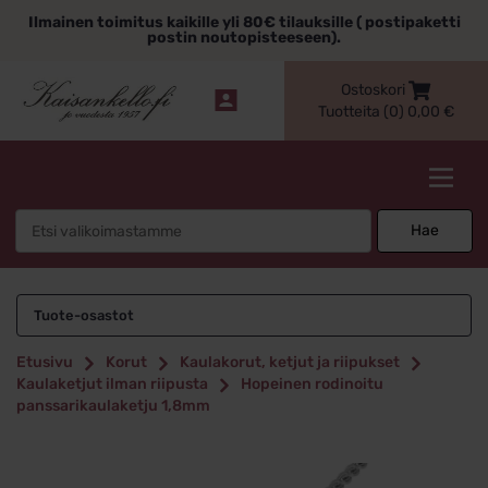
Siirry
Ilmainen toimitus kaikille yli 80€ tilauksille ( postipaketti
sisältöön
postin noutopisteeseen).
Ostoskori
Tuotteita (0)
0,00
€
Kaisankello.fi
Search
Hae
for:
Tuote-osastot
Etusivu
Korut
Kaulakorut, ketjut ja riipukset
Kaulaketjut ilman riipusta
Hopeinen rodinoitu
panssarikaulaketju 1,8mm