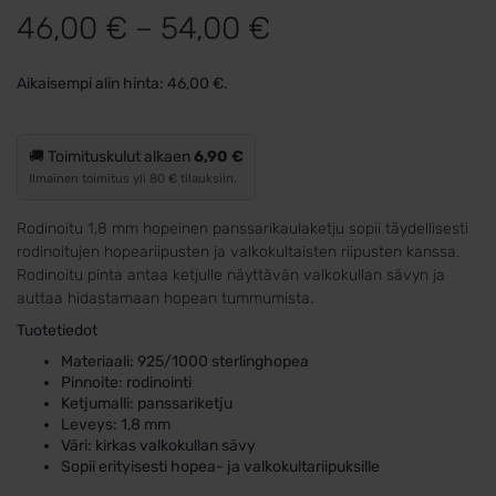
Hintaluokka:
46,00
€
–
54,00
€
46,00 €
Aikaisempi alin hinta:
46,00
€
.
-
54,00 €
🚚 Toimituskulut alkaen
6,90 €
Ilmainen toimitus yli 80 € tilauksiin.
Rodinoitu 1,8 mm hopeinen panssarikaulaketju sopii täydellisesti
rodinoitujen hopeariipusten ja valkokultaisten riipusten kanssa.
Rodinoitu pinta antaa ketjulle näyttävän valkokullan sävyn ja
auttaa hidastamaan hopean tummumista.
Tuotetiedot
Materiaali: 925/1000 sterlinghopea
Pinnoite: rodinointi
Ketjumalli: panssariketju
Leveys: 1,8 mm
Väri: kirkas valkokullan sävy
Sopii erityisesti hopea- ja valkokultariipuksille