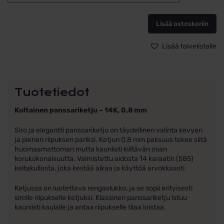
kaulaketju
riipukseen
Lisää ostoskoriin
0,8mm
Panssariketju
14k
Lisää toivelistalle
kultaa
määrä
Tuotetiedot
Kultainen panssariketju – 14K, 0,8 mm
Siro ja elegantti panssariketju on täydellinen valinta kevyen
ja pienen riipuksen pariksi. Ketjun 0,8 mm paksuus tekee siitä
huomaamattoman mutta kauniisti kiiltävän osan
korukokonaisuutta. Valmistettu aidosta 14 karaatin (585)
keltakullasta, joka kestää aikaa ja käyttöä arvokkaasti.
Ketjussa on luotettava rengaslukko, ja se sopii erityisesti
sirolle riipukselle ketjuksi. Klassinen panssariketju istuu
kauniisti kaulalle ja antaa riipukselle tilaa loistaa.