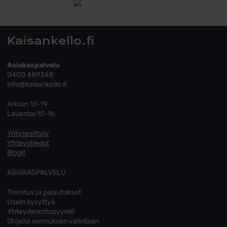
Tutustu toimitusehtoihin
Kaisankello.fi
Asiakaspalvelu
0400 489348
info@kaisankello.fi
Arkisin 10-19
Lauantai 10-16
Yritysesittely
Yhteystiedot
Blogit
ASIAKASPALVELU
Toimitus ja palautukset
Usein kysyttyä
Yhteydenottopyyntö
Ohjeita sormuksen valintaan