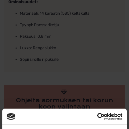
Ominaisuudet:
Materiaali: 14 karaatin (585) keltakulta
Tyyppi: Panssariketju
Paksuus: 0,8 mm
Lukko: Rengaslukko
Sopii siroille riipuksille
Ohjeita sormuksen tai korun
koon valintaan
Tutustu ohjeisiin