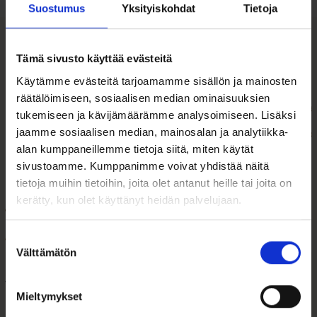
Suostumus
Yksityiskohdat
Tietoja
Tämä sivusto käyttää evästeitä
Tutustu myös
Käytämme evästeitä tarjoamamme sisällön ja mainosten
räätälöimiseen, sosiaalisen median ominaisuuksien
Tällä
tukemiseen ja kävijämäärämme analysoimiseen. Lisäksi
tuotteella
jaamme sosiaalisen median, mainosalan ja analytiikka-
on
useampi
alan kumppaneillemme tietoja siitä, miten käytät
muunnelma.
sivustoamme. Kumppanimme voivat yhdistää näitä
Voit
tietoja muihin tietoihin, joita olet antanut heille tai joita on
tehdä
kerätty, kun olet käyttänyt heidän palvelujaan.
valinnat
tuotteen
sivulla.
Suostumuksen
Välttämätön
valinta
Kultainen kaulaketju
Kultainen kaulaketju
riipukseen 0,6mm
riipukseen 1,3mm
Venetsia...
60cm Vene...
Mieltymykset