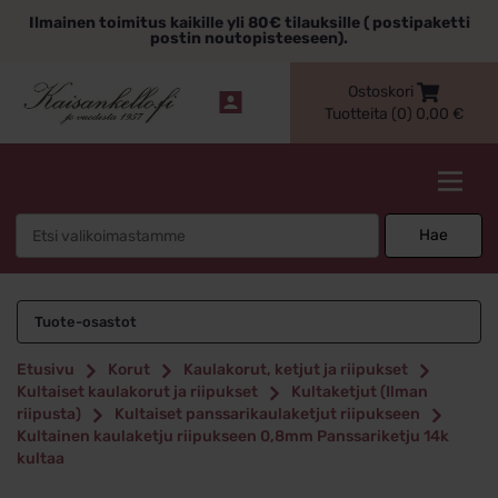
Siirry
Ilmainen toimitus kaikille yli 80€ tilauksille ( postipaketti
sisältöön
postin noutopisteeseen).
Ostoskori
Tuotteita (0)
0,00
€
Kaisankello.fi
Search
Hae
for:
Tuote-osastot
Etusivu
Korut
Kaulakorut, ketjut ja riipukset
Kultaiset kaulakorut ja riipukset
Kultaketjut (Ilman
riipusta)
Kultaiset panssarikaulaketjut riipukseen
Kultainen kaulaketju riipukseen 0,8mm Panssariketju 14k
kultaa