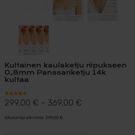
Kultainen kaulaketju riipukseen
0,8mm Panssariketju 14k
kultaa
Hintaluokka:
Arvio
1
5.00
299,00
€
–
369,00
€
5:stä
299,00 €
perustuen
Aikaisempi alin hinta:
299,00
€
.
asiakkaan
-
arvotukseen.