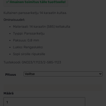
369,00 €
✅ Ilmainen toimitus tälle tuotteelle!
Kultainen panssariketju 14 karaatin kultaa.
Ominaisuudet:
Materiaali: 14 karaatin (585) keltakulta
Tyyppi: Panssariketju
Paksuus: 0,8 mm
Lukko: Rengaslukko
Sopii siroille riipuksille
Tuotekoodi:
GND23/1.1123/2-585-1123
Pituus
Määrä
Kultainen