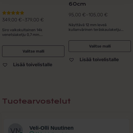
60cm
95,00
€
–
105,00
€
Hintaluokka:
349,00
€
–
379,00
€
Arvostelu
Hintaluokka:
95,00 €
Näyttävä 12 mm leveä
tuotteesta:
349,00 €
kullanvärinen teräskaulaketju...
Siro valkokultainen 14k
-
5.00
/ 5
venetsiaketju 0,7 mm....
-
105,00 €
379,00 €
Valitse malli
Valitse malli
Lisää toivelistalle
Lisää toivelistalle
Tuotearvostelut
Veli-Olli Nuutinen