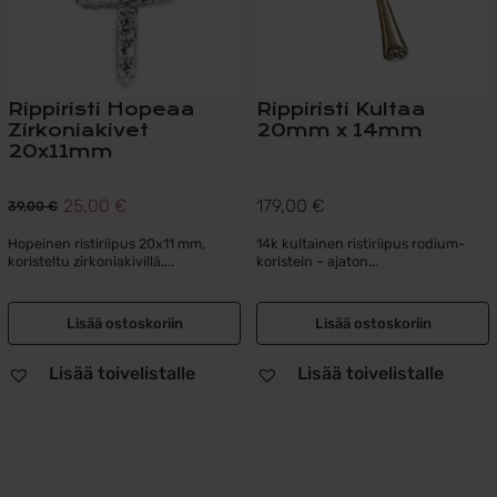
Rippiristi Hopeaa
Rippiristi Kultaa
Zirkoniakivet
20mm x 14mm
20x11mm
25,00
€
179,00
€
39,00
€
Alkuperäinen
Nykyinen
hinta
hinta
Hopeinen ristiriipus 20x11 mm,
14k kultainen ristiriipus rodium-
koristeltu zirkoniakivillä....
koristein – ajaton...
oli:
on:
39,00 €.
25,00 €.
Lisää ostoskoriin
Lisää ostoskoriin
Lisää toivelistalle
Lisää toivelistalle