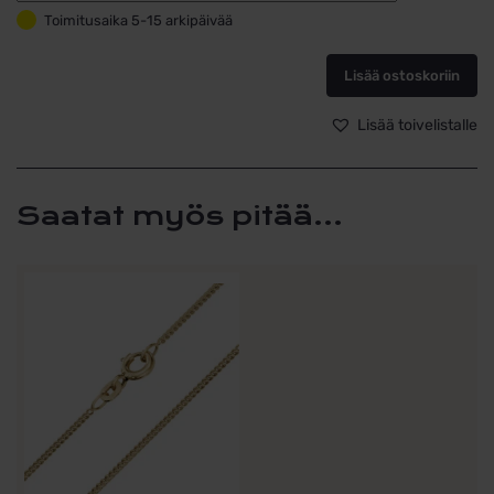
kultainen
Toimitusaika 5-15 arkipäivää
krusifiksiriipus
9k
kultaa
Lisää ostoskoriin
34x17mm
määrä
Lisää toivelistalle
Saatat myös pitää...
Tällä
tuotteella
on
useampi
muunnelma.
Voit
tehdä
valinnat
tuotteen
sivulla.