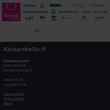
Toimitusehdot
Tutustu toimitusehtoihin
Kaisankello.fi
Asiakaspalvelu
0400 489348
info@kaisankello.fi
Arkisin 10-19
Lauantai 10-16
Yritysesittely
Yhteystiedot
Blogit