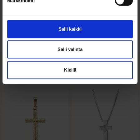
Markkinointi
Ohjeita sormuksen tai korun
koon valintaan
Salli kaikki
Tutustu ohjeisiin
Salli valinta
Kiellä
Tutustu myös