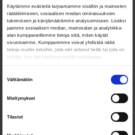
valkokullan elegantilla tavalla, luoden ylellisen ja tyylikkään
Käytämme evästeitä tarjoamamme sisällön ja mainosten
vaikutelman. Jeesuksen hahmo erottuu kauniisti
räätälöimiseen, sosiaalisen median ominaisuuksien
yksityiskohtaisessa viimeistelyssä, mikä tekee tästä korusta
näyttävän uskonnollisen symbolin. Riipus sopii erinomaisesti
tukemiseen ja kävijämäärämme analysoimiseen. Lisäksi
merkittäviin kristillisiin juhliin, kuten rippikouluun,
jaamme sosiaalisen median, mainosalan ja analytiikka-
konfirmaatioon tai kasteeseen.
alan kumppaneillemme tietoja siitä, miten käytät
sivustoamme. Kumppanimme voivat yhdistää näitä
Laadukas kaksivärinen muotoilu ja huolellinen käsityö
tekevät tästä korusta ajattoman ja arvokkaan lisän niin
tietoja muihin tietoihin, joita olet antanut heille tai joita on
arkeen kuin juhlaan. Riipus symboloi kantajansa uskoa ja on
kerätty, kun olet käyttänyt heidän palvelujaan.
kaunis tapa kunnioittaa kristillisiä perinteitä.
Ominaisuudet:
Suostumuksen
Välttämätön
valinta
Materiaali:
9k kultaa (375), keltakulta ja valkokulta
Koko:
34 x 17 mm
Lenkin sisäpuolikoko:
5 x 3 mm
Mieltymykset
Kaiverrusmahdollisuus:
Ei mahdollista
Ketju:
Ei sisälly hintaan
Tilastot