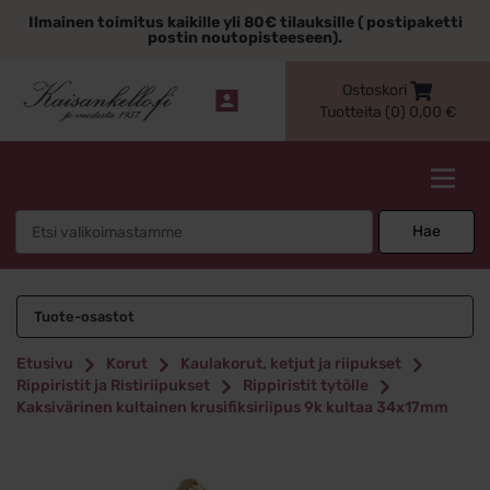
Siirry
Ilmainen toimitus kaikille yli 80€ tilauksille ( postipaketti
sisältöön
postin noutopisteeseen).
Ostoskori
Tuotteita (0)
0,00
€
Kaisankello.fi
Search
Hae
for:
Tuote-osastot
Etusivu
Korut
Kaulakorut, ketjut ja riipukset
Rippiristit ja Ristiriipukset
Rippiristit tytölle
Kaksivärinen kultainen krusifiksiriipus 9k kultaa 34x17mm