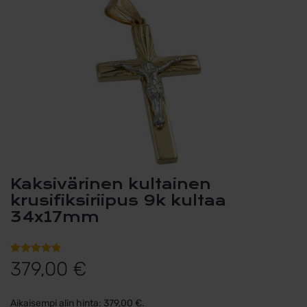
Kaksivärinen kultainen
krusifiksiriipus 9k kultaa
34x17mm
Arvio
1
5.00
379,00
€
5:stä
perustuen
Aikaisempi alin hinta:
379,00
€
.