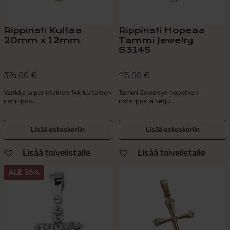
Rippiristi Kultaa
Rippiristi Hopeaa
20mm x 12mm
Tammi Jewelry
S3145
376,00
€
115,00
€
Vankka ja perinteinen 14k kultainen
Tammi Jewelryn hopeinen
ristiriipus...
ristiriipus ja ketju....
Lisää ostoskoriin
Lisää ostoskoriin
Lisää toivelistalle
Lisää toivelistalle
ALE 36%