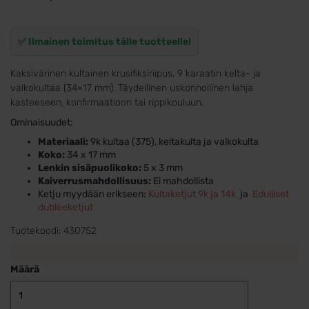
asiakkaan
arvotukseen.
✅ Ilmainen toimitus tälle tuotteelle!
Kaksivärinen kultainen krusifiksiriipus, 9 karaatin kelta- ja
valkokultaa (34×17 mm). Täydellinen uskonnollinen lahja
kasteeseen, konfirmaatioon tai rippikouluun.
Ominaisuudet:
Materiaali:
9k kultaa (375), keltakulta ja valkokulta
Koko:
34 x 17 mm
Lenkin sisäpuolikoko:
5 x 3 mm
Kaiverrusmahdollisuus:
Ei mahdollista
Ketju myydään erikseen:
Kultaketjut 9k ja 14k
ja
Edulliset
dubleeketjut
Tuotekoodi:
430752
Määrä
Kaksivärinen