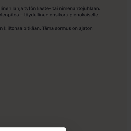
inen lahja tytön kaste- tai nimenantojuhlaan.
lenpitoa – täydellinen ensikoru pienokaiselle.
in kiiltonsa pitkään. Tämä sormus on ajaton