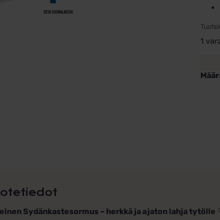
Tuote
1 var
Määr
Kast
tytöll
sydä
hope
määr
otetiedot
inen Sydänkastesormus – herkkä ja ajaton lahja tytölle