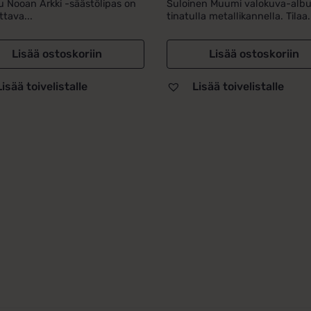
u Nooan Arkki -säästölipas on
Suloinen Muumi valokuva-alb
ttava...
tinatulla metallikannella. Tilaa.
Lisää ostoskoriin
Lisää ostoskoriin
Lisää toivelistalle
Lisää toivelistalle