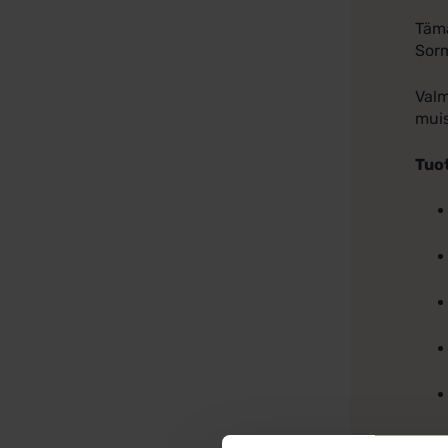
Tämä
Sorm
Valm
muis
Tuo