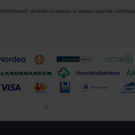
Valitettavasti yksikään arvostelu ei vastaa nykyisiä valintojas
Toimitusehdot
Tutustu toimitusehtoihin