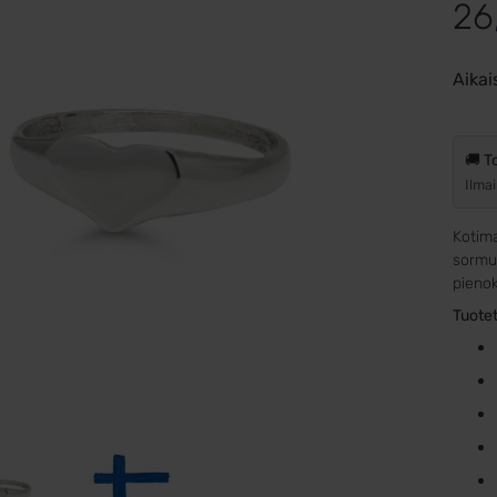
26
Aikai
🚚 T
Ilmai
Kotim
sormus
pienok
Tuotet