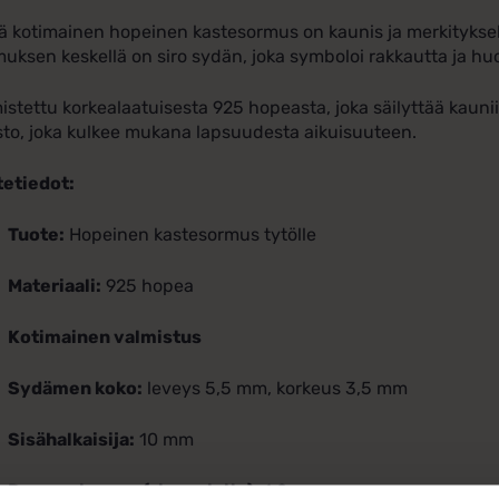
 kotimainen hopeinen kastesormus on kaunis ja merkityksell
uksen keskellä on siro sydän, joka symboloi rakkautta ja huo
istettu korkealaatuisesta 925 hopeasta, joka säilyttää kauni
to, joka kulkee mukana lapsuudesta aikuisuuteen.
tetiedot:
Tuote:
Hopeinen kastesormus tytölle
Materiaali:
925 hopea
Kotimainen valmistus
Sydämen koko:
leveys 5,5 mm, korkeus 3,5 mm
Sisähalkaisija:
10 mm
Rungon leveys (alapuolelta):
1,0 mm