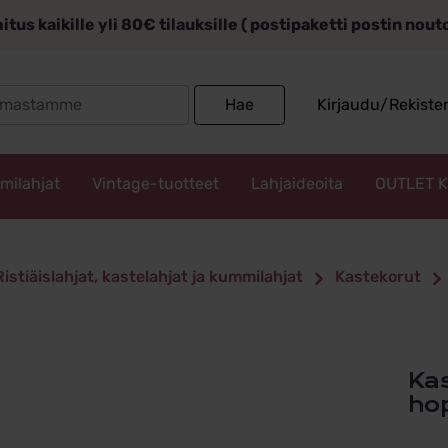
itus kaikille yli 80€ tilauksille ( postipaketti postin nou
Search
Hae
Kirjaudu/Rekiste
for:
mmilahjat
Vintage-tuotteet
Lahjaideoita
OUTLET 
Ristiäislahjat, kastelahjat ja kummilahjat
Kastekorut
Kastesormus tytölle sydänsormus
ho