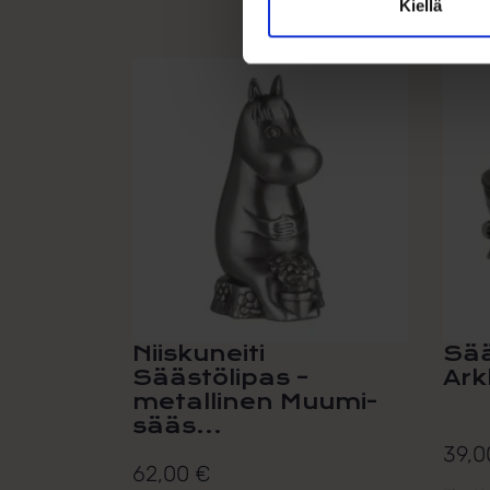
Kiellä
Niiskuneiti
Sää
Säästölipas –
Ark
metallinen Muumi-
sääs...
39,
62,00
€