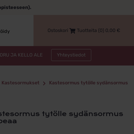
topisteeseen).
Ostoskori
Tuotteita (0)
0,00
€
röidy
Yhteystiedot
KORU JA KELLO ALE
Kastesormukset
Kastesormus tytölle sydänsormus
peaa