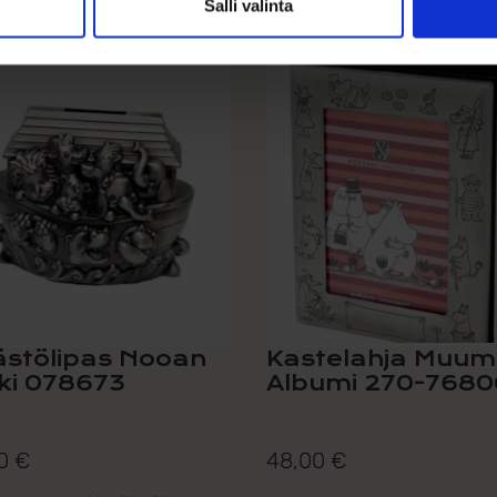
Salli valinta
stölipas Nooan
Kastelahja Muum
ki 078673
Albumi 270-7680
00
€
48,00
€