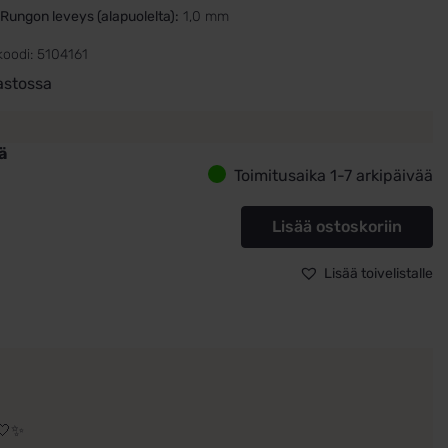
Rungon leveys (alapuolelta):
1,0 mm
koodi:
5104161
astossa
ä
Toimitusaika 1-7 arkipäivää
esormus
e
Lisää ostoskoriin
nsormus
aa
Lisää toivelistalle
ä
🤍✨