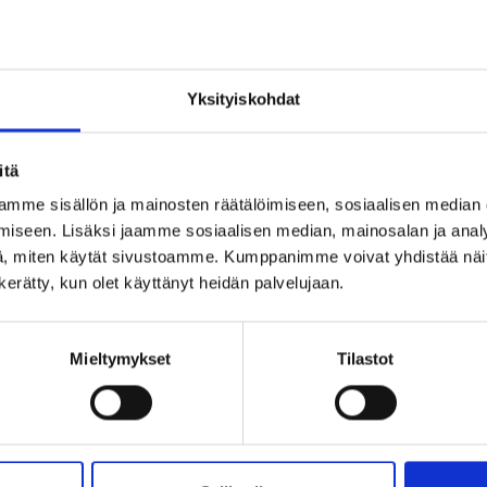
inkki:
Täydellinen kastelahja kummilapselle – sydänmuotoine
uistoisen muiston.
Yksityiskohdat
itä
mme sisällön ja mainosten räätälöimiseen, sosiaalisen median
iseen. Lisäksi jaamme sosiaalisen median, mainosalan ja analy
Ohjeita sormuksen tai korun koon
, miten käytät sivustoamme. Kumppanimme voivat yhdistää näitä t
n kerätty, kun olet käyttänyt heidän palvelujaan.
Mieltymykset
Tilastot