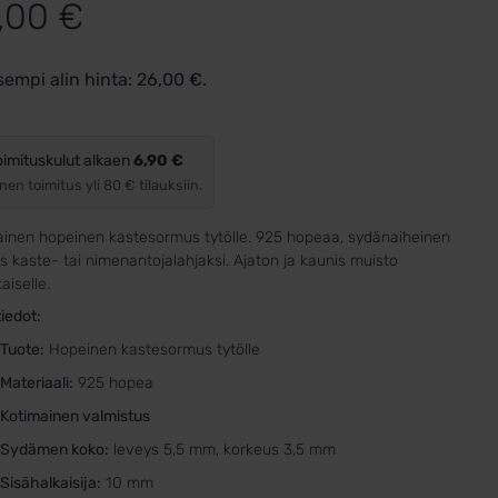
,00
€
sempi alin hinta:
26,00
€
.
oimituskulut alkaen
6,90 €
nen toimitus yli 80 € tilauksiin.
ainen hopeinen kastesormus tytölle. 925 hopeaa, sydänaiheinen
 kaste- tai nimenantojalahjaksi. Ajaton ja kaunis muisto
aiselle.
iedot:
Tuote:
Hopeinen kastesormus tytölle
Materiaali:
925 hopea
Kotimainen valmistus
Sydämen koko:
leveys 5,5 mm, korkeus 3,5 mm
Sisähalkaisija:
10 mm