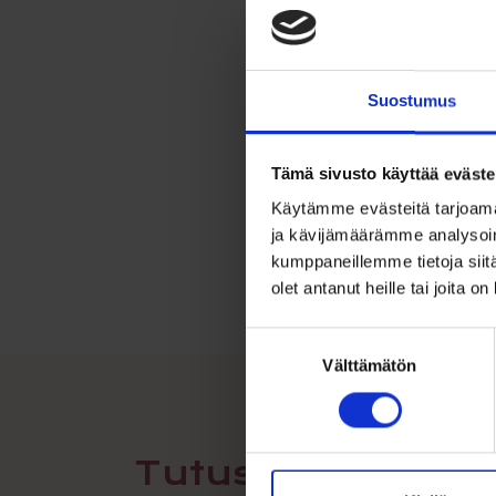
💝
V
ikim
Suostumus
Tämä sivusto käyttää eväste
Käytämme evästeitä tarjoama
ja kävijämäärämme analysoim
kumppaneillemme tietoja siitä
olet antanut heille tai joita o
Suostumuksen
Välttämätön
valinta
Tutustu myös