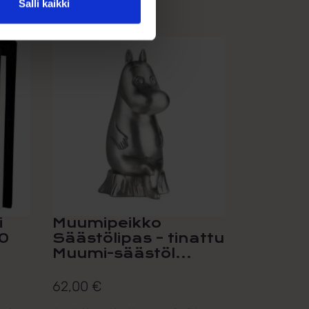
Salli kaikki
i
Muumipeikko
0
Säästölipas – tinattu
Muumi-säästöl...
62,00
€