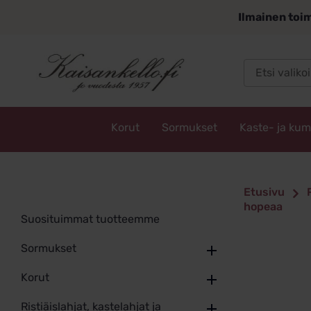
Siirry
Ilmainen toim
sisältöön
Korut
Sormukset
Kaste- ja ku
Kaisankello.fi
Etusivu
hopeaa
Suosituimmat tuotteemme
Sormukset
Korut
Ristiäislahjat, kastelahjat ja