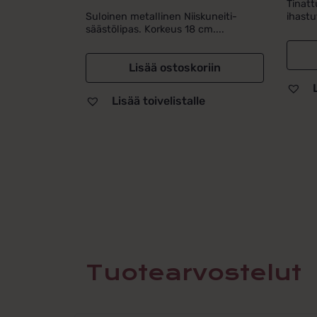
Tinatt
Suloinen metallinen Niiskuneiti-
ihastu
säästölipas. Korkeus 18 cm....
Lisää ostoskoriin
Lisää toivelistalle
Tuotearvostelut