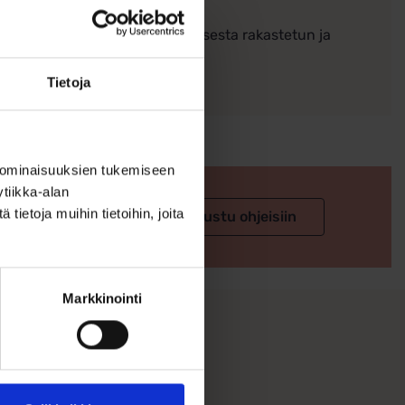
n yksityiskohta tekee sormuksesta rakastetun ja
Tietoja
 ominaisuuksien tukemiseen
tiikka-alan
 valintaan
ietoja muihin tietoihin, joita
Tutustu ohjeisiin
Markkinointi