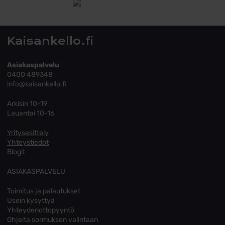
Tutustu toimitusehtoihin
Kaisankello.fi
Asiakaspalvelu
0400 489348
info@kaisankello.fi
Arkisin 10-19
Lauantai 10-16
Yritysesittely
Yhteystiedot
Blogit
ASIAKASPALVELU
Toimitus ja palautukset
Usein kysyttyä
Yhteydenottopyyntö
Ohjeita sormuksen valintaan