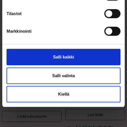
Tilastot
Markkinointi
Salli kaikki
14k valkokultainen
Vintage Turkoosi
safiiri–
riipus kultaa
timanttikaulakoru –
Salli valinta
...
79,00
€
1 950,00
€
Kiellä
Vintage kaulakoru, jossa kaksi
Upea 14k valkokultainen vintage-
turkoosipalloa (...
safiiri–timanttikaulakoru. Soikea
sinisafiiri,...
Lue lisää
Lisää ostoskoriin