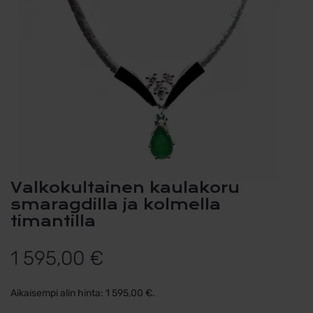
Valkokultainen kaulakoru
smaragdilla ja kolmella
timantilla
1 595,00
€
Aikaisempi alin hinta:
1 595,00
€
.