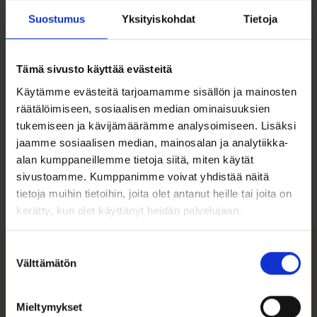
Korun pituus noin 42cm
Suostumus
Yksityiskohdat
Tietoja
Tämä sivusto käyttää evästeitä
Käytämme evästeitä tarjoamamme sisällön ja mainosten
räätälöimiseen, sosiaalisen median ominaisuuksien
tukemiseen ja kävijämäärämme analysoimiseen. Lisäksi
Ohjeita sormuksen tai korun
jaamme sosiaalisen median, mainosalan ja analytiikka-
koon valintaan
alan kumppaneillemme tietoja siitä, miten käytät
sivustoamme. Kumppanimme voivat yhdistää näitä
Tutustu ohjeisiin
tietoja muihin tietoihin, joita olet antanut heille tai joita on
kerätty, kun olet käyttänyt heidän palvelujaan.
Suostumuksen
Välttämätön
valinta
Tutustu myös
Mieltymykset