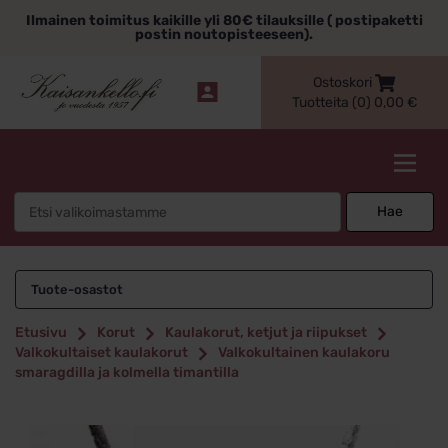
Siirry
Ilmainen toimitus kaikille yli 80€ tilauksille ( postipaketti
sisältöön
postin noutopisteeseen).
Ostoskori
Tuotteita (0)
0,00
€
Kaisankello.fi
Search
Hae
for:
Tuote-osastot
Etusivu
Korut
Kaulakorut, ketjut ja riipukset
Valkokultaiset kaulakorut
Valkokultainen kaulakoru
smaragdilla ja kolmella timantilla