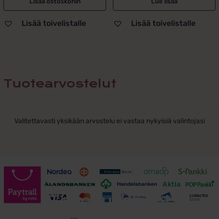
Lisää ostoskoriin
Lue lisää
Lisää toivelistalle
Lisää toivelistalle
Tuotearvostelut
Valitettavasti yksikään arvostelu ei vastaa nykyisiä valintojasi
Toimitusehdot