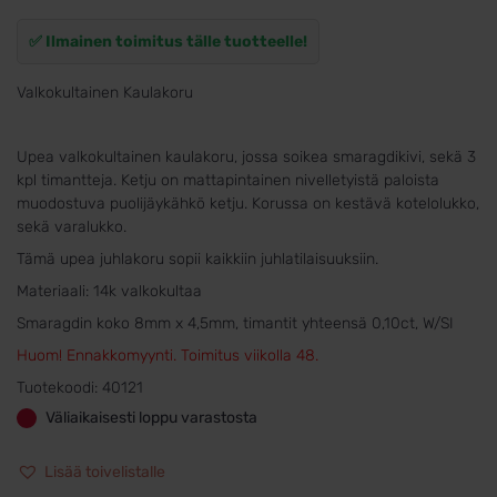
✅ Ilmainen toimitus tälle tuotteelle!
Valkokultainen Kaulakoru
Upea valkokultainen kaulakoru, jossa soikea smaragdikivi, sekä 3
kpl timantteja. Ketju on mattapintainen nivelletyistä paloista
muodostuva puolijäykähkö ketju. Korussa on kestävä kotelolukko,
sekä varalukko.
Tämä upea juhlakoru sopii kaikkiin juhlatilaisuuksiin.
Materiaali: 14k valkokultaa
Smaragdin koko 8mm x 4,5mm, timantit yhteensä 0,10ct, W/SI
Huom! Ennakkomyynti. Toimitus viikolla 48.
Tuotekoodi:
40121
Väliaikaisesti loppu varastosta
Lisää toivelistalle