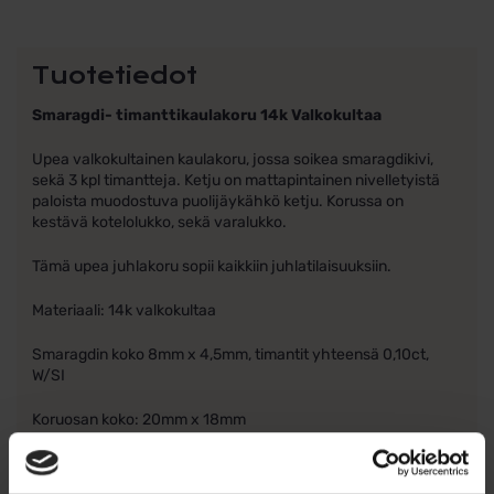
Tuotetiedot
Smaragdi- timanttikaulakoru 14k Valkokultaa
Upea valkokultainen kaulakoru, jossa soikea smaragdikivi,
sekä 3 kpl timantteja. Ketju on mattapintainen nivelletyistä
paloista muodostuva puolijäykähkö ketju. Korussa on
kestävä kotelolukko, sekä varalukko.
Tämä upea juhlakoru sopii kaikkiin juhlatilaisuuksiin.
Materiaali: 14k valkokultaa
Smaragdin koko 8mm x 4,5mm, timantit yhteensä 0,10ct,
W/SI
Koruosan koko: 20mm x 18mm
Ketjun paksuus 2 mm