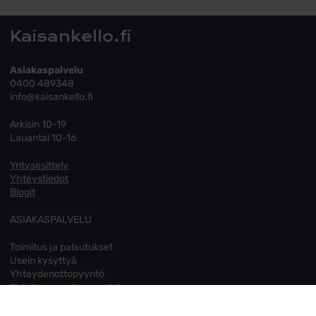
Kaisankello.fi
Asiakaspalvelu
0400 489348
info@kaisankello.fi
Arkisin 10-19
Lauantai 10-16
Yritysesittely
Yhteystiedot
Blogit
ASIAKASPALVELU
Toimitus ja palautukset
Usein kysyttyä
Yhteydenottopyyntö
Ohjeita sormuksen valintaan
Tietosuoja
Evästeet