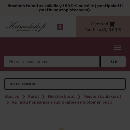
Siirry
Ilmainen toimitus kaikille yli 80€ tilauksille ( postipaketti
sisältöön
postin noutopisteeseen).
Ostoskori
Tuotteita (0)
0,00
€
Kaisankello.fi
Search
Hae
for:
Tuote-osastot
Etusivu
Korut
Miesten korut
Miesten kaulakorut
Kullattu hopeariipus suorakaiteen muotoinen onyx