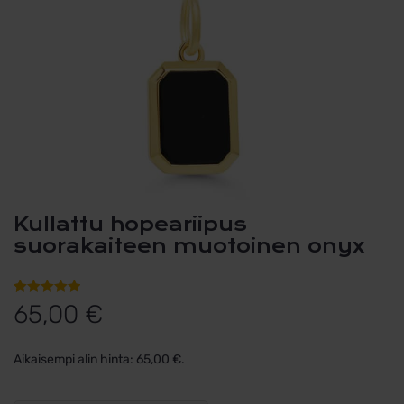
Kullattu hopeariipus
suorakaiteen muotoinen onyx
Arvio
1
5.00
65,00
€
5:stä
perustuen
Aikaisempi alin hinta:
65,00
€
.
asiakkaan
arvotukseen.