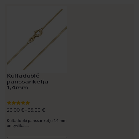
Tällä
tuotteella
on
useampi
muunnelma.
Voit
tehdä
valinnat
tuotteen
sivulla.
Kultadublé
panssariketju
1,4mm
23,00
€
–
35,00
€
Arvostelu
Hintaluokka:
tuotteesta:
23,00 €
Kultadublé panssariketju 1,4 mm
5.00
/ 5
on tyylikäs...
-
35,00 €