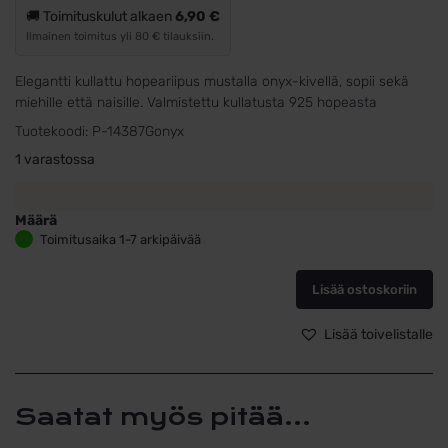
🚚 Toimituskulut alkaen
6,90 €
Ilmainen toimitus yli 80 € tilauksiin.
Elegantti kullattu hopeariipus mustalla onyx-kivellä, sopii sekä
miehille että naisille. Valmistettu kullatusta 925 hopeasta
Tuotekoodi:
P-14387Gonyx
1 varastossa
Määrä
Kullattu
Toimitusaika 1-7 arkipäivää
hopeariipus
suorakaiteen
Lisää ostoskoriin
muotoinen
onyx
määrä
Lisää toivelistalle
Saatat myös pitää...