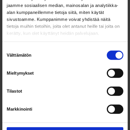
Riipuksen leveys on 10 mm ja korkeus 18 mm ilman lenkkiä,
jaamme sosiaalisen median, mainosalan ja analytiikka-
mikä tekee siitä näyttävän, mutta hillityn lisän mihin tahansa
alan kumppaneillemme tietoja siitä, miten käytät
asuun.
sivustoamme. Kumppanimme voivat yhdistää näitä
Ominaisuudet:
tietoja muihin tietoihin, joita olet antanut heille tai joita on
kerätty, kun olet käyttänyt heidän palvelujaan.
Materiaali: 925/1000 hopeaa, kullattu
Kivi: Musta onyx
Leveys: 10 mm
Suostumuksen
Korkeus: 18 mm (ilman lenkkiä)
Välttämätön
valinta
Mieltymykset
Tilastot
Ohjeita sormuksen tai korun
koon valintaan
Markkinointi
Tutustu ohjeisiin