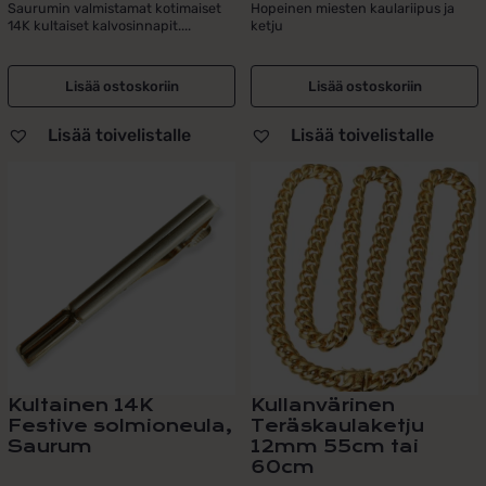
hinta
hinta
Saurumin valmistamat kotimaiset
Hopeinen miesten kaulariipus ja
14K kultaiset kalvosinnapit....
ketju
oli:
on:
179,00 €.
119,00 €.
Lisää ostoskoriin
Lisää ostoskoriin
Lisää toivelistalle
Lisää toivelistalle
Tällä
tuotteella
on
useampi
muunnelma.
Voit
tehdä
valinnat
tuotteen
sivulla.
Kultainen 14K
Kullanvärinen
Festive solmioneula,
Teräskaulaketju
Saurum
12mm 55cm tai
60cm