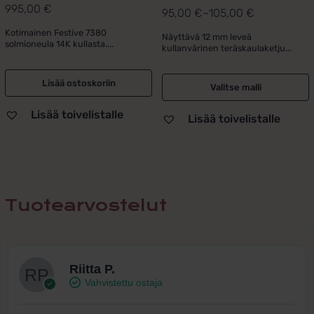
995,00
€
95,00
€
–
105,00
€
Hintaluokka:
Kotimainen Festive 7380
95,00 €
Näyttävä 12 mm leveä
solmioneula 14K kullasta....
kullanvärinen teräskaulaketju...
-
105,00 €
Lisää ostoskoriin
Valitse malli
Lisää toivelistalle
Lisää toivelistalle
Tuotearvostelut
Riitta P.
Vahvistettu ostaja