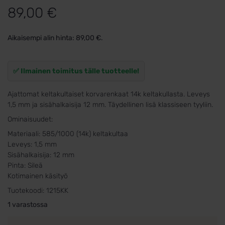
89,00
€
Aikaisempi alin hinta:
89,00
€
.
✅ Ilmainen toimitus tälle tuotteelle!
Ajattomat keltakultaiset korvarenkaat 14k keltakullasta. Leveys
1,5 mm ja sisähalkaisija 12 mm. Täydellinen lisä klassiseen tyyliin.
Ominaisuudet:
Materiaali: 585/1000 (14k) keltakultaa
Leveys: 1,5 mm
Sisähalkaisija: 12 mm
Pinta: Sileä
Kotimainen käsityö
Tuotekoodi:
1215KK
1 varastossa