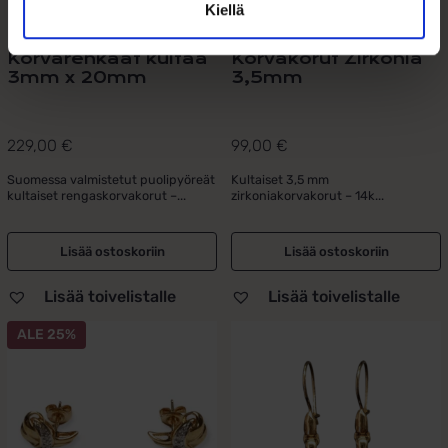
Kiellä
Korvarenkaat kultaa
Korvakorut Zirkonia
3mm x 20mm
3,5mm
229,00
€
99,00
€
Suomessa valmistetut puolipyöreät
Kultaiset 3,5 mm
kultaiset rengaskorvakorut –...
zirkoniakorvakorut – 14k...
Lisää ostoskoriin
Lisää ostoskoriin
Lisää toivelistalle
Lisää toivelistalle
ALE 25%