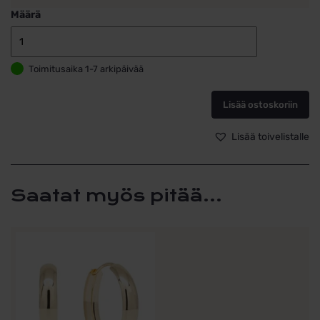
Määrä
Keltakultaiset
korvarenkaat
Toimitusaika 1-7 arkipäivää
1,5x12mm
määrä
Lisää ostoskoriin
Lisää toivelistalle
Saatat myös pitää...