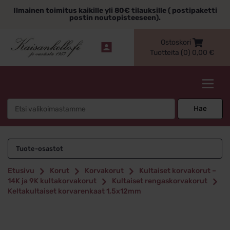
Siirry
Ilmainen toimitus kaikille yli 80€ tilauksille ( postipaketti
sisältöön
postin noutopisteeseen).
Ostoskori
Tuotteita (0)
0,00
€
Kaisankello.fi
Search
Hae
for:
Tuote-osastot
Etusivu
Korut
Korvakorut
Kultaiset korvakorut –
14K ja 9K kultakorvakorut
Kultaiset rengaskorvakorut
Keltakultaiset korvarenkaat 1,5x12mm