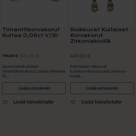
Timanttikorvakorut
Roikkuvat Kultaiset
Kultaa 0,06ct V/Si
Korvakorut
Zirkoniakivillä
595,00
€
449,00
€
795,00
€
Alkuperäinen
Nykyinen
hinta
hinta
Upeat keltakultaiset
Kotimaiset roikkuvat
timanttikorvakorut, joissa yhteensä
kultakorvakorut cubic zirkonia -
oli:
on:
12...
kivillä...
795,00 €.
595,00 €.
Lisää ostoskoriin
Lisää ostoskoriin
Lisää toivelistalle
Lisää toivelistalle