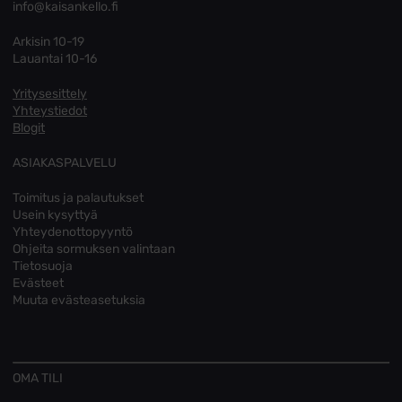
info@kaisankello.fi
Arkisin 10-19
Lauantai 10-16
Yritysesittely
Yhteystiedot
Blogit
ASIAKASPALVELU
Toimitus ja palautukset
Usein kysyttyä
Yhteydenottopyyntö
Ohjeita sormuksen valintaan
Tietosuoja
Evästeet
Muuta evästeasetuksia
OMA TILI