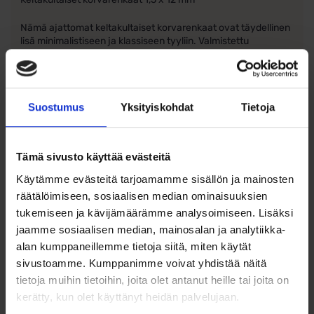
Nämä ajattomat keltakultaiset korvarenkaat ovat täydellinen
lisä minimalistiseen ja klassiseen tyyliin. Valmistettu
laadukkaasta 585/1000 (14k) keltakullasta, renkaat ovat
yksinkertaisen tyylikkäät ja kestävät päivittäisessä käytössä.
Sileä pinta korostaa kultarenkaiden kaunista kiiltoa, ja niiden
kompakti koko (1,5 mm leveys ja 12 mm sisähalkaisija) tekee
Suostumus
Yksityiskohdat
Tietoja
niistä monikäyttöiset ja mukavat. Nämä kotimaiset
korvarenkaat ovat erinomainen valinta niin arkeen kuin
juhlaan.
Tämä sivusto käyttää evästeitä
Ominaisuudet:
Käytämme evästeitä tarjoamamme sisällön ja mainosten
Materiaali: 585/1000 (14k) keltakultaa
räätälöimiseen, sosiaalisen median ominaisuuksien
Leveys: 1,5 mm
tukemiseen ja kävijämäärämme analysoimiseen. Lisäksi
Sisähalkaisija: 12 mm
jaamme sosiaalisen median, mainosalan ja analytiikka-
Pinta: Sileä
Kotimainen käsityö
alan kumppaneillemme tietoja siitä, miten käytät
sivustoamme. Kumppanimme voivat yhdistää näitä
tietoja muihin tietoihin, joita olet antanut heille tai joita on
kerätty, kun olet käyttänyt heidän palvelujaan.