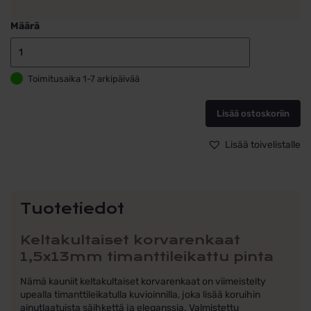
Määrä
Keltakultaiset
korvarenkaat
Toimitusaika 1-7 arkipäivää
1,5x13mm
timanttileikat
pinta
Lisää ostoskoriin
määrä
Lisää toivelistalle
Tuotetiedot
Keltakultaiset korvarenkaat
1,5x13mm timanttileikattu pinta
Nämä kauniit keltakultaiset korvarenkaat on viimeistelty
upealla timanttileikatulla kuvioinnilla, joka lisää koruihin
ainutlaatuista säihkettä ja eleganssia. Valmistettu