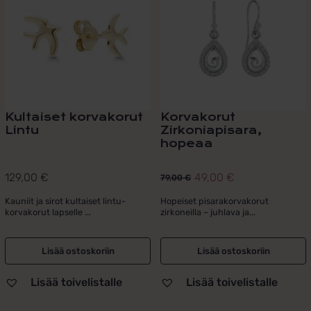
Kultaiset korvakorut
Korvakorut
Lintu
Zirkoniapisara,
hopeaa
129,00
€
49,00
€
79,00
€
Alkuperäinen
Nykyinen
hinta
hinta
Kauniit ja sirot kultaiset lintu-
Hopeiset pisarakorvakorut
korvakorut lapselle ...
zirkoneilla – juhlava ja...
oli:
on:
79,00 €.
49,00 €.
Lisää ostoskoriin
Lisää ostoskoriin
Lisää toivelistalle
Lisää toivelistalle