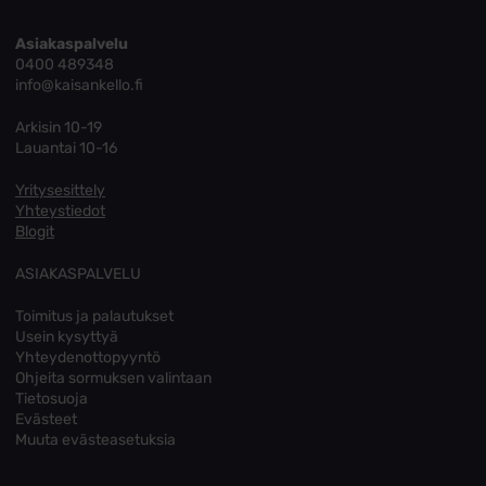
Asiakaspalvelu
0400 489348
info@kaisankello.fi
Arkisin 10-19
Lauantai 10-16
Yritysesittely
Yhteystiedot
Blogit
ASIAKASPALVELU
Toimitus ja palautukset
Usein kysyttyä
Yhteydenottopyyntö
Ohjeita sormuksen valintaan
Tietosuoja
Evästeet
Muuta evästeasetuksia