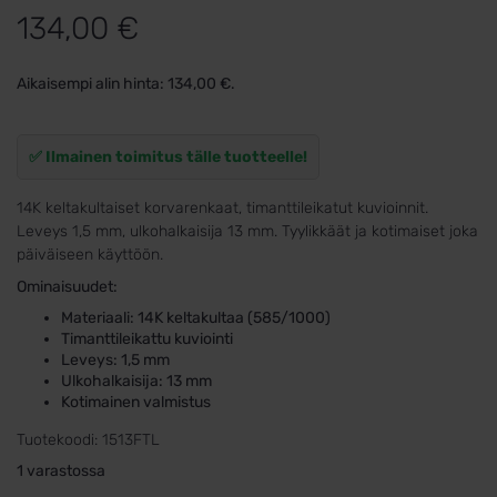
134,00
€
Aikaisempi alin hinta:
134,00
€
.
✅ Ilmainen toimitus tälle tuotteelle!
14K keltakultaiset korvarenkaat, timanttileikatut kuvioinnit.
Leveys 1,5 mm, ulkohalkaisija 13 mm. Tyylikkäät ja kotimaiset joka
päiväiseen käyttöön.
Ominaisuudet:
Materiaali: 14K keltakultaa (585/1000)
Timanttileikattu kuviointi
Leveys: 1,5 mm
Ulkohalkaisija: 13 mm
Kotimainen valmistus
Tuotekoodi:
1513FTL
1 varastossa