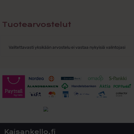
Tuotearvostelut
Valitettavasti yksikään arvostelu ei vastaa nykyisiä valintojasi
Toimitusehdot
Tutustu toimitusehtoihin
Kaisankello.fi