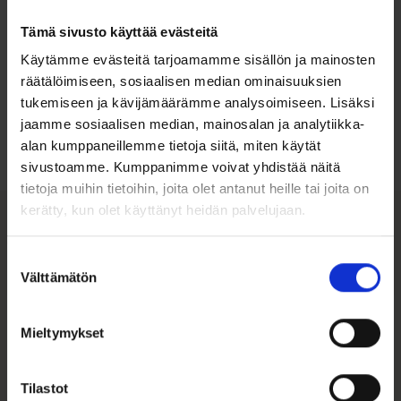
Tämä sivusto käyttää evästeitä
Käytämme evästeitä tarjoamamme sisällön ja mainosten
Ohjeita sormuksen tai korun
räätälöimiseen, sosiaalisen median ominaisuuksien
koon valintaan
tukemiseen ja kävijämäärämme analysoimiseen. Lisäksi
jaamme sosiaalisen median, mainosalan ja analytiikka-
Tutustu ohjeisiin
alan kumppaneillemme tietoja siitä, miten käytät
sivustoamme. Kumppanimme voivat yhdistää näitä
tietoja muihin tietoihin, joita olet antanut heille tai joita on
kerätty, kun olet käyttänyt heidän palvelujaan.
Tutustu myös
Suostumuksen
Välttämätön
valinta
Mieltymykset
Tilastot