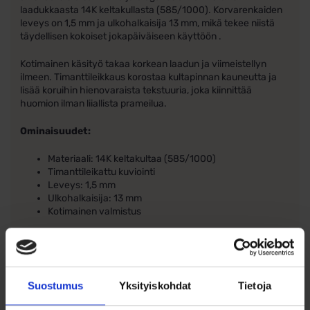
laadukkaasta 14K keltakullasta (585/1000). Korvarenkaiden
leveys on 1,5 mm ja ulkohalkaisija 13 mm, mikä tekee niistä
täydellisen kokoiset jokapäiväiseen käyttöön .
Kotimainen käsityö takaa korkean laadun ja viimeistellyn
ilmeen. Timanttileikkaus korostaa kultapinnan kauneutta ja
lisää koruihin hienovaraista tekstuuria, joka kiinnittää
huomion ilman liiallista prameilua.
Ominaisuudet:
Materiaali: 14K keltakultaa (585/1000)
Timanttileikattu kuviointi
Leveys: 1,5 mm
Ulkohalkaisija: 13 mm
Kotimainen valmistus
Nämä keltakultaiset timanttileikatut korvarenkaat ovat
loistava valinta niille, jotka etsivät ajattomia ja laadukkaita
koruja. Ne tuovat ripauksen ylellisyyttä arkipäivään ja ovat
ihanteelliset myös juhlatilaisuuksiin.
Suostumus
Yksityiskohdat
Tietoja