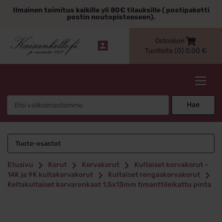
Siirry
Ilmainen toimitus kaikille yli 80€ tilauksille ( postipaketti
sisältöön
postin noutopisteeseen).
Ostoskori
Tuotteita (0)
0,00
€
Kaisankello.fi
Search
Hae
for:
Tuote-osastot
Etusivu
Korut
Korvakorut
Kultaiset korvakorut –
14K ja 9K kultakorvakorut
Kultaiset rengaskorvakorut
Keltakultaiset korvarenkaat 1,5x13mm timanttileikattu pinta