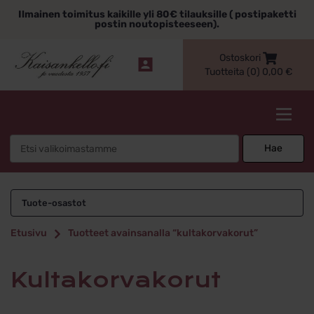
Siirry
Ilmainen toimitus kaikille yli 80€ tilauksille ( postipaketti
sisältöön
postin noutopisteeseen).
Ostoskori
Tuotteita (0)
0,00
€
Kaisankello.fi
Search
Hae
for:
kultakorvakorut
Tuote-osastot
Etusivu
Tuotteet avainsanalla “kultakorvakorut”
kultakorvakorut