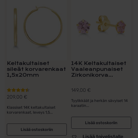
Keltakultaiset
14K Keltakultaiset
sileät korvarenkaat
Vaaleanpunaiset
1,5x20mm
Zirkonikorva...
149,00
€
209,00
€
Arvostelu
Tyylikkäät ja herkän sävyiset 14
tuotteesta:
karaatin...
Klassiset 14K keltakultaiset
4.50
/ 5
korvarenkaat, leveys 1,5...
Lisää ostoskoriin
Lisää ostoskoriin
Lisää toivelistalle