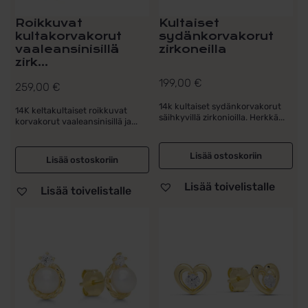
Roikkuvat
Kultaiset
kultakorvakorut
sydänkorvakorut
vaaleansinisillä
zirkoneilla
zirk...
199,00
€
259,00
€
14k kultaiset sydänkorvakorut
14K keltakultaiset roikkuvat
säihkyvillä zirkonioilla. Herkkä...
korvakorut vaaleansinisillä ja...
Lisää ostoskoriin
Lisää ostoskoriin
Lisää toivelistalle
Lisää toivelistalle