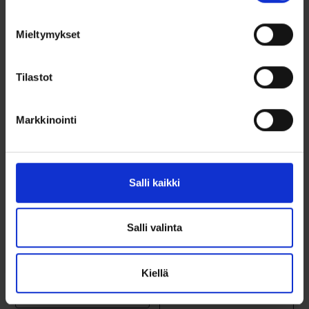
Mieltymykset
Tilastot
Markkinointi
Kultakorvakorut
Kolmiväriset
ympyrä zirkoneilla
kultaiset
Salli kaikki
kukkakorvakorut
zirkoneilla
139,00
€
269,00
€
Salli valinta
Elegantit 14k keltakultaiset
Tyylikkäät 14k kolmiväriset
nappikorvakorut kirkkaalla
kultakorvakorut kukkakuviolla
zirkonilla...
ja...
Kiellä
Lue lisää
Lisää ostoskoriin