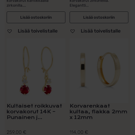
korvakorut kantikkaalla
korvakorut zirkoneilla.
zirkonilla....
Elegantti...
Lisää ostoskoriin
Lisää ostoskoriin
Lisää toivelistalle
Lisää toivelistalle
Kultaiset roikkuvat
Korvarenkaat
korvakorut 14K –
kultaa, flakka 2mm
Punainen j...
x 12mm
259,00
€
114,00
€