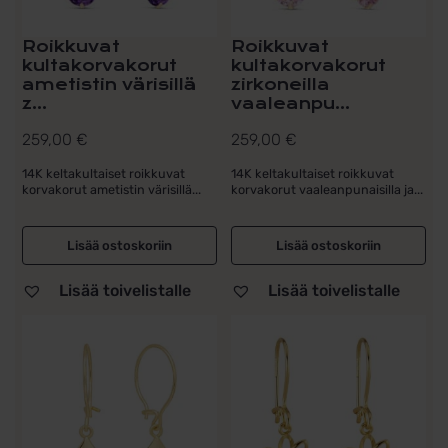
Roikkuvat
Roikkuvat
kultakorvakorut
kultakorvakorut
ametistin värisillä
zirkoneilla
z...
vaaleanpu...
259,00
€
259,00
€
14K keltakultaiset roikkuvat
14K keltakultaiset roikkuvat
korvakorut ametistin värisillä...
korvakorut vaaleanpunaisilla ja...
Lisää ostoskoriin
Lisää ostoskoriin
Lisää toivelistalle
Lisää toivelistalle