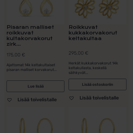
Pisaran malliset
Roikkuvat
roikkuvat
kukkakorvakorut
kultakorvakorut
keltakultaa
zirk...
295,00
€
175,00
€
Herkät kukkakorvakorut 14k
Ajattomat 14k keltakultaiset
keltakullasta, keskellä
pisaran malliset korvakorut...
säihkyvät...
Lisää ostoskoriin
Lue lisää
Lisää toivelistalle
Lisää toivelistalle