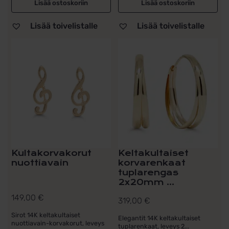
Lisää ostoskoriin
Lisää ostoskoriin
Lisää toivelistalle
Lisää toivelistalle
Kultakorvakorut
Keltakultaiset
nuottiavain
korvarenkaat
tuplarengas
2x20mm ...
149,00
€
319,00
€
Sirot 14K keltakultaiset
Elegantit 14K keltakultaiset
nuottiavain-korvakorut, leveys
tuplarenkaat, leveys 2...