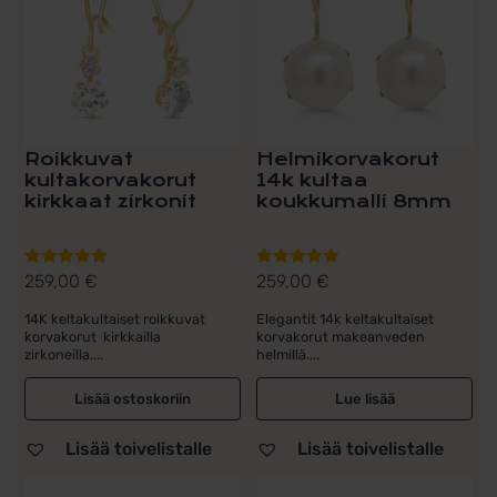
Roikkuvat
Helmikorvakorut
kultakorvakorut
14k kultaa
kirkkaat zirkonit
koukkumalli 8mm
259,00
€
259,00
€
Arvostelu
Arvostelu
tuotteesta:
tuotteesta:
14K keltakultaiset roikkuvat
Elegantit 14k keltakultaiset
5.00
/ 5
5.00
/ 5
korvakorut kirkkailla
korvakorut makeanveden
zirkoneilla....
helmillä....
Lisää ostoskoriin
Lue lisää
Lisää toivelistalle
Lisää toivelistalle