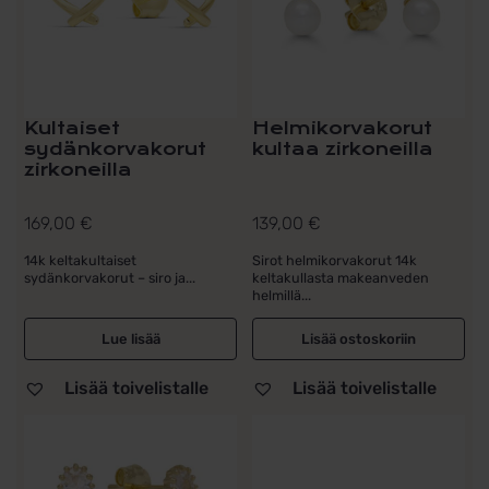
Kultaiset
Helmikorvakorut
sydänkorvakorut
kultaa zirkoneilla
zirkoneilla
169,00
€
139,00
€
14k keltakultaiset
Sirot helmikorvakorut 14k
sydänkorvakorut – siro ja...
keltakullasta makeanveden
helmillä...
Lue lisää
Lisää ostoskoriin
Lisää toivelistalle
Lisää toivelistalle