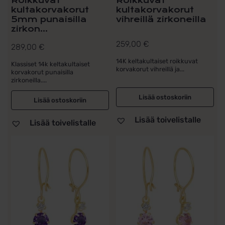
Roikkuvat
Roikkuvat
kultakorvakorut
kultakorvakorut
5mm punaisilla
vihreillä zirkoneilla
zirkon...
259,00
€
289,00
€
14K keltakultaiset roikkuvat
Klassiset 14k keltakultaiset
korvakorut vihreillä ja...
korvakorut punaisilla
zirkoneilla....
Lisää ostoskoriin
Lisää ostoskoriin
Lisää toivelistalle
Lisää toivelistalle