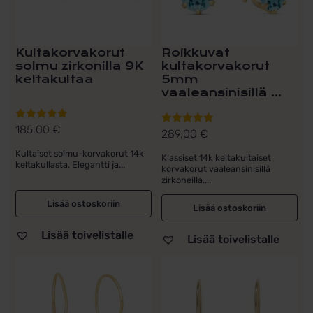
Kultakorvakorut
Roikkuvat
solmu zirkonilla 9K
kultakorvakorut
keltakultaa
5mm
vaaleansinisillä ...
185,00
€
Arvostelu
289,00
€
Arvostelu
tuotteesta:
tuotteesta:
Kultaiset solmu-korvakorut 14k
Klassiset 14k keltakultaiset
5.00
/ 5
5.00
/ 5
keltakullasta. Elegantti ja...
korvakorut vaaleansinisillä
zirkoneilla....
Lisää ostoskoriin
Lisää ostoskoriin
Lisää toivelistalle
Lisää toivelistalle