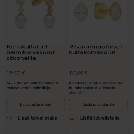
Keltakultaiset
Pisaranmuotoiset
helmikorvakorut
kultakorvakorut
zirkoneilla
199,00
€
139,00
€
14k kultaiset helmikorvakorut
Klassiset pisaranmuotoiset 14k
makeanveden helmillä ja...
kultakorvakorut kirkkaalla
zirkonilla...
Lisää ostoskoriin
Lisää ostoskoriin
Lisää toivelistalle
Lisää toivelistalle