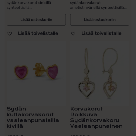
sydänkorvakorut sinisillä
sydänkorvakorut
synteettisillä...
ametistinvärisillä synteettisillä...
Lisää ostoskoriin
Lisää ostoskoriin
Lisää toivelistalle
Lisää toivelistalle
Sydän
Korvakorut
kultakorvakorut
Roikkuva
vaaleanpunaisilla
Sydänkorvakoru
kivillä
Vaaleanpunainen