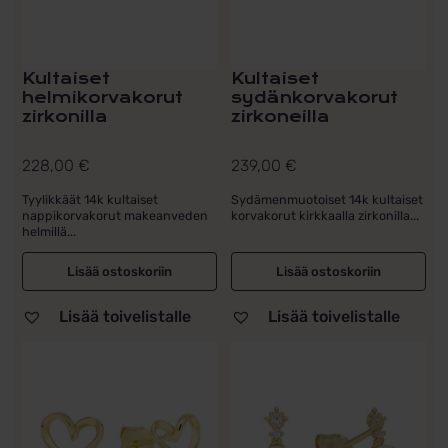
Kultaiset
Kultaiset
helmikorvakorut
sydänkorvakorut
zirkonilla
zirkoneilla
228,00
€
239,00
€
Tyylikkäät 14k kultaiset
Sydämenmuotoiset 14k kultaiset
nappikorvakorut makeanveden
korvakorut kirkkaalla zirkonilla...
helmillä...
Lisää ostoskoriin
Lisää ostoskoriin
Lisää toivelistalle
Lisää toivelistalle