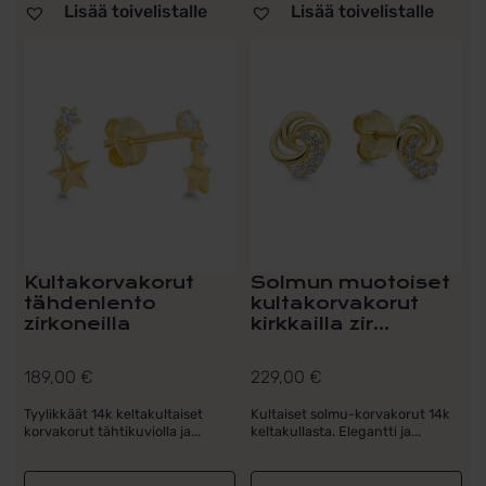
Lisää toivelistalle
Lisää toivelistalle
Kultakorvakorut
Solmun muotoiset
tähdenlento
kultakorvakorut
zirkoneilla
kirkkailla zir...
189,00
€
229,00
€
Tyylikkäät 14k keltakultaiset
Kultaiset solmu-korvakorut 14k
korvakorut tähtikuviolla ja...
keltakullasta. Elegantti ja...