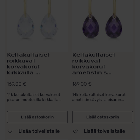
Keltakultaiset
Keltakultaiset
roikkuvat
roikkuvat
korvakorut
korvakorut
kirkkailla ...
ametistin s...
169,00
€
169,00
€
14k keltakultaiset korvakorut
14k keltakultaiset korvakorut
pisaran muotoisilla kirkkailla...
ametistin sävyisillä pisaran...
Lisää ostoskoriin
Lisää ostoskoriin
Lisää toivelistalle
Lisää toivelistalle