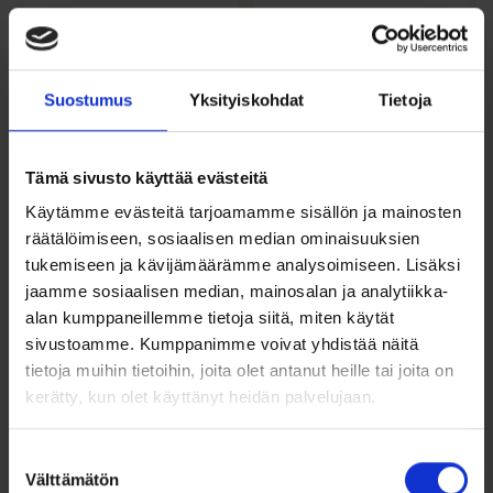
Suostumus
Yksityiskohdat
Tietoja
Tämä sivusto käyttää evästeitä
Käytämme evästeitä tarjoamamme sisällön ja mainosten
Kultakorvakorut
Kultaiset
neliönmuotoisella
sydänkorvakorut
räätälöimiseen, sosiaalisen median ominaisuuksien
zirkonilla
zirkoneilla
tukemiseen ja kävijämäärämme analysoimiseen. Lisäksi
jaamme sosiaalisen median, mainosalan ja analytiikka-
285,00
€
259,00
€
alan kumppaneillemme tietoja siitä, miten käytät
sivustoamme. Kumppanimme voivat yhdistää näitä
Näyttävät 14k keltakultaiset
Sydämenmuotoiset
nappikorvakorut kirkkaalla
kultakorvakorut ovat kaunis
tietoja muihin tietoihin, joita olet antanut heille tai joita on
neliönmuotoisella...
tapa ilmaista...
kerätty, kun olet käyttänyt heidän palvelujaan.
Lisää ostoskoriin
Lisää ostoskoriin
Suostumuksen
Lisää toivelistalle
Lisää toivelistalle
Välttämätön
valinta