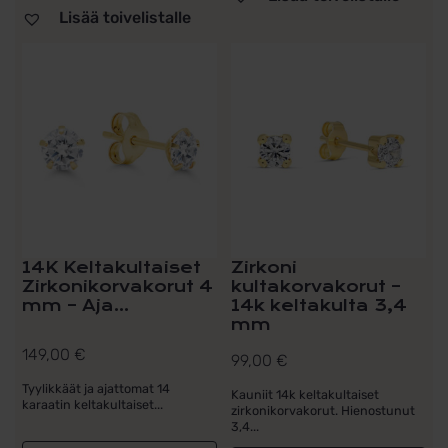
Lisää toivelistalle
14K Keltakultaiset
Zirkoni
Zirkonikorvakorut 4
kultakorvakorut –
mm – Aja...
14k keltakulta 3,4
mm
149,00
€
99,00
€
Tyylikkäät ja ajattomat 14
Kauniit 14k keltakultaiset
karaatin keltakultaiset...
zirkonikorvakorut. Hienostunut
3,4...