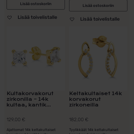
Lisää ostoskoriin
Lisää ostoskoriin
Lisää toivelistalle
Lisää toivelistalle
Kultakorvakorut
Keltakultaiset 14k
zirkonilla – 14k
korvakorut
kultaa, kantik...
zirkoneilla
129,00
€
182,00
€
Ajattomat 14k keltakultaiset
Tyylikkäät 14k keltakultaiset