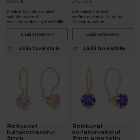
67,00
€
275,00
€
Suloiset 14k keltakultaiset
Kotimaiset kultaiset
sydänkorvakorut
sydänkorvakorut 14k kultaa.
vaaleanpunaisilla synteettisillä...
Vaaleanpunainen...
Lisää ostoskoriin
Lisää ostoskoriin
Lisää toivelistalle
Lisää toivelistalle
Roikkuvat
Roikkuvat
kultakorvakorut
kultakorvakorut
5mm
5mm ametistin