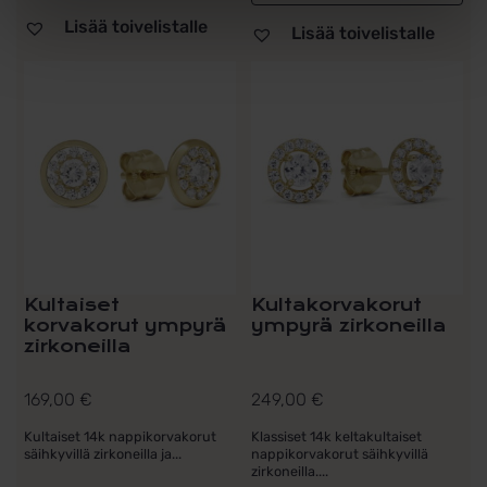
Lisää toivelistalle
Lisää toivelistalle
Kultaiset
Kultakorvakorut
korvakorut ympyrä
ympyrä zirkoneilla
zirkoneilla
169,00
€
249,00
€
Kultaiset 14k nappikorvakorut
Klassiset 14k keltakultaiset
säihkyvillä zirkoneilla ja...
nappikorvakorut säihkyvillä
zirkoneilla....