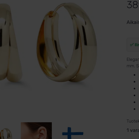
38
Aikai
✅ Il
Elegan
mm. Si
Tuote
1 var