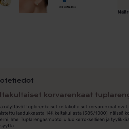
Määr
Kelta
korva
tupl
3x1
sileä
määr
otetiedot
ltakultaiset korvarenkaat tuplare
 näyttävät tuplarenkaiset keltakultaiset korvarenkaat ovat e
istettu laadukkaasta 14K keltakullasta (585/1000), näissä k
rni ilme. Tuplarengasmuotoilu luo kerroksellisen ja tyylikkä
isyyttä.