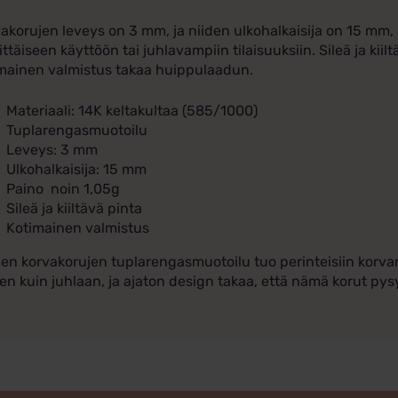
akorujen leveys on 3 mm, ja niiden ulkohalkaisija on 15 mm, 
ittäiseen käyttöön tai juhlavampiin tilaisuuksiin. Sileä ja kii
mainen valmistus takaa huippulaadun.
Materiaali: 14K keltakultaa (585/1000)
Tuplarengasmuotoilu
Leveys: 3 mm
Ulkohalkaisija: 15 mm
Paino noin 1,05g
Sileä ja kiiltävä pinta
Kotimainen valmistus
en korvakorujen tuplarengasmuotoilu tuo perinteisiin korvare
en kuin juhlaan, ja ajaton design takaa, että nämä korut pys