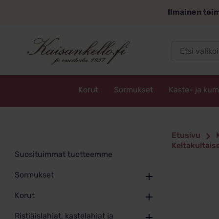
Siirry
Ilmainen toim
sisältöön
Korut
Sormukset
Kaste- ja ku
Kaisankello.fi
Etusivu
Keltakultais
Suosituimmat tuotteemme
Sormukset
Korut
Ristiäislahjat, kastelahjat ja