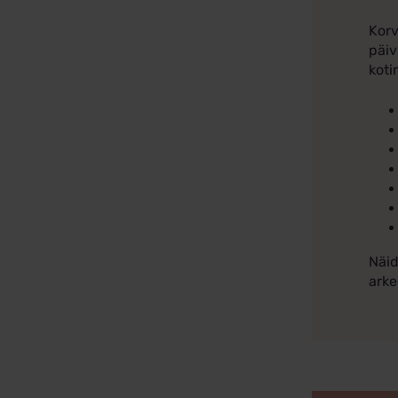
Korv
päiv
koti
Näid
arke