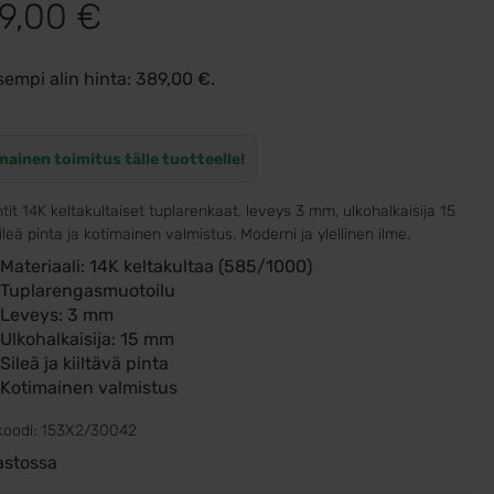
9,00
€
sempi alin hinta:
389,00
€
.
mainen toimitus tälle tuotteelle!
tit 14K keltakultaiset tuplarenkaat, leveys 3 mm, ulkohalkaisija 15
leä pinta ja kotimainen valmistus. Moderni ja ylellinen ilme.
Materiaali: 14K keltakultaa (585/1000)
Tuplarengasmuotoilu
Leveys: 3 mm
Ulkohalkaisija: 15 mm
Sileä ja kiiltävä pinta
Kotimainen valmistus
koodi:
153X2/30042
astossa