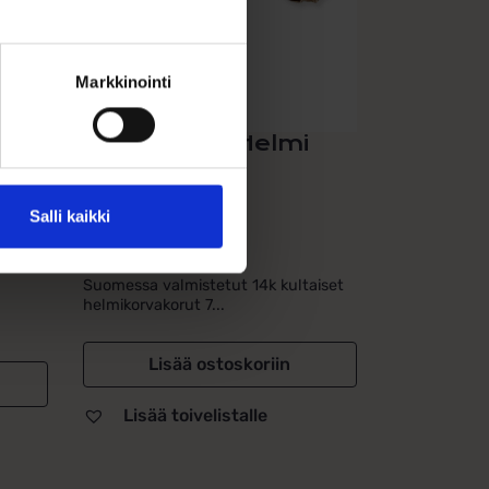
Markkinointi
Korvakorut Helmi
t
7mm kultaa
Salli kaikki
209,00
€
Suomessa valmistetut 14k kultaiset
helmikorvakorut 7...
Lisää ostoskoriin
Lisää toivelistalle