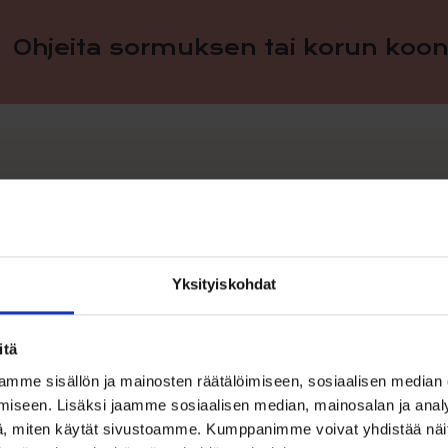
Ohjeita sormuksen tai korun koon
Yksityiskohdat
itä
mme sisällön ja mainosten räätälöimiseen, sosiaalisen median
iseen. Lisäksi jaamme sosiaalisen median, mainosalan ja analy
, miten käytät sivustoamme. Kumppanimme voivat yhdistää näitä t