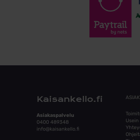
Kaisankello.fi
ASIA
Toimit
Asiakaspalvelu
Usein
0400 489348
Yhtey
info@kaisankello.fi
Ohjei