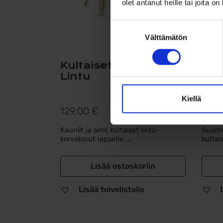
olet antanut heille tai joita o
Suostumuksen
Välttämätön
valinta
Kultaiset korvakorut
Kor
Lintu
3m
Kiellä
129,00
€
229
Kauniit ja sirot kultaiset lintu-
Suome
korvakorut lapselle ...
kultai
Lisää ostoskoriin
Lisää toivelistalle