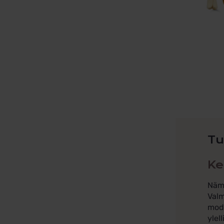
Tu
Ke
Nämä
Valm
mode
ylell