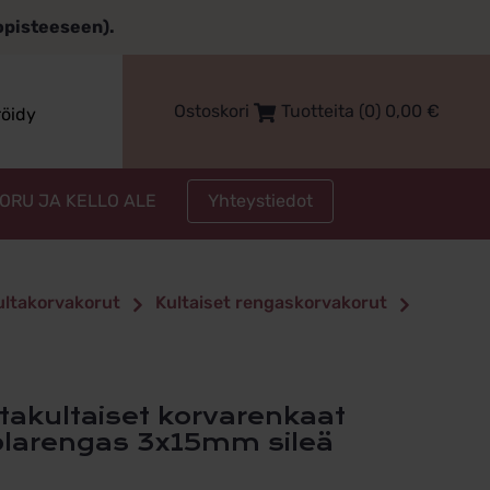
topisteeseen).
Ostoskori
Tuotteita (0)
0,00
€
röidy
Yhteystiedot
KORU JA KELLO ALE
kultakorvakorut
Kultaiset rengaskorvakorut
plarengas 3x15mm sileä