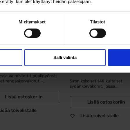
n kerätty, kun olet käyttänyt heidän palvelujaan.
Mieltymykset
Tilastot
varenkaat kultaa
Kultaiset
m x 20mm
Sydänkorvakoru
Kirkkaalla
Zirkoniaki...
Salli valinta
,00
€
298,00
€
ssa valmistetut puolipyöreät
set rengaskorvakorut –...
Siron kokoiset 14K kultaiset
sydänkorvakorut, joissa...
Lisää ostoskoriin
Lisää ostoskoriin
Lisää toivelistalle
Lisää toivelistalle