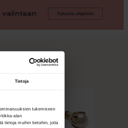
 valintaan
Tutustu ohjeisiin
Tietoja
 ominaisuuksien tukemiseen
tiikka-alan
ietoja muihin tietoihin, joita