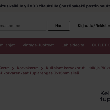
itus kaikille yli 80€ tilauksille ( postipaketti postin nou
Search
Hae
Kirjaudu/Rekiste
for:
mmilahjat
Vintage-tuotteet
Lahjaideoita
OUTLET 
Korut
Korvakorut
Kultaiset korvakorut – 14K ja 9K 
et korvarenkaat tuplarengas 3x15mm sileä
Keltakultaiset korvarenkaat
tu