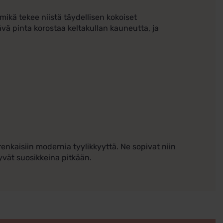
mikä tekee niistä täydellisen kokoiset
ltävä pinta korostaa keltakullan kauneutta, ja
nkaisiin modernia tyylikkyyttä. Ne sopivat niin
yvät suosikkeina pitkään.