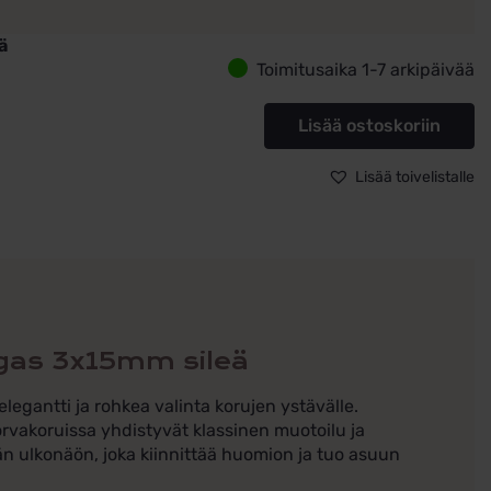
ä
Toimitusaika 1-7 arkipäivää
kultaiset
renkaat
Lisää ostoskoriin
arengas
5mm
Lisää toivelistalle
ä
ngas 3x15mm sileä
legantti ja rohkea valinta korujen ystävälle.
orvakoruissa yhdistyvät klassinen muotoilu ja
än ulkonäön, joka kiinnittää huomion ja tuo asuun