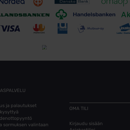
Toimitusehdot
Tutustu toimitusehtoihin
KASPALVELU
us ja palautukset
OMA TILI
 kysyttyä
denottopyyntö
Kirjaudu sisään
ta sormuksen valintaan
Asiakastilini