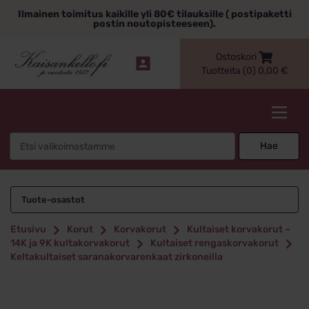
Siirry
Ilmainen toimitus kaikille yli 80€ tilauksille ( postipaketti
sisältöön
postin noutopisteeseen).
Ostoskori
Tuotteita (0)
0,00
€
Kaisankello.fi
Search
Hae
for:
Tuote-osastot
Etusivu
Korut
Korvakorut
Kultaiset korvakorut –
14K ja 9K kultakorvakorut
Kultaiset rengaskorvakorut
Keltakultaiset saranakorvarenkaat zirkoneilla