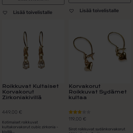
Lisää toivelistalle
Lisää toivelistalle
Roikkuvat Kultaiset
Korvakorut
Korvakorut
Roikkuvat Sydämet
Zirkoniakivillä
kultaa
449,00
€
119,00
€
Arvostelu
Kotimaiset roikkuvat
tuotteesta:
kultakorvakorut cubic zirkonia -
Sirot roikkuvat sydänkorvakorut
3.00
/ 5
kivillä...