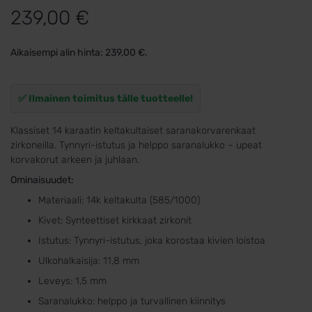
239,00
€
Aikaisempi alin hinta:
239,00
€
.
✅ Ilmainen toimitus tälle tuotteelle!
Klassiset 14 karaatin keltakultaiset saranakorvarenkaat
zirkoneilla. Tynnyri-istutus ja helppo saranalukko – upeat
korvakorut arkeen ja juhlaan.
Ominaisuudet:
Materiaali: 14k keltakulta (585/1000)
Kivet: Synteettiset kirkkaat zirkonit
Istutus: Tynnyri-istutus, joka korostaa kivien loistoa
Ulkohalkaisija: 11,8 mm
Leveys: 1,5 mm
Saranalukko: helppo ja turvallinen kiinnitys