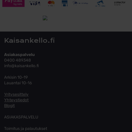
Toimitusehdot
Tutustu toimitusehtoihin
Kaisankello.fi
Asiakaspalvelu
0400 489348
info@kaisankello.fi
Arkisin 10-19
Lauantai 10-16
Yritysesittely
Yhteystiedot
Blogit
ASIAKASPALVELU
Toimitus ja palautukset