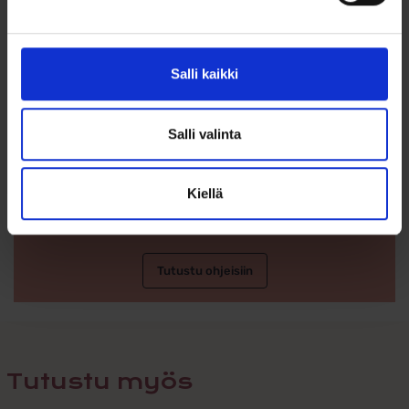
Saranalukko: helppo ja turvallinen kiinnitys
Tyylikkäät ja ajattomat korvakorut sopivat erinomaisesti
Salli kaikki
lahjaksi tai omaan käyttöön.
Salli valinta
Kiellä
Ohjeita sormuksen tai korun
koon valintaan
Tutustu ohjeisiin
Tutustu myös