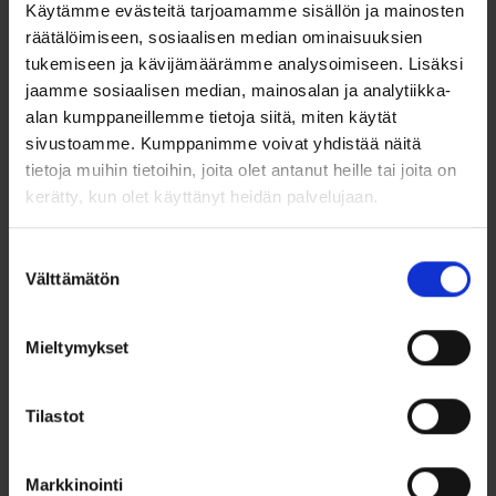
saranakorvarenkaat
Käytämme evästeitä tarjoamamme sisällön ja mainosten
zirkoneilla
räätälöimiseen, sosiaalisen median ominaisuuksien
tukemiseen ja kävijämäärämme analysoimiseen. Lisäksi
Nämä elegantit kultaiset saranarenkaat zirkoneilla yhdistävät
klassisen muotoilun ja modernin säihkeen. Korvakorut on
jaamme sosiaalisen median, mainosalan ja analytiikka-
valmistettu 14 karaatin keltakullasta (585/1000), ja niiden
alan kumppaneillemme tietoja siitä, miten käytät
pintaa koristavat kirkkaat synteettiset zirkonit, jotka on
sivustoamme. Kumppanimme voivat yhdistää näitä
istutettu näyttävästi tynnyri-istutuksella. Helppokäyttöinen
tietoja muihin tietoihin, joita olet antanut heille tai joita on
saranalukko tekee pukemisesta ja riisumisesta vaivatonta, ja
pieni koko tekee niistä täydellisen valinnan sekä arkeen että
kerätty, kun olet käyttänyt heidän palvelujaan.
juhlaan.
Suostumuksen
Ominaisuudet:
Välttämätön
valinta
Materiaali: 14k keltakulta (585/1000)
Mieltymykset
Kivet: Synteettiset kirkkaat zirkonit
Istutus: Tynnyri-istutus, joka korostaa kivien loistoa
Tilastot
Ulkohalkaisija: 11,8 mm
Leveys: 1,5 mm
Markkinointi