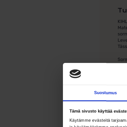
Tu
KIH
Mate
sorm
Lev
Täss
Sorm
Suostumus
Tämä sivusto käyttää eväste
Käytämme evästeitä tarjoama
ja kävijämäärämme analysoim