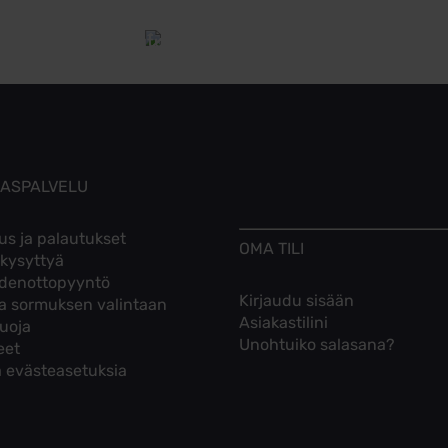
Tutustu toimitusehtoihin
KASPALVELU
us ja palautukset
OMA TILI
 kysyttyä
denottopyyntö
Kirjaudu sisään
ta sormuksen valintaan
Asiakastilini
suoja
Unohtuiko salasana?
eet
 evästeasetuksia