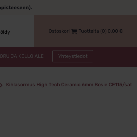
topisteeseen).
Ostoskori
Tuotteita (0)
0,00
€
röidy
Yhteystiedot
KORU JA KELLO ALE
Kihlasormus High Tech Ceramic 6mm Bosie CE115/sat