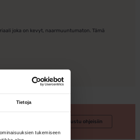
riaali joka on kevyt, naarmuuntumaton. Tämä
Tietoja
 valintaan
Tutustu ohjeisiin
 ominaisuuksien tukemiseen
tiikka-alan