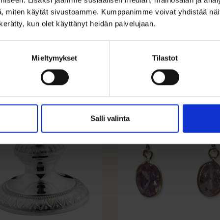
, miten käytät sivustoamme. Kumppanimme voivat yhdistää näitä t
n kerätty, kun olet käyttänyt heidän palvelujaan.
Mieltymykset
Tilastot
LE 18%
ALE 21%
Salli valinta