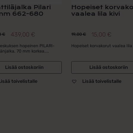
tiläjalka Pilari
Hopeiset korvako
mm 662-680
vaalea lila kivi
439,00
€
15,00
€
0
€
19,00
€
peräinen
inen
Alkuperäinen
Nykyinen
a
a
hinta
hinta
keskuksen hopeinen PILARI-
Hopeiset korvakorut vaalea lila 
länjalka, 70 mm korkea....
oli:
on:
00 €.
00 €.
19,00 €.
15,00 €.
Lisää ostoskoriin
Lisää ostoskoriin
Lisää toivelistalle
Lisää toivelistalle