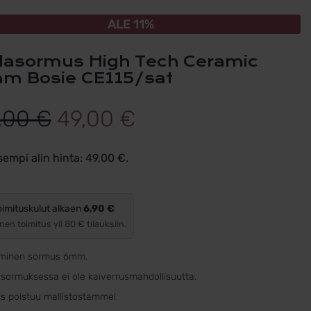
ALE 11%
m Bosie CE115/sat
Alkuperäinen
Nykyinen
,00
€
49,00
€
hinta
hinta
sempi alin hinta:
49,00
€
.
oli:
on:
55,00 €.
49,00 €.
oimituskulut alkaen
6,90 €
nen toimitus yli 80 € tilauksiin.
minen sormus 6mm.
sormuksessa ei ole kaiverrusmahdollisuutta.
s poistuu mallistostamme!