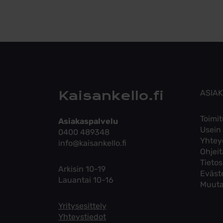
Kaisankello.fi
ASIA
Toimit
Asiakaspalvelu
Usein
0400 489348
Yhtey
info@kaisankello.fi
Ohjei
Tieto
Arkisin 10-19
Eväst
Lauantai 10-16
Muuta
Yritysesittely
Yhteystiedot