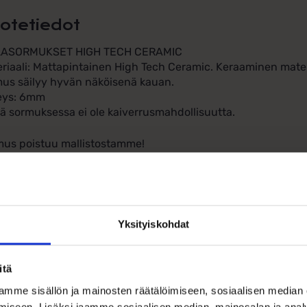
otetiedot
LASORMUKSET HIGH TECH CERAMIC
riaali: Mattapintainen High Tech Ceramic. Keraaminen mate
us säilyy hyvän näköisenä kauan.
eys: 6mm
ä sormuksessa ei ole kaiverrusmahdollisuutta.
us poistuu mallistostamme!
Yksityiskohdat
Ohjeita sormuksen tai korun koon
itä
mme sisällön ja mainosten räätälöimiseen, sosiaalisen median
iseen. Lisäksi jaamme sosiaalisen median, mainosalan ja analy