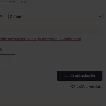
koodi:
CE1158SAT/6
o
isää sormuksen koon ja materiaalin valinnasta
ä
Kihlasormus
High
Tech
Lisää ostoskoriin
Ceramic
6mm
Lisää toivelistalle
Bosie
CE115/sat
määrä