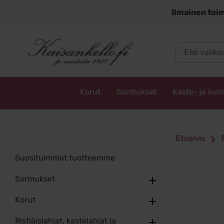
Siirry
Ilmainen toim
sisältöön
Korut
Sormukset
Kaste- ja ku
Kaisankello.fi
Etusivu
Suosituimmat tuotteemme
Sormukset
Korut
Ristiäislahjat, kastelahjat ja