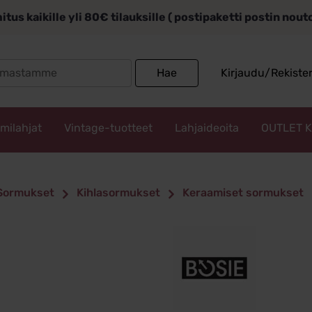
itus kaikille yli 80€ tilauksille ( postipaketti postin nou
Search
Hae
Kirjaudu/Rekiste
for:
mmilahjat
Vintage-tuotteet
Lahjaideoita
OUTLET 
Sormukset
Kihlasormukset
Keraamiset sormukset