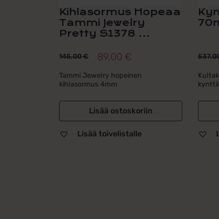
Kihlasormus Hopeaa
Kynt
Tammi Jewelry
70
Pretty S1378 ...
89,00
€
145,00
€
537,0
Alkuperäinen
Nykyinen
Alku
Nyky
hinta
hinta
hint
hint
Tammi Jewelry hopeinen
Kulta
kihlasormus 4mm
kyntti
oli:
on:
oli:
on:
145,00 €.
89,00 €.
537,
439,
Lisää ostoskoriin
Lisää toivelistalle