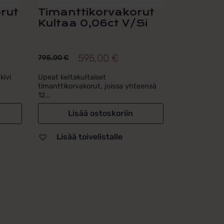
rut
Timanttikorvakorut
Kultaa 0,06ct V/Si
595,00
€
795,00
€
Alkuperäinen
Nykyinen
hinta
hinta
kivi
Upeat keltakultaiset
timanttikorvakorut, joissa yhteensä
oli:
on:
12...
795,00 €.
595,00 €.
Lisää ostoskoriin
Lisää toivelistalle