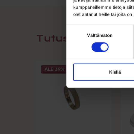
kumppaneillemme tietoja siitä
olet antanut heille tai joita o
Suostumuksen
Välttämätön
valinta
Tutustu myös
ALE 39%
A
Kiellä