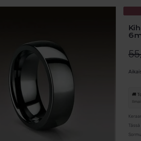
Kihlasormus High Tech Ceramic
6m
55
Aikai
🚚 T
Ilmai
Keraa
Tässä 
Sormu