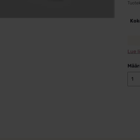
Tuote
Kok
Lue l
Määr