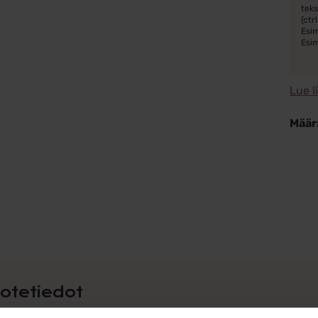
teks
(ctrl
Esim
Esi
Lue l
Määr
Kihl
Hope
ja
Kulta
2113
koko
määr
otetiedot