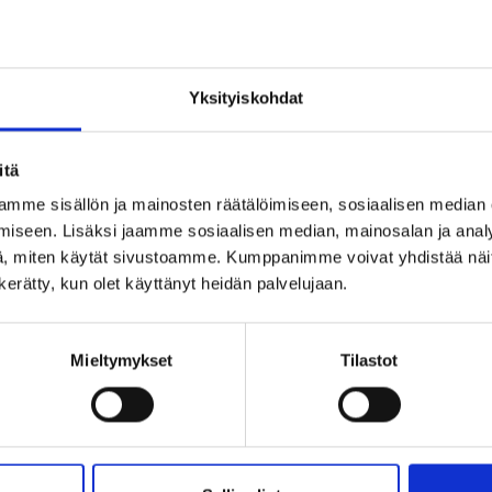
einen Kihlasormus
riaali: 925 Hopea ja 18k kulta
eys: 6mm
VERRUS SISÄLTYY HINTAAN
Yksityiskohdat
! Kaiverretuilla tuotteilla ei ole vaihto tai palautusoikeutta.
i poistuu valikoimastamme.
Vain koko 20,4 jäljellä
.
STUVA TUOTE
itä
mme sisällön ja mainosten räätälöimiseen, sosiaalisen median
iseen. Lisäksi jaamme sosiaalisen median, mainosalan ja analy
, miten käytät sivustoamme. Kumppanimme voivat yhdistää näitä t
n kerätty, kun olet käyttänyt heidän palvelujaan.
Ohjeita sormuksen tai korun koon
Mieltymykset
Tilastot