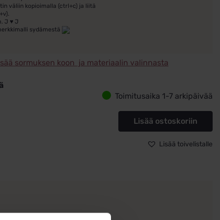
tin väliin kopioimalla (ctrl+c) ja liitä
+v).
. J ♥ J
merkkimalli sydämestä
isää sormuksen koon ja materiaalin valinnasta
ä
Toimitusaika 1-7 arkipäivää
asormus
a
Lisää ostoskoriin
Lisää toivelistalle
2/6
20,4
ä