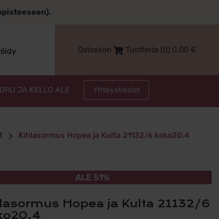
topisteeseen).
Ostoskori
Tuotteita (0)
0,00
€
röidy
Yhteystiedot
KORU JA KELLO ALE
t
Kihlasormus Hopea ja Kulta 21132/6 koko20,4
ALE 51%
ko20,4