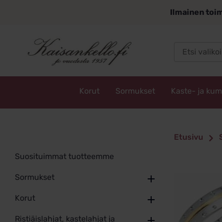
Siirry
Ilmainen toim
sisältöön
Korut
Sormukset
Kaste- ja ku
Kaisankello.fi
Etusivu
Suosituimmat tuotteemme
Sormukset
Korut
Ristiäislahjat, kastelahjat ja