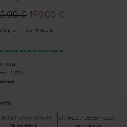
Alkuperäinen
Nykyinen
5,00
€
199,00
€
hinta
hinta
sempi alin hinta:
199,00
€
.
oli:
on:
405,00 €.
199,00 €.
mainen toimitus tälle tuotteelle!
OTUOTE!
koodi:
21132/6
astossa
ntti
Vaihtoehto A
Vaihtoehto B