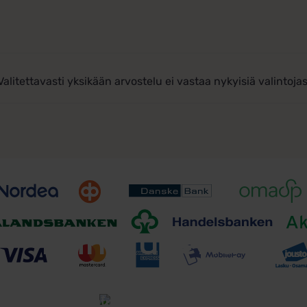
Valitettavasti yksikään arvostelu ei vastaa nykyisiä valintojas
Toimitusehdot
Tutustu toimitusehtoihin