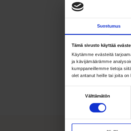
Hop
Mate
Lev
KAI
Suostumus
Huom
Mall
POI
Tämä sivusto käyttää eväste
Käytämme evästeitä tarjoama
ja kävijämäärämme analysoim
kumppaneillemme tietoja siitä
olet antanut heille tai joita o
Suostumuksen
Välttämätön
valinta