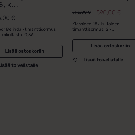
, k...
590,00
€
795,00
€
Alkuperäinen
Nykyinen
5,00
€
hinta
hinta
Klassinen 18k kultainen
or Belinda -timanttisormus
timanttisormus, 2 ×...
oli:
on:
lkokullasta. 0,36...
795,00 €.
590,00 €.
Lisää ostoskoriin
Lisää ostoskoriin
Lisää toivelistalle
Lisää toivelistalle