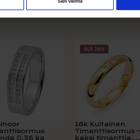
Salli valinta
ALE 26%
inoor
18k Kultainen
anttisormus
Timanttisormus –
inda 0,36 ka
kaksi timanttia,..