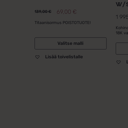
W/S
69,00
€
139,00
€
Alkuperäinen
Nykyinen
1 99
hinta
hinta
Titaanisormus POISTOTUOTE!
Kohino
oli:
on:
18K va
139,00 €.
69,00 €.
Valitse malli
Lisää toivelistalle