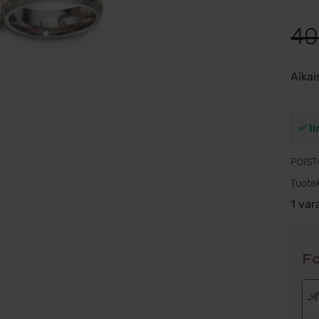
40
Aikai
✅ Il
POIST
Tuote
1 var
Fo