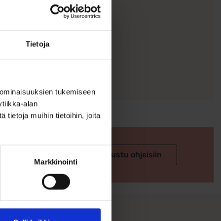
Tietoja
 ominaisuuksien tukemiseen
tiikka-alan
ietoja muihin tietoihin, joita
 valintaan
Tutustu ohjeisiin
Markkinointi