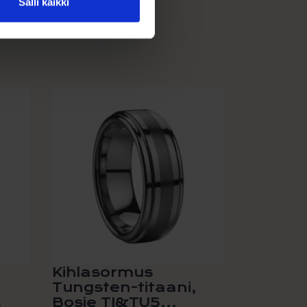
Salli kaikki
Kihlasormus
Tungsten-titaani,
.
Bosie TI&TU5...