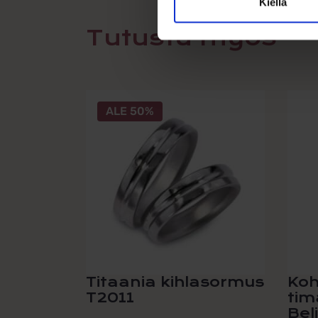
Kiellä
Tutustu myös
Tällä
ALE 50%
tuotteella
on
useampi
muunnelma.
Voit
tehdä
valinnat
tuotteen
sivulla.
Titaania kihlasormus
Koh
T2011
tim
Bel