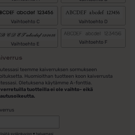
Vaihtoehto C
Vaihtoehto D
Vaihtoehto F
Vaihtoehto E
iverrus
lutessasi teemme kaiverruksen sormukseen
oituksetta. Huomioithan tuotteen koon kaiverrusta
itessasi. Oletuksena käytämme A-fonttia.
verretuilla tuotteilla ei ole vaihto- eikä
lautusoikeutta.
verrus
 lisätä sydänkuvion ♥ haluamasi