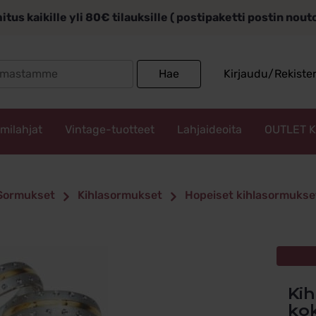
itus kaikille yli 80€ tilauksille ( postipaketti postin nou
Search
Hae
Kirjaudu/Rekiste
for:
mmilahjat
Vintage-tuotteet
Lahjaideoita
OUTLET 
Sormukset
Kihlasormukset
Hopeiset kihlasormukse
Kihlasormus Hopea ja Kulta 21132/6
ko