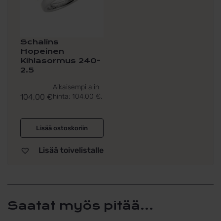
Schalins
Hopeinen
Kihlasormus 240-
2.5
Aikaisempi alin
104,00
€
hinta:
104,00
€
.
Lisää ostoskoriin
Lisää toivelistalle
Saatat myös pitää...