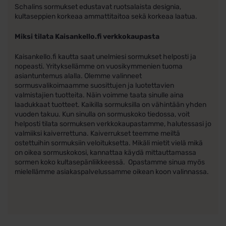
Schalins sormukset edustavat ruotsalaista designia,
kultaseppien korkeaa ammattitaitoa sekä korkeaa laatua.
Miksi tilata Kaisankello.fi verkkokaupasta
Kaisankello.fi kautta saat unelmiesi sormukset helposti ja
nopeasti. Yrityksellämme on vuosikymmenien tuoma
asiantuntemus alalla. Olemme valinneet
sormusvalikoimaamme suosittujen ja luotettavien
valmistajien tuotteita. Näin voimme taata sinulle aina
laadukkaat tuotteet. Kaikilla sormuksilla on vähintään yhden
vuoden takuu. Kun sinulla on sormuskoko tiedossa, voit
helposti tilata sormuksen verkkokaupastamme, halutessasi jo
valmiiksi kaiverrettuna. Kaiverrukset teemme meiltä
ostettuihin sormuksiin veloituksetta. Mikäli mietit vielä mikä
on oikea sormuskokosi, kannattaa käydä mittauttamassa
sormen koko kultasepänliikkeessä. Opastamme sinua myös
mielellämme asiakaspalvelussamme oikean koon valinnassa.