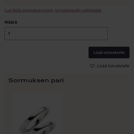
Lue lisää sormuksen koon ja materiaalin valinnasta
Määrä
Hopeinen
Kihlasormus
Schalins
Lisää ostoskoriin
240-
2.5,
sormus
Lisää toivelistalle
ALE
määrä
Sormuksen pari