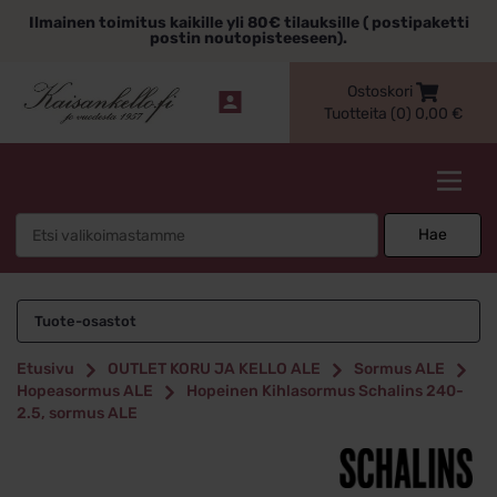
Siirry
Ilmainen toimitus kaikille yli 80€ tilauksille ( postipaketti
sisältöön
postin noutopisteeseen).
Ostoskori
Tuotteita (0)
0,00
€
Kaisankello.fi
Search
Hae
for:
Tuote-osastot
Etusivu
OUTLET KORU JA KELLO ALE
Sormus ALE
Hopeasormus ALE
Hopeinen Kihlasormus Schalins 240-
2.5, sormus ALE