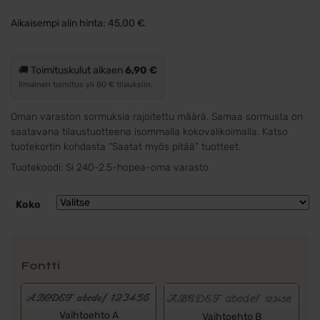
hinta
hinta
Aikaisempi alin hinta:
45,00
€
.
oli:
on:
90,00 €.
45,00 €.
🚚 Toimituskulut alkaen
6,90 €
Ilmainen toimitus yli 80 € tilauksiin.
Oman varaston sormuksia rajoitettu määrä. Samaa sormusta on
saatavana tilaustuotteena isommalla kokovalikoimalla. Katso
tuotekortin kohdasta “Saatat myös pitää” tuotteet.
Tuotekoodi:
Si 240-2.5-hopea-oma varasto
Koko
Fontti
Vaihtoehto A
Vaihtoehto B