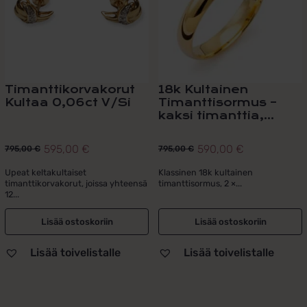
Timanttikorvakorut
18k Kultainen
Kultaa 0,06ct V/Si
Timanttisormus –
kaksi timanttia,...
595,00
€
590,00
€
795,00
€
795,00
€
Alkuperäinen
Nykyinen
Alkuperäinen
Nykyinen
hinta
hinta
hinta
hinta
Upeat keltakultaiset
Klassinen 18k kultainen
timanttikorvakorut, joissa yhteensä
timanttisormus, 2 ×...
oli:
on:
oli:
on:
12...
795,00 €.
595,00 €.
795,00 €.
590,00 €.
Lisää ostoskoriin
Lisää ostoskoriin
Lisää toivelistalle
Lisää toivelistalle