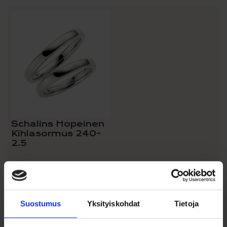
Schalins Hopeinen
Kihlasormus 240-
2.5
104,00
€
Klassisen kaunis hopeasta
valmistettu 2,5mm kihlasormus.
Suostumus
Yksityiskohdat
Tietoja
Lisää ostoskoriin