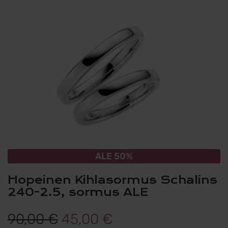
ALE 50%
Hopeinen Kihlasormus Schalins
240-2.5, sormus ALE
Alkuperäinen
Nykyinen
90,00
€
45,00
€