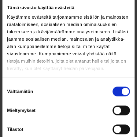
Tämä sivusto käyttää evästeitä
Lisää toivelistalle
Käytämme evästeitä tarjoamamme sisällön ja mainosten
räätälöimiseen, sosiaalisen median ominaisuuksien
Tuotetiedot
tukemiseen ja kävijämäärämme analysoimiseen. Lisäksi
jaamme sosiaalisen median, mainosalan ja analytiikka-
Hopeinen Kihlasormus Schalins 240-2,5 mm
alan kumppaneillemme tietoja siitä, miten käytät
sivustoamme. Kumppanimme voivat yhdistää näitä
Klassisen kaunis hopeasta valmistettu kihlasormus.
tietoja muihin tietoihin, joita olet antanut heille tai joita on
Sormuksessa on pyöristetty sisäpinta, joten se tuntuu
miellyttävältä sormessa.
kerätty, kun olet käyttänyt heidän palvelujaan.
Leveys: 2,5mm
Suostumuksen
Välttämätön
Korkeus: 1,9 mm
valinta
Materiaali: 935 hopea
Mieltymykset
Paino noin 3,1g
Sormuksen saatavuus
Tilastot