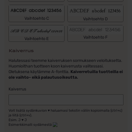
Vaihtoehto C
Vaihtoehto D
Vaihtoehto F
Vaihtoehto E
Kaiverrus
Halutessasi teemme kaiverruksen sormukseen veloituksetta.
Huomioithan tuotteen koon kaiverrusta valitessasi.
Oletuksena käytämme A-fonttia.
Kaiverretuilla tuotteilla ei
ole vaihto- eikä palautusoikeutta.
Kaiverrus
Voit lisätä sydänkuvion ♥ haluamasi tekstin väliin kopioimalla (ctrl+c)
ja liitä (ctrl+v).
Esim. J ♥ J
Esimerkkimalli sydämestä