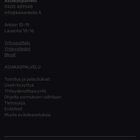
Asiakaspalvelu
0400 489348
info@kaisankello.fi
Arkisin 10-19
Lauantai 10-16
Yritysesittely
Yhteystiedot
Blogit
ASIAKASPALVELU
Toimitus ja palautukset
Usein kysyttyä
Yhteydenottopyyntö
Ohjeita sormuksen valintaan
Tietosuoja
Evästeet
Muuta evästeasetuksia