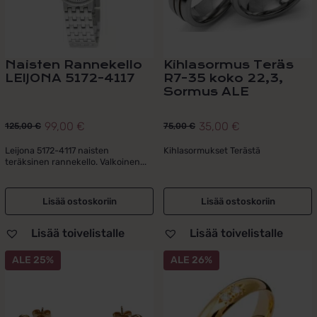
Naisten Rannekello
Kihlasormus Teräs
LEIJONA 5172-4117
R7-35 koko 22,3,
Sormus ALE
99,00
€
35,00
€
125,00
€
75,00
€
Alkuperäinen
Nykyinen
Alkuperäinen
Nykyinen
hinta
hinta
hinta
hinta
Leijona 5172-4117 naisten
Kihlasormukset Terästä
teräksinen rannekello. Valkoinen...
oli:
on:
oli:
on:
125,00 €.
99,00 €.
75,00 €.
35,00 €.
Lisää ostoskoriin
Lisää ostoskoriin
Lisää toivelistalle
Lisää toivelistalle
ALE 25%
ALE 26%