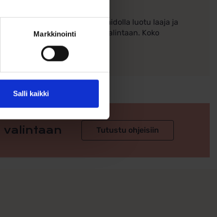
tkillä perinteilllä ja ammattitaidolla luotu laaja ja
raa kihla- ja vihkisormuksen valintaan. Koko
Markkinointi
Salli kaikki
 valintaan
Tutustu ohjeisiin