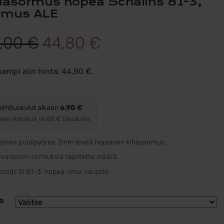
rmus ALE
Alkuperäinen
Nykyinen
,00
€
44,80
€
hinta
hinta
sempi alin hinta:
44,80
€
.
oli:
on:
80,00 €.
44,80 €.
oimituskulut alkaen
6,90 €
nen toimitus yli 80 € tilauksiin.
teinen puolipyöreä 3mm leveä hopeinen kihlasormus.
varaston sormuksia rajoitettu määrä.
koodi:
Si 81-3-hopea-oma varasto
o