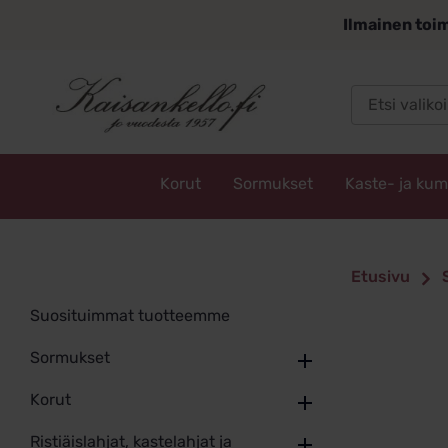
Siirry
Ilmainen toim
sisältöön
Korut
Sormukset
Kaste- ja ku
Kaisankello.fi
Etusivu
Suosituimmat tuotteemme
Sormukset
Korut
Ristiäislahjat, kastelahjat ja