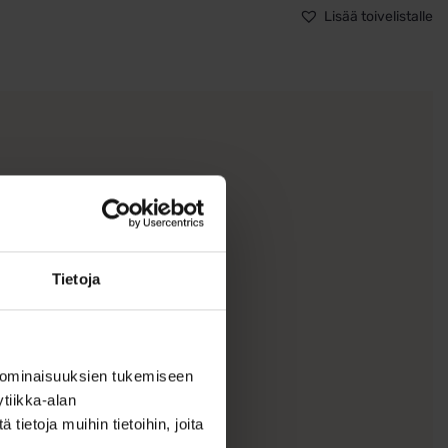
3,
Lisää toivelistalle
sormus
ALE
määrä
Tietoja
 ominaisuuksien tukemiseen
tiikka-alan
ietoja muihin tietoihin, joita
soikeus 14vrk.