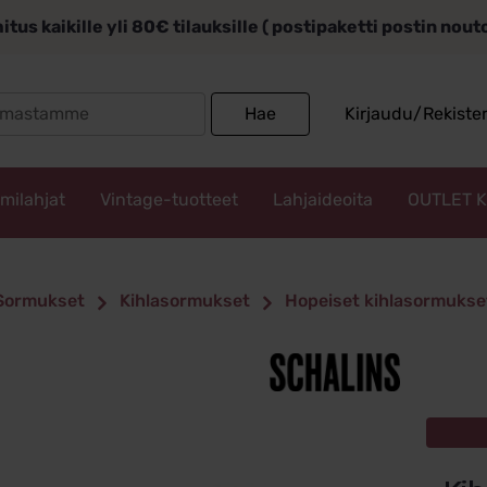
itus kaikille yli 80€ tilauksille ( postipaketti postin nou
Search
Hae
Kirjaudu/Rekiste
for:
mmilahjat
Vintage-tuotteet
Lahjaideoita
OUTLET 
Sormukset
Kihlasormukset
Hopeiset kihlasormukse