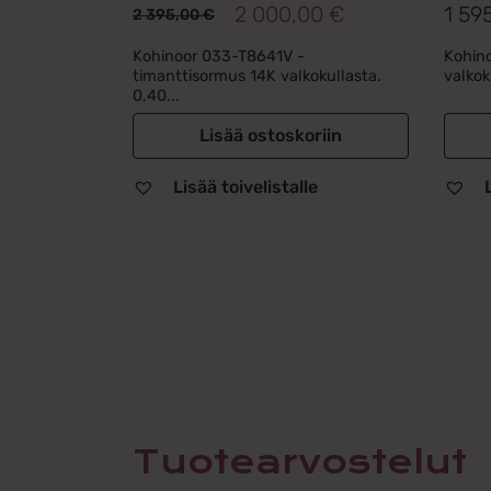
2 000,00
€
1 59
2 395,00
€
Alkuperäinen
Nykyinen
hinta
hinta
Kohinoor 033-T8641V -
Kohino
timanttisormus 14K valkokullasta.
valkoku
oli:
on:
0,40...
2
2
Lisää ostoskoriin
395,00 €.
000,00 €.
Lisää toivelistalle
Tuotearvostelut