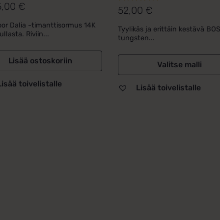
5,00
€
52,00
€
Arvostelu
tuotteesta:
or Dalia -timanttisormus 14K
Tyylikäs ja erittäin kestävä BO
5.00
/ 5
llasta. Riviin...
tungsten...
Lisää ostoskoriin
Valitse malli
Lisää toivelistalle
Lisää toivelistalle