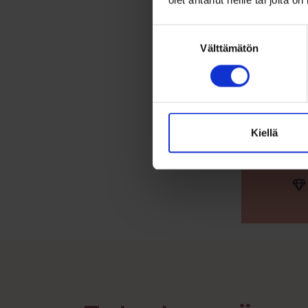
olet antanut heille tai joita o
Sch
Suostumuksen
laad
Välttämätön
valinta
Scha
Kiellä