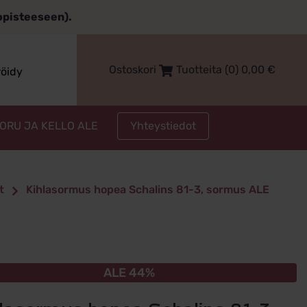
topisteeseen).
Ostoskori
Tuotteita (0)
0,00
€
röidy
Yhteystiedot
KORU JA KELLO ALE
t
Kihlasormus hopea Schalins 81-3, sormus ALE
ALE 44%