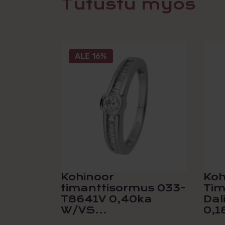
Tutustu myös
ALE 16%
Kohinoor
Koh
timanttisormus 033-
Tim
T8641V 0,40ka
Dal
W/VS...
0,1