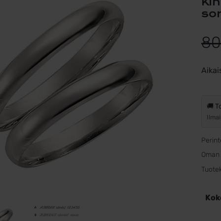
Kihlasormus hopea Schalins 81-3,
so
80
Aikai
🚚 T
Ilmai
Perin
Oman 
Tuote
Kok