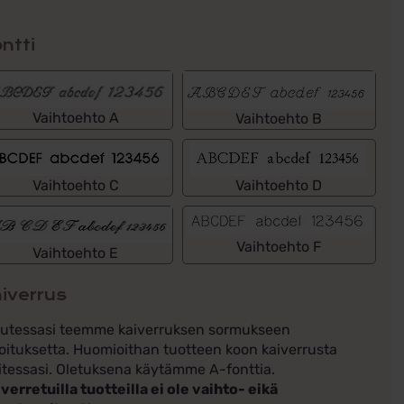
ntti
Vaihtoehto A
Vaihtoehto B
Vaihtoehto C
Vaihtoehto D
Vaihtoehto F
Vaihtoehto E
iverrus
lutessasi teemme kaiverruksen sormukseen
oituksetta. Huomioithan tuotteen koon kaiverrusta
itessasi. Oletuksena käytämme A-fonttia.
verretuilla tuotteilla ei ole vaihto- eikä