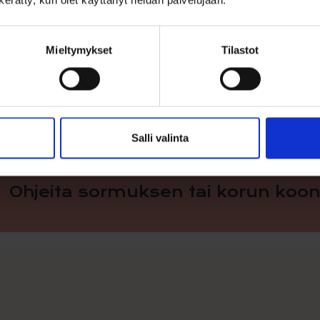
n kerätty, kun olet käyttänyt heidän palvelujaan.
alins of Sweden
on ruotsalainen sormusvalmistaja , jolla on pi
ukas sormusmallisto. Mallistosta löytyy runsaasti valinnanva
Mieltymykset
Tilastot
linsin mallisto on saatavilla kauttamme.
Salli valinta
Ohjeita sormuksen tai korun koon