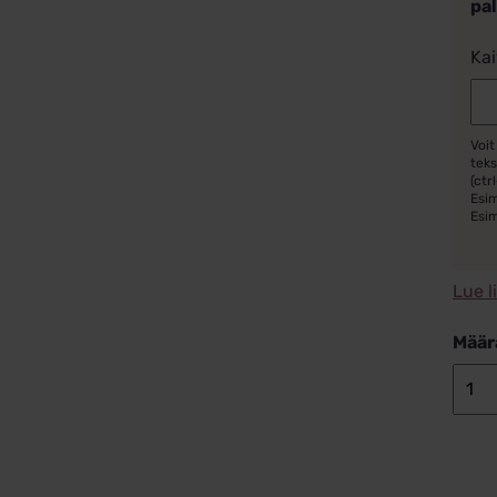
pa
Kai
Voit
teks
(ctrl
Esim
Esi
Lue l
Määr