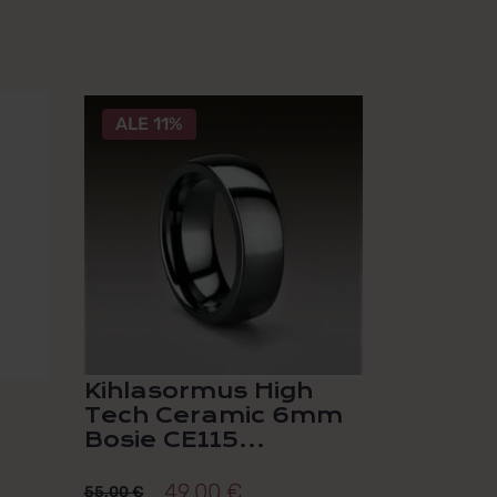
Tällä
ALE 11%
tuotteella
on
useampi
muunnelma.
Voit
tehdä
valinnat
tuotteen
sivulla.
Kihlasormus High
Tech Ceramic 6mm
Bosie CE115...
49,00
€
55,00
€