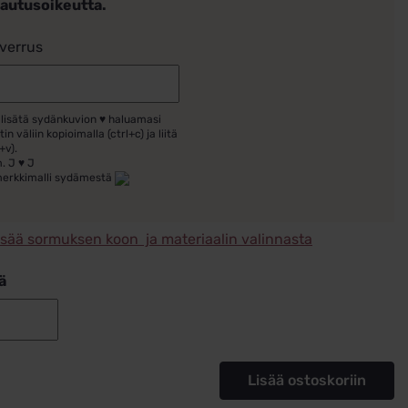
lautusoikeutta.
verrus
 lisätä sydänkuvion ♥ haluamasi
tin väliin kopioimalla (ctrl+c) ja liitä
+v).
. J ♥ J
merkkimalli sydämestä
isää sormuksen koon ja materiaalin valinnasta
ä
Kihlasormus
hopea
Schalins
Lisää ostoskoriin
81-