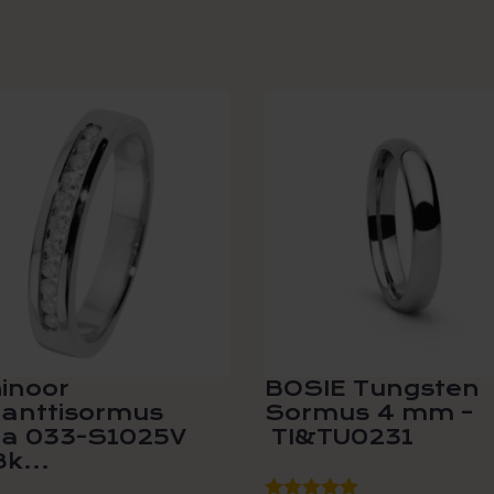
Tällä
tuotteella
on
useampi
muunnelma.
Voit
tehdä
valinnat
tuotteen
sivulla.
inoor
BOSIE Tungsten
anttisormus
Sormus 4 mm –
ia 033-S1025V
TI&TU0231
8k...