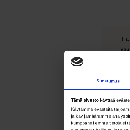
Tu
Kih
Peri
Sorm
Suostumus
Lev
Kor
Tämä sivusto käyttää eväste
Sor
Käytämme evästeitä tarjoama
Oman
ja kävijämäärämme analysoim
kumppaneillemme tietoja siitä
Oman