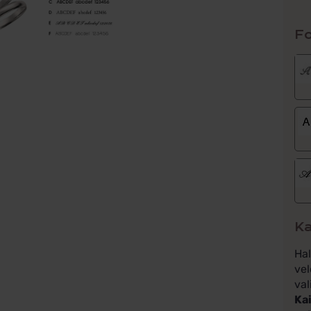
Fo
Ka
Ha
vel
val
Kai