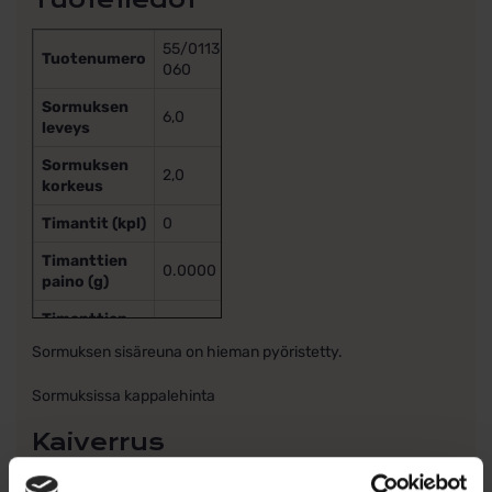
55/01130-
Tuotenumero
060
Sormuksen
6,0
leveys
Sormuksen
2,0
korkeus
Timantit (kpl)
0
Timanttien
0.0000
paino (g)
Timanttien
–
laatu
Sormuksen sisäreuna on hieman pyöristetty.
Sormuksissa kappalehinta
Kaiverrus
Tee sormuksestasi ainutlaatuinen ja henkilökohtainen