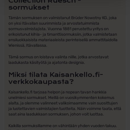
Collection Ruesch -
sormukset
Tämän sormuksen on valmistanut Brüder Nowotny KG, joka
on yksi Itävallan suurimmista ja arvostetuimmista
sormusvalmistajista. Vuonna 1881 perustettu yritys on
erikoistunut kihla- ja timanttisormuksiin, jotka valmistetaan
ensiluokkaisista materiaaleista perinteisellä ammattitaidolla
Wienissä, Itävallassa.
Tämä sormus on loistava valinta niille, jotka arvostavat
laadukasta käsityötä ja ajatonta designia.
Miksi tilata Kaisankello.fi-
verkkokaupasta?
Kaisankello.fi tarjoaa helpon ja nopean tavan hankkia
unelmiesi sormukset. Meillä on vuosikymmenten kokemus
alalta, ja olemme valinneet valikoimaamme vain suosittujen
ja luotettavien valmistajien tuotteita. Näin voimme taata, että
saat aina laadukkaan sormuksen, johon voit luottaa.
Kaikilla sormuksillamme on vähintään yhden vuoden takuu.