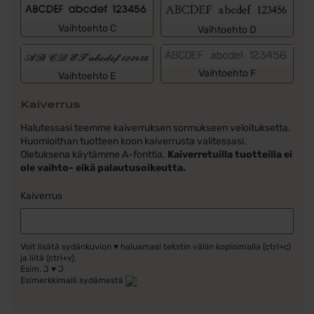
Vaihtoehto C
Vaihtoehto D
Vaihtoehto F
Vaihtoehto E
Kaiverrus
Halutessasi teemme kaiverruksen sormukseen veloituksetta.
Huomioithan tuotteen koon kaiverrusta valitessasi.
Oletuksena käytämme A-fonttia.
Kaiverretuilla tuotteilla ei
ole vaihto- eikä palautusoikeutta.
Kaiverrus
Voit lisätä sydänkuvion ♥ haluamasi tekstin väliin kopioimalla (ctrl+c)
ja liitä (ctrl+v).
Esim. J ♥ J
Esimerkkimalli sydämestä