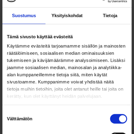
kaiverruksella! Halutessasi kaiverramme sormukseen
valitsemasi tekstin täysin veloituksetta. Tämä pieni
yksityiskohta tekee sormuksestasi erityisen ja ikimuistoisen.
Suostumus
Yksityiskohdat
Tietoja
Sormuksen saatavuus ja
toimitusaika
Tämä sivusto käyttää evästeitä
Tämä sormus valmistetaan tilauksesta juuri sinua varten.
Käytämme evästeitä tarjoamamme sisällön ja mainosten
Toimitusaika on noin 10-15 arkipäivää.
räätälöimiseen, sosiaalisen median ominaisuuksien
tukemiseen ja kävijämäärämme analysoimiseen. Lisäksi
Huomioitavaa koon
jaamme sosiaalisen median, mainosalan ja analytiikka-
valinnassa
alan kumppaneillemme tietoja siitä, miten käytät
sivustoamme. Kumppanimme voivat yhdistää näitä
Sormuksen sisäpinta on hieman pyöristetty, mikä tekee siitä
erittäin miellyttävän käyttää päivittäin. Pyöristetty sisäpinta
tietoja muihin tietoihin, joita olet antanut heille tai joita on
takaa, että sormus liukuu helposti sormeen ja tuntuu
kerätty, kun olet käyttänyt heidän palvelujaan.
mukavalta kaikissa tilanteissa. Tämän vuoksi sormuksen
kokoa valitessa kannattaa olla erityisen tarkkana. Pyöristetty
sormus saattaa tuntua sormessa hieman suuremmalta kuin
Suostumuksen
tasapintainen sormus, joten huolellinen koon valinta on
Välttämätön
valinta
tärkeää täydellisen istuvuuden varmistamiseksi.