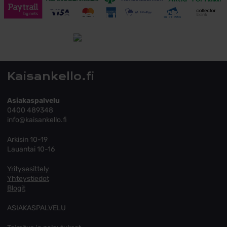
Toimitusehdot
Tutustu toimitusehtoihin
Kaisankello.fi
Asiakaspalvelu
0400 489348
info@kaisankello.fi
Arkisin 10-19
Lauantai 10-16
Yritysesittely
Yhteystiedot
Blogit
ASIAKASPALVELU