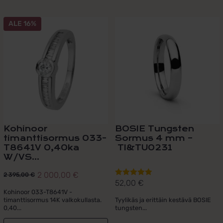
Tällä
ALE 16%
tuotteella
on
useampi
muunnelma.
Voit
tehdä
valinnat
tuotteen
sivulla.
Kohinoor
BOSIE Tungsten
timanttisormus 033-
Sormus 4 mm –
T8641V 0,40ka
TI&TU0231
W/VS...
2 000,00
€
2 395,00
€
Alkuperäinen
Nykyinen
52,00
€
Arvostelu
hinta
hinta
Kohinoor 033-T8641V -
tuotteesta:
timanttisormus 14K valkokullasta.
Tyylikäs ja erittäin kestävä BOSIE
oli:
on:
5.00
/ 5
0,40...
tungsten...
2
2