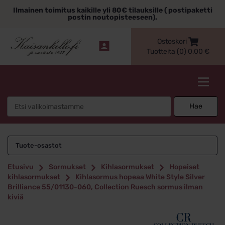
Siirry
Ilmainen toimitus kaikille yli 80€ tilauksille ( postipaketti
sisältöön
postin noutopisteeseen).
Ostoskori
Tuotteita (0)
0,00
€
Kaisankello.fi
Search
Hae
for:
Tuote-osastot
Etusivu
Sormukset
Kihlasormukset
Hopeiset
kihlasormukset
Kihlasormus hopeaa White Style Silver
Brilliance 55/01130-060, Collection Ruesch sormus ilman
kiviä