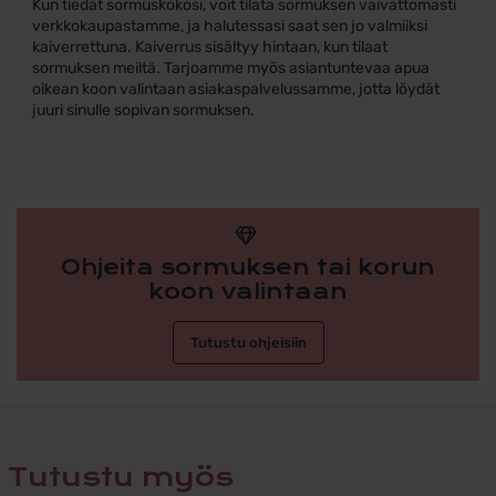
Kun tiedät sormuskokosi, voit tilata sormuksen vaivattomasti
verkkokaupastamme, ja halutessasi saat sen jo valmiiksi
kaiverrettuna. Kaiverrus sisältyy hintaan, kun tilaat
sormuksen meiltä. Tarjoamme myös asiantuntevaa apua
oikean koon valintaan asiakaspalvelussamme, jotta löydät
juuri sinulle sopivan sormuksen.
Ohjeita sormuksen tai korun
koon valintaan
Tutustu ohjeisiin
Tutustu myös