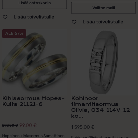
395,00 €.
000,00 €.
Lisää ostoskoriin
Valitse malli
Lisää toivelistalle
Lisää toivelistalle
Tällä
ALE 67%
tuotteella
on
useampi
muunnelma.
Voit
tehdä
valinnat
tuotteen
sivulla.
Kihlasormus Hopea-
Kohinoor
Kulta 21121-6
timanttisormus
Olivia, 034-114V-12
ko...
99,00
€
299,00
€
1 595,00
€
Alkuperäinen
Nykyinen
hinta
hinta
Hopeinen kihlasormus Samettinen
Kohinoor Olivia -timanttisormus