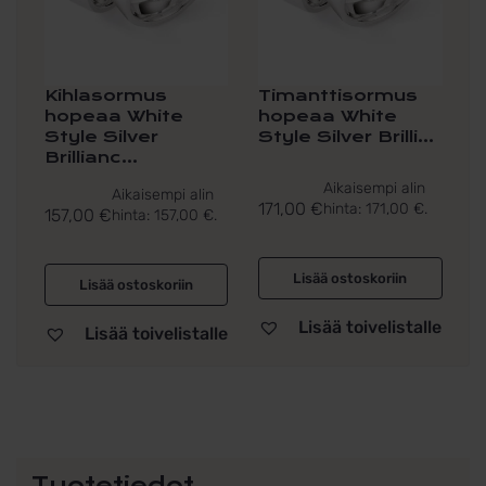
Kihlasormus
Timanttisormus
hopeaa White
hopeaa White
Style Silver
Style Silver Brilli...
Brillianc...
Aikaisempi alin
Aikaisempi alin
171,00
€
hinta:
171,00
€
.
157,00
€
hinta:
157,00
€
.
Lisää ostoskoriin
Lisää ostoskoriin
Lisää toivelistalle
Lisää toivelistalle
Tuotetiedot