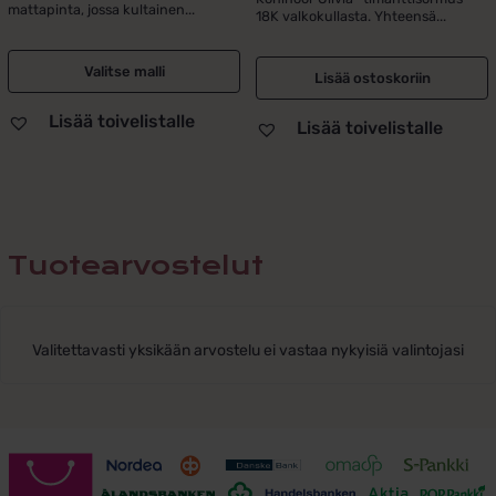
mattapinta, jossa kultainen...
18K valkokullasta. Yhteensä...
oli:
on:
299,00 €.
99,00 €.
Valitse malli
Lisää ostoskoriin
Lisää toivelistalle
Lisää toivelistalle
Tuotearvostelut
Valitettavasti yksikään arvostelu ei vastaa nykyisiä valintojasi