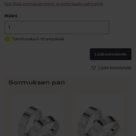
Lue lisää sormuksen koon ja materiaalin valinnasta
Määrä
Kihlasormus
hopeaa
Toimitusaika 5-15 arkipäivää
White
Style
Silver
Lisää ostoskoriin
Brilliance
55/01130-
Lisää toivelistalle
060,
Collection
Sormuksen pari
Ruesch
sormus
ilman
kiviä
määrä