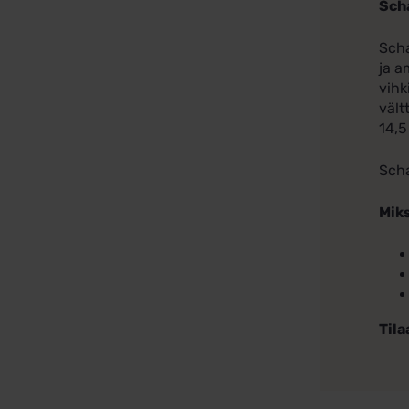
Sch
Scha
ja a
vihk
vält
14,5
Scha
Miks
Tila