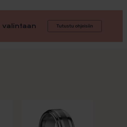
 valintaan
Tutustu ohjeisiin