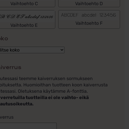
Vaihtoehto C
Vaihtoehto D
Vaihtoehto F
Vaihtoehto E
oko
iverrus
lutessasi teemme kaiverruksen sormukseen
oituksetta. Huomioithan tuotteen koon kaiverrusta
itessasi. Oletuksena käytämme A-fonttia.
verretuilla tuotteilla ei ole vaihto- eikä
lautusoikeutta.
verrus