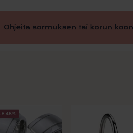
Ohjeita sormuksen tai korun koon
Tällä
LE 48%
ella
tuotteella
on
mpi
useampi