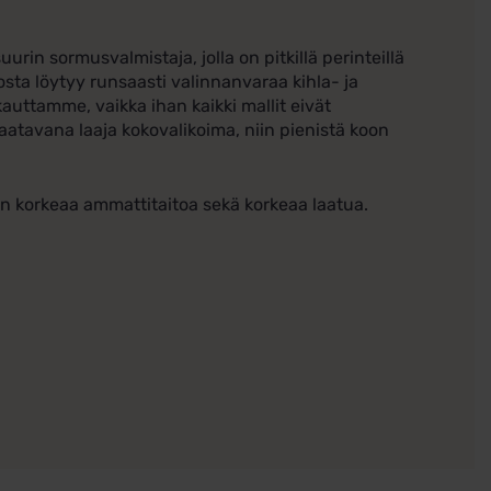
in sormusvalmistaja, jolla on pitkillä perinteillä
osta löytyy runsaasti valinnanvaraa kihla- ja
auttamme, vaikka ihan kaikki mallit eivät
tavana laaja kokovalikoima, niin pienistä koon
en korkeaa ammattitaitoa sekä korkeaa laatua.