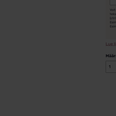
Voit
teks
(ctrl
Esim
Esi
Lue l
Määr