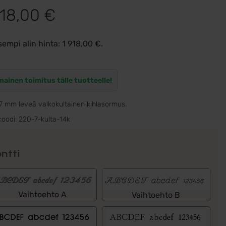
918,00
€
sempi alin hinta:
1 918,00
€
.
mainen toimitus tälle tuotteelle!
7 mm leveä valkokultainen kihlasormus.
koodi:
220-7-kulta-14k
ntti
Vaihtoehto A
Vaihtoehto B