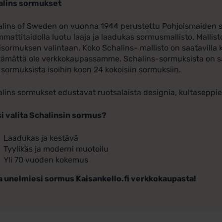
alins sormukset
lins of Sweden on vuonna 1944 perustettu Pohjoismaiden suur
mmattitaidolla luotu laaja ja laadukas sormusmallisto. Mallist
isormuksen valintaan. Koko Schalins- mallisto on saatavilla k
tämättä ole verkkokaupassamme. Schalins-sormuksista on saa
 sormuksista isoihin koon 24 kokoisiin sormuksiin.
lins sormukset edustavat ruotsalaista designia, kultaseppi
i valita Schalinsin sormus?
Laadukas ja kestävä
Tyylikäs ja moderni muotoilu
Yli 70 vuoden kokemus
a unelmiesi sormus Kaisankello.fi verkkokaupasta!