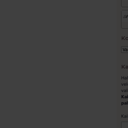
K
Ka
Ha
vel
val
Kai
pa
Kai