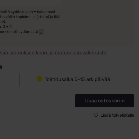
 lisätä sydänkuvion ♥ haluamasi
tin väliin kopioimalla (ctrl+c) ja liitä
+v).
. J ♥ J
merkkimalli sydämestä
isää sormuksen koon ja materiaalin valinnasta
ä
Toimitusaika 5-15 arkipäivää
Kihlasormus
kulta
14k
Lisää ostoskoriin
Schalins
220-
Lisää toivelistalle
7
määrä