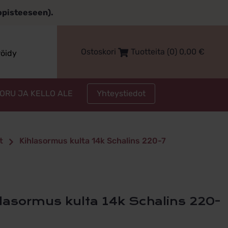
topisteeseen).
Ostoskori
Tuotteita (0)
0,00
€
röidy
Yhteystiedot
KORU JA KELLO ALE
t
Kihlasormus kulta 14k Schalins 220-7