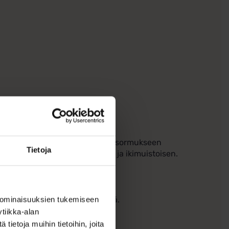
sella! Halutessasi kaiverramme sormukseen
Tietoja
 tekee sormuksestasi erityisen ja ikimuistoisen.
ka
usaika on noin 10-15 arkipäivää.
 ominaisuuksien tukemiseen
tiikka-alan
ietoja muihin tietoihin, joita