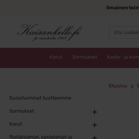
Siirry
Ilmainen toim
sisältöön
Korut
Sormukset
Kaste- ja ku
Kaisankello.fi
Etusivu
Suosituimmat tuotteemme
Sormukset
Korut
Ristiäislahjat, kastelahjat ja