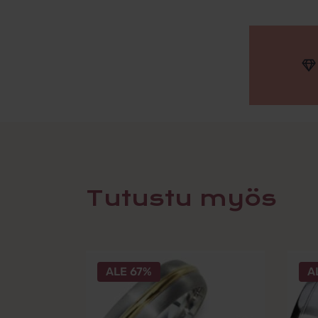
Tutustu myös
Tällä
Tällä
ALE 67%
A
tuotteella
tuotte
on
on
useampi
usea