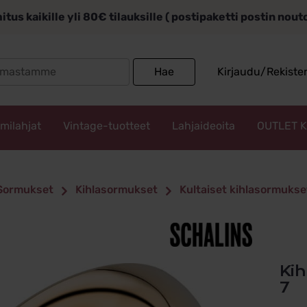
itus kaikille yli 80€ tilauksille ( postipaketti postin nou
Search
Hae
Kirjaudu/Rekiste
for:
mmilahjat
Vintage-tuotteet
Lahjaideoita
OUTLET 
Sormukset
Kihlasormukset
Kultaiset kihlasormukse
Kihlasormus kulta 14k Schalins 220-
7