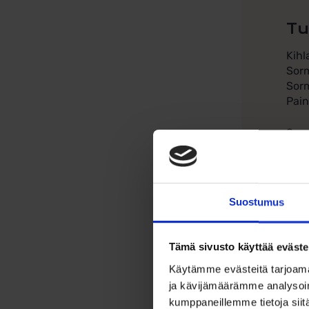
Tu
Kihl
Sor
Sor
Pain
Sorm
Ka
Tee 
Suostumus
vali
So
Tämä sivusto käyttää eväste
Täm
Käytämme evästeitä tarjoama
ja kävijämäärämme analysoim
Hu
kumppaneillemme tietoja siitä