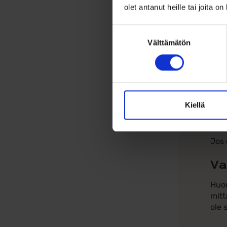
olet antanut heille tai joita o
Sorm
sisä
Suostumuksen
sorm
Välttämätön
valinta
suur
varm
Huom
aamu
Kiellä
koko
tunt
Jos 
Va
Huom
mitt
ole 