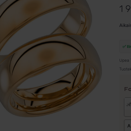
1 
Aikai
✅ Il
Upea 
Tuote
Fo