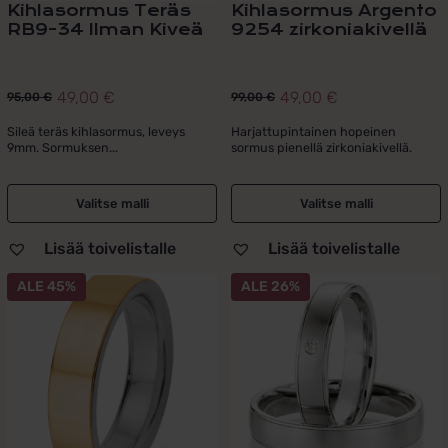
Kihlasormus Teräs
Kihlasormus Argento
RB9-34 Ilman Kiveä
9254 zirkoniakivellä
49,00
€
49,00
€
95,00
€
99,00
€
Alkuperäinen
Nykyinen
Alkuperäinen
Nykyinen
hinta
hinta
hinta
hinta
Sileä teräs kihlasormus, leveys
Harjattupintainen hopeinen
9mm. Sormuksen...
sormus pienellä zirkoniakivellä.
oli:
on:
oli:
on:
95,00 €.
49,00 €.
99,00 €.
49,00 €.
Valitse malli
Valitse malli
Lisää toivelistalle
Lisää toivelistalle
Tällä
ALE 45%
ALE 26%
tuotteella
on
useampi
muunnelma.
Voit
tehdä
valinnat
tuotteen