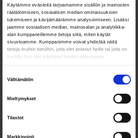
Käytämme evästeitä tarjoamamme sisällön ja mainosten
koko, joka on näiden eri mittojen välissä. Sormuksen leveys
vaikuttaa myös sen istuvuuteen; leveämpi sormus tuntuu
räätälöimiseen, sosiaalisen median ominaisuuksien
yleensä tiukemmalta, kun taas kapeampi voi tuntua
tukemiseen ja kävijämäärämme analysoimiseen. Lisäksi
väljemmältä.
jaamme sosiaalisen median, mainosalan ja analytiikka-
alan kumppaneillemme tietoja siitä, miten käytät
Jos olet epävarma koon valinnasta, älä epäröi ottaa yhteyttä
asiakaspalveluumme!
sivustoamme. Kumppanimme voivat yhdistää näitä
tietoja muihin tietoihin, joita olet antanut heille tai joita on
Vaihto- ja palautusoikeus
kerätty, kun olet käyttänyt heidän palvelujaan.
Huomioithan, että sormuksen koon mittaaminen on erityisen
tärkeää, sillä tämä sormus valmistetaan mittatilaustyönä eikä
Suostumuksen
se sisällä kuluttajansuojalain mukaista vaihto- tai
Välttämätön
valinta
palautusoikeutta. Mikäli tilaamasi koko ei ole sopiva,
maksullinen koonmuutos on tähän sormukseen
mahdollinen.
Lue lisää
Mieltymykset
Schalins sormukset
Tilastot
Schalins of Sweden on vuonna 1944 perustettu
Pohjoismaiden suurin sormusvalmistaja, jolla on pitkillä
perinteillä ja ammattitaidolla luotu laaja ja laadukas
sormusmallisto. Mallistosta löytyy runsaasti valinnanvaraa
Markkinointi