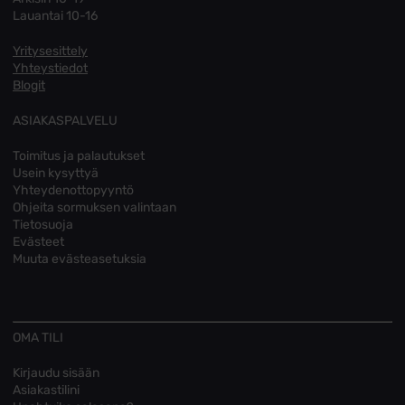
Lauantai 10-16
Yritysesittely
Yhteystiedot
Blogit
ASIAKASPALVELU
Toimitus ja palautukset
Usein kysyttyä
Yhteydenottopyyntö
Ohjeita sormuksen valintaan
Tietosuoja
Evästeet
Muuta evästeasetuksia
OMA TILI
Kirjaudu sisään
Asiakastilini