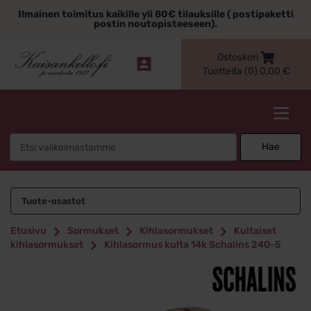
Siirry
Ilmainen toimitus kaikille yli 80€ tilauksille ( postipaketti
sisältöön
postin noutopisteeseen).
Ostoskori
Tuotteita (0)
0,00
€
Kaisankello.fi
Search
Hae
for:
Tuote-osastot
Etusivu
Sormukset
Kihlasormukset
Kultaiset
kihlasormukset
Kihlasormus kulta 14k Schalins 240-5