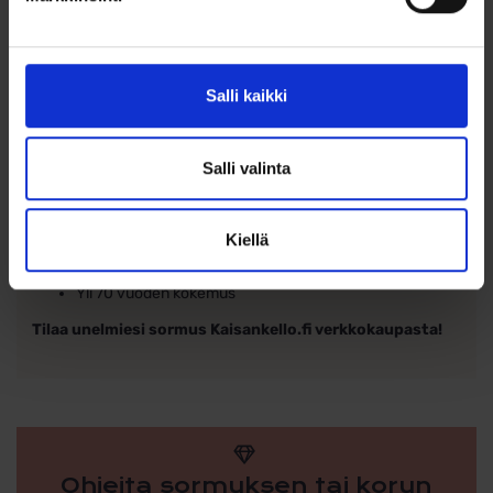
kihla- ja vihkisormuksen valintaan. Koko Schalins- mallisto
on saatavilla kauttamme, vaikka ihan kaikki mallit eivät
välttämättä ole verkkokaupassamme. Schalins-sormuksista
on saatavana laaja kokovalikoima, niin pienistä koon 14,5
Salli kaikki
sormuksista isoihin koon 24 kokoisiin sormuksiin.
Schalins sormukset edustavat ruotsalaista designia,
kultaseppien korkeaa ammattitaitoa sekä korkeaa laatua.
Salli valinta
Miksi valita Schalinsin sormus?
Kiellä
Laadukas ja kestävä
Tyylikäs ja moderni muotoilu
Yli 70 vuoden kokemus
Tilaa unelmiesi sormus Kaisankello.fi verkkokaupasta!
Ohjeita sormuksen tai korun