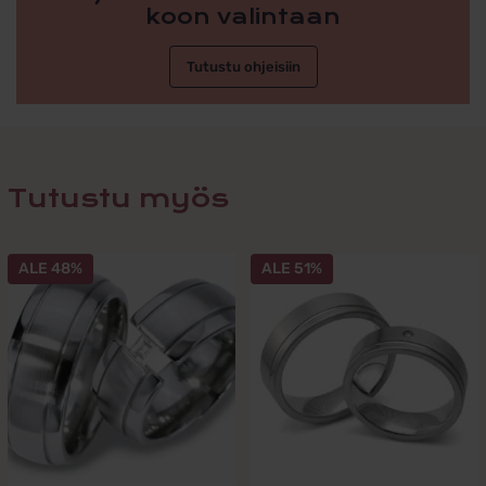
koon valintaan
Tutustu ohjeisiin
Tutustu myös
Tällä
Tällä
ALE 48%
ALE 51%
tuotteella
tuotteella
on
on
useampi
useampi
muunnelma.
muunnelma.
Voit
Voit
tehdä
tehdä
valinnat
valinnat
tuotteen
tuotteen
sivulla.
sivulla.