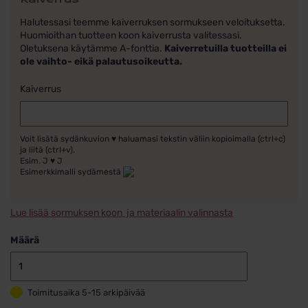
Halutessasi teemme kaiverruksen sormukseen veloituksetta.
Huomioithan tuotteen koon kaiverrusta valitessasi.
Oletuksena käytämme A-fonttia.
Kaiverretuilla tuotteilla ei
ole vaihto- eikä palautusoikeutta.
Kaiverrus
Voit lisätä sydänkuvion ♥ haluamasi tekstin väliin kopioimalla (ctrl+c)
ja liitä (ctrl+v).
Esim. J ♥ J
Esimerkkimalli sydämestä
Lue lisää sormuksen koon ja materiaalin valinnasta
Määrä
Kihlasormus
kulta
Toimitusaika 5-15 arkipäivää
14k