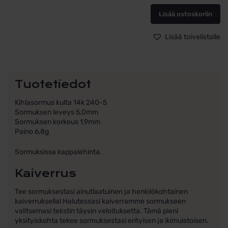
Schalins
240-
Lisää ostoskoriin
5
määrä
Lisää toivelistalle
Tuotetiedot
Kihlasormus kulta 14k 240-5
Sormuksen leveys 5,0mm
Sormuksen korkeus 1,9mm
Paino 6,8g
Sormuksissa kappalehinta.
Kaiverrus
Tee sormuksestasi ainutlaatuinen ja henkilökohtainen
kaiverruksella! Halutessasi kaiverramme sormukseen
valitsemasi tekstin täysin veloituksetta. Tämä pieni
yksityiskohta tekee sormuksestasi erityisen ja ikimuistoisen.