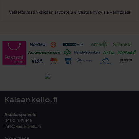
Valitettavasti yksikään arvostelu ei vastaa nykyisiä valintojasi
Toimitusehdot
Tutustu toimitusehtoihin
Kaisankello.fi
Asiakaspalvelu
0400 489348
info@kaisankello.fi
Arkisin 10-19