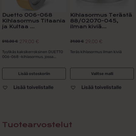
sivulla.
Duetto 006-068
Kihlasormus Terästä
Kihlasormus Titaania
88/02070-045,
ja Kultaa ...
ilman kiviä...
279,00
€
29,00
€
510,00
€
39,00
€
Alkuperäinen
Nykyinen
Alkuperäinen
Nykyinen
hinta
hinta
hinta
hinta
Tyylikäs kaksikerroksinen DUETTO
Teräs kihlasormus ilman kiviä
006-068 -kihlasormus, jossa...
oli:
on:
oli:
on:
510,00 €.
279,00 €.
39,00 €.
29,00 €.
Lisää ostoskoriin
Valitse malli
Lisää toivelistalle
Lisää toivelistalle
Tuotearvostelut