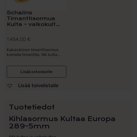
Schalins
Timanttisormus
Kulta – valkokult...
1 454,00
€
Kaksivärinen timanttisormus
kolmella timantilla, 14k kulta...
Lisää ostoskoriin
Lisää toivelistalle
Tuotetiedot
Kihlasormus Kultaa Europa
289-5mm