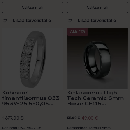
Valitse malli
Valitse malli
Lisää toivelistalle
Lisää toivelistalle
Tällä
ALE 11%
tuotteella
on
useampi
muunnelma.
Voit
tehdä
valinnat
tuotteen
sivulla.
Kohinoor
Kihlasormus High
timanttisormus 033-
Tech Ceramic 6mm
953V-25 5×0,05...
Bosie CE115...
1 679,00
€
49,00
€
55,00
€
Alkuperäinen
Nykyinen
hinta
hinta
Kohinoor 033-953V-25 -
Keraaminen sormus 6mm.