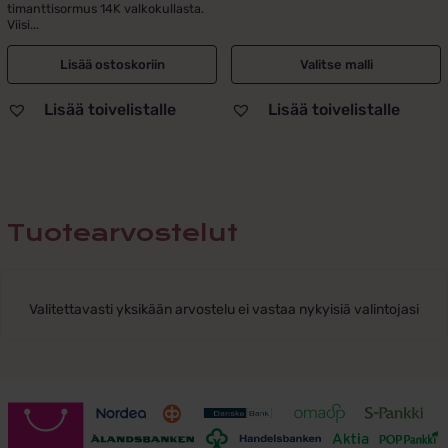
timanttisormus 14K valkokullasta.
oli:
on:
Viisi...
55,00 €.
49,00 €.
Lisää ostoskoriin
Valitse malli
Lisää toivelistalle
Lisää toivelistalle
Tuotearvostelut
Valitettavasti yksikään arvostelu ei vastaa nykyisiä valintojasi