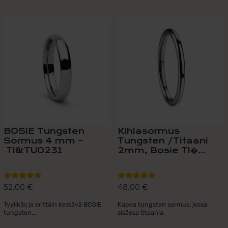
Tällä
Tällä
tuotteella
tuotteella
on
on
useampi
useampi
muunnelma.
muunnelma.
Voit
Voit
tehdä
tehdä
valinnat
valinnat
tuotteen
tuotteen
sivulla.
sivulla.
BOSIE Tungsten
Kihlasormus
Sormus 4 mm –
Tungsten /Titaani
TI&TU0231
2mm, Bosie TI�...
52,00
€
48,00
€
Arvostelu
Arvostelu
tuotteesta:
tuotteesta:
Tyylikäs ja erittäin kestävä BOSIE
Kapea tungsten sormus, jossa
5.00
/ 5
5.00
/ 5
tungsten...
sisäosa titaania.