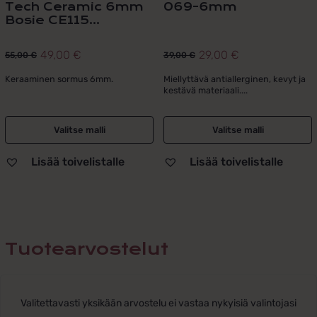
Tech Ceramic 6mm
069-6mm
Bosie CE115...
49,00
€
29,00
€
55,00
€
39,00
€
Alkuperäinen
Nykyinen
Alkuperäinen
Nykyinen
hinta
hinta
hinta
hinta
Keraaminen sormus 6mm.
Miellyttävä antiallerginen, kevyt ja
kestävä materiaali....
oli:
on:
oli:
on:
55,00 €.
49,00 €.
39,00 €.
29,00 €.
Valitse malli
Valitse malli
Lisää toivelistalle
Lisää toivelistalle
Tuotearvostelut
Valitettavasti yksikään arvostelu ei vastaa nykyisiä valintojasi