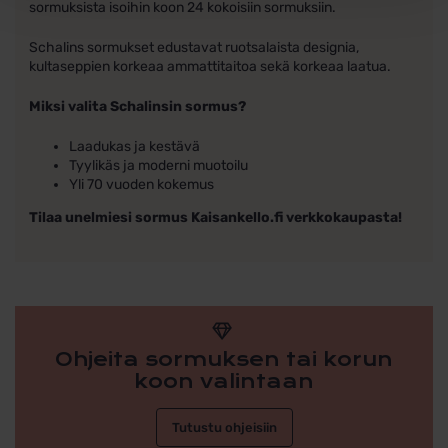
sormuksista isoihin koon 24 kokoisiin sormuksiin.
Schalins sormukset edustavat ruotsalaista designia,
kultaseppien korkeaa ammattitaitoa sekä korkeaa laatua.
Miksi valita Schalinsin sormus?
Laadukas ja kestävä
Tyylikäs ja moderni muotoilu
Yli 70 vuoden kokemus
Tilaa unelmiesi sormus Kaisankello.fi verkkokaupasta!
Ohjeita sormuksen tai korun
koon valintaan
Tutustu ohjeisiin