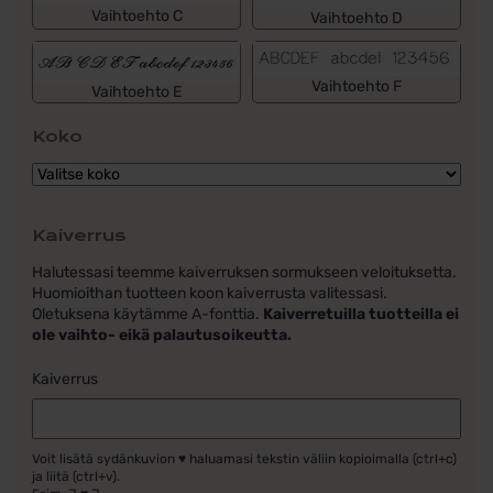
Vaihtoehto C
Vaihtoehto D
Vaihtoehto F
Vaihtoehto E
Koko
Kaiverrus
Halutessasi teemme kaiverruksen sormukseen veloituksetta.
Huomioithan tuotteen koon kaiverrusta valitessasi.
Oletuksena käytämme A-fonttia.
Kaiverretuilla tuotteilla ei
ole vaihto- eikä palautusoikeutta.
Kaiverrus
Voit lisätä sydänkuvion ♥ haluamasi tekstin väliin kopioimalla (ctrl+c)
ja liitä (ctrl+v).