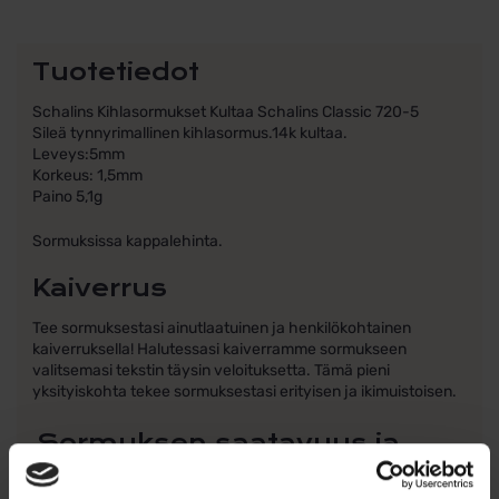
Tuotetiedot
Schalins Kihlasormukset Kultaa Schalins Classic 720-5
Sileä tynnyrimallinen kihlasormus.14k kultaa.
Leveys:5mm
Korkeus: 1,5mm
Paino 5,1g
Sormuksissa kappalehinta.
Kaiverrus
Tee sormuksestasi ainutlaatuinen ja henkilökohtainen
kaiverruksella! Halutessasi kaiverramme sormukseen
valitsemasi tekstin täysin veloituksetta. Tämä pieni
yksityiskohta tekee sormuksestasi erityisen ja ikimuistoisen.
Sormuksen saatavuus ja
toimitusaika