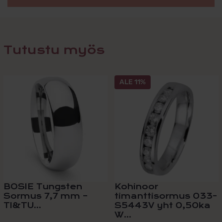
Tutustu myös
Tällä
ALE 11%
tuotteella
on
useampi
muunnelma.
Voit
tehdä
valinnat
tuotteen
sivulla.
BOSIE Tungsten
Kohinoor
Sormus 7,7 mm –
timanttisormus 033-
TI&TU...
S5443V yht 0,50ka
W...