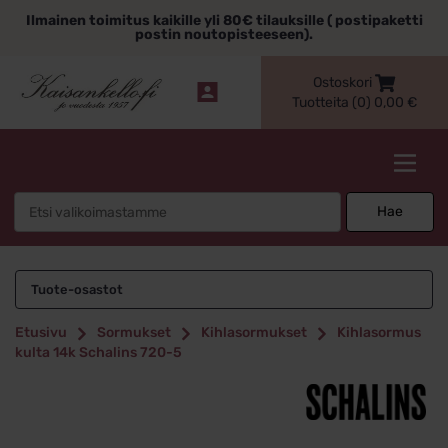
Siirry
Ilmainen toimitus kaikille yli 80€ tilauksille ( postipaketti
sisältöön
postin noutopisteeseen).
Ostoskori
Tuotteita (0)
0,00
€
Kaisankello.fi
Search
Hae
for:
Tuote-osastot
Etusivu
Sormukset
Kihlasormukset
Kihlasormus
kulta 14k Schalins 720-5