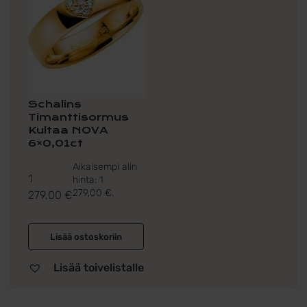
Schalins
Timanttisormus
Kultaa NOVA
6×0,01ct
Aikaisempi alin
1
hinta:
1
279,00
€
.
279,00
€
Lisää ostoskoriin
Lisää toivelistalle