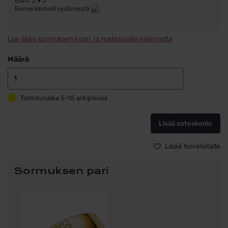
Esim. J ♥ J
Esimerkkimalli sydämestä
Lue lisää sormuksen koon ja materiaalin valinnasta
Määrä
Kihlasormus
kulta
Toimitusaika 5-15 arkipäivää
14k
Schalins
720-
Lisää ostoskoriin
5
määrä
Lisää toivelistalle
Sormuksen pari