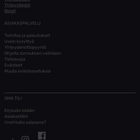
Yhteystiedot
Blogit
ASIAKASPALVELU
Toimitus ja palautukset
Usein kysyttyä
Yhteydenottopyyntö
Ohjeita sormuksen valintaan
Tietosuoja
Evästeet
Muuta evästeasetuksia
OMA TILI
Kirjaudu sisään
Asiakastilini
Unohtuiko salasana?