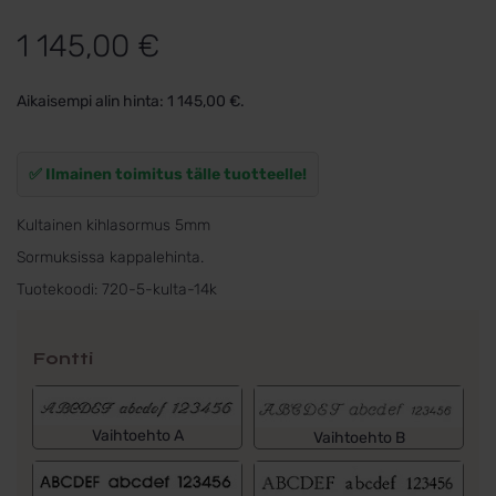
1 145,00
€
Aikaisempi alin hinta:
1 145,00
€
.
✅ Ilmainen toimitus tälle tuotteelle!
Kultainen kihlasormus 5mm
Sormuksissa kappalehinta.
Tuotekoodi:
720-5-kulta-14k
Fontti
Vaihtoehto A
Vaihtoehto B