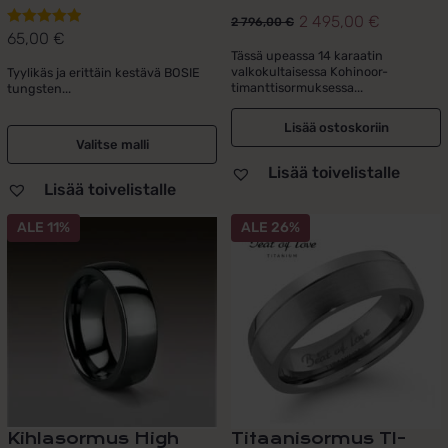
2 495,00
€
2 796,00
€
Alkuperäinen
Nykyinen
65,00
€
Arvostelu
hinta
hinta
Tässä upeassa 14 karaatin
tuotteesta:
valkokultaisessa Kohinoor-
Tyylikäs ja erittäin kestävä BOSIE
oli:
on:
5.00
/ 5
timanttisormuksessa...
tungsten...
2
2
796,00 €.
495,00 €.
Lisää ostoskoriin
Valitse malli
Lisää toivelistalle
Lisää toivelistalle
Tällä
Tällä
ALE 11%
ALE 26%
tuotteella
tuotteella
on
on
useampi
useampi
muunnelma.
muunnelma.
Voit
Voit
tehdä
tehdä
valinnat
valinnat
tuotteen
tuotteen
sivulla.
sivulla.
Kihlasormus High
Titaanisormus TI-