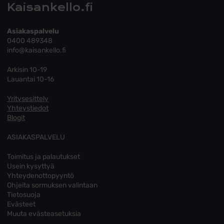
Kaisankello.fi
Asiakaspalvelu
0400 489348
info@kaisankello.fi
Arkisin 10-19
Lauantai 10-16
Yritysesittely
Yhteystiedot
Blogit
ASIAKASPALVELU
Toimitus ja palautukset
Usein kysyttyä
Yhteydenottopyyntö
Ohjeita sormuksen valintaan
Tietosuoja
Evästeet
Muuta evästeasetuksia