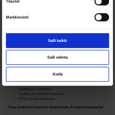
Tilastot
Schalins sormukset
Schalins of Sweden on vuonna 1944 perustettu
Markkinointi
Pohjoismaiden suurin sormusvalmistaja, jolla on pitkillä
perinteillä ja ammattitaidolla luotu laaja ja laadukas
sormusmallisto. Mallistosta löytyy runsaasti valinnanvaraa
kihla- ja vihkisormuksen valintaan. Koko Schalins- mallisto
on saatavilla kauttamme, vaikka ihan kaikki mallit eivät
Salli kaikki
välttämättä ole verkkokaupassamme. Schalins-sormuksista
on saatavana laaja kokovalikoima, niin pienistä koon 14,5
sormuksista isoihin koon 24 kokoisiin sormuksiin.
Salli valinta
Schalins sormukset edustavat ruotsalaista designia,
kultaseppien korkeaa ammattitaitoa sekä korkeaa laatua.
Kiellä
Miksi valita Schalinsin sormus?
Laadukas ja kestävä
Tyylikäs ja moderni muotoilu
Yli 70 vuoden kokemus
Tilaa unelmiesi sormus Kaisankello.fi verkkokaupasta!