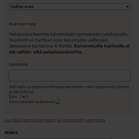
Kaiverrus
Halutessasi teemme kaiverruksen sormukseen veloituksetta.
Huomioithan tuotteen koon kaiverrusta valitessasi.
Oletuksena käytämme A-fonttia.
Kaiverretuilla tuotteilla ei
ole vaihto- eikä palautusoikeutta.
Kaiverrus
Voit lisätä sydänkuvion ♥ haluamasi tekstin väliin kopioimalla (ctrl+c)
ja liitä (ctrl+v).
Esim. J ♥ J
Esimerkkimalli sydämestä
Lue lisää sormuksen koon ja materiaalin valinnasta
Määrä