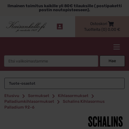
Siirry
Ilmainen toimitus kaikille yli 80€ tilauksille ( postipaketti
sisältöön
postin noutopisteeseen).
Ostoskori
Tuotteita (0)
0,00
€
Kaisankello.fi
Search
Hae
for:
Tuote-osastot
Etusivu
Sormukset
Kihlasormukset
Palladiumkihlasormukset
Schalins Kihlasormus
Palladium 92-6