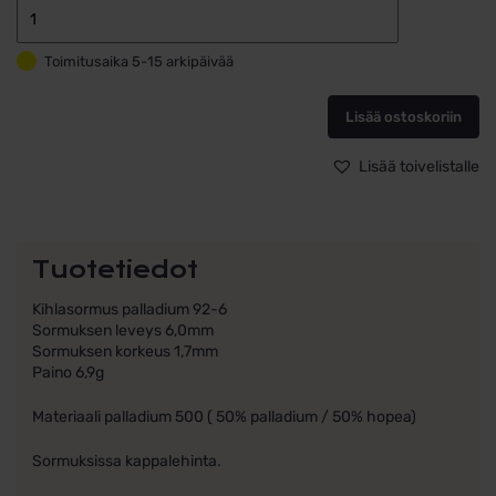
Schalins
Kihlasormus
Toimitusaika 5-15 arkipäivää
Palladium
92-
6
Lisää ostoskoriin
määrä
Lisää toivelistalle
Tuotetiedot
Kihlasormus palladium 92-6
Sormuksen leveys 6,0mm
Sormuksen korkeus 1,7mm
Paino 6,9g
Materiaali palladium 500 ( 50% palladium / 50% hopea)
Sormuksissa kappalehinta.