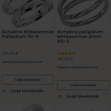
Schalins Kihlasormus
Schalins palladium
Palladium 91-4
kihlasormus 2mm
92-2
255,00
€
142,00
€
Arvostelu
Palladium kihlasormus 4mm
tuotteesta:
Palladium kihlasormus 2mm
5.00
/ 5
Lisää ostoskoriin
Lisää ostoskoriin
Lisää toivelistalle
Lisää toivelistalle