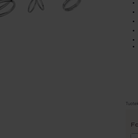
Tuote
Fo