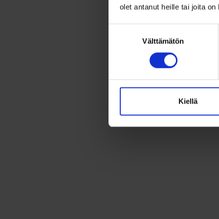
olet antanut heille tai joita o
Suostumuksen
Välttämätön
valinta
Kiellä