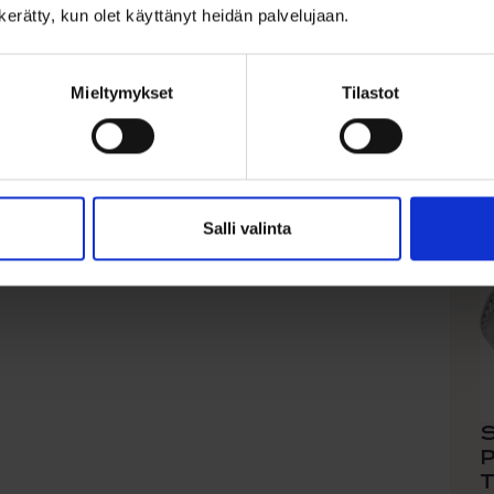
n kerätty, kun olet käyttänyt heidän palvelujaan.
S
Mieltymykset
Tilastot
Salli valinta
S
P
T