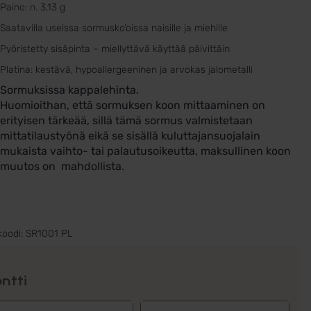
Paino: n. 3,13 g
Saatavilla useissa sormusko’oissa naisille ja miehille
Pyöristetty sisäpinta – miellyttävä käyttää päivittäin
Platina: kestävä, hypoallergeeninen ja arvokas jalometalli
Sormuksissa kappalehinta.
Huomioithan, että sormuksen koon mittaaminen on
erityisen tärkeää, sillä tämä sormus valmistetaan
mittatilaustyönä eikä se sisällä kuluttajansuojalain
mukaista vaihto- tai palautusoikeutta, maksullinen koon
muutos on mahdollista.
koodi:
SR1001 PL
ntti