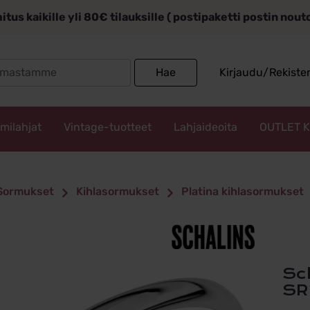
itus kaikille yli 80€ tilauksille ( postipaketti postin nou
Search
Hae
Kirjaudu/Rekiste
for:
mmilahjat
Vintage-tuotteet
Lahjaideoita
OUTLET 
Sormukset
Kihlasormukset
Platina kihlasormukset
Schalins Kihlasormus Platina 2mm
SR