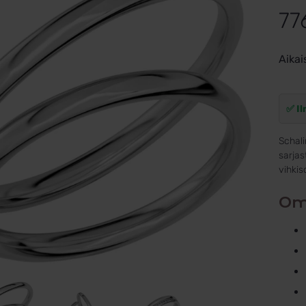
77
Aikai
✅ Il
Schali
sarjas
vihkis
Om