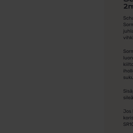
2
Scha
Sorm
juhl
vihk
Sorm
luon
kiil
ihol
suku
Sisä
sile
Jos 
kori
SR1