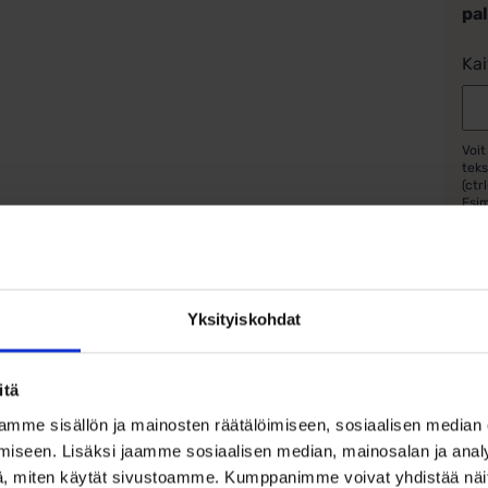
pa
Kai
Voit
teks
(ctrl
Esim
Esi
Lue l
Yksityiskohdat
Määr
itä
mme sisällön ja mainosten räätälöimiseen, sosiaalisen median
iseen. Lisäksi jaamme sosiaalisen median, mainosalan ja analy
, miten käytät sivustoamme. Kumppanimme voivat yhdistää näitä t