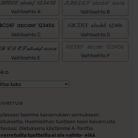
Vaihtoehto A
Vaihtoehto B
Vaihtoehto C
Vaihtoehto D
Vaihtoehto F
Vaihtoehto E
oko
iverrus
lutessasi teemme kaiverruksen sormukseen
oituksetta. Huomioithan tuotteen koon kaiverrusta
itessasi. Oletuksena käytämme A-fonttia.
verretuilla tuotteilla ei ole vaihto- eikä