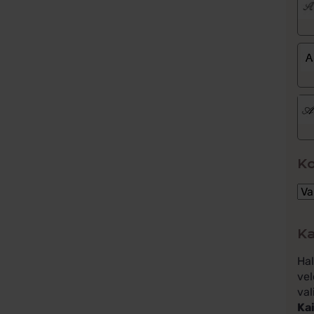
K
Ka
Ha
vel
val
Kai