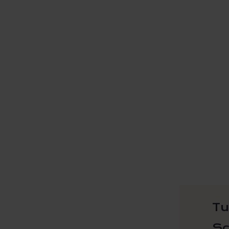
Tu
Sc