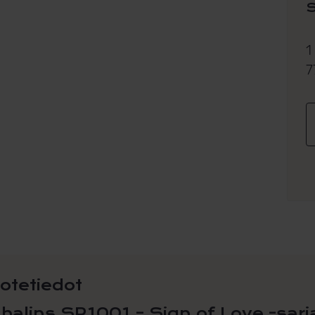
1
7
otetiedot
halins SR1001 – Sign of Love -sarj