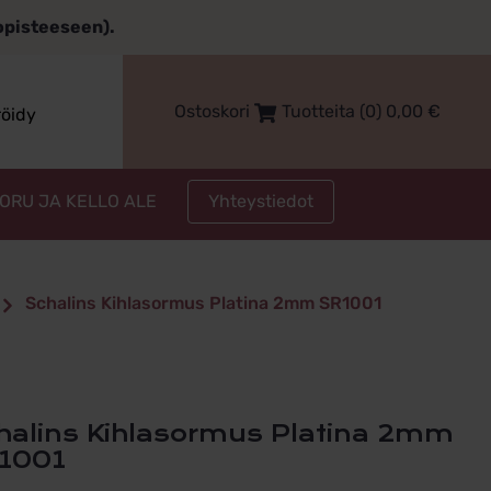
topisteeseen).
Ostoskori
Tuotteita (0)
0,00
€
röidy
Yhteystiedot
KORU JA KELLO ALE
Schalins Kihlasormus Platina 2mm SR1001
1001