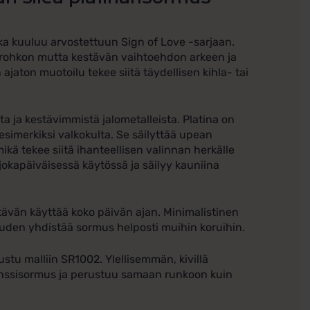
oka kuuluu arvostettuun Sign of Love -sarjaan.
sirohkon mutta kestävän vaihtoehdon arkeen ja
n ajaton muotoilu tekee siitä täydellisen kihla- tai
a ja kestävimmistä jalometalleista. Platina on
esimerkiksi valkokulta. Se säilyttää upean
kä tekee siitä ihanteellisen valinnan herkälle
 jokapäiväisessä käytössä ja säilyy kauniina
ttävän käyttää koko päivän ajan. Minimalistinen
suuden yhdistää sormus helposti muihin koruihin.
tu malliin SR1002. Ylellisemmän, kivillä
lianssisormus ja perustuu samaan runkoon kuin