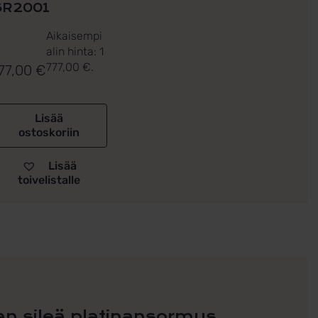
SR2001
Aikaisempi
alin hinta:
1
777,00
€
.
77,00
€
Lisää
ostoskoriin
Lisää
toivelistalle
an sileä platinansormus