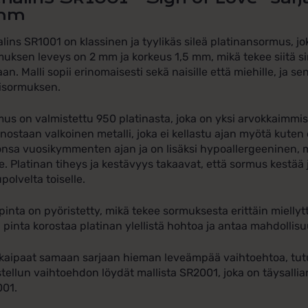
mm
lins SR1001 on klassinen ja tyylikäs sileä platinansormus, j
uksen leveys on 2 mm ja korkeus 1,5 mm, mikä tekee siitä 
aan. Malli sopii erinomaisesti sekä naisille että miehille, ja se
isormuksen.
us on valmistettu 950 platinasta, joka on yksi arvokkaimmist
nostaan valkoinen metalli, joka ei kellastu ajan myötä kuten 
tonsa vuosikymmenten ajan ja on lisäksi hypoallergeeninen, mi
le. Platinan tiheys ja kestävyys takaavat, että sormus kestää
polvelta toiselle.
pinta on pyöristetty, mikä tekee sormuksesta erittäin mielly
ä pinta korostaa platinan ylellistä hohtoa ja antaa mahdolli
kaipaat samaan sarjaan hieman leveämpää vaihtoehtoa, tutus
stellun vaihtoehdon löydät mallista SR2001, joka on täysal
001.