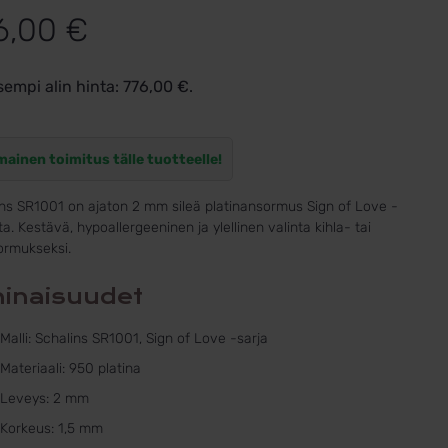
6,00
€
sempi alin hinta:
776,00
€
.
mainen toimitus tälle tuotteelle!
ns SR1001 on ajaton 2 mm sileä platinansormus Sign of Love -
ta. Kestävä, hypoallergeeninen ja ylellinen valinta kihla- tai
ormukseksi.
inaisuudet
Malli: Schalins SR1001, Sign of Love -sarja
Materiaali: 950 platina
Leveys: 2 mm
Korkeus: 1,5 mm