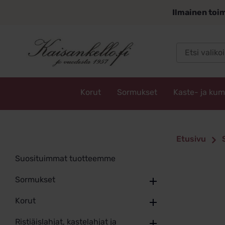
Siirry
Ilmainen toim
sisältöön
Korut
Sormukset
Kaste- ja ku
Kaisankello.fi
Etusivu
Suosituimmat tuotteemme
Sormukset
Korut
Ristiäislahjat, kastelahjat ja