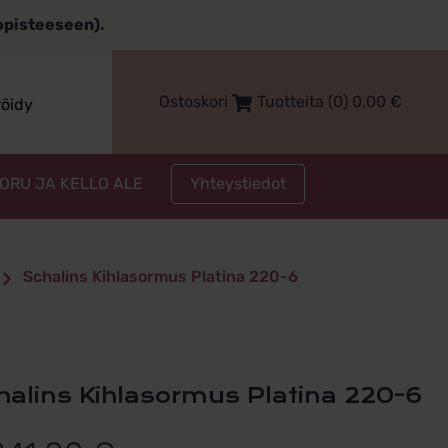
topisteeseen).
Ostoskori
Tuotteita (0)
0,00
€
röidy
Yhteystiedot
KORU JA KELLO ALE
Schalins Kihlasormus Platina 220-6
chalins Kihlasormus Platina 220-6