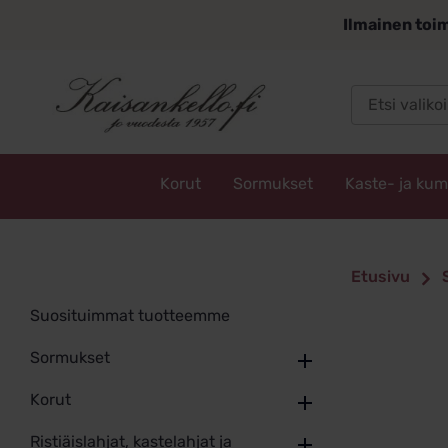
Siirry
Ilmainen toim
sisältöön
Korut
Sormukset
Kaste- ja ku
Kaisankello.fi
Etusivu
Suosituimmat tuotteemme
Sormukset
Korut
Ristiäislahjat, kastelahjat ja