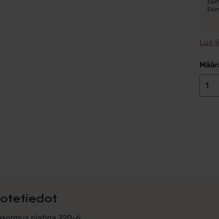
Esim
Esi
Lue l
Määr
otetiedot
asormus platina 220-6