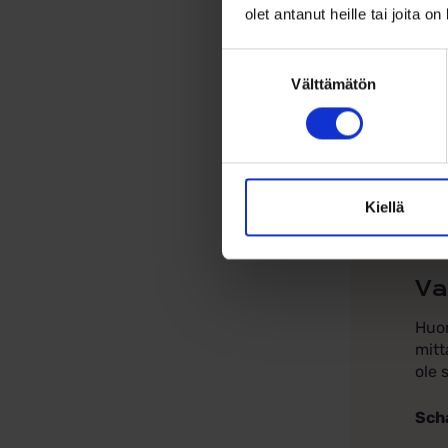
olet antanut heille tai joita o
sisä
sorm
suur
Suostumuksen
varm
Välttämätön
valinta
Huom
aamu
koko
tunt
Kiellä
Jos 
Va
Huom
mitt
ole 
Sch