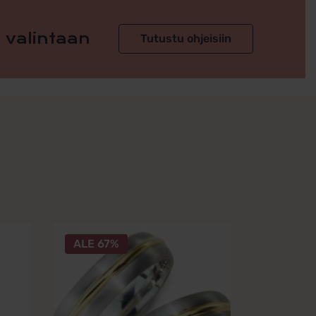
 valintaan
Tutustu ohjeisiin
Tällä
ALE 67%
tuotteella
on
useampi
muunnelma.
Voit