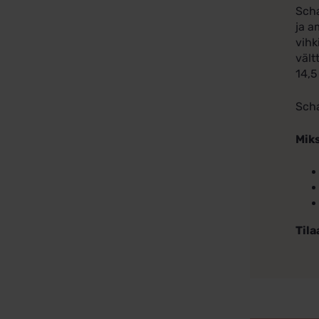
Scha
ja a
vihk
vält
14,5
Scha
Miks
Tila