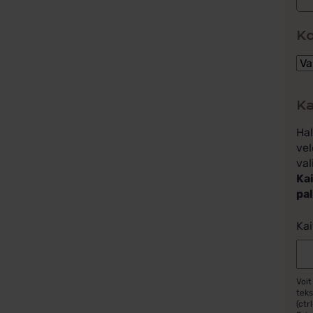
K
Ka
Ha
vel
val
Kai
pa
Kai
Voit
teks
(ctrl