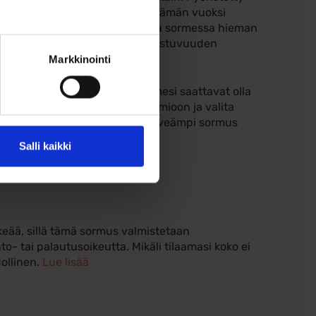
ukavalta kaikissa tilanteissa. Tämän vuoksi
yöristetty sormus saattaa tuntua sormessa hieman
valinta on tärkeää täydellisen istuvuuden
Markkinointi
ta ja vuorokauden ajasta. Sormesi saattavat olla
oi olla tarpeen ottaa tämä huomioon ja valita
ikuttaa myös sen istuvuuteen; leveämpi sormus
emmältä.
Salli kaikki
siakaspalveluumme!
eää, sillä tämä sormus valmistetaan
to- tai palautusoikeutta. Mikäli tilaamasi koko ei
ollinen.
Lue lisää