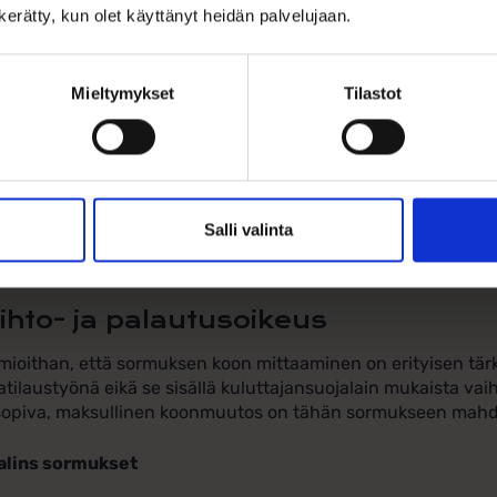
n kerätty, kun olet käyttänyt heidän palvelujaan.
pinta takaa, että sormus liukuu helposti sormeen ja tuntuu m
uksen kokoa valitessa kannattaa olla erityisen tarkkana. P
emmalta kuin tasapintainen sormus, joten huolellinen koon 
istamiseksi.
Mieltymykset
Tilastot
ioithan, että sormesi koko voi vaihdella riippuen lämpötilas
lla turvonneet ja illalla kapeammat, joten koon valinnassa v
, joka on näiden eri mittojen välissä. Sormuksen leveys va
uu yleensä tiukemmalta, kun taas kapeampi voi tuntua välj
Salli valinta
olet epävarma koon valinnasta, älä epäröi ottaa yhteyttä a
ihto- ja palautusoikeus
ioithan, että sormuksen koon mittaaminen on erityisen tärk
atilaustyönä eikä se sisällä kuluttajansuojalain mukaista vaih
sopiva, maksullinen koonmuutos on tähän sormukseen mahd
alins sormukset