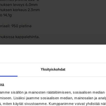
muksen leveys 6,0mm
muksen korkeus 2,3mm
o 14,1g
riaali: 950 platina
uksissa kappalehinta.
iverrus
sormuksestasi ainutlaatuinen ja henkilökohtainen kaiverruk
tsemasi tekstin täysin veloituksetta. Tämä pieni yksityiskohta
Yksityiskohdat
rmuksen saatavuus ja toimitusai
ä sormus valmistetaan tilauksesta juuri sinua varten. Toimit
itä
mme sisällön ja mainosten räätälöimiseen, sosiaalisen median
omioitavaa koon valinnassa
iseen. Lisäksi jaamme sosiaalisen median, mainosalan ja analy
, miten käytät sivustoamme. Kumppanimme voivat yhdistää näitä t
uksen sisäpinta on hieman pyöristetty, mikä tekee siitä eritt