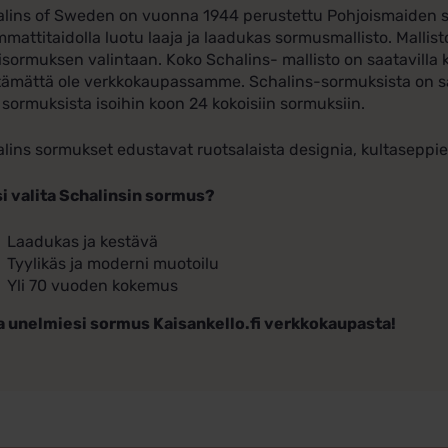
lins of Sweden on vuonna 1944 perustettu Pohjoismaiden suur
mmattitaidolla luotu laaja ja laadukas sormusmallisto. Mallist
isormuksen valintaan. Koko Schalins- mallisto on saatavilla k
tämättä ole verkkokaupassamme. Schalins-sormuksista on saa
 sormuksista isoihin koon 24 kokoisiin sormuksiin.
lins sormukset edustavat ruotsalaista designia, kultaseppi
i valita Schalinsin sormus?
Laadukas ja kestävä
Tyylikäs ja moderni muotoilu
Yli 70 vuoden kokemus
a unelmiesi sormus Kaisankello.fi verkkokaupasta!