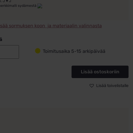
. J ♥ J
merkkimalli sydämestä
isää sormuksen koon ja materiaalin valinnasta
ä
Toimitusaika 5-15 arkipäivää
Schalins
Kihlasormus
Platina
Lisää ostoskoriin
220-
6
Lisää toivelistalle
määrä