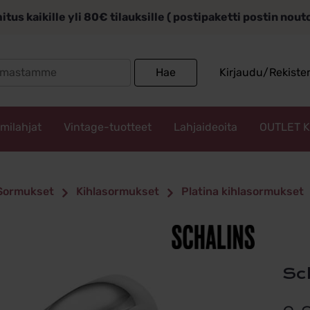
itus kaikille yli 80€ tilauksille ( postipaketti postin nou
Search
Hae
Kirjaudu/Rekiste
for:
mmilahjat
Vintage-tuotteet
Lahjaideoita
OUTLET 
Sormukset
Kihlasormukset
Platina kihlasormukset
S