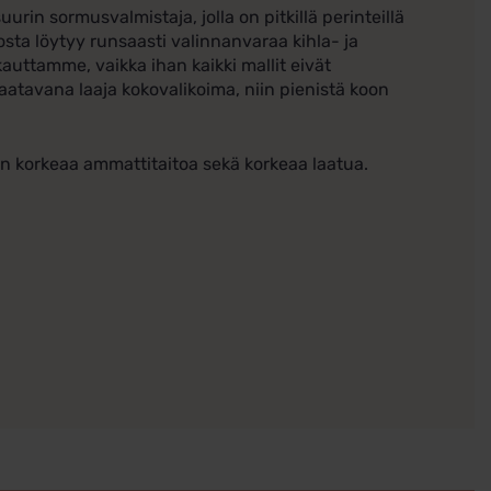
in sormusvalmistaja, jolla on pitkillä perinteillä
osta löytyy runsaasti valinnanvaraa kihla- ja
auttamme, vaikka ihan kaikki mallit eivät
tavana laaja kokovalikoima, niin pienistä koon
en korkeaa ammattitaitoa sekä korkeaa laatua.