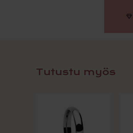
Tutustu myös
Tällä
tuotteella
on
useampi
muunnelma.
Voit