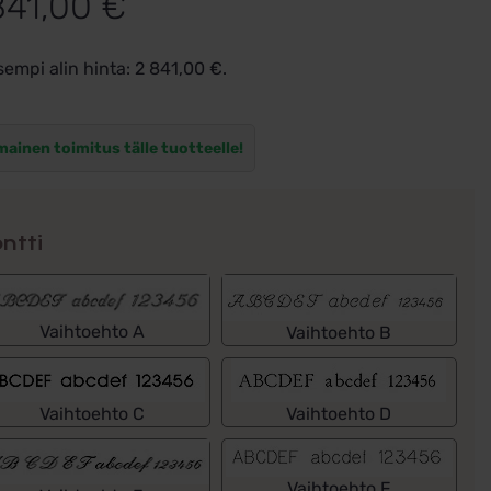
841,00
€
sempi alin hinta:
2 841,00
€
.
mainen toimitus tälle tuotteelle!
ntti
Vaihtoehto A
Vaihtoehto B
Vaihtoehto C
Vaihtoehto D
Vaihtoehto F