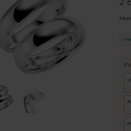
2 
Aikai
✅ Il
Fo