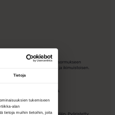
sella! Halutessasi kaiverramme sormukseen
 tekee sormuksestasi erityisen ja ikimuistoisen.
Tietoja
ka
usaika on noin 10-15 arkipäivää.
 ominaisuuksien tukemiseen
tiikka-alan
ietoja muihin tietoihin, joita
äin miellyttävän käyttää päivittäin. Pyöristetty