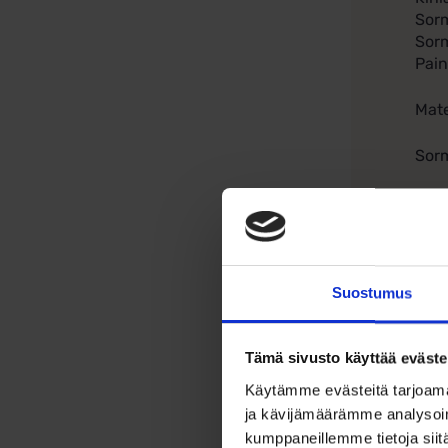
Sor
Sor
Pain
Mate
Sorm
Ka
Tee 
vali
Suostumus
So
Täm
Tämä sivusto käyttää eväste
Käytämme evästeitä tarjoama
Hu
ja kävijämäärämme analysoim
kumppaneillemme tietoja siitä
Sorm