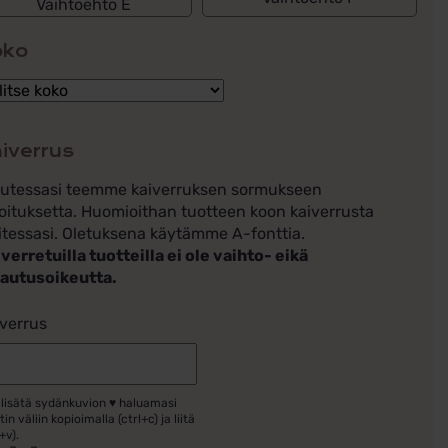
Vaihtoehto E
oko
iverrus
lutessasi teemme kaiverruksen sormukseen
oituksetta. Huomioithan tuotteen koon kaiverrusta
itessasi. Oletuksena käytämme A-fonttia.
verretuilla tuotteilla ei ole vaihto- eikä
lautusoikeutta.
verrus
 lisätä sydänkuvion ♥ haluamasi
tin väliin kopioimalla (ctrl+c) ja liitä
+v).