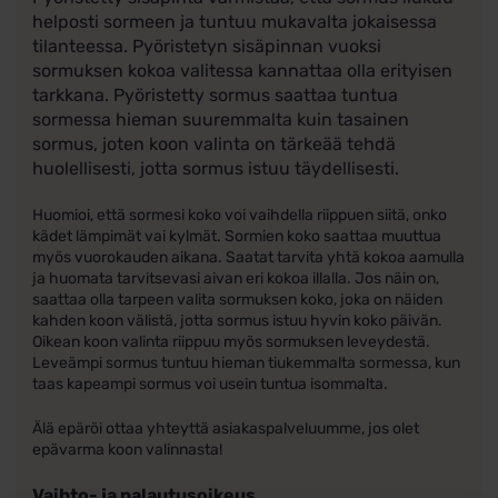
helposti sormeen ja tuntuu mukavalta jokaisessa
tilanteessa. Pyöristetyn sisäpinnan vuoksi
sormuksen kokoa valitessa kannattaa olla erityisen
tarkkana. Pyöristetty sormus saattaa tuntua
sormessa hieman suuremmalta kuin tasainen
sormus, joten koon valinta on tärkeää tehdä
huolellisesti, jotta sormus istuu täydellisesti.
Huomioi, että sormesi koko voi vaihdella riippuen siitä, onko
kädet lämpimät vai kylmät. Sormien koko saattaa muuttua
myös vuorokauden aikana. Saatat tarvita yhtä kokoa aamulla
ja huomata tarvitsevasi aivan eri kokoa illalla. Jos näin on,
saattaa olla tarpeen valita sormuksen koko, joka on näiden
kahden koon välistä, jotta sormus istuu hyvin koko päivän.
Oikean koon valinta riippuu myös sormuksen leveydestä.
Leveämpi sormus tuntuu hieman tiukemmalta sormessa, kun
taas kapeampi sormus voi usein tuntua isommalta.
Älä epäröi ottaa yhteyttä asiakaspalveluumme, jos olet
epävarma koon valinnasta!
Vaihto- ja palautusoikeus