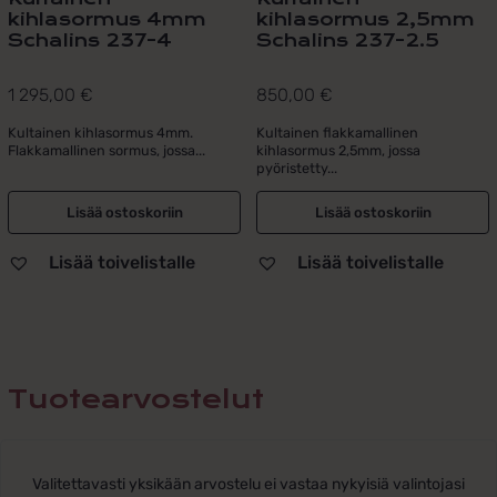
kihlasormus 4mm
kihlasormus 2,5mm
Schalins 237-4
Schalins 237-2.5
1 295,00
€
850,00
€
Kultainen kihlasormus 4mm.
Kultainen flakkamallinen
Flakkamallinen sormus, jossa...
kihlasormus 2,5mm, jossa
pyöristetty...
Lisää ostoskoriin
Lisää ostoskoriin
Lisää toivelistalle
Lisää toivelistalle
Tuotearvostelut
Valitettavasti yksikään arvostelu ei vastaa nykyisiä valintojasi