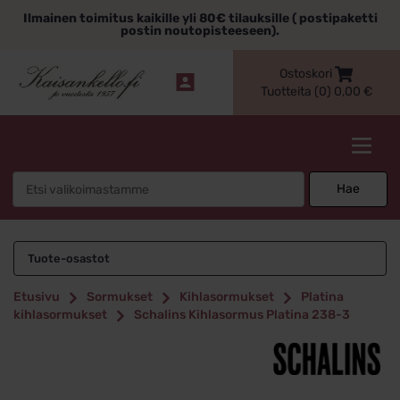
Siirry
Ilmainen toimitus kaikille yli 80€ tilauksille ( postipaketti
sisältöön
postin noutopisteeseen).
Ostoskori
Tuotteita (0)
0,00
€
Kaisankello.fi
Search
Hae
for:
Tuote-osastot
Etusivu
Sormukset
Kihlasormukset
Platina
kihlasormukset
Schalins Kihlasormus Platina 238-3