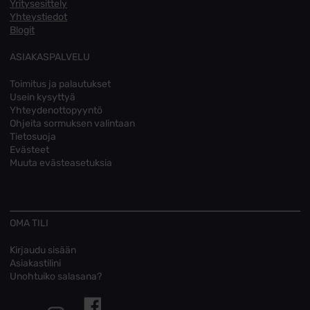
Yritysesittely
Yhteystiedot
Blogit
ASIAKASPALVELU
Toimitus ja palautukset
Usein kysyttyä
Yhteydenottopyyntö
Ohjeita sormuksen valintaan
Tietosuoja
Evästeet
Muuta evästeasetuksia
OMA TILI
Kirjaudu sisään
Asiakastilini
Unohtuiko salasana?