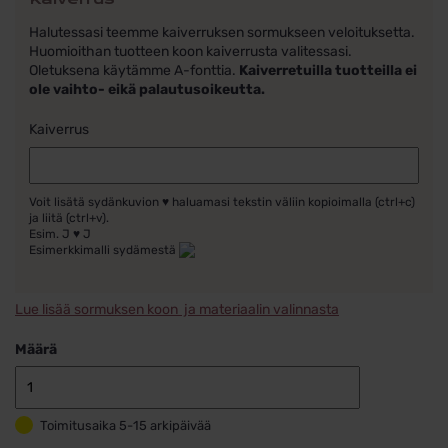
Halutessasi teemme kaiverruksen sormukseen veloituksetta.
Huomioithan tuotteen koon kaiverrusta valitessasi.
Oletuksena käytämme A-fonttia.
Kaiverretuilla tuotteilla ei
ole vaihto- eikä palautusoikeutta.
Kaiverrus
Voit lisätä sydänkuvion ♥ haluamasi tekstin väliin kopioimalla (ctrl+c)
ja liitä (ctrl+v).
Esim. J ♥ J
Esimerkkimalli sydämestä
Lue lisää sormuksen koon ja materiaalin valinnasta
Määrä
Schalins
Kihlasormus
Toimitusaika 5-15 arkipäivää
Platina