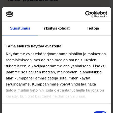
Huomioitavaa: Ole erityisen tarkkana sormuksen
koon mittaamisessa, sillä tämä sormus on
tilaustyönä tehty malli, eikä sisällä
kuluttajansuojalain mukaista vaihto- tai
Suostumus
Yksityiskohdat
Tietoja
palautusoikeutta, vaikka sormusta ei olisi
kaiverrettu. Mikäli tilaamasi koko ei ole sopiva, koon
muutos valmistajalla onnistuu tähän sormukseen
Tämä sivusto käyttää evästeitä
hintaan 99€.
Käytämme evästeitä tarjoamamme sisällön ja mainosten
Kaiverrus
räätälöimiseen, sosiaalisen median ominaisuuksien
tukemiseen ja kävijämäärämme analysoimiseen. Lisäksi
Tee sormuksestasi entistäkin henkilökohtaisempi! Halutessasi
jaamme sosiaalisen median, mainosalan ja analytiikka-
kaiverramme sormukseen valitsemasi tekstin täysin
alan kumppaneillemme tietoja siitä, miten käytät
veloituksetta. Tämä pieni yksityiskohta tekee sormuksesta
ainutlaatuisen ja ikimuistoisen.
sivustoamme. Kumppanimme voivat yhdistää näitä
tietoja muihin tietoihin, joita olet antanut heille tai joita on
Sormuksen saatavuus ja toimitusaika
kerätty, kun olet käyttänyt heidän palvelujaan.
Tämä sormus valmistetaan tilauksesta juuri sinua
Suostumuksen
varten. Toimitusaika on noin 10-15 arkipäivää.