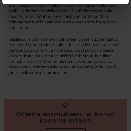
unelmiesi sormukset. Meillä on vuosikymmenten kokemus
alalta, ja olemme huolella valinneet valikoimaamme vain
suosittujen ja luotettavien valmistajien tuotteita. Näin
voimme taata, että saat aina laadukkaan sormuksen, johon
voit luottaa.
Kaikilla sormuksillamme on vähintään yhden vuoden takuu.
Kun tiedät sormuskokosi, voit tilata sormuksen vaivattomasti
verkkokaupastamme, ja halutessasi saat sen jo valmiiksi
kaiverrettuna. Kaiverrukset sisältyvät hintaan, kun tilaat
sormuksen meiltä. Tarjoamme myös asiantuntevaa apua
oikean koon valintaan asiakaspalvelussamme, jotta löydät
juuri sinulle sopivan sormuksen.
Ohjeita sormuksen tai korun
koon valintaan