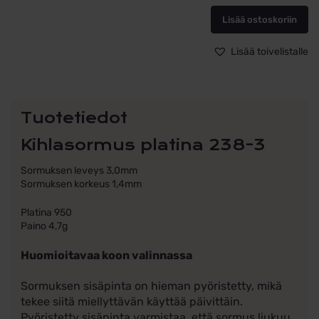
238-
3
Lisää ostoskoriin
määrä
Lisää toivelistalle
Tuotetiedot
Kihlasormus platina 238-3
Sormuksen leveys 3,0mm
Sormuksen korkeus 1,4mm
Platina 950
Paino 4,7g
Huomioitavaa koon valinnassa
Sormuksen sisäpinta on hieman pyöristetty, mikä
tekee siitä miellyttävän käyttää päivittäin.
Pyöristetty sisäpinta varmistaa, että sormus liukuu