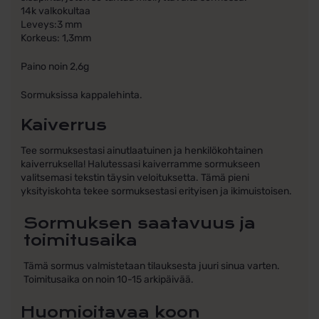
14k valkokultaa
Leveys:3 mm
Korkeus: 1,3mm
Paino noin 2,6g
Sormuksissa kappalehinta.
Kaiverrus
Tee sormuksestasi ainutlaatuinen ja henkilökohtainen
kaiverruksella! Halutessasi kaiverramme sormukseen
valitsemasi tekstin täysin veloituksetta. Tämä pieni
yksityiskohta tekee sormuksestasi erityisen ja ikimuistoisen.
Sormuksen saatavuus ja
toimitusaika
Tämä sormus valmistetaan tilauksesta juuri sinua varten.
Toimitusaika on noin 10-15 arkipäivää.
Huomioitavaa koon