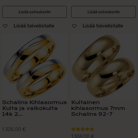
Lisää ostoskoriin
Lisää ostoskoriin
Lisää toivelistalle
Lisää toivelistalle
Schalins Kihlasormus
Kultainen
Kulta ja valkokulta
kihlasormus 7mm
14k 2...
Schalins 92-7
1 325,00
€
1 559,00
€
Arvostelu