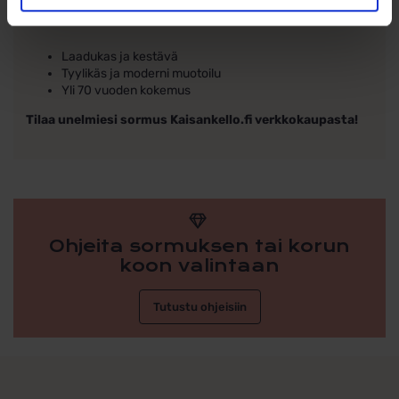
Miksi valita Schalinsin sormus?
Laadukas ja kestävä
Tyylikäs ja moderni muotoilu
Yli 70 vuoden kokemus
Tilaa unelmiesi sormus Kaisankello.fi verkkokaupasta!
Ohjeita sormuksen tai korun
koon valintaan
Tutustu ohjeisiin