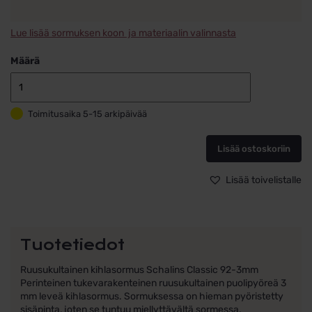
Lue lisää sormuksen koon ja materiaalin valinnasta
Määrä
Kihlasormus
ruusukulta
Toimitusaika 5-15 arkipäivää
14k
Schalins
92-
Lisää ostoskoriin
3
määrä
Lisää toivelistalle
Tuotetiedot
Ruusukultainen kihlasormus Schalins Classic 92-3mm
Perinteinen tukevarakenteinen ruusukultainen puolipyöreä 3
mm leveä kihlasormus. Sormuksessa on hieman pyöristetty
sisäpinta, joten se tuntuu miellyttävältä sormessa.