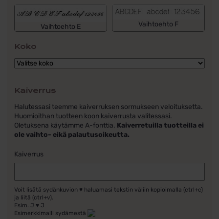
Vaihtoehto F
Vaihtoehto E
Koko
Kaiverrus
Halutessasi teemme kaiverruksen sormukseen veloituksetta.
Huomioithan tuotteen koon kaiverrusta valitessasi.
Oletuksena käytämme A-fonttia.
Kaiverretuilla tuotteilla ei
ole vaihto- eikä palautusoikeutta.
Kaiverrus
Voit lisätä sydänkuvion ♥ haluamasi tekstin väliin kopioimalla (ctrl+c)
ja liitä (ctrl+v).
Esim. J ♥ J
Esimerkkimalli sydämestä