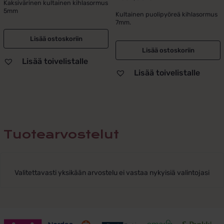
Kaksivärinen kultainen kihlasormus
tuotteesta:
5mm
Kultainen puolipyöreä kihlasormus
5.00
/ 5
7mm.
Lisää ostoskoriin
Lisää ostoskoriin
Lisää toivelistalle
Lisää toivelistalle
Tuotearvostelut
Valitettavasti yksikään arvostelu ei vastaa nykyisiä valintojasi