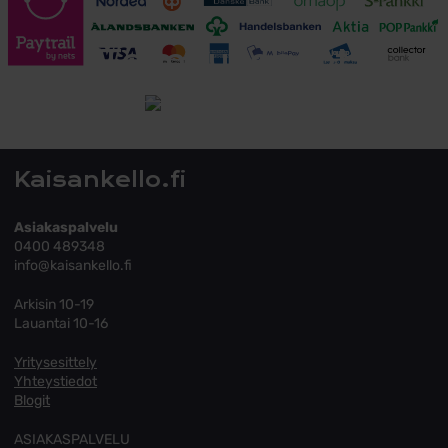
Toimitusehdot
Tutustu toimitusehtoihin
Kaisankello.fi
Asiakaspalvelu
0400 489348
info@kaisankello.fi
Arkisin 10-19
Lauantai 10-16
Yritysesittely
Yhteystiedot
Blogit
ASIAKASPALVELU