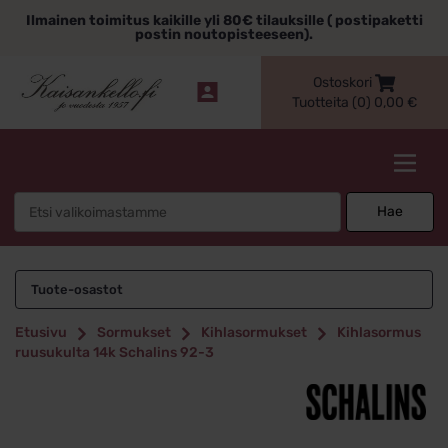
Siirry
Ilmainen toimitus kaikille yli 80€ tilauksille ( postipaketti
sisältöön
postin noutopisteeseen).
Ostoskori
Tuotteita (0)
0,00
€
Kaisankello.fi
Search
Hae
for:
Tuote-osastot
Etusivu
Sormukset
Kihlasormukset
Kihlasormus
ruusukulta 14k Schalins 92-3