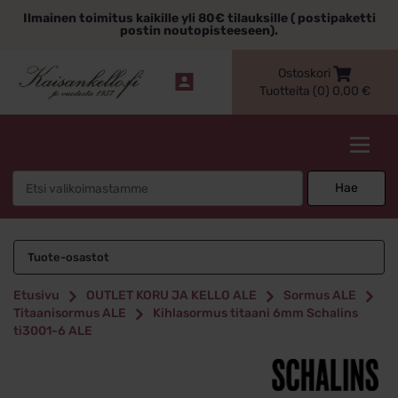
Siirry
Ilmainen toimitus kaikille yli 80€ tilauksille ( postipaketti
sisältöön
postin noutopisteeseen).
Ostoskori
Tuotteita (0)
0,00
€
Kaisankello.fi
Search
Hae
for:
Tuote-osastot
Etusivu
OUTLET KORU JA KELLO ALE
Sormus ALE
Titaanisormus ALE
Kihlasormus titaani 6mm Schalins
ti3001-6 ALE