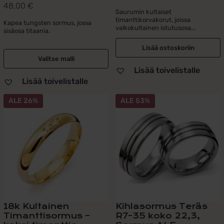
48,00
€
Arvostelu
hinta
hinta
Saurumin kultaiset
tuotteesta:
timanttikorvakorut, joissa
oli:
on:
Kapea tungsten sormus, jossa
5.00
/ 5
valkokultainen istutusosa...
sisäosa titaania.
495,00 €.
395,00 €.
Lisää ostoskoriin
Valitse malli
Lisää toivelistalle
Lisää toivelistalle
ALE 26%
ALE 53%
18k Kultainen
Kihlasormus Teräs
Timanttisormus –
R7-35 koko 22,3,