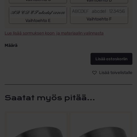
Vaihtoehto D
Vaihtoehto F
Vaihtoehto E
Lue lisää sormuksen koon ja materiaalin valinnasta
Määrä
Kihlasormus
titaani
Lisää ostoskoriin
6mm
Schalins
Lisää toivelistalle
ti3001-
6
ALE
määrä
Saatat myös pitää...