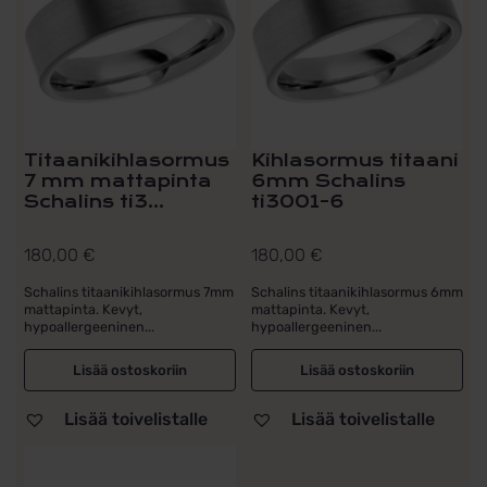
Titaanikihlasormus
Kihlasormus titaani
7 mm mattapinta
6mm Schalins
Schalins ti3...
ti3001-6
180,00
€
180,00
€
Schalins titaanikihlasormus 7mm
Schalins titaanikihlasormus 6mm
mattapinta. Kevyt,
mattapinta. Kevyt,
hypoallergeeninen...
hypoallergeeninen...
Lisää ostoskoriin
Lisää ostoskoriin
Lisää toivelistalle
Lisää toivelistalle