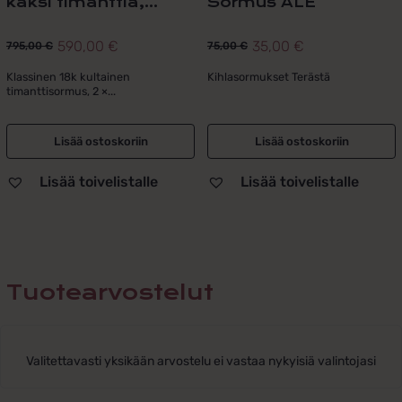
kaksi timanttia,...
Sormus ALE
590,00
€
35,00
€
795,00
€
75,00
€
Alkuperäinen
Nykyinen
Alkuperäinen
Nykyinen
hinta
hinta
hinta
hinta
Klassinen 18k kultainen
Kihlasormukset Terästä
timanttisormus, 2 ×...
oli:
on:
oli:
on:
795,00 €.
590,00 €.
75,00 €.
35,00 €.
Lisää ostoskoriin
Lisää ostoskoriin
Lisää toivelistalle
Lisää toivelistalle
Tuotearvostelut
Valitettavasti yksikään arvostelu ei vastaa nykyisiä valintojasi