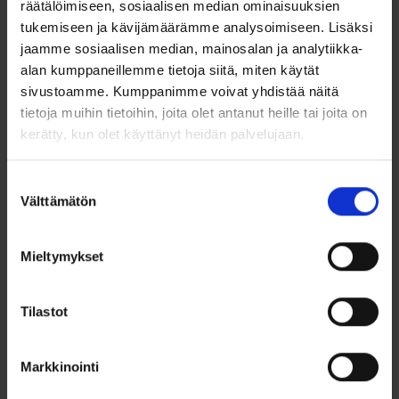
räätälöimiseen, sosiaalisen median ominaisuuksien
tukemiseen ja kävijämäärämme analysoimiseen. Lisäksi
jaamme sosiaalisen median, mainosalan ja analytiikka-
Tuotetiedot
alan kumppaneillemme tietoja siitä, miten käytät
sivustoamme. Kumppanimme voivat yhdistää näitä
Kihlasormus titaani ti3001-6
Sormuksen leveys 6,0mm
tietoja muihin tietoihin, joita olet antanut heille tai joita on
Sormuksen korkeus 1,9mm
kerätty, kun olet käyttänyt heidän palvelujaan.
Kaiverrus
Suostumuksen
Tee sormuksestasi ainutlaatuinen ja henkilökohtainen
Välttämätön
valinta
kaiverruksella! Tämä pieni yksityiskohta tekee sormuksestasi
erityisen ja ikimuistoisen.
Mieltymykset
Titaani sormusmateriaalina
Tilastot
Titaani tuntuu kevyeltä ja miellyttävältä sormessa. Titaanin
lämmönjohtokyvyn ansiosta sormus tuntuu aina
ihonlämpöiseltä. Titaanisormus on myös hyvä sormus
Markkinointi
allergiselle ja herkkäihoiselle, sillä titaani soveltuu allergisille
hyvin, koska se ei reagoi elimistön kanssa. Titaani on erittäin