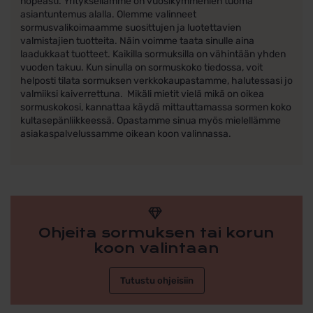
nopeasti. Yrityksellämme on vuosikymmenien tuoma
asiantuntemus alalla. Olemme valinneet
sormusvalikoimaamme suosittujen ja luotettavien
valmistajien tuotteita. Näin voimme taata sinulle aina
laadukkaat tuotteet. Kaikilla sormuksilla on vähintään yhden
vuoden takuu. Kun sinulla on sormuskoko tiedossa, voit
helposti tilata sormuksen verkkokaupastamme, halutessasi jo
valmiiksi kaiverrettuna. Mikäli mietit vielä mikä on oikea
sormuskokosi, kannattaa käydä mittauttamassa sormen koko
kultasepänliikkeessä. Opastamme sinua myös mielellämme
asiakaspalvelussamme oikean koon valinnassa.
Ohjeita sormuksen tai korun
koon valintaan
Tutustu ohjeisiin