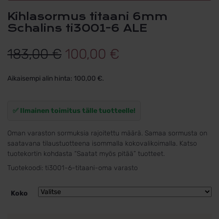
Kihlasormus titaani 6mm
Schalins ti3001-6 ALE
Alkuperäinen
Nykyinen
183,00
€
100,00
€
hinta
hinta
Aikaisempi alin hinta:
100,00
€
.
oli:
on:
183,00 €.
100,00 €.
✅ Ilmainen toimitus tälle tuotteelle!
Oman varaston sormuksia rajoitettu määrä. Samaa sormusta on
saatavana tilaustuotteena isommalla kokovalikoimalla. Katso
tuotekortin kohdasta “Saatat myös pitää” tuotteet.
Tuotekoodi:
ti3001-6-titaani-oma varasto
Koko