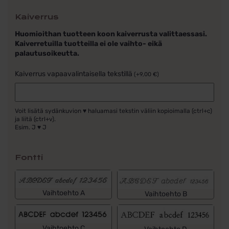
Kaiverrus
Huomioithan tuotteen koon kaiverrusta valittaessasi.
Kaiverretuilla tuotteilla ei ole vaihto- eikä
palautusoikeutta.
Kaiverrus vapaavalintaisella tekstillä
(
+
9,00
€
)
Voit lisätä sydänkuvion ♥ haluamasi tekstin väliin kopioimalla (ctrl+c)
ja liitä (ctrl+v).
Esim. J ♥ J
Fontti
Vaihtoehto A
Vaihtoehto B
Vaihtoehto C