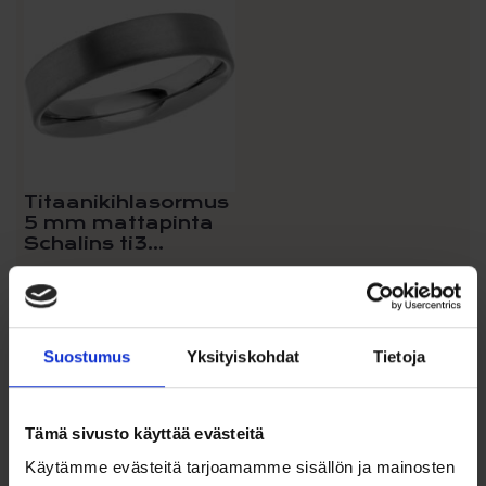
Titaanikihlasormus
5 mm mattapinta
Schalins ti3...
172,00
€
Arvostelu
tuotteesta:
Suostumus
Yksityiskohdat
Tietoja
Schalins titaanikihlasormus 5mm
5.00
/ 5
mattapinta. Kevyt,
hypoallergeeninen...
Tämä sivusto käyttää evästeitä
Lisää ostoskoriin
Käytämme evästeitä tarjoamamme sisällön ja mainosten
Lisää toivelistalle