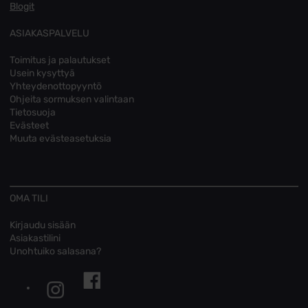
Blogit
ASIAKASPALVELU
Toimitus ja palautukset
Usein kysyttyä
Yhteydenottopyyntö
Ohjeita sormuksen valintaan
Tietosuoja
Evästeet
Muuta evästeasetuksia
OMA TILI
Kirjaudu sisään
Asiakastilini
Unohtuiko salasana?