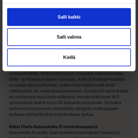
kestävä materiaali, mutta naarmuuntuu herkästi.
Sormukseen muodostuu aikaa myöten himmeä patina.
Sormuksen voi kiillottaa kultasepällä kiiltäväksi,.
Salli kaikki
mattapintaisen titaanisormuksen voi kotikonsteillakin matata
itse, esimerkiksi Patapata villalla.
Salli valinta
.
Tietoa valmistajasta Schalins of Sweden
Schalins of Sweden on vuonna 1944 perustettu
Kiellä
Pohjoismaiden suurin sormusvalmistaja, jolla on pitkillä
perinteillä ja ammattitaidolla luotu laaja ja laadukas
sormusmallisto. Mallistosta löytyy runsaasti valinnanvaraa
kihla- ja vihkisormuksen valintaan. Koko Schalinsin mallisto
on saatavilla kauttamme, vaikka ihan kaikki mallit eivät
välttämättä ole verkkokaupassamme. Schalinsin sormuksista
on saatavana laaja kokovalikoima, niin pienistä koon 14,5
sormuksista isoihin koon 24 kokoisiin sormuksiin. Schalins
sormukset edustavat ruotsalaista designia, kultaseppien
korkeaa ammattitaitoa sekä korkeaa laatua.
Miksi tilata Kaisankello.fi verkkokaupasta
Kaisankello.fi kautta saat unelmiesi sormukset helposti ja