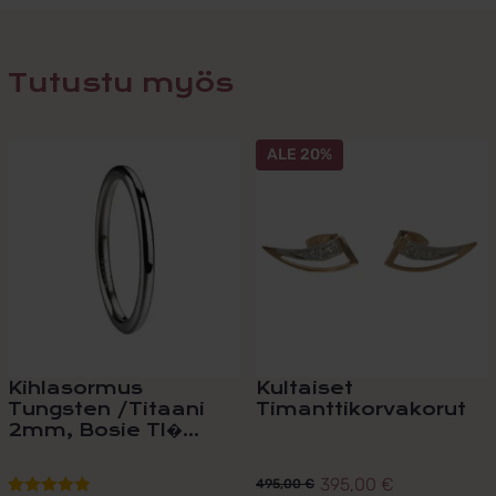
Tutustu myös
Tällä
ALE 20%
tuotteella
on
useampi
muunnelma.
Voit
tehdä
valinnat
tuotteen
sivulla.
Kihlasormus
Kultaiset
Tungsten /Titaani
Timanttikorvakorut
2mm, Bosie TI�...
395,00
€
495,00
€
Alkuperäinen
Nykyinen