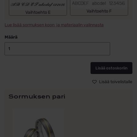
Vaihtoehto F
Vaihtoehto E
Lue lisää sormuksen koon ja materiaalin valinnasta
Määrä
Kihlasormus
titaani
White
Lisää ostoskoriin
Style
Titan
Gold
Lisää toivelistalle
Starlight
78/10120-
Sormuksen pari
045
Sormus
ALE
määrä