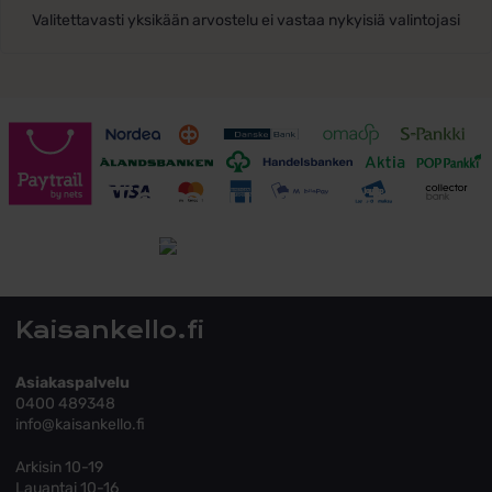
Valitettavasti yksikään arvostelu ei vastaa nykyisiä valintojasi
Toimitusehdot
Tutustu toimitusehtoihin
Kaisankello.fi
Asiakaspalvelu
0400 489348
info@kaisankello.fi
Arkisin 10-19
Lauantai 10-16