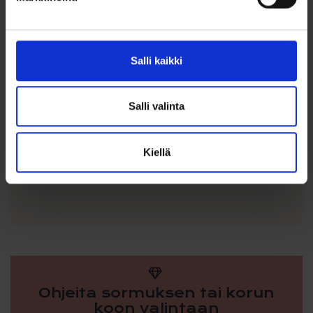
itse, esimerkiksi Patapata villalla.
Collection Ruesch Sormukset
Sormusvalmistaja Brüder Nowotny KG , perustettu 1881, on
Salli kaikki
yksi Itävallan suurimmista sormusvalmistajista, joka on
erikoistunut erityisesti kihlasormuksiin ja timanttisormuksiin.
Sormukset ovat ensiluokkaisen laadukkaita, valmistettu
Salli valinta
parhaista materiaaleista perinteisellä ammattitaidolla.
Sormukset valmistetaan Wienissä. Noudatamme sormuksissa
valmistajan säätämiä hintoja, joten saat sormukset
Kiellä
kilpailukykyiseen eurooppalaiseen hintaan, ilman välikäsien
lisiä.
Ohjeita sormuksen tai korun
koon valintaan