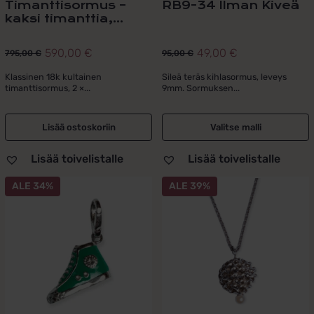
Timanttisormus –
RB9-34 Ilman Kiveä
kaksi timanttia,...
590,00
€
49,00
€
795,00
€
95,00
€
Alkuperäinen
Nykyinen
Alkuperäinen
Nykyinen
hinta
hinta
hinta
hinta
Klassinen 18k kultainen
Sileä teräs kihlasormus, leveys
timanttisormus, 2 ×...
9mm. Sormuksen...
oli:
on:
oli:
on:
795,00 €.
590,00 €.
95,00 €.
49,00 €.
Lisää ostoskoriin
Valitse malli
Lisää toivelistalle
Lisää toivelistalle
ALE 34%
ALE 39%