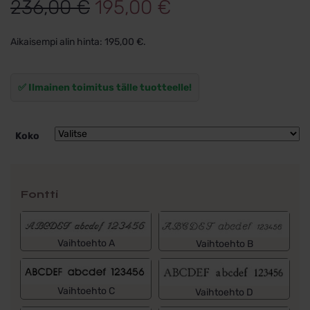
Alkuperäinen
Nykyinen
236,00
€
195,00
€
hinta
hinta
Aikaisempi alin hinta:
195,00
€
.
oli:
on:
236,00 €.
195,00 €.
✅ Ilmainen toimitus tälle tuotteelle!
Koko
Fontti
Vaihtoehto A
Vaihtoehto B
Vaihtoehto C
Vaihtoehto D