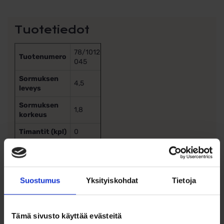
Tuotetiedot
78/10120-
Tuotenumero
045
Sormuksen
4,5
leveys
Sormuksen
1,8
korkeus
Timantit (kpl)
0
Timanttien
0.0000
paino
Timanttien
–
Suostumus
Yksityiskohdat
Tietoja
laatu
Kaiverrus
Halutessasi teemme kaiverruksen sormukseen veloituksetta.
Tämä sivusto käyttää evästeitä
Muistathan varmistaa oikean sormuskoon, sillä kaiverretuilla