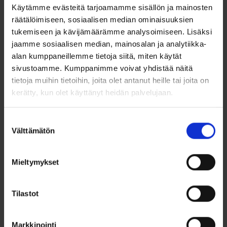
sormuksilla ei ole palautusoikeutta.
Käytämme evästeitä tarjoamamme sisällön ja mainosten
räätälöimiseen, sosiaalisen median ominaisuuksien
tukemiseen ja kävijämäärämme analysoimiseen. Lisäksi
jaamme sosiaalisen median, mainosalan ja analytiikka-
Vaihto- ja palautusoikeus
alan kumppaneillemme tietoja siitä, miten käytät
2 viikon vaihto- ja palautusoikeus. Mikäli vaihdat
sivustoamme. Kumppanimme voivat yhdistää näitä
normaalihintaiseen tuotteeseen, veloitamme sinulta hinnan
tietoja muihin tietoihin, joita olet antanut heille tai joita on
erotuksen.
kerätty, kun olet käyttänyt heidän palvelujaan.
Kaiverretulla tuotteella ei ole palautusoikeutta.
Suostumuksen
Titaani sormusmateriaalina
Välttämätön
valinta
Titaani tuntuu kevyeltä ja miellyttävältä sormessa. Titaanin
lämmönjohtokyvyn ansiosta sormus tuntuu aina
Mieltymykset
ihonlämpöiseltä. Titaanisormus on myös hyvä sormus
allergiselle ja herkkäihoiselle, sillä titaani soveltuu allergisille
hyvin, koska se ei reagoi elimistön kanssa. Titaani on erittäin
kestävä materiaali, mutta naarmuuntuu herkästi.
Tilastot
Sormukseen muodostuu aikaa myöten himmeä patina.
Sormuksen voi kiillottaa kultasepällä kiiltäväksi,.
mattapintaisen titaanisormuksen voi kotikonsteillakin matata
Markkinointi