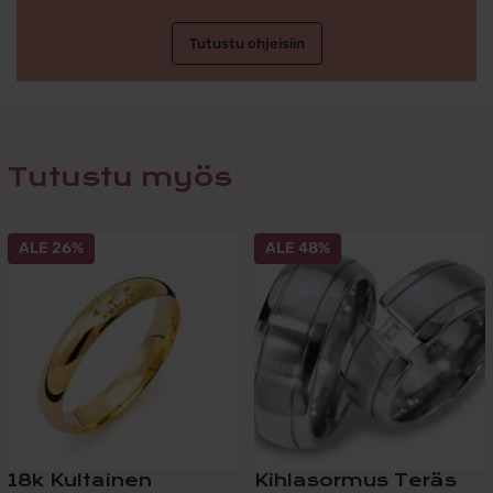
Tutustu ohjeisiin
Tutustu myös
Tällä
ALE 26%
ALE 48%
tuotteella
on
useampi
muunnelma.
Voit
tehdä
valinnat
tuotteen
sivulla.
18k Kultainen
Kihlasormus Teräs