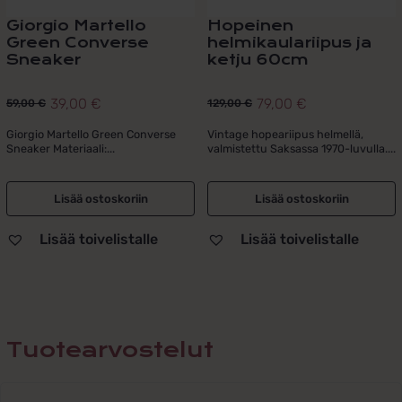
Giorgio Martello
Hopeinen
Green Converse
helmikaulariipus ja
Sneaker
ketju 60cm
39,00
€
79,00
€
59,00
€
129,00
€
Alkuperäinen
Nykyinen
Alkuperäinen
Nykyinen
hinta
hinta
hinta
hinta
Giorgio Martello Green Converse
Vintage hopeariipus helmellä,
Sneaker Materiaali:...
valmistettu Saksassa 1970-luvulla....
oli:
on:
oli:
on:
59,00 €.
39,00 €.
129,00 €.
79,00 €.
Lisää ostoskoriin
Lisää ostoskoriin
Lisää toivelistalle
Lisää toivelistalle
Tuotearvostelut