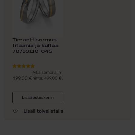
Timanttisormus
titaania ja kultaa
78/10110-045
Aikaisempi alin
Arvostelu
499,00
€
hinta:
499,00
€
.
tuotteesta:
5.00
/ 5
Lisää ostoskoriin
Lisää toivelistalle