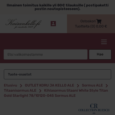
Siirry
Ilmainen toimitus kaikille yli 80€ tilauksille ( postipaketti
sisältöön
postin noutopisteeseen).
Ostoskori
Tuotteita (0)
0,00
€
Kaisankello.fi
Search
Hae
for:
Tuote-osastot
Etusivu
OUTLET KORU JA KELLO ALE
Sormus ALE
Titaanisormus ALE
Kihlasormus titaani White Style Titan
Gold Starlight 78/10120-045 Sormus ALE