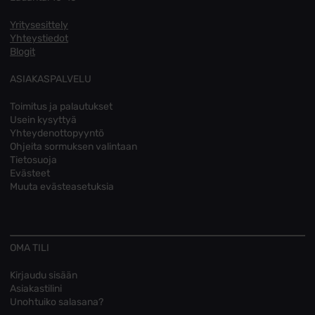
Yritysesittely
Yhteystiedot
Blogit
ASIAKASPALVELU
Toimitus ja palautukset
Usein kysyttyä
Yhteydenottopyyntö
Ohjeita sormuksen valintaan
Tietosuoja
Evästeet
Muuta evästeasetuksia
OMA TILI
Kirjaudu sisään
Asiakastilini
Unohtuiko salasana?