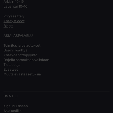
Arkisin 10-19
Lauantai 10-16
Yritysesittely
Yhteystiedot
Blogit
ASIAKASPALVELU
Toimitus ja palautukset
Usein kysyttyä
Yhteydenottopyyntö
Ohjeita sormuksen valintaan
Tietosuoja
Evästeet
Muuta evästeasetuksia
OMA TILI
Kirjaudu sisään
Asiakastilini