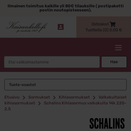
Siirry
Ilmainen toimitus kaikille yli 80€ tilauksille ( postipaketti
sisältöön
postin noutopisteeseen).
Ostoskori
Tuotteita (0)
0,00
€
Kaisankello.fi
Search
Hae
for:
Tuote-osastot
Etusivu
Sormukset
Kihlasormukset
Valkokultaiset
kihlasormukset
Schalins Kihlasormus valkokulta 14k 220-
2,5