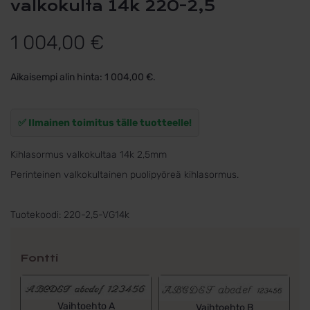
valkokulta 14k 220-2,5
1 004,00
€
Aikaisempi alin hinta:
1 004,00
€
.
✅ Ilmainen toimitus tälle tuotteelle!
Kihlasormus valkokultaa 14k 2,5mm
Perinteinen valkokultainen puolipyöreä kihlasormus.
Tuotekoodi:
220-2,5-VG14k
Fontti
Vaihtoehto A
Vaihtoehto B