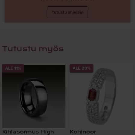
Tutustu ohjeisiin
Tutustu myös
Tällä
ALE 11%
ALE 20%
tuotteella
on
useampi
muunnelma.
Voit
tehdä
valinnat
tuotteen
sivulla.
Kihlasormus High
Kohinoor