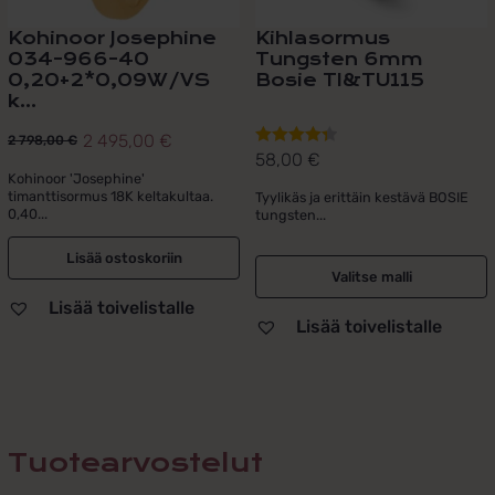
Kohinoor Josephine
Kihlasormus
034-966-40
Tungsten 6mm
0,20+2*0,09W/VS
Bosie TI&TU115
k...
2 495,00
€
2 798,00
€
Alkuperäinen
Nykyinen
58,00
€
Arvostelu
hinta
hinta
Kohinoor 'Josephine'
tuotteesta:
timanttisormus 18K keltakultaa.
Tyylikäs ja erittäin kestävä BOSIE
oli:
on:
4.40
/ 5
0,40...
tungsten...
2
2
798,00 €.
495,00 €.
Lisää ostoskoriin
Valitse malli
Lisää toivelistalle
Lisää toivelistalle
Tuotearvostelut