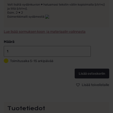
Voit lisätä sydänkuvion ♥ haluamasi tekstin väliin kopioimalla (ctrl+c)
ja liitä (ctrl+v).
Esim. J ♥ J
Esimerkkimalli sydämestä
Lue lisää sormuksen koon ja materiaalin valinnasta
Määrä
Schalins
Kihlasormus
Toimitusaika 5-15 arkipäivää
valkokulta
14k
220-
Lisää ostoskoriin
2,5
määrä
Lisää toivelistalle
Tuotetiedot