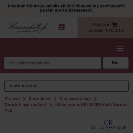
Siirry
Ilmainen toimitus kaikille yli 80€ tilauksille ( postipaketti
sisältöön
postin noutopisteeseen).
Ostoskori
Tuotteita (0)
0,00
€
Kaisankello.fi
Search
Hae
for:
Tuote-osastot
Etusivu
Sormukset
Kihlasormukset
Teräskihlasormukset
Kihlasormus 88/20180-065, Sormus
ALE