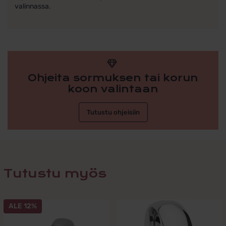
valinnassa.
Ohjeita sormuksen tai korun
koon valintaan
Tutustu ohjeisiin
Tutustu myös
Tällä
ALE 12%
tuotteella
on