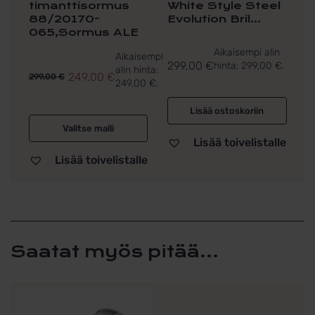
timanttisormus
White Style Steel
88/20170-
Evolution Bril...
065,Sormus ALE
Aikaisempi alin
Aikaisempi
299,00
€
hinta:
299,00
€
.
alin hinta:
249,00
€
299,00
€
249,00
€
.
Alkuperäinen
Nykyinen
hinta
hinta
Lisää ostoskoriin
oli:
on:
Valitse malli
299,00 €.
249,00 €.
Lisää toivelistalle
Lisää toivelistalle
Saatat myös pitää...