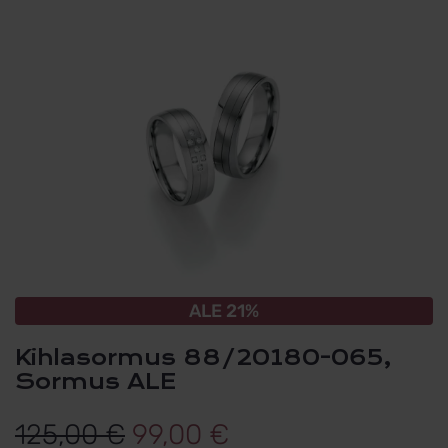
ALE 21%
Kihlasormus 88/20180-065,
Sormus ALE
Alkuperäinen
Nykyinen
125,00
€
99,00
€