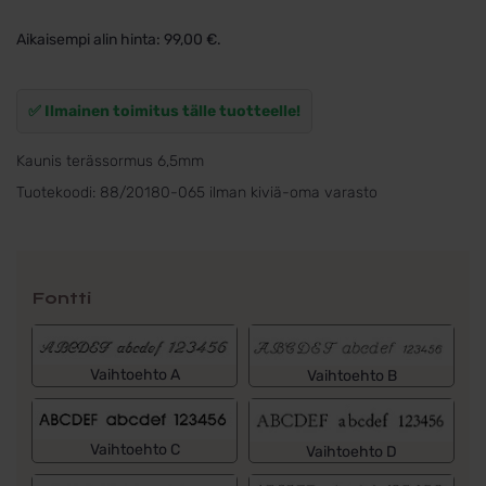
hinta
hinta
Aikaisempi alin hinta:
99,00
€
.
oli:
on:
125,00 €.
99,00 €.
✅ Ilmainen toimitus tälle tuotteelle!
Kaunis terässormus 6,5mm
Tuotekoodi:
88/20180-065 ilman kiviä-oma varasto
Fontti
Vaihtoehto A
Vaihtoehto B
Vaihtoehto C
Vaihtoehto D