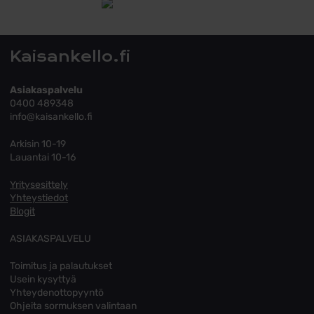
Tutustu toimitusehtoihin
Kaisankello.fi
Asiakaspalvelu
0400 489348
info@kaisankello.fi
Arkisin 10-19
Lauantai 10-16
Yritysesittely
Yhteystiedot
Blogit
ASIAKASPALVELU
Toimitus ja palautukset
Usein kysyttyä
Yhteydenottopyyntö
Ohjeita sormuksen valintaan