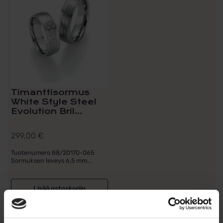
Timanttisormus
White Style Steel
Evolution Bril...
299,00
€
Tuotenumero 88/20170-065
Sormuksen leveys 6,5 mm...
Lisää ostoskoriin
Lisää toivelistalle