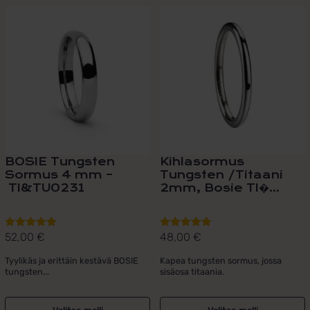
Tällä
Tällä
tuotteella
tuotteella
on
on
useampi
useampi
muunnelma.
muunnelma.
Voit
Voit
tehdä
tehdä
valinnat
valinnat
tuotteen
tuotteen
sivulla.
sivulla.
BOSIE Tungsten
Kihlasormus
Sormus 4 mm –
Tungsten /Titaani
TI&TU0231
2mm, Bosie TI�...
52,00
€
48,00
€
Arvostelu
Arvostelu
tuotteesta:
tuotteesta:
Tyylikäs ja erittäin kestävä BOSIE
Kapea tungsten sormus, jossa
5.00
/ 5
5.00
/ 5
tungsten...
sisäosa titaania.