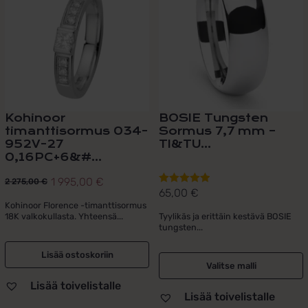
useampi
muunnelma.
Voit
tehdä
valinnat
tuotteen
sivulla.
Kohinoor
BOSIE Tungsten
timanttisormus 034-
Sormus 7,7 mm –
952V-27
TI&TU...
0,16PC+6&#...
1 995,00
€
2 275,00
€
Alkuperäinen
Nykyinen
65,00
€
Arvostelu
hinta
hinta
Kohinoor Florence -timanttisormus
tuotteesta:
18K valkokullasta. Yhteensä...
Tyylikäs ja erittäin kestävä BOSIE
oli:
on:
5.00
/ 5
tungsten...
2
1
275,00 €.
995,00 €.
Lisää ostoskoriin
Valitse malli
Lisää toivelistalle
Lisää toivelistalle