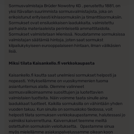
Sormusvalmistaja Brüder Nowotny KG , perustettu 1881, on
yksi Itävallan suurimmista sormusvalmistajista, joka on
erikoistunut erityisesti kihlasormuksiin ja timanttisormuksiin.
Sormukset ovat ensiluokkaisen laadukkaita, valmistettu
parhaista materiaaleista perinteisellä ammattitaidolla.
Sormukset valmistetaan Wienissä. Noudatamme sormuksissa
valmistajan säätämiä hintoja, joten saat sormukst
kilpailukykyiseen eurooppalaiseen hintaan, ilman välikäsien
lisiä.
Miksi tilata Kaisankello.fi verkkokaupasta
Kaisankello.fi kautta saat unelmiesi sormukset helposti ja
nopeasti. Yrityksellämme on vuosikymmenien tuoma
asiantuntemus alalla. Olemme valinneet
sormusvalikoimaamme suosittujen ja luotettavien
valmistaien tuotteita. Näin voimme taata sinulle aina
laadukkaat tuotteet. Kaikilla sormuksilla on vähintään yhden
vuoden takuu. Kun sinulla on sormuskoko tiedossa, voit
helposti tilata sormuksen verkkokaupastamme, halutessasi jo
valmiiksi kaiverrettuna. Kaiverrukset teemme meiltä
ostettuihin sormuksiin veloituksetta. Opastamme sinua
myös mielellämme asiakaspalvelussamme oikean koon