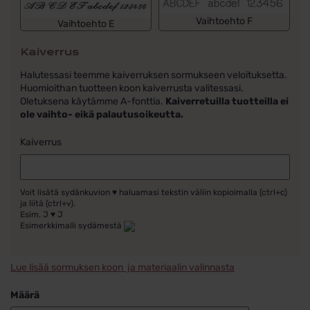
Vaihtoehto F
Vaihtoehto E
Kaiverrus
Halutessasi teemme kaiverruksen sormukseen veloituksetta.
Huomioithan tuotteen koon kaiverrusta valitessasi.
Oletuksena käytämme A-fonttia.
Kaiverretuilla tuotteilla ei
ole vaihto- eikä palautusoikeutta.
Kaiverrus
Voit lisätä sydänkuvion ♥ haluamasi tekstin väliin kopioimalla (ctrl+c)
ja liitä (ctrl+v).
Esim. J ♥ J
Esimerkkimalli sydämestä
Lue lisää sormuksen koon ja materiaalin valinnasta
Määrä