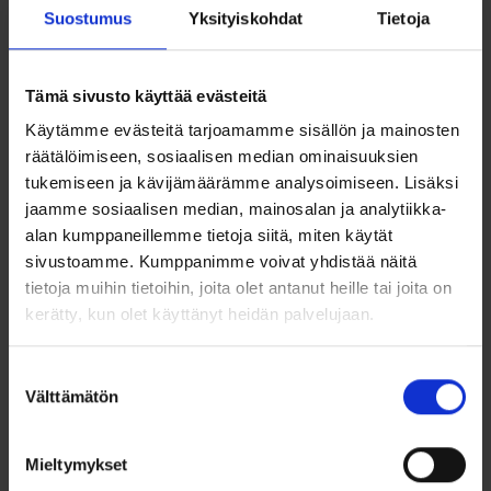
Suostumus
Yksityiskohdat
Tietoja
Tuotetiedot
Tämä sivusto käyttää evästeitä
88/20180-
Tuotenumero
065
Käytämme evästeitä tarjoamamme sisällön ja mainosten
räätälöimiseen, sosiaalisen median ominaisuuksien
Sormuksen
6,5
leveys
tukemiseen ja kävijämäärämme analysoimiseen. Lisäksi
jaamme sosiaalisen median, mainosalan ja analytiikka-
Sormuksen
2,0
alan kumppaneillemme tietoja siitä, miten käytät
korkeus
sivustoamme. Kumppanimme voivat yhdistää näitä
Timantit (kpl)
0
tietoja muihin tietoihin, joita olet antanut heille tai joita on
Timanttien
kerätty, kun olet käyttänyt heidän palvelujaan.
0.0000
paino (g)
Timanttien
Suostumuksen
–
laatu
Välttämätön
valinta
Sormuksen sisäreuna on hieman pyöristetty.
Sormuksissa kappalehinta
Mieltymykset
Sormuksen saatavuus ja toimitusaika