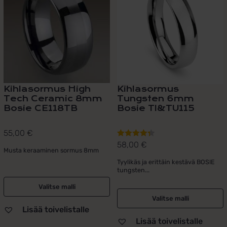
useampi
useampi
muunnelma.
muunnelma.
Voit
Voit
tehdä
tehdä
valinnat
valinnat
tuotteen
tuotteen
sivulla.
sivulla.
Kihlasormus High
Kihlasormus
Tech Ceramic 8mm
Tungsten 6mm
Bosie CE118TB
Bosie TI&TU115
55,00
€
58,00
€
Arvostelu
Musta keraaminen sormus 8mm
tuotteesta:
Tyylikäs ja erittäin kestävä BOSIE
4.40
/ 5
tungsten...
Valitse malli
Valitse malli
Lisää toivelistalle
Lisää toivelistalle