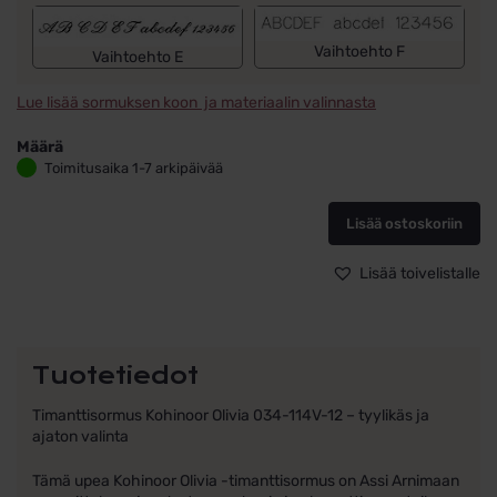
Vaihtoehto F
Vaihtoehto E
Lue lisää sormuksen koon ja materiaalin valinnasta
Määrä
Kohinoor
Toimitusaika 1-7 arkipäivää
timanttisormus
Olivia,
Lisää ostoskoriin
034-
114V-
12
Lisää toivelistalle
koko
17,5
määrä
Tuotetiedot
Timanttisormus Kohinoor Olivia 034-114V-12 – tyylikäs ja
ajaton valinta
Tämä upea Kohinoor Olivia -timanttisormus on Assi Arnimaan