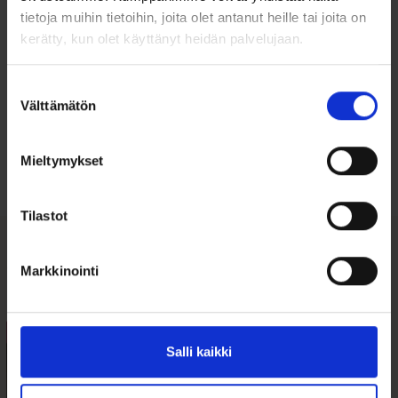
tietoja muihin tietoihin, joita olet antanut heille tai joita on
kerätty, kun olet käyttänyt heidän palvelujaan.
Suostumuksen
Ohjeita sormuksen tai korun
Välttämätön
valinta
koon valintaan
Mieltymykset
Tutustu ohjeisiin
Tilastot
Tutustu myös
Markkinointi
Tällä
Tällä
ALE 11%
ALE 67%
tuotteella
tuotteella
Salli kaikki
on
on
useampi
useampi
muunnelma.
muunnelma.