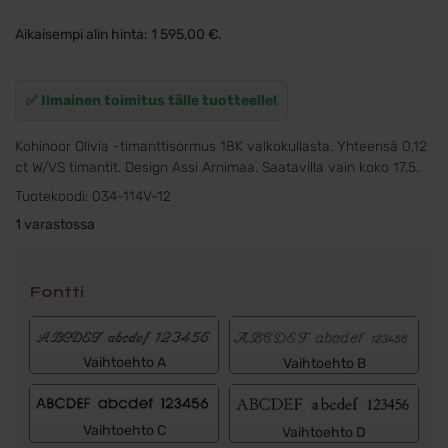
Aikaisempi alin hinta:
1 595,00
€
.
✅ Ilmainen toimitus tälle tuotteelle!
Kohinoor Olivia -timanttisormus 18K valkokullasta. Yhteensä 0,12
ct W/VS timantit. Design Assi Arnimaa. Saatavilla vain koko 17,5.
Tuotekoodi:
034-114V-12
1 varastossa
Fontti
Vaihtoehto A
Vaihtoehto B
Vaihtoehto C
Vaihtoehto D