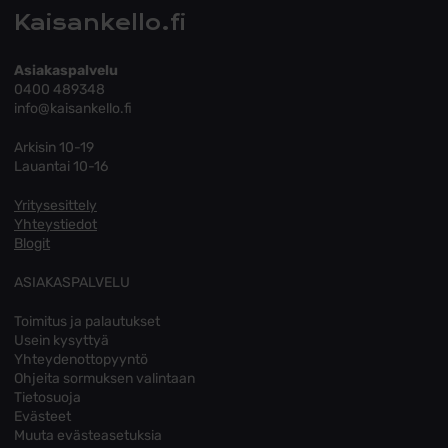
Kaisankello.fi
Asiakaspalvelu
0400 489348
info@kaisankello.fi
Arkisin 10-19
Lauantai 10-16
Yritysesittely
Yhteystiedot
Blogit
ASIAKASPALVELU
Toimitus ja palautukset
Usein kysyttyä
Yhteydenottopyyntö
Ohjeita sormuksen valintaan
Tietosuoja
Evästeet
Muuta evästeasetuksia