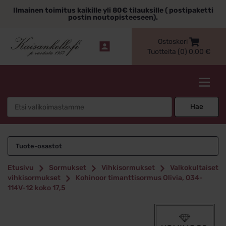
Siirry
Ilmainen toimitus kaikille yli 80€ tilauksille ( postipaketti
sisältöön
postin noutopisteeseen).
Ostoskori
Tuotteita (0)
0,00
€
Kaisankello.fi
Search
Hae
for:
Tuote-osastot
Etusivu
Sormukset
Vihkisormukset
Valkokultaiset
vihkisormukset
Kohinoor timanttisormus Olivia, 034-
114V-12 koko 17,5