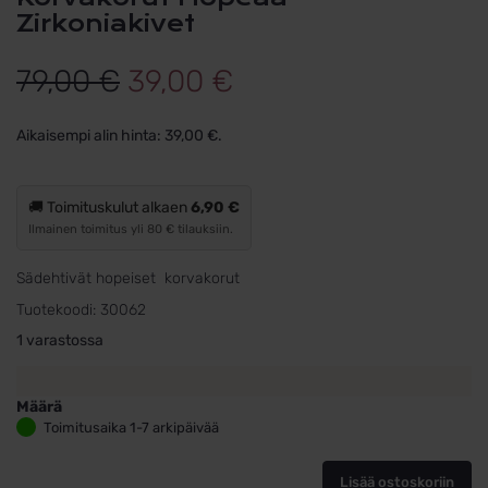
Zirkoniakivet
Alkuperäinen
Nykyinen
79,00
€
39,00
€
hinta
hinta
Aikaisempi alin hinta:
39,00
€
.
oli:
on:
79,00 €.
39,00 €.
🚚 Toimituskulut alkaen
6,90 €
Ilmainen toimitus yli 80 € tilauksiin.
Sädehtivät hopeiset korvakorut
Tuotekoodi:
30062
1 varastossa
Määrä
Korvakorut
Toimitusaika 1-7 arkipäivää
Hopeaa
Zirkoniakivet
Lisää ostoskoriin