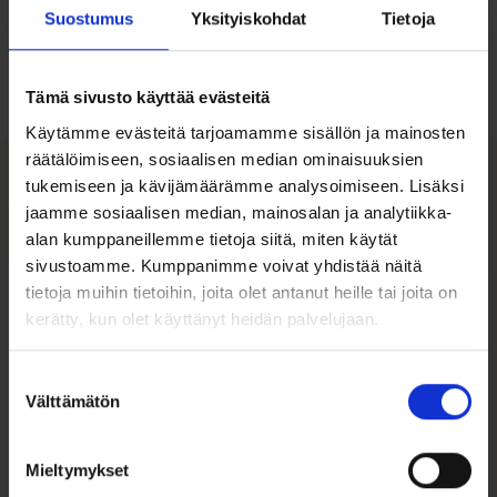
Ohjeita sormuksen tai korun
Suostumus
Yksityiskohdat
Tietoja
koon valintaan
Tutustu ohjeisiin
Tämä sivusto käyttää evästeitä
Käytämme evästeitä tarjoamamme sisällön ja mainosten
räätälöimiseen, sosiaalisen median ominaisuuksien
tukemiseen ja kävijämäärämme analysoimiseen. Lisäksi
Tutustu myös
jaamme sosiaalisen median, mainosalan ja analytiikka-
alan kumppaneillemme tietoja siitä, miten käytät
sivustoamme. Kumppanimme voivat yhdistää näitä
tietoja muihin tietoihin, joita olet antanut heille tai joita on
kerätty, kun olet käyttänyt heidän palvelujaan.
Suostumuksen
Välttämätön
valinta
Mieltymykset