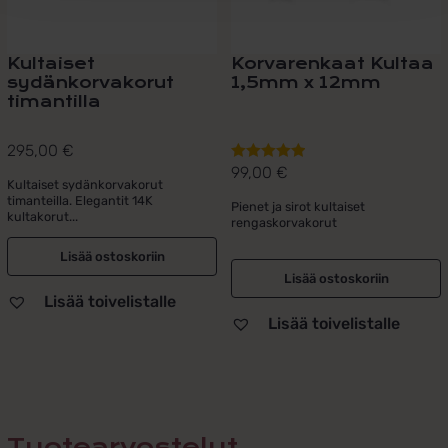
Kultaiset
Korvarenkaat Kultaa
sydänkorvakorut
1,5mm x 12mm
timantilla
295,00
€
99,00
€
Arvostelu
Kultaiset sydänkorvakorut
tuotteesta:
timanteilla. Elegantit 14K
Pienet ja sirot kultaiset
5.00
/ 5
kultakorut...
rengaskorvakorut
Lisää ostoskoriin
Lisää ostoskoriin
Lisää toivelistalle
Lisää toivelistalle
Tuotearvostelut