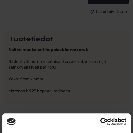
määrä
Lisää toivelistalle
Tuotetiedot
Neliön muotoiset hopeiset korvakorut
Sädehtivät neliön muotoiset korvakorut, joissa neljä
säihkyvää kiveä per koru.
Koko: 6mm x 6mm
Materiaali: 925 hopeaa, rodinoitu