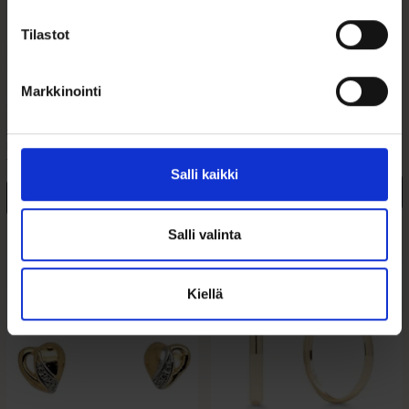
Kultaiset
Kultaiset korvakorut
Korvarenkaat,
Lintu
Tilastot
kaksinkertaiset
renkaat...
Markkinointi
129,00
€
235,00
€
Kauniit ja sirot kultaiset lintu-
Suomessa valmistetut
korvakorut lapselle ...
kaksinkertaiset rengaskorvakorut
14k kullasta...
Salli kaikki
Lisää ostoskoriin
Lisää ostoskoriin
Lisää toivelistalle
Salli valinta
Lisää toivelistalle
Kiellä