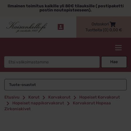
Siirry
Ilmainen toimitus kaikille yli 80€ tilauksille ( postipaketti
sisältöön
postin noutopisteeseen).
Ostoskori
Tuotteita (0)
0,00
€
Kaisankello.fi
Search
Hae
for:
Tuote-osastot
Etusivu
Korut
Korvakorut
Hopeiset Korvakorut
Hopeiset nappikorvakorut
Korvakorut Hopeaa
Zirkoniakivet