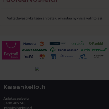
Valitettavasti yksikään arvostelu ei vastaa nykyisiä valintojasi
Toimitusehdot
Tutustu toimitusehtoihin
Kaisankello.fi
Asiakaspalvelu
0400 489348
info@kaisankello.fi