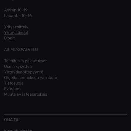
Arkisin 10-19
Lauantai 10-16
Yritysesittely
Yhteystiedot
Blogit
ASIAKASPALVELU
Toimitus ja palautukset
Usein kysyttyä
Yhteydenottopyyntö
Ohjeita sormuksen valintaan
Tietosuoja
Evästeet
Muuta evästeasetuksia
OMA TILI