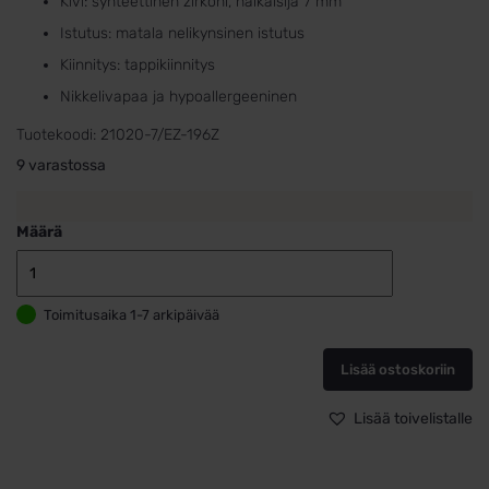
Kivi: synteettinen zirkoni, halkaisija 7 mm
Istutus: matala nelikynsinen istutus
Kiinnitys: tappikiinnitys
Nikkelivapaa ja hypoallergeeninen
Tuotekoodi:
21020-7/EZ-196Z
9 varastossa
Määrä
Hopeiset
pyöreät
Toimitusaika 1-7 arkipäivää
zirkonikorvak
7
mm
Lisää ostoskoriin
määrä
Lisää toivelistalle