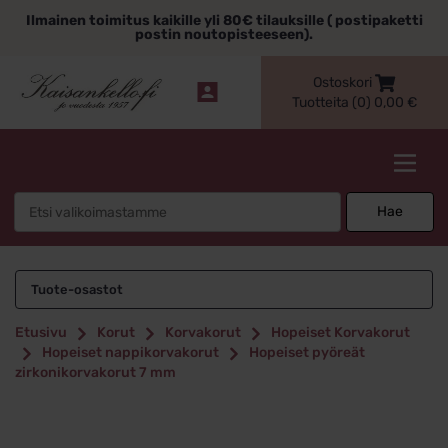
Siirry
Ilmainen toimitus kaikille yli 80€ tilauksille ( postipaketti
sisältöön
postin noutopisteeseen).
Ostoskori
Tuotteita (0)
0,00
€
Kaisankello.fi
Search
Hae
for:
Tuote-osastot
Etusivu
Korut
Korvakorut
Hopeiset Korvakorut
Hopeiset nappikorvakorut
Hopeiset pyöreät
zirkonikorvakorut 7 mm