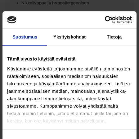
Nikkelivapaa ja hypoallergeeninen
Hoito-ohje:
Puhdista korut säännöllisesti pehmeällä liinalla ja
säilytä ne kuivassa, suojattuna kosteudelta ja
kemikaaleilta.
Suostumus
Yksityiskohdat
Tietoja
Tämä sivusto käyttää evästeitä
Käytämme evästeitä tarjoamamme sisällön ja mainosten
räätälöimiseen, sosiaalisen median ominaisuuksien
Ohjeita sormuksen tai korun
koon valintaan
tukemiseen ja kävijämäärämme analysoimiseen. Lisäksi
jaamme sosiaalisen median, mainosalan ja analytiikka-
alan kumppaneillemme tietoja siitä, miten käytät
Tutustu ohjeisiin
sivustoamme. Kumppanimme voivat yhdistää näitä
tietoja muihin tietoihin, joita olet antanut heille tai joita on
kerätty, kun olet käyttänyt heidän palvelujaan.
Tutustu myös
Suostumuksen