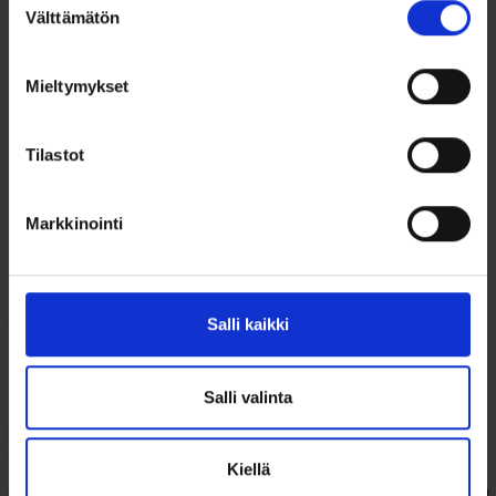
Välttämätön
valinta
Mieltymykset
Tilastot
Markkinointi
Kultaiset
Kultaiset
Sydänkorvakorut
sydänkorvakorut
Salli kaikki
Kirkkaalla
timantilla
Zirkoniaki...
295,00
€
298,00
€
Salli valinta
Kultaiset sydänkorvakorut
Siron kokoiset 14K kultaiset
timanteilla. Elegantit 14K
sydänkorvakorut, joissa...
kultakorut...
Kiellä