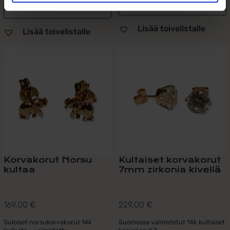
Lisää ostoskoriin
Lisää ostoskoriin
Lisää toivelistalle
Lisää toivelistalle
Korvakorut Norsu
Kultaiset korvakorut
kultaa
7mm zirkonia kivellä
169,00
€
229,00
€
Suloiset norsukorvakorut 14k
Suomessa valmistetut 14k kultaiset