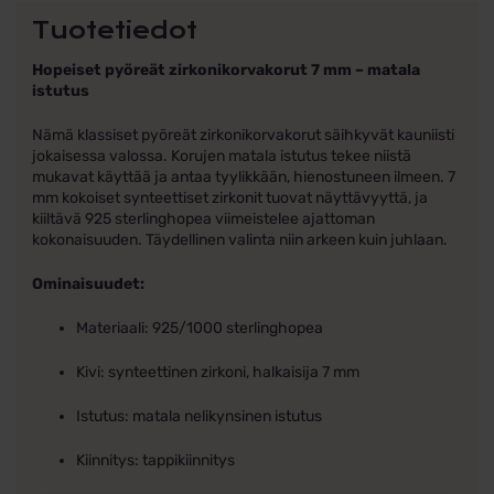
Tuotetiedot
Hopeiset pyöreät zirkonikorvakorut 7 mm – matala
istutus
Nämä klassiset pyöreät zirkonikorvakorut säihkyvät kauniisti
jokaisessa valossa. Korujen matala istutus tekee niistä
mukavat käyttää ja antaa tyylikkään, hienostuneen ilmeen. 7
mm kokoiset synteettiset zirkonit tuovat näyttävyyttä, ja
kiiltävä 925 sterlinghopea viimeistelee ajattoman
kokonaisuuden. Täydellinen valinta niin arkeen kuin juhlaan.
Ominaisuudet:
Materiaali: 925/1000 sterlinghopea
Kivi: synteettinen zirkoni, halkaisija 7 mm
Istutus: matala nelikynsinen istutus
Kiinnitys: tappikiinnitys