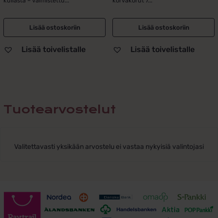
kullasta – valmistettu...
korvakorut 7...
Lisää ostoskoriin
Lisää ostoskoriin
Lisää toivelistalle
Lisää toivelistalle
Tuotearvostelut
Valitettavasti yksikään arvostelu ei vastaa nykyisiä valintojasi