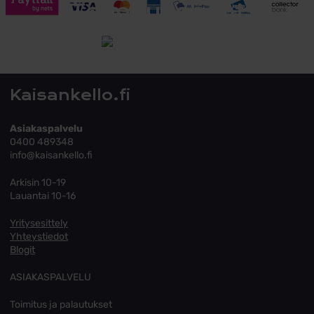
Toimitusehdot
Tutustu toimitusehtoihin
Kaisankello.fi
Asiakaspalvelu
0400 489348
info@kaisankello.fi
Arkisin 10-19
Lauantai 10-16
Yritysesittely
Yhteystiedot
Blogit
ASIAKASPALVELU
Toimitus ja palautukset