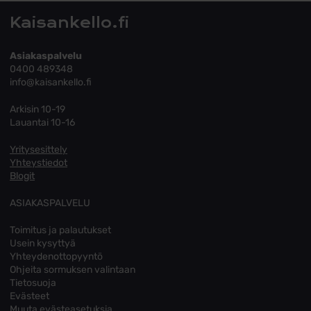
Kaisankello.fi
Asiakaspalvelu
0400 489348
info@kaisankello.fi
Arkisin 10-19
Lauantai 10-16
Yritysesittely
Yhteystiedot
Blogit
ASIAKASPALVELU
Toimitus ja palautukset
Usein kysyttyä
Yhteydenottopyyntö
Ohjeita sormuksen valintaan
Tietosuoja
Evästeet
Muuta evästeasetuksia