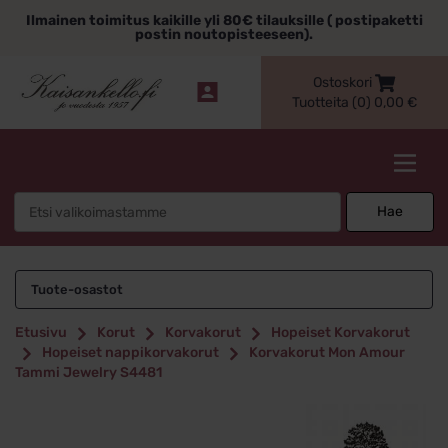
Siirry
Ilmainen toimitus kaikille yli 80€ tilauksille ( postipaketti
sisältöön
postin noutopisteeseen).
Ostoskori
Tuotteita (0)
0,00
€
Kaisankello.fi
Search
Hae
for:
Tuote-osastot
Etusivu
Korut
Korvakorut
Hopeiset Korvakorut
Hopeiset nappikorvakorut
Korvakorut Mon Amour
Tammi Jewelry S4481