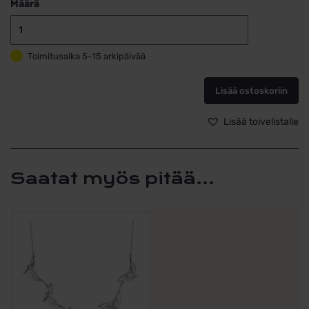
Määrä
Korvakorut
Mon
Toimitusaika 5-15 arkipäivää
Amour
Tammi
Jewelry
Lisää ostoskoriin
S4481
määrä
Lisää toivelistalle
Saatat myös pitää...