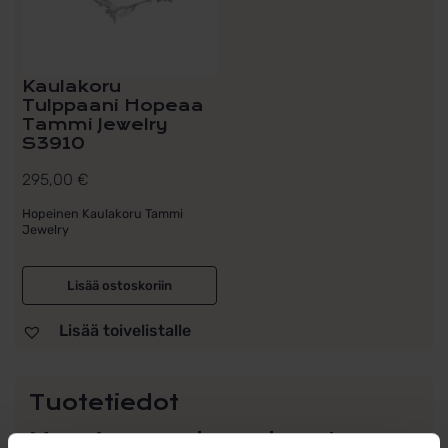
Kaulakoru
Tulppaani Hopeaa
Tammi Jewelry
S3910
295,00
€
Hopeinen Kaulakoru Tammi
Jewelry
Lisää ostoskoriin
Lisää toivelistalle
Tuotetiedot
Mon Amour -korvakorut,