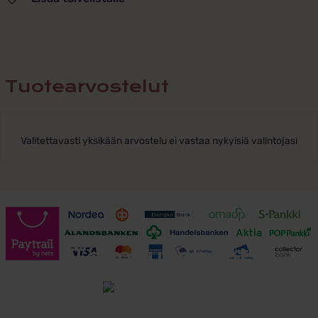
Tuotearvostelut
Valitettavasti yksikään arvostelu ei vastaa nykyisiä valintojasi
Toimitusehdot
Tutustu toimitusehtoihin