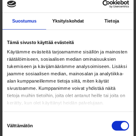
Tammi Jewelry S4481
Mon Amour -korvakorut ovat romanttisen kauniit hopeiset
Suostumus
Yksityiskohdat
Tietoja
nappikorvakorut, jotka henkivät ranskalaista eleganssia.
Sydämenmuotoinen filigraaninen muotoilu yhdistää
taidokkaan käsityön ja ajattoman tyylikkyyden, tehden
korvakoruista täydellisen lisän asuun kuin asuun. Nämä
Tämä sivusto käyttää evästeitä
pienikokoiset (0,9 cm x 0,9 cm) korut istuvat mukavasti ja
huomaamattomasti, mutta niiden yksityiskohtainen muotoilu
Käytämme evästeitä tarjoamamme sisällön ja mainosten
kiinnittää katseet.
räätälöimiseen, sosiaalisen median ominaisuuksien
tukemiseen ja kävijämäärämme analysoimiseen. Lisäksi
Valmistettu 925-sterlinghopeasta, nämä korvakorut ovat
jaamme sosiaalisen median, mainosalan ja analytiikka-
kestävä ja klassinen valinta. Korut toimitetaan tyylikkäässä
korurasiassa ja Tammen lahjapakkauksessa, tehden niistä
alan kumppaneillemme tietoja siitä, miten käytät
myös ihastuttavan lahjan erityiselle henkilölle.
sivustoamme. Kumppanimme voivat yhdistää näitä
tietoja muihin tietoihin, joita olet antanut heille tai joita on
Tuotetiedot:
kerätty, kun olet käyttänyt heidän palvelujaan.
Materiaali:
Hopea 925
Koko:
0,9 cm x 0,9 cm
Suostumuksen
Muotoilu:
Sydämenmuotoinen filigraani
Välttämätön
Pakkaus:
Sisältää korurasian ja Tammen
valinta
lahjapakkauksen