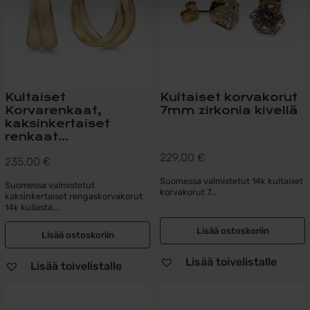
Kultaiset
Kultaiset korvakorut
Korvarenkaat,
7mm zirkonia kivellä
kaksinkertaiset
renkaat...
229,00
€
235,00
€
Suomessa valmistetut 14k kultaiset
Suomessa valmistetut
korvakorut 7...
kaksinkertaiset rengaskorvakorut
14k kullasta...
Lisää ostoskoriin
Lisää ostoskoriin
Lisää toivelistalle
Lisää toivelistalle