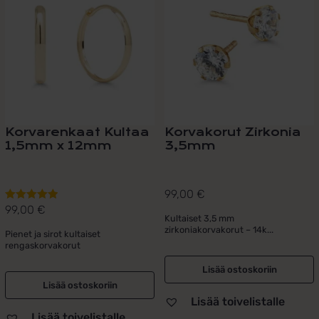
Korvarenkaat Kultaa
Korvakorut Zirkonia
1,5mm x 12mm
3,5mm
99,00
€
99,00
€
Arvostelu
Kultaiset 3,5 mm
tuotteesta:
zirkoniakorvakorut – 14k...
Pienet ja sirot kultaiset
5.00
/ 5
rengaskorvakorut
Lisää ostoskoriin
Lisää ostoskoriin
Lisää toivelistalle
Lisää toivelistalle