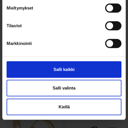
Mieltymykset
Tilastot
Ohjeita sormuksen tai korun
koon valintaan
Markkinointi
Tutustu ohjeisiin
Salli kaikki
Tutustu myös
Salli valinta
Kiellä