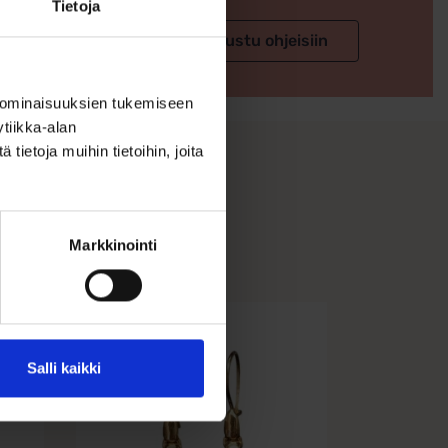
Tietoja
 valintaan
Tutustu ohjeisiin
 ominaisuuksien tukemiseen
tiikka-alan
ietoja muihin tietoihin, joita
Markkinointi
Salli kaikki