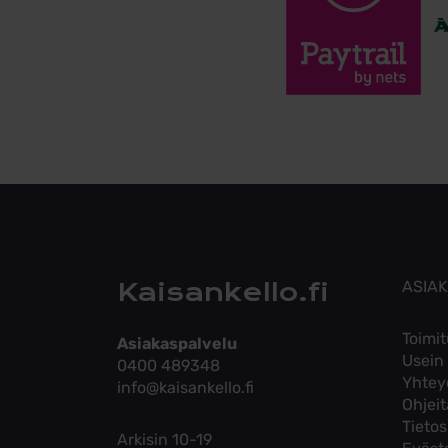
Kaisankello.fi
ASIA
Toimit
Asiakaspalvelu
Usein
0400 489348
Yhtey
info@kaisankello.fi
Ohjei
Tieto
Arkisin 10-19