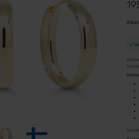
19
Aikai
✅ Il
Ajatto
leveys
Omina
Tuote