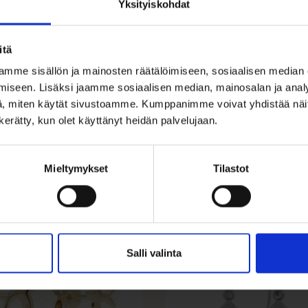
Yksityiskohdat
Ohjeita sormuksen tai korun koon
itä
mme sisällön ja mainosten räätälöimiseen, sosiaalisen median
iseen. Lisäksi jaamme sosiaalisen median, mainosalan ja analy
, miten käytät sivustoamme. Kumppanimme voivat yhdistää näitä t
n kerätty, kun olet käyttänyt heidän palvelujaan.
Mieltymykset
Tilastot
ALE 38%
Salli valinta