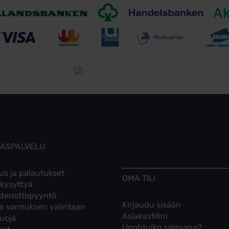
Toimitusehdot
Tutustu toimitusehtoihin
KASPALVELU
us ja palautukset
OMA TILI
 kysyttyä
denottopyyntö
Kirjaudu sisään
ta sormuksen valintaan
Asiakastilini
suoja
Unohtuiko salasana?