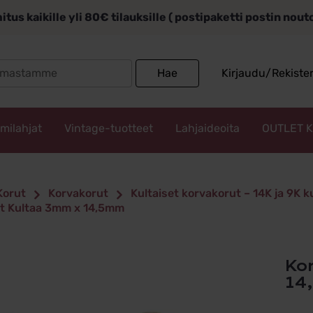
itus kaikille yli 80€ tilauksille ( postipaketti postin nou
Search
Hae
Kirjaudu/Rekiste
for:
mmilahjat
Vintage-tuotteet
Lahjaideoita
OUTLET 
Korut
Korvakorut
Kultaiset korvakorut – 14K ja 9K 
t Kultaa 3mm x 14,5mm
Korvarenkaat Kultaa 3mm x
14