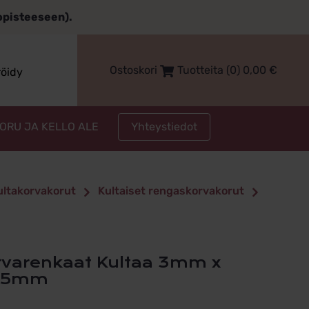
topisteeseen).
Ostoskori
Tuotteita (0)
0,00
€
röidy
Yhteystiedot
KORU JA KELLO ALE
kultakorvakorut
Kultaiset rengaskorvakorut
,5mm