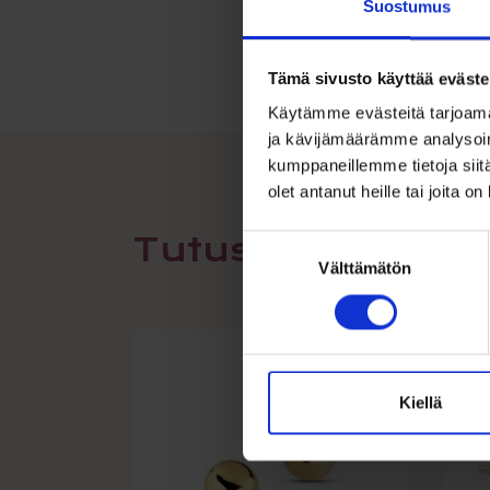
Suostumus
Tämä sivusto käyttää eväste
Käytämme evästeitä tarjoama
ja kävijämäärämme analysoim
kumppaneillemme tietoja siitä
olet antanut heille tai joita o
Tutustu myös
Suostumuksen
Välttämätön
valinta
Kiellä