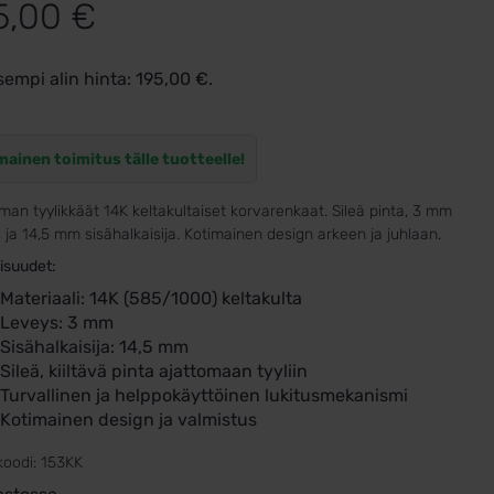
5,00
€
sempi alin hinta:
195,00
€
.
mainen toimitus tälle tuotteelle!
man tyylikkäät 14K keltakultaiset korvarenkaat. Sileä pinta, 3 mm
 ja 14,5 mm sisähalkaisija. Kotimainen design arkeen ja juhlaan.
isuudet:
Materiaali: 14K (585/1000) keltakulta
Leveys: 3 mm
Sisähalkaisija: 14,5 mm
Sileä, kiiltävä pinta ajattomaan tyyliin
Turvallinen ja helppokäyttöinen lukitusmekanismi
Kotimainen design ja valmistus
koodi:
153KK