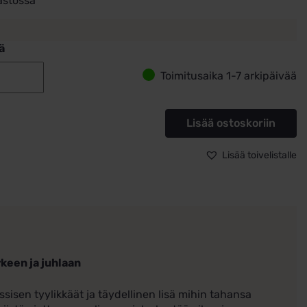
astossa
ä
Toimitusaika 1-7 arkipäivää
Korvarenkaat
Kultaa
3mm
Lisää ostoskoriin
x
14,5mm
Lisää toivelistalle
määrä
keen ja juhlaan
sisen tyylikkäät ja täydellinen lisä mihin tahansa