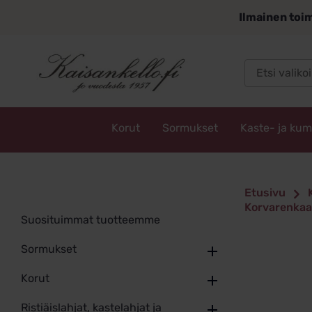
Siirry
Ilmainen toim
sisältöön
Korut
Sormukset
Kaste- ja ku
Kaisankello.fi
Etusivu
Korvarenkaa
Suosituimmat tuotteemme
Sormukset
Korut
Ristiäislahjat, kastelahjat ja