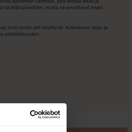
niistä ajattoman valinnan, joka kestää aikaa ja
 käyttää päivittäin, mutta ne soveltuvat myös
t sirot mutta silti näyttävät. Kotimainen laatu ja
a pitkäikäisyyden.