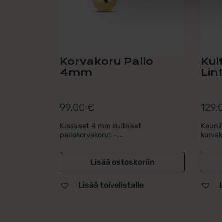
Korvakoru Pallo
Kul
4mm
Lin
99,00
€
129,
Klassiset 4 mm kultaiset
Kauniit
pallokorvakorut –...
korvak
Lisää ostoskoriin
Lisää toivelistalle