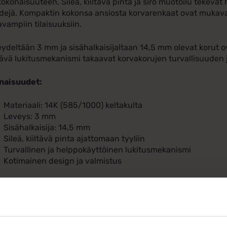
okonaisuuteen. Sileä, kiiltävä pinta ja siro muotoilu tekevät 
dejä. Kompaktin kokonsa ansiosta korvarenkaat ovat mukavat
avampiin tilaisuuksiin.
ydeltään 3 mm ja sisähalkaisijaltaan 14,5 mm olevat korut ova
ävä lukitusmekanismi takaavat korvakorujen turvallisuuden j
naisuudet:
Materiaali: 14K (585/1000) keltakulta
Leveys: 3 mm
Sisähalkaisija: 14,5 mm
Sileä, kiiltävä pinta ajattomaan tyyliin
Turvallinen ja helppokäyttöinen lukitusmekanismi
Kotimainen design ja valmistus