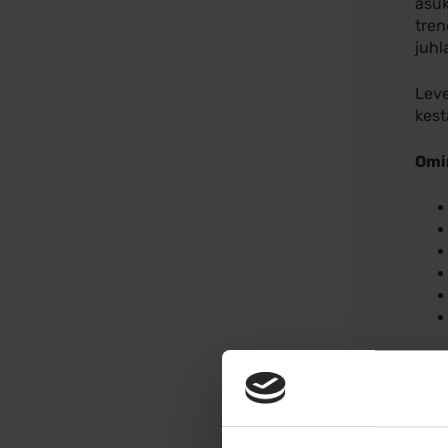
asuk
tren
juhl
Leve
kest
Omi