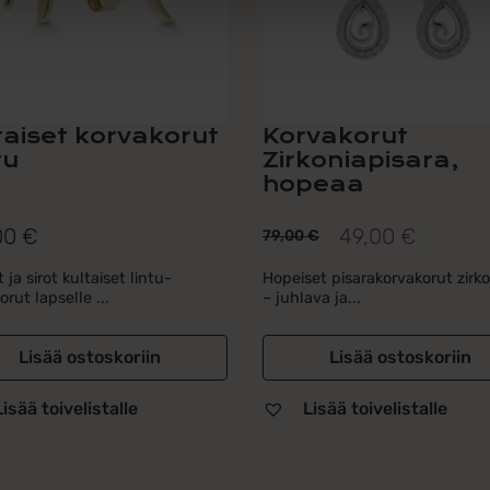
taiset korvakorut
Korvakorut
tu
Zirkoniapisara,
hopeaa
00
€
49,00
€
79,00
€
Alkuperäinen
Nykyinen
hinta
hinta
 ja sirot kultaiset lintu-
Hopeiset pisarakorvakorut zirko
orut lapselle ...
– juhlava ja...
oli:
on:
79,00 €.
49,00 €.
Lisää ostoskoriin
Lisää ostoskoriin
Lisää toivelistalle
Lisää toivelistalle