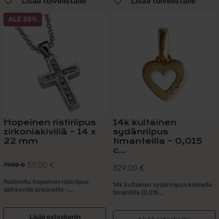
Lisää toivelistalle
Lisää toivelistalle
ALE 25%
Hopeinen ristiriipus
14k kultainen
zirkoniakivillä – 14 x
sydänriipus
22 mm
timanteilla – 0,015
c...
59,00
€
79,00
€
329,00
€
Alkuperäinen
Nykyinen
hinta
hinta
Rodinoitu hopeinen ristiriipus
14k kultainen sydänriipus kolmella
säihkyvillä zirkoneilla –...
timantilla (0,015...
oli:
on:
79,00 €.
59,00 €.
Lisää ostoskoriin