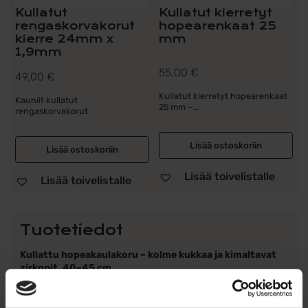
Kullatut
Kullatut kierretyt
rengaskorvakorut
hopearenkaat 25
kierre 24mm x
mm
1,9mm
55,00
€
49,00
€
Kullatut kierretyt hopearenkaat
Kauniit kullatut
25 mm –...
rengaskorvakorut
Lisää ostoskoriin
Lisää ostoskoriin
Lisää toivelistalle
Lisää toivelistalle
Tuotetiedot
Kullattu hopeakaulakoru – kolme kukkaa ja kimaltavat
zirkonit, 40–45 cm
Tämä elegantti kullattu 925-hopeinen kaulakoru hurmaa