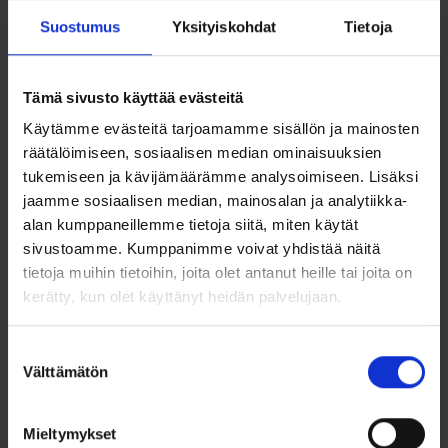
herkällä ja romanttisella ilmeellään. Korun keskellä loistaa
kolmen korun kauniisti muotoillun kukan kokonaisuus, jonka
Suostumus
Yksityiskohdat
Tietoja
sydämessä kimaltelevat synteettiset zirkonit. Lopputulos on
hienostunut, kevyt ja juuri sopivan näyttävä – täydellinen
valinta niin arkeen kuin juhlaan.
Tämä sivusto käyttää evästeitä
Koruosan leveys on 22 mm ja korkeus 8 mm, joten kukat
Käytämme evästeitä tarjoamamme sisällön ja mainosten
asettuvat kauniisti kaulan dekolteen ylle korostaen
räätälöimiseen, sosiaalisen median ominaisuuksien
kaulakorun raikasta ja modernia muotoilua.
tukemiseen ja kävijämäärämme analysoimiseen. Lisäksi
Ketju on säädettävissä 40–45 cm välillä, joten se sopii
jaamme sosiaalisen median, mainosalan ja analytiikka-
monenlaisiin asuihin ja tyyleihin. Kolme kukkaa symboloivat
alan kumppaneillemme tietoja siitä, miten käytät
kauneutta, kasvua ja harmoniaa – tehden tästä korusta
sivustoamme. Kumppanimme voivat yhdistää näitä
kauniin ja merkityksellisen lahjan itselle tai läheiselle.
tietoja muihin tietoihin, joita olet antanut heille tai joita on
kerätty, kun olet käyttänyt heidän palvelujaan.
Ominaisuudet
Kaunis kullattu 925-hopeinen kaulakoru
Suostumuksen
Välttämätön
valinta
Kolme herkkää kukkaa, joissa synteettiset zirkonit
Koruosan koko 22 × 8 mm
Mieltymykset