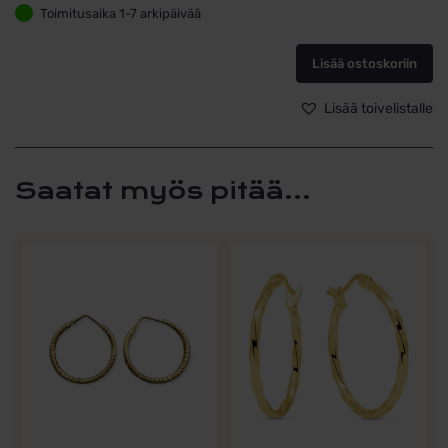
Kullattu
Toimitusaika 1-7 arkipäivää
hopeakaulakoru
–
Lisää ostoskoriin
kolme
kukkaa
ja
Lisää toivelistalle
kimaltavat
zirkonit,
40–
45
Saatat myös pitää...
cm
määrä