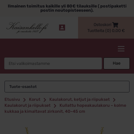
Siirry
Ilmainen toimitus kaikille yli 80€ tilauksille ( postipaketti
sisältöön
postin noutopisteeseen).
Ostoskori
Tuotteita (0)
0,00
€
Kaisankello.fi
Search
Hae
for:
Tuote-osastot
Etusivu
Korut
Kaulakorut, ketjut ja riipukset
Kaulakorut ja riipukset
Kullattu hopeakaulakoru – kolme
kukkaa ja kimaltavat zirkonit, 40–45 cm