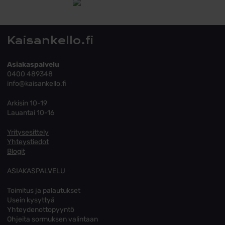
Tutustu toimitusehtoihin
Kaisankello.fi
Asiakaspalvelu
0400 489348
info@kaisankello.fi
Arkisin 10-19
Lauantai 10-16
Yritysesittely
Yhteystiedot
Blogit
ASIAKASPALVELU
Toimitus ja palautukset
Usein kysyttyä
Yhteydenottopyyntö
Ohjeita sormuksen valintaan