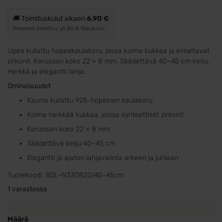
🚚 Toimituskulut alkaen
6,90 €
Ilmainen toimitus yli 80 € tilauksiin.
Upea kullattu hopeakaulakoru, jossa kolme kukkaa ja kimaltavat
zirkonit. Koruosan koko 22 × 8 mm. Säädettävä 40–45 cm ketju.
Herkkä ja elegantti lahja.
Ominaisuudet
Kaunis kullattu 925-hopeinen kaulakoru
Kolme herkkää kukkaa, joissa synteettiset zirkonit
Koruosan koko 22 × 8 mm
Säädettävä ketju 40–45 cm
Elegantti ja ajaton lahjavalinta arkeen ja juhlaan
Tuotekoodi:
BOL-N3308ZG/40-45cm
1 varastossa
Määrä