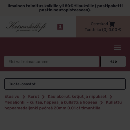
Siirry
Ilmainen toimitus kaikille yli 80€ tilauksille ( postipaketti
sisältöön
postin noutopisteeseen).
Ostoskori
Tuotteita (0)
0,00
€
Kaisankello.fi
Search
Hae
for:
Tuote-osastot
Etusivu
Korut
Kaulakorut, ketjut ja riipukset
Medaljonki – kultaa, hopeaa ja kullattua hopeaa
Kullattu
hopeamedaljonki pyöreä 20mm 0.01 ct timantilla