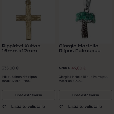
Rippiristi Kultaa
Giorgio Martello
16mm x12mm
Riipus Palmupuu
335,00
€
49,00
€
69,00
€
Alkuperäinen
Nykyinen
hinta
hinta
14k kultainen ristiriipus
Giorgio Martello Riipus Palmupuu
tähtikuviolla – siro...
Materiaali: 925...
oli:
on:
69,00 €.
49,00 €.
Lisää ostoskoriin
Lisää ostoskoriin
Lisää toivelistalle
Lisää toivelistalle