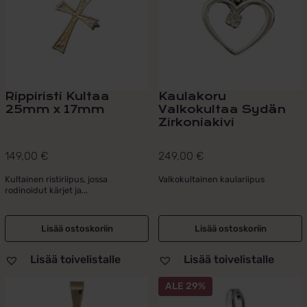
Rippiristi Kultaa
Kaulakoru
25mm x 17mm
Valkokultaa Sydän
Zirkoniakivi
149,00
€
249,00
€
Kultainen ristiriipus, jossa
Valkokultainen kaulariipus
rodinoidut kärjet ja...
Lisää ostoskoriin
Lisää ostoskoriin
Lisää toivelistalle
Lisää toivelistalle
ALE 29%