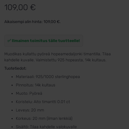
109,00
€
Aikaisempi alin hinta:
109,00
€
.
✅ Ilmainen toimitus tälle tuotteelle!
Muodikas kullattu pyöreä hopeamedaljonki timantilla. Tilaa
kahdelle kuvalle. Valmistettu 925 hopeasta, 14k kultaus.
Tuotetiedot:
Materiaali: 925/1000 sterlinghopea
Pinnoitus: 14k kultaus
Muoto: Pyöreä
Koristelu: Aito timantti 0.01 ct
Leveys: 20 mm
Korkeus: 20 mm (ilman lenkkiä)
Sisältö: Tilaa kahdelle valokuvalle