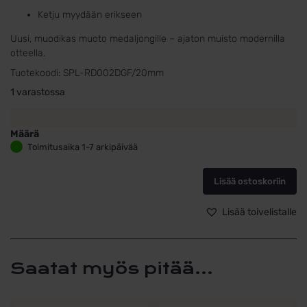
Ketju myydään erikseen
Uusi, muodikas muoto medaljongille – ajaton muisto modernilla
otteella.
Tuotekoodi:
SPL-RD002DGF/20mm
1 varastossa
Määrä
Kullattu
Toimitusaika 1-7 arkipäivää
hopeamedaljonki
pyöreä
Lisää ostoskoriin
20mm
0.01
ct
Lisää toivelistalle
timantilla
määrä
Saatat myös pitää...