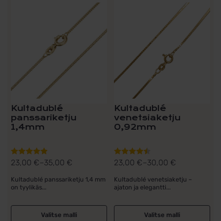
Tällä
Tällä
tuotteella
tuotteella
on
on
useampi
useampi
muunnelma.
muunnelma.
Voit
Voit
tehdä
tehdä
valinnat
valinnat
tuotteen
tuotteen
sivulla.
sivulla.
Kultadublé
Kultadublé
panssariketju
venetsiaketju
1,4mm
0,92mm
23,00
€
–
35,00
€
23,00
€
–
30,00
€
Arvostelu
Arvostelu
Hintaluokka:
Hintaluokka:
tuotteesta:
tuotteesta:
23,00 €
23,00 €
Kultadublé panssariketju 1,4 mm
Kultadublé venetsiaketju –
5.00
/ 5
4.50
/ 5
on tyylikäs...
ajaton ja elegantti...
-
-
35,00 €
30,00 €
Valitse malli
Valitse malli