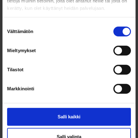
tietoja muihin tietoihin, joita olet antanut heille tai joita on
sydäntä.
kerätty, kun olet käyttänyt heidän palvelujaan.
Tuotetiedot:
Suostumuksen
Materiaali: 925/1000 sterlinghopea
Välttämätön
valinta
Pinnoitus: 14k kultaus
Mieltymykset
Muoto: Pyöreä
Koristelu: Aito timantti 0.01 ct
Tilastot
Leveys: 20 mm
Markkinointi
Korkeus: 20 mm (ilman lenkkiä)
Sisältö: Tilaa kahdelle valokuvalle
Ketju myydään erikseen
Salli kaikki
Uusi, muodikas muoto medaljongille – ajaton muisto
modernilla otteella.
Salli valinta