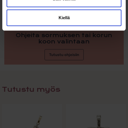
Kiellä
Ohjeita sormuksen tai korun
koon valintaan
Tutustu ohjeisiin
Tutustu myös