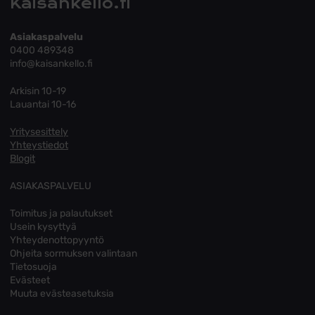
Kaisankello.fi
Asiakaspalvelu
0400 489348
info@kaisankello.fi
Arkisin 10-19
Lauantai 10-16
Yritysesittely
Yhteystiedot
Blogit
ASIAKASPALVELU
Toimitus ja palautukset
Usein kysyttyä
Yhteydenottopyyntö
Ohjeita sormuksen valintaan
Tietosuoja
Evästeet
Muuta evästeasetuksia