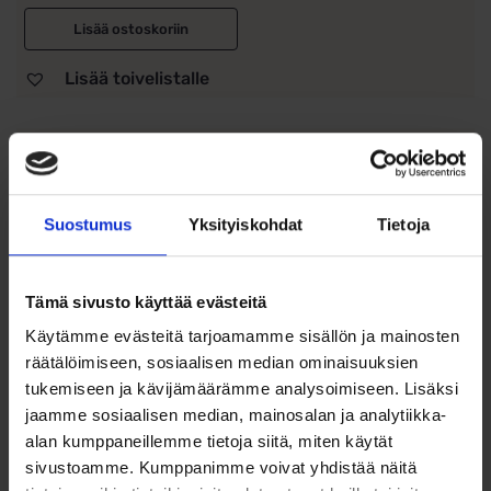
Lisää ostoskoriin
Lisää toivelistalle
Tuotetiedot
Kullattu pyöreä
Suostumus
Yksityiskohdat
Tietoja
hopeamedaljonki aidolla
timantilla 0.01 ct– tilaa
Tämä sivusto käyttää evästeitä
kahdelle kuvalle
Käytämme evästeitä tarjoamamme sisällön ja mainosten
Tyylikkäästi muotoiltu
kullattu pyöreä medaljonki
jossa on
räätälöimiseen, sosiaalisen median ominaisuuksien
aito 0,01ct timantti. Medaljonki on valmistettu
925
tukemiseen ja kävijämäärämme analysoimiseen. Lisäksi
sterlinghopeasta
ja päällystetty aidolla
14 karaatin
jaamme sosiaalisen median, mainosalan ja analytiikka-
kullalla
, mikä antaa sille lämpimän ja arvokkaan kiillon.
alan kumppaneillemme tietoja siitä, miten käytät
Koru aukeaa ja sen sisälle mahtuu kaksi pientä valokuvaa –
sivustoamme. Kumppanimme voivat yhdistää näitä
täydellinen koru muistoille, joita haluat kantaa lähellä