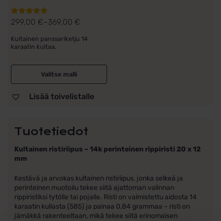
299,00
€
–
369,00
€
Arvostelu
Hintaluokka:
tuotteesta:
299,00 €
Kultainen panssariketju 14
5.00
/ 5
karaatin kultaa.
-
369,00 €
Valitse malli
Lisää toivelistalle
Tuotetiedot
Kultainen ristiriipus – 14k perinteinen rippiristi 20 x 12
mm
Kestävä ja arvokas kultainen ristiriipus, jonka selkeä ja
perinteinen muotoilu tekee siitä ajattoman valinnan
rippiristiksi tytölle tai pojalle. Risti on valmistettu aidosta 14
karaatin kullasta (585) ja painaa 0,84 grammaa – risti on
jämäkkä rakenteeltaan, mikä tekee siitä erinomaisen