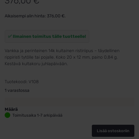
376,00
€
Aikaisempi alin hinta:
376,00
€
.
✅ Ilmainen toimitus tälle tuotteelle!
Vankka ja perinteinen 14k kultainen ristiriipus – täydellinen
rippiristi tytölle tai pojalle. Koko 20 x 12 mm, paino 0,84 g.
Kestävä kultakoru juhlapäivään.
Tuotekoodi:
V108
1 varastossa
Määrä
Rippiristi
Toimitusaika 1-7 arkipäivää
Kultaa
20mm
Lisää ostoskoriin
x
12mm