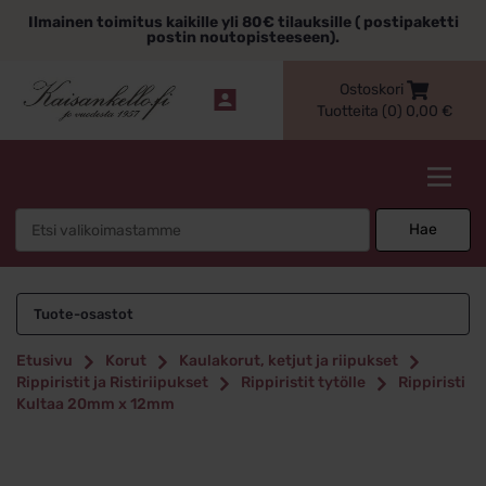
Siirry
Ilmainen toimitus kaikille yli 80€ tilauksille ( postipaketti
sisältöön
postin noutopisteeseen).
Ostoskori
Tuotteita (0)
0,00
€
Kaisankello.fi
Search
Hae
for:
Tuote-osastot
Etusivu
Korut
Kaulakorut, ketjut ja riipukset
Rippiristit ja Ristiriipukset
Rippiristit tytölle
Rippiristi
Kultaa 20mm x 12mm