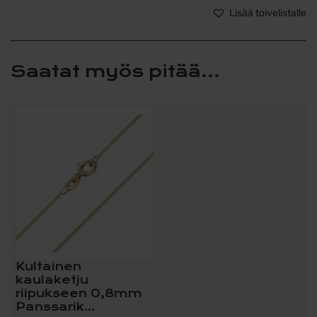
määrä
Lisää toivelistalle
Saatat myös pitää...
Tällä
tuotteella
on
useampi
muunnelma.
Voit
tehdä
valinnat
tuotteen
sivulla.
Kultainen
kaulaketju
riipukseen 0,8mm
Panssarik...