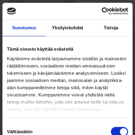
käyttökorun myös vuosien päähän.
Ristin koristeltu reuna ja kiiltävä korotettu keskiosa tuovat
korun pintaan kauniin kontrastin ja hienostuneen ilmeen.
Koko 20 x 12 mm tekee siitä sopivan kokoisen – ei liian suuri
Suostumus
Yksityiskohdat
Tietoja
eikä liian pieni – ja muotoilu henkii klassista tyyliä, joka kestää
aikaa.
Tämä sivusto käyttää evästeitä
Ketju ei sisälly hintaan.
Käytämme evästeitä tarjoamamme sisällön ja mainosten
Ominaisuudet:
räätälöimiseen, sosiaalisen median ominaisuuksien
tukemiseen ja kävijämäärämme analysoimiseen. Lisäksi
Ristin koko: 20 x 12 mm
jaamme sosiaalisen median, mainosalan ja analytiikka-
Paino: 0,84 g
alan kumppaneillemme tietoja siitä, miten käytät
sivustoamme. Kumppanimme voivat yhdistää näitä
Materiaali: 14k kulta (585)
tietoja muihin tietoihin, joita olet antanut heille tai joita on
kerätty, kun olet käyttänyt heidän palvelujaan.
Perinteinen ja koristeellinen muotoilu
Vankka ja laadukas rakenne
Suostumuksen
Välttämätön
valinta
Sopii rippiristiksi sekä tytölle että pojalle