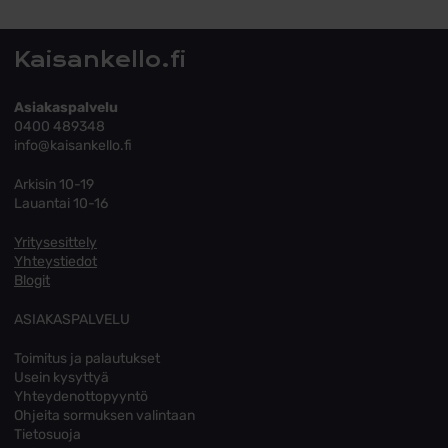
Tutustu toimitusehtoihin
Kaisankello.fi
Asiakaspalvelu
0400 489348
info@kaisankello.fi
Arkisin 10-19
Lauantai 10-16
Yritysesittely
Yhteystiedot
Blogit
ASIAKASPALVELU
Toimitus ja palautukset
Usein kysyttyä
Yhteydenottopyyntö
Ohjeita sormuksen valintaan
Tietosuoja