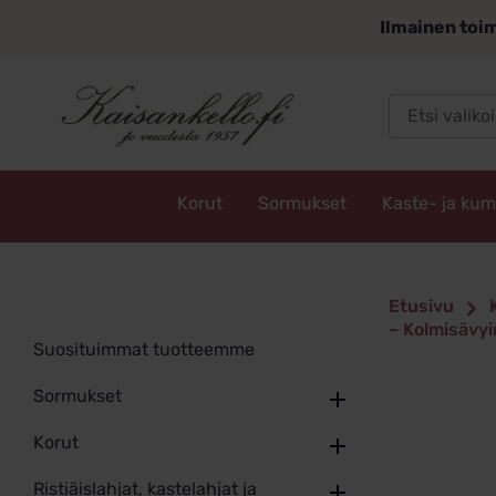
Siirry
Ilmainen toim
sisältöön
Korut
Sormukset
Kaste- ja ku
Kaisankello.fi
Etusivu
– Kolmisävy
Suosituimmat tuotteemme
Sormukset
Korut
Ristiäislahjat, kastelahjat ja