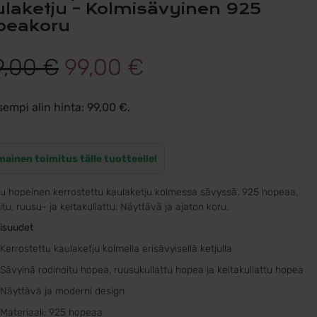
ulaketju – Kolmisävyinen 925
peakoru
Alkuperäinen
Nykyinen
9,00
€
99,00
€
hinta
hinta
sempi alin hinta:
99,00
€
.
oli:
on:
179,00 €.
99,00 €.
mainen toimitus tälle tuotteelle!
tu hopeinen kerrostettu kaulaketju kolmessa sävyssä. 925 hopeaa,
itu, ruusu- ja keltakullattu. Näyttävä ja ajaton koru.
isuudet
Kerrostettu kaulaketju kolmella erisävyisellä ketjulla
Sävyinä rodinoitu hopea, ruusukullattu hopea ja keltakullattu hopea
Näyttävä ja moderni design
Materiaali: 925 hopeaa