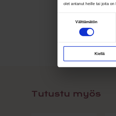
olet antanut heille tai joita o
Suostumuksen
Välttämätön
valinta
Kiellä
Tutustu myös
Tällä
Tällä