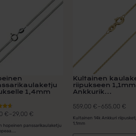
ella
tuotteella
on
mpi
useampi
nelma.
muunnelma.
Voit
tehdä
nat
valinnat
een
tuotteen
a.
sivulla.
einen
Kultainen kaulak
ssarikaulaketju
riipukseen 1,1mm
pukselle 1,4mm
Ankkurik...
559,00
€
–
655,00
€
Hintaluokka:
00
€
–
29,00
€
telu
aluokka:
559,00 €
Kultainen 14k Ankkuri riipusket
esta:
1,1mm
0 €
 hopeinen panssarikaulaketju
-
5
peaa....
655,00 €