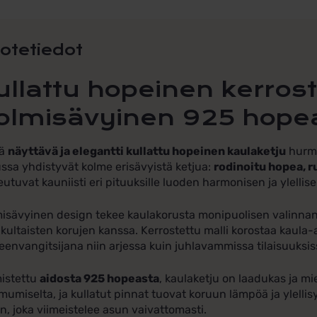
hope
määr
otetiedot
ullattu hopeinen kerrost
olmisävyinen 925 hope
ä
näyttävä ja elegantti kullattu hopeinen kaulaketju
hurma
ssa yhdistyvät kolme erisävyistä ketjua:
rodinoitu hopea, r
eutuvat kauniisti eri pituuksille luoden harmonisen ja ylelli
isävyinen design tekee kaulakorusta monipuolisen valinnan –
 kultaisten korujen kanssa. Kerrostettu malli korostaa kaula-
eenvangitsijana niin arjessa kuin juhlavammissa tilaisuuksis
istettu
aidosta 925 hopeasta
, kaulaketju on laadukas ja mi
umiselta, ja kullatut pinnat tuovat koruun lämpöä ja ylellis
n, joka viimeistelee asun vaivattomasti.