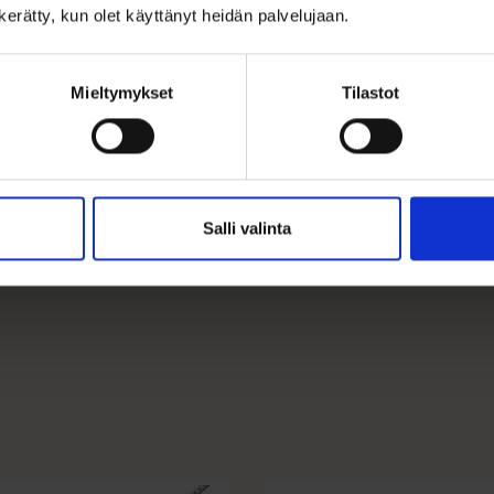
n kerätty, kun olet käyttänyt heidän palvelujaan.
Mieltymykset
Tilastot
Ohjeita sormuksen tai korun koon
Salli valinta
Tällä