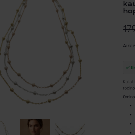
ka
ho
17
Aikai
✅ Il
Kullat
rodino
Omina