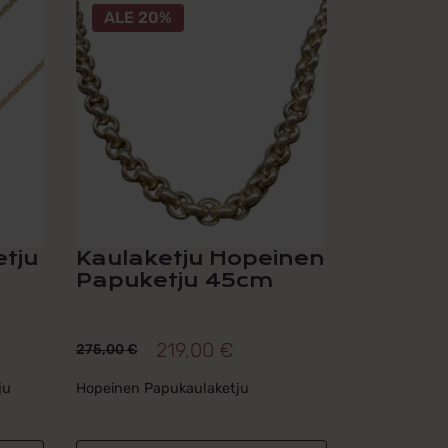
ALE 20%
etju
Kaulaketju Hopeinen
Papuketju 45cm
219,00
€
275,00
€
Alkuperäinen
Nykyinen
hinta
hinta
ju
Hopeinen Papukaulaketju
oli:
on:
275,00 €.
219,00 €.