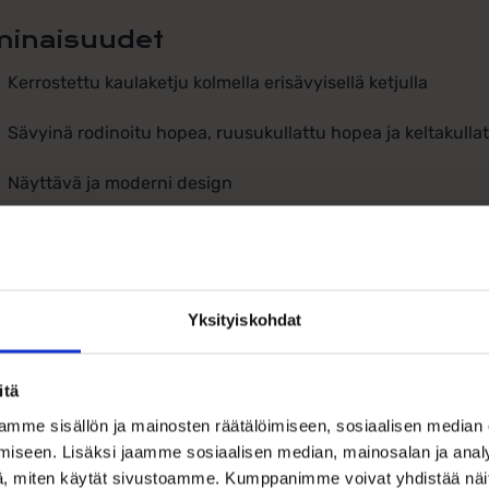
inaisuudet
Kerrostettu kaulaketju kolmella erisävyisellä ketjulla
Sävyinä rodinoitu hopea, ruusukullattu hopea ja keltakulla
Näyttävä ja moderni design
Materiaali: 925 hopeaa
Ketjujen pituudet:
Yksityiskohdat
Ruusukullattu ketju: 42 cm
Hopeaketju: 45 cm
itä
mme sisällön ja mainosten räätälöimiseen, sosiaalisen median
Keltakullattu ketju: 49 cm
iseen. Lisäksi jaamme sosiaalisen median, mainosalan ja analy
, miten käytät sivustoamme. Kumppanimme voivat yhdistää näitä t
Ketjut laskeutuvat kauniisti kerroksittain