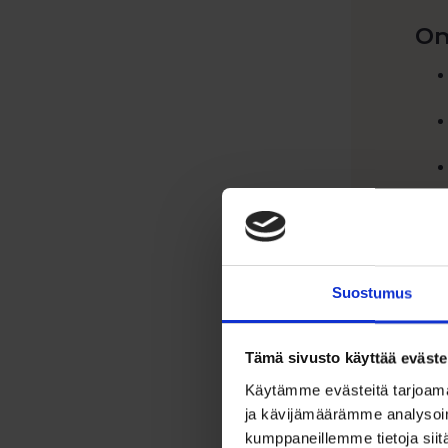
Om
Suostumus
Tämä sivusto käyttää eväste
Käytämme evästeitä tarjoama
ja kävijämäärämme analysoim
kumppaneillemme tietoja siitä