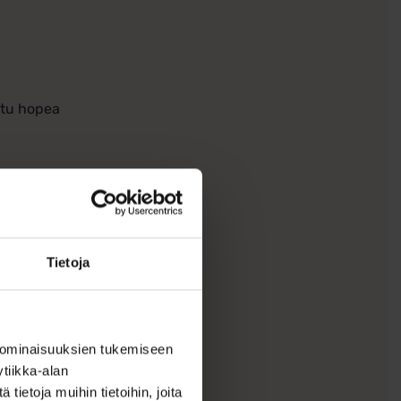
ttu hopea
Tietoja
 ominaisuuksien tukemiseen
tiikka-alan
ietoja muihin tietoihin, joita