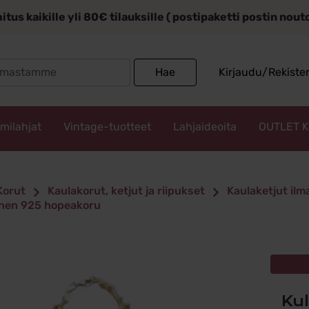
itus kaikille yli 80€ tilauksille ( postipaketti postin nou
Search
Hae
Kirjaudu/Rekiste
for:
mmilahjat
Vintage-tuotteet
Lahjaideoita
OUTLET 
Korut
Kaulakorut, ketjut ja riipukset
Kaulaketjut ilm
inen 925 hopeakoru
Kullattu hopeinen kerrostettu