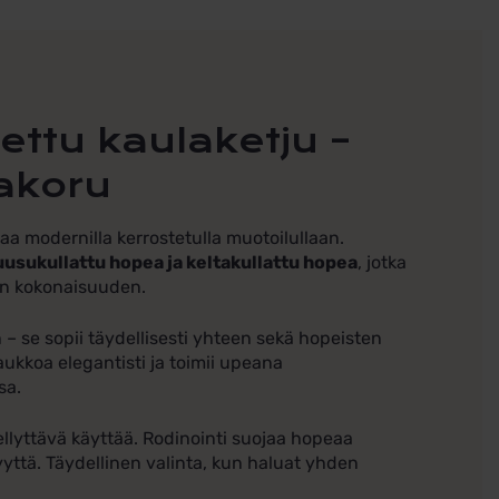
akoru
ä
ettu kaulaketju –
akoru
a modernilla kerrostetulla muotoilullaan.
uusukullattu hopea ja keltakullattu hopea
, jotka
sen kokonaisuuden.
 se sopii täydellisesti yhteen sekä hopeisten
aukkoa elegantisti ja toimii upeana
sa.
ellyttävä käyttää. Rodinointi suojaa hopeaa
yyttä. Täydellinen valinta, kun haluat yhden