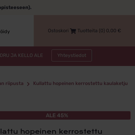
topisteeseen).
Ostoskori
Tuotteita (0)
0,00
€
röidy
Yhteystiedot
KORU JA KELLO ALE
an riipusta
Kullattu hopeinen kerrostettu kaulaketju
ALE 45%