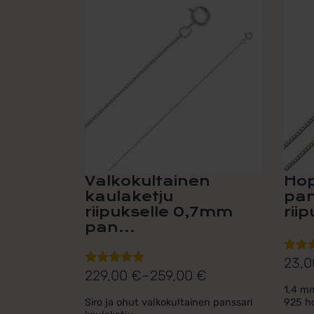
tuotteella
tuotte
on
on
useampi
usea
muunnelma.
muun
Voit
Voit
tehdä
tehdä
valinnat
valin
tuotteen
tuott
sivulla.
sivull
Valkokultainen
Hop
kaulaketju
pan
riipukselle 0,7mm
rii
pan...
23,
Arvos
Hint
229,00
€
–
259,00
€
Arvostelu
tuotte
Hintaluokka:
23,0
1,4 mm
tuotteesta:
4.71
/ 
229,00 €
Siro ja ohut valkokultainen panssari
925 ho
5.00
/ 5
-