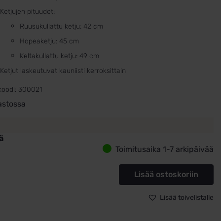
Ketjujen pituudet:
Ruusukullattu ketju: 42 cm
Hopeaketju: 45 cm
Keltakullattu ketju: 49 cm
Ketjut laskeutuvat kauniisti kerroksittain
koodi:
300021
astossa
ä
Toimitusaika 1-7 arkipäivää
ttu
inen
Lisää ostoskoriin
stettu
ketju
Lisää toivelistalle
isävyinen