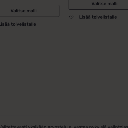
Valitse malli
0 €
Valitse malli
Lisää toivelistalle
Lisää toivelistalle
Valitettavasti yksikään arvostelu ei vastaa nykyisiä valintojas