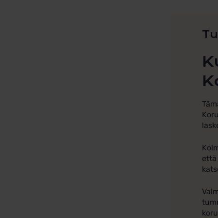
Tu
K
K
Täm
Koru
lask
Kolm
että
kats
Valm
tumm
koru