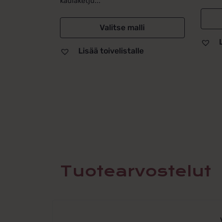
kaulaketju...
-
29,0
259,00 €
Valitse malli
Lisää toivelistalle
Tuotearvostelut