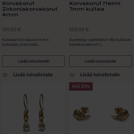
Korvakorut
Korvakorut Helmi
Zirkoniakorvakorut
7mm kultaa
4mm
109,00
€
209,00
€
Kultaiset korvakorut 4 mm
Suomessa valmistetut 14k kultaiset
kirkkaalla zirkonialla...
helmikorvakorut 7...
Lisää ostoskoriin
Lisää ostoskoriin
Lisää toivelistalle
Lisää toivelistalle
ALE 25%