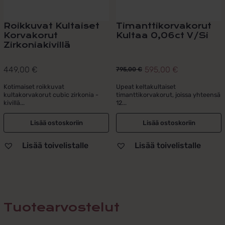
Roikkuvat Kultaiset
Timanttikorvakorut
Korvakorut
Kultaa 0,06ct V/Si
Zirkoniakivillä
449,00
€
595,00
€
795,00
€
Alkuperäinen
Nykyinen
hinta
hinta
Kotimaiset roikkuvat
Upeat keltakultaiset
kultakorvakorut cubic zirkonia -
timanttikorvakorut, joissa yhteensä
oli:
on:
kivillä...
12...
795,00 €.
595,00 €.
Lisää ostoskoriin
Lisää ostoskoriin
Lisää toivelistalle
Lisää toivelistalle
Tuotearvostelut