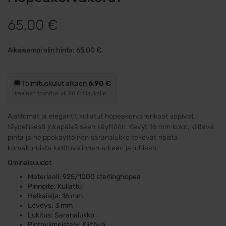
65,00
€
Aikaisempi alin hinta:
65,00
€
.
🚚 Toimituskulut alkaen
6,90 €
Ilmainen toimitus yli 80 € tilauksiin.
Ajattomat ja elegantit kullatut hopeakorvarenkaat sopivat
täydellisesti jokapäiväiseen käyttöön. Kevyt 16 mm koko, kiiltävä
pinta ja helppokäyttöinen saranalukko tekevät näistä
korvakoruista luottovalinnan arkeen ja juhlaan.
Ominaisuudet
Materiaali: 925/1000 sterlinghopea
Pinnoite: Kullattu
Halkaisija: 16 mm
Leveys: 3 mm
Lukitus: Saranalukko
Pintaviimeistely: Kiiltävä