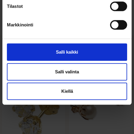
koon valintaan
Tilastot
Tutustu ohjeisiin
Markkinointi
Salli kaikki
Tutustu myös
Salli valinta
Kiellä