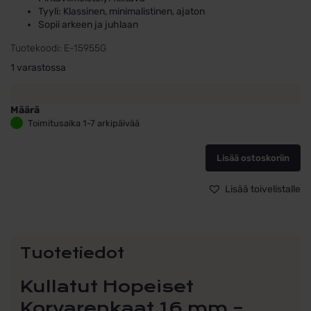
Tyyli: Klassinen, minimalistinen, ajaton
Sopii arkeen ja juhlaan
Tuotekoodi:
E-15955G
1 varastossa
Määrä
Kullatut
Toimitusaika 1-7 arkipäivää
Hopeiset
Korvarenkaat
Lisää ostoskoriin
16
mm
–
Lisää toivelistalle
Saranalliset
925
Hopeakorvakorut
määrä
Tuotetiedot
Kullatut Hopeiset
Korvarenkaat 16 mm –