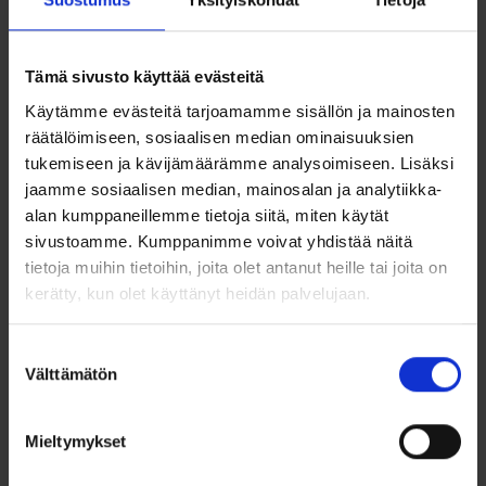
kemikaaleja ja säilyttämään korut niin etteivät ne hankaudu
muiden korujen kanssa.
Tämä sivusto käyttää evästeitä
Täydellinen valinta myös lahjaksi – ajaton koru, joka sopii
monelle tyylille.
Käytämme evästeitä tarjoamamme sisällön ja mainosten
räätälöimiseen, sosiaalisen median ominaisuuksien
Ominaisuudet
tukemiseen ja kävijämäärämme analysoimiseen. Lisäksi
jaamme sosiaalisen median, mainosalan ja analytiikka-
Materiaali: 925/1000 sterlinghopea
Pinnoite: Kullattu
alan kumppaneillemme tietoja siitä, miten käytät
Halkaisija: 16 mm
sivustoamme. Kumppanimme voivat yhdistää näitä
Leveys: 3 mm
tietoja muihin tietoihin, joita olet antanut heille tai joita on
Lukitus: Saranalukko
Pintaviimeistely: Kiiltävä
kerätty, kun olet käyttänyt heidän palvelujaan.
Tyyli: Klassinen, minimalistinen, ajaton
Sopii arkeen ja juhlaan
Suostumuksen
Välttämätön
valinta
Mieltymykset
Ohjeita sormuksen tai korun