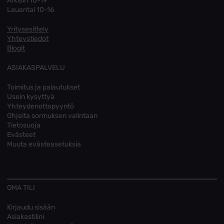
Arkisin 10-19
Lauantai 10-16
Yritysesittely
Yhteystiedot
Blogit
ASIAKASPALVELU
Toimitus ja palautukset
Usein kysyttyä
Yhteydenottopyyntö
Ohjeita sormuksen valintaan
Tietosuoja
Evästeet
Muuta evästeasetuksia
OMA TILI
Kirjaudu sisään
Asiakastilini