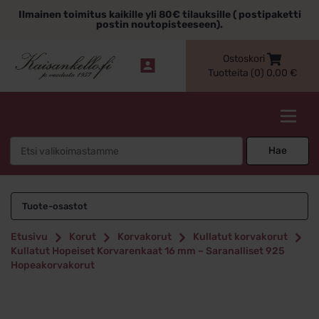
Siirry
Ilmainen toimitus kaikille yli 80€ tilauksille ( postipaketti
sisältöön
postin noutopisteeseen).
Ostoskori
Tuotteita (0)
0,00
€
Kaisankello.fi
Search
Hae
for:
Tuote-osastot
Etusivu
Korut
Korvakorut
Kullatut korvakorut
Kullatut Hopeiset Korvarenkaat 16 mm – Saranalliset 925
Hopeakorvakorut