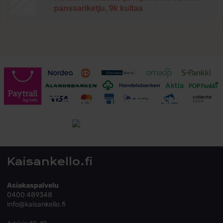
panssariketju, 9k kultaa
Toimitusehdot
Tutustu toimitusehtoihin
Kaisankello.fi
Asiakaspalvelu
0400 489348
info@kaisankello.fi