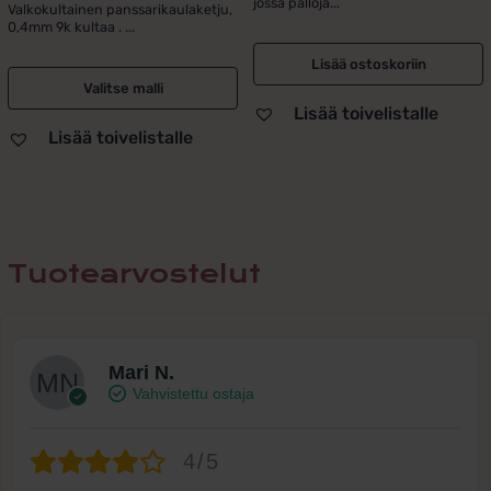
jossa palloja...
oli:
on:
Valkokultainen panssarikaulaketju,
5.00
/ 5
0,4mm 9k kultaa . ...
99,00 €.
59,00 €.
Lisää ostoskoriin
Valitse malli
Lisää toivelistalle
Lisää toivelistalle
Tuotearvostelut
Mari N.
Vahvistettu ostaja
4/5