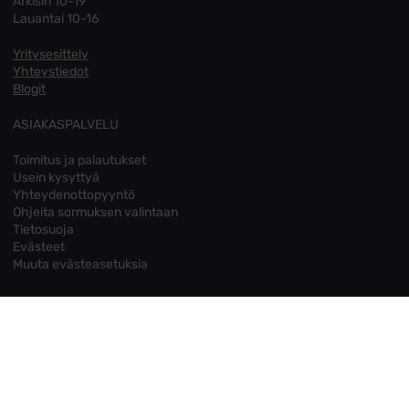
Arkisin 10-19
Lauantai 10-16
Yritysesittely
Yhteystiedot
Blogit
ASIAKASPALVELU
Toimitus ja palautukset
Usein kysyttyä
Yhteydenottopyyntö
Ohjeita sormuksen valintaan
Tietosuoja
Evästeet
Muuta evästeasetuksia
OMA TILI
Kirjaudu sisään
Asiakastilini