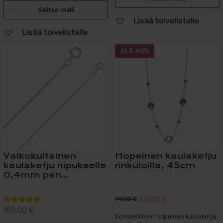
Valitse malli
Lisää toivelistalle
Lisää toivelistalle
Tällä
ALE 40%
tuotteella
on
useampi
muunnelma.
Voit
tehdä
valinnat
tuotteen
sivulla.
Valkokultainen
Hopeinen kaulaketju
kaulaketju riipukselle
rinkuloilla, 45cm
0,4mm pan...
59,00
€
99,00
€
Alkuperäinen
Nykyinen
159,00
€
Arvostelu
hinta
hinta
Koristeellinen hopeinen kaulaketju ,
tuotteesta: