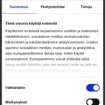
-40cm- Pituus sopiva pienelle lapselle
Suostumus
Yksityiskohdat
Tietoja
-45cm -pituus sopiva naiselle
-50cm -pituus
Tämä sivusto käyttää evästeitä
Käytämme evästeitä tarjoamamme sisällön ja mainosten
räätälöimiseen, sosiaalisen median ominaisuuksien
tukemiseen ja kävijämäärämme analysoimiseen. Lisäksi
jaamme sosiaalisen median, mainosalan ja analytiikka-
alan kumppaneillemme tietoja siitä, miten käytät
Ohjeita sormuksen tai korun
sivustoamme. Kumppanimme voivat yhdistää näitä
koon valintaan
tietoja muihin tietoihin, joita olet antanut heille tai joita on
kerätty, kun olet käyttänyt heidän palvelujaan.
Tutustu ohjeisiin
Suostumuksen
Välttämätön
valinta
Tutustu myös
Mieltymykset