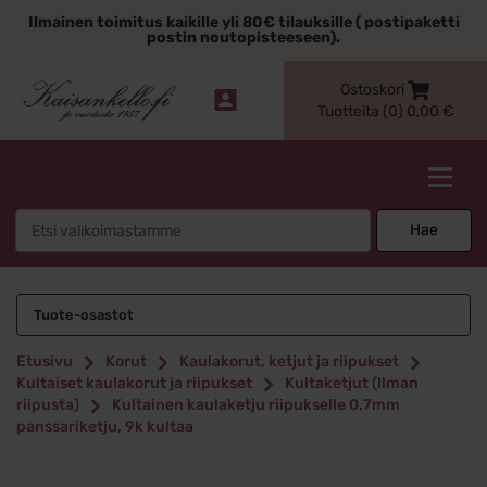
Siirry
Ilmainen toimitus kaikille yli 80€ tilauksille ( postipaketti
sisältöön
postin noutopisteeseen).
Ostoskori
Tuotteita (0)
0,00
€
Kaisankello.fi
Search
Hae
for:
Tuote-osastot
Etusivu
Korut
Kaulakorut, ketjut ja riipukset
Kultaiset kaulakorut ja riipukset
Kultaketjut (Ilman
riipusta)
Kultainen kaulaketju riipukselle 0,7mm
panssariketju, 9k kultaa