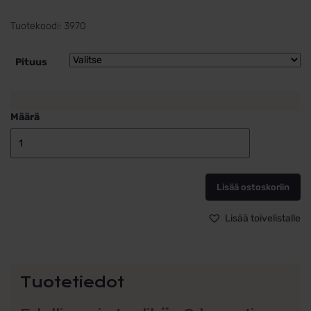
Tuotekoodi:
3970
Pituus
Määrä
Kultainen
kaulaketju
riipukselle
Lisää ostoskoriin
0,7mm
panssariketju,
9k
Lisää toivelistalle
kultaa
määrä
Tuotetiedot