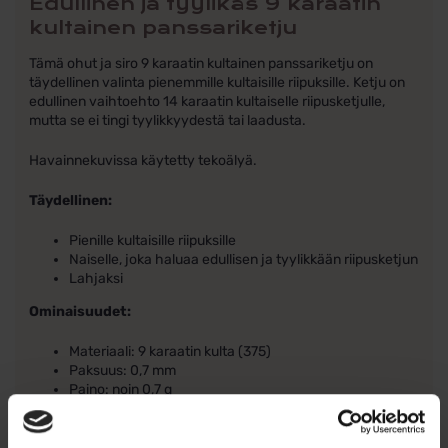
Edullinen ja tyylikäs 9 karaatin
kultainen panssariketju
Tämä ohut ja siro 9 karaatin kultainen panssariketju on
täydellinen valinta pienemmille kultaisille riipuksille. Ketju on
edullinen vaihtoehto 14 karaatin kultaiselle riipusketjulle,
mutta se ei tingi tyylikkyydestä tai laadusta.
Havainnekuvissa käytetty tekoälyä.
Täydellinen:
Pienille kultaisille riipuksille
Naiselle, joka haluaa edullisen ja tyylikkään riipusketjun
Lahjaksi
Ominaisuudet:
Materiaali: 9 karaatin kulta (375)
Paksuus: 0,7 mm
Paino: noin 0,7 g
Pituus: valittavissa useita pituuksia
Lukko: rengaslukko