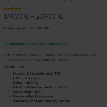
Hintaluokka:
Arvio
2
4.50
179,00
€
–
239,00
€
5:stä
179,00 €
perustuen
Aikaisempi alin hinta:
179,00
€
.
asiakkaan
-
arvotukseen.
239,00 €
✅ Ilmainen toimitus tälle tuotteelle!
9k kultainen panssariketju. Ohut ja siro, sopii pienille riipuksille.
Edullinen vaihtoehto 14k kultaiselle ketjulle.
Ominaisuudet:
Materiaali: 9 karaatin kulta (375)
Paksuus: 0,7 mm
Paino: noin 0,7 g
Pituus: valittavissa useita pituuksia
Lukko: rengaslukko
Pienille kultaisille riipuksille
Edullinen ja tyylikäs riipusketju naiselle