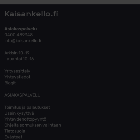
Kaisankello.fi
Asiakaspalvelu
0400 489348
info@kaisankello.fi
Arkisin 10-19
Lauantai 10-16
Yritysesittely
Yhteystiedot
Blogit
ASIAKASPALVELU
Toimitus ja palautukset
Usein kysyttyä
Yhteydenottopyyntö
Ohjeita sormuksen valintaan
Tietosuoja
Evästeet