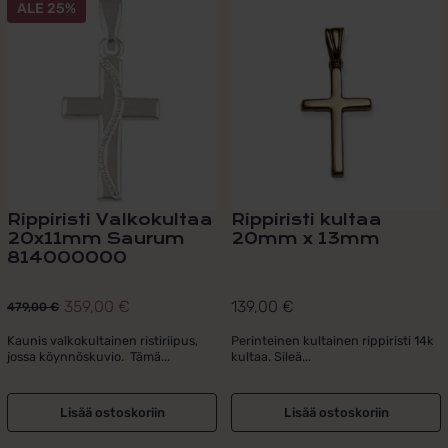
ALE 25%
Rippiristi Valkokultaa
Rippiristi kultaa
20x11mm Saurum
20mm x 13mm
814000000
359,00
€
139,00
€
479,00
€
Alkuperäinen
Nykyinen
hinta
hinta
Kaunis valkokultainen ristiriipus,
Perinteinen kultainen rippiristi 14k
jossa köynnöskuvio. Tämä...
kultaa. Sileä...
oli:
on:
479,00 €.
359,00 €.
Lisää ostoskoriin
Lisää ostoskoriin