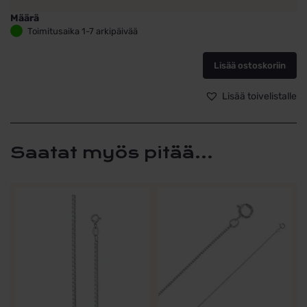
Määrä
Kultainen
Toimitusaika 1-7 arkipäivää
rippiristi
13mm
Lisää ostoskoriin
x
8mm,
zirkonia
Lisää toivelistalle
kivet
määrä
Saatat myös pitää...
Tällä
Tällä
tuotteella
tuotteella
on
on
useampi
useampi
muunnelma.
muunnelma.
Voit
Voit
tehdä
tehdä
valinnat
valinnat
tuotteen
tuotteen