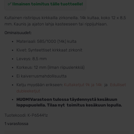
✅ Ilmainen toimitus tälle tuotteelle!
Kultainen ristiriipus kirkkailla zirkoneilla. 14k kultaa, koko 12 x 8,5
mm. Kaunis ja ajaton lahja kasteeseen tai rippijuhlaan.
Ominaisuudet:
Materiaali: 585/1000 (14k) kulta
Kivet: Synteettiset kirkkaat zirkonit
Leveys: 8,5 mm
Korkeus: 12 mm (ilman riipuslenkkiä)
Ei kaiverrusmahdollisuutta
Ketju myydään erikseen:
Kultaketjut 9k ja 14k
ja
Edulliset
dubleeketjut
HUOM!Varastoon tulossa täydennystä kesäkuun
loppupuolella. Tilaa nyt toimitus kesäkuun lopulla.
Tuotekoodi:
K-P65441z
1 varastossa