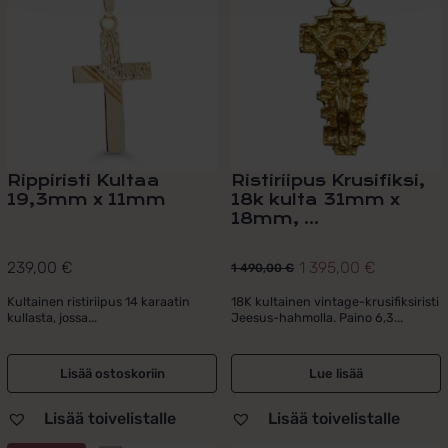
Rippiristi Kultaa
Ristiriipus Krusifiksi,
19,3mm x 11mm
18k kulta 31mm x
18mm, ...
239,00
€
1 395,00
€
1 490,00
€
Alkuperäinen
Nykyinen
hinta
hinta
Kultainen ristiriipus 14 karaatin
18K kultainen vintage-krusifiksiristi
kullasta, jossa...
Jeesus-hahmolla. Paino 6,3...
oli:
on:
1
1
490,00 €.
395,00 €.
Lisää ostoskoriin
Lue lisää
Lisää toivelistalle
Lisää toivelistalle