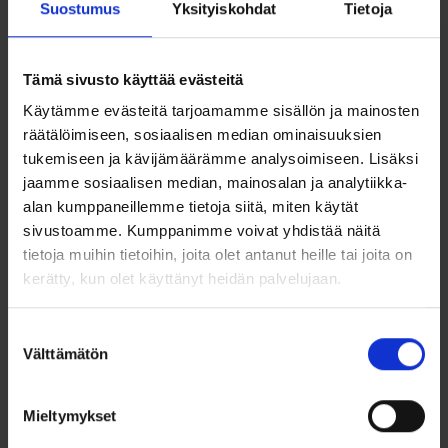
Suostumus
Yksityiskohdat
Tietoja
Tyylikäs ja ajaton kultainen ristiriipus säihkyy kauniisti
kirkkaiden zirkonien valossa. Ristin klassinen muoto
yhdistettynä 14 karaatin kullan lämpimään hohteeseen tekee
siitä elegantin korun, joka sopii sekä arkeen että juhlaan.
Tämä sivusto käyttää evästeitä
Hienostuneesti istutetut synteettiset zirkonit korostavat
Käytämme evästeitä tarjoamamme sisällön ja mainosten
korun symbolista ja hengellistä merkitystä. Tämä risti on
täydellinen valinta kastelahjaksi, rippilahjaksi tai
räätälöimiseen, sosiaalisen median ominaisuuksien
merkitykselliseksi lahjaksi läheiselle.
tukemiseen ja kävijämäärämme analysoimiseen. Lisäksi
jaamme sosiaalisen median, mainosalan ja analytiikka-
Ominaisuudet:
alan kumppaneillemme tietoja siitä, miten käytät
Materiaali: 585/1000 (14k) kulta
sivustoamme. Kumppanimme voivat yhdistää näitä
tietoja muihin tietoihin, joita olet antanut heille tai joita on
Kivet: Synteettiset kirkkaat zirkonit
kerätty, kun olet käyttänyt heidän palvelujaan.
Leveys: 8,5 mm
Suostumuksen
Korkeus: 12 mm (ilman riipuslenkkiä)
Välttämätön
valinta
Ketju myydään erikseen
Mieltymykset
Ei kaiverrusmahdollisuutta