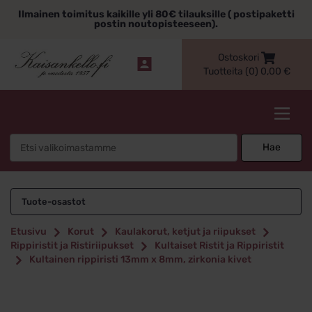
Siirry
Ilmainen toimitus kaikille yli 80€ tilauksille ( postipaketti
sisältöön
postin noutopisteeseen).
Ostoskori
Tuotteita (0)
0,00
€
Kaisankello.fi
Search
Hae
for:
Tuote-osastot
Etusivu
Korut
Kaulakorut, ketjut ja riipukset
Rippiristit ja Ristiriipukset
Kultaiset Ristit ja Rippiristit
Kultainen rippiristi 13mm x 8mm, zirkonia kivet