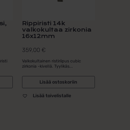
si,
Rippiristi 14k
valkokultaa zirkonia
16x12mm
359,00
€
isti
Valkokultainen ristiriipus cubic
zirkonia -kivellä. Tyylikäs...
Lisää ostoskoriin
Lisää toivelistalle