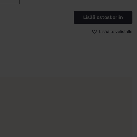
Kultaa
Zirkonia
Lisää ostoskoriin
16mm
x12mm
Lisää toivelistalle
määrä