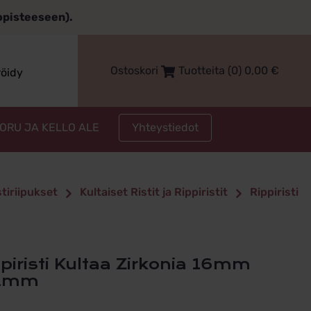
topisteeseen).
Ostoskori
Tuotteita (0)
0,00
€
röidy
Yhteystiedot
KORU JA KELLO ALE
stiriipukset
Kultaiset Ristit ja Rippiristit
Rippiristi
2mm