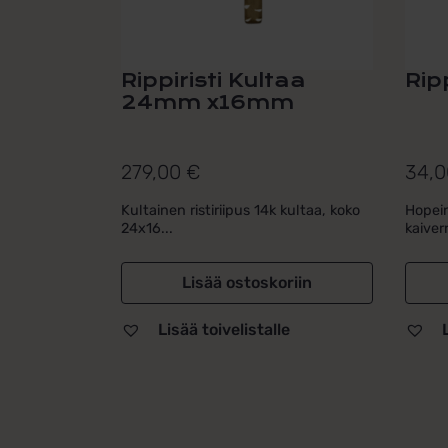
Rippiristi Kultaa
Rip
24mm x16mm
279,00
€
34,
Kultainen ristiriipus 14k kultaa, koko
Hopein
24x16...
kaiver
Lisää ostoskoriin
Lisää toivelistalle