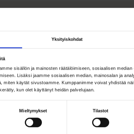
otetiedot
iriipus Zirkonikivellä
is ristiriipus, jossa keskellä kirkas zirkonikivi. Sopii hyvin rippi
tin koko: 16mm x12mm
Yksityiskohdat
riaali :14k kulta
ä ristissä ei ole paikkaa kaiverrukselle.
itä
a ilman ketjua.
mme sisällön ja mainosten räätälöimiseen, sosiaalisen median
iseen. Lisäksi jaamme sosiaalisen median, mainosalan ja analy
, miten käytät sivustoamme. Kumppanimme voivat yhdistää näitä t
n kerätty, kun olet käyttänyt heidän palvelujaan.
Mieltymykset
Tilastot
Ohjeita sormuksen tai korun koon