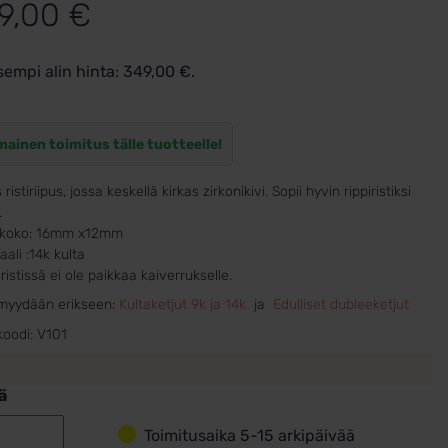
9,00
€
sempi alin hinta:
349,00
€
.
mainen toimitus tälle tuotteelle!
ristiriipus, jossa keskellä kirkas zirkonikivi. Sopii hyvin rippiristiksi
.
n koko: 16mm x12mm
aali :14k kulta
ristissä ei ole paikkaa kaiverrukselle.
 myydään erikseen:
Kultaketjut 9k ja 14k
ja
Edulliset dubleeketjut
koodi:
V101
ä
Toimitusaika 5-15 arkipäivää
Rippiristi