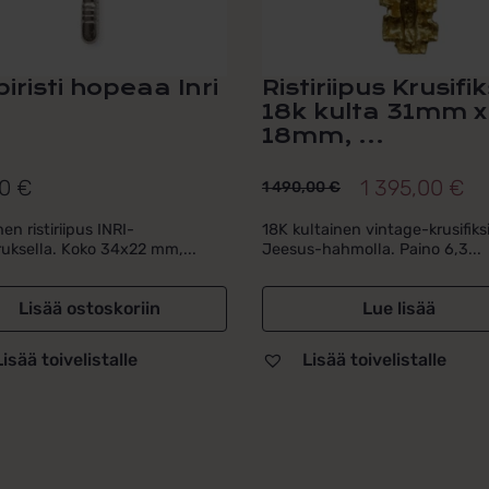
piristi hopeaa Inri
Ristiriipus Krusifik
18k kulta 31mm x
18mm, ...
00
€
1 395,00
€
1 490,00
€
Alkuperäinen
Nykyinen
hinta
hinta
en ristiriipus INRI-
18K kultainen vintage-krusifiksir
ruksella. Koko 34x22 mm,...
Jeesus-hahmolla. Paino 6,3...
oli:
on:
1
1
Lisää ostoskoriin
Lue lisää
490,00 €.
395,00 €.
Lisää toivelistalle
Lisää toivelistalle