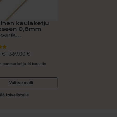
n
ainen kaulaketju
ukseen 0,8mm
sarik...
0
€
–
369,00
€
lu
uokka:
ta:
0 €
n panssariketju 14 karaatin
0 €
Valitse malli
ää toivelistalle