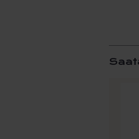
Saat
Tällä
tuotteel
on
useamp
muunne
Voit
tehdä
valinna