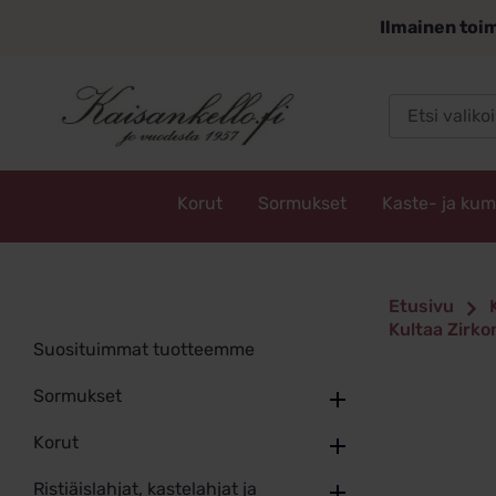
Siirry
Ilmainen toim
sisältöön
Korut
Sormukset
Kaste- ja ku
Kaisankello.fi
Etusivu
Kultaa Zirk
Suosituimmat tuotteemme
Sormukset
Korut
Ristiäislahjat, kastelahjat ja