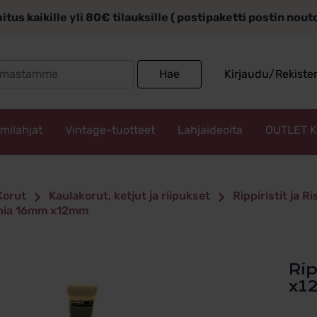
itus kaikille yli 80€ tilauksille ( postipaketti postin nou
Search
Hae
Kirjaudu/Rekiste
for:
mmilahjat
Vintage-tuotteet
Lahjaideoita
OUTLET 
Korut
Kaulakorut, ketjut ja riipukset
Rippiristit ja Ri
onia 16mm x12mm
Rippiristi Kultaa Zirkonia 16mm
x1