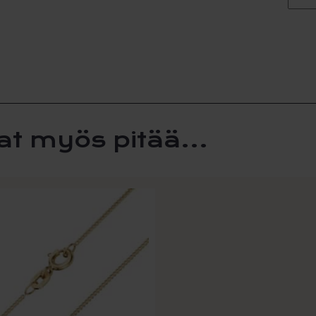
at myös pitää...
la
i
lma.
t