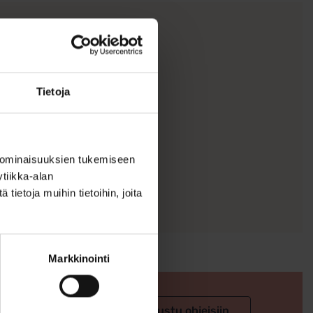
ristiksi tytölle.
Tietoja
 ominaisuuksien tukemiseen
tiikka-alan
ietoja muihin tietoihin, joita
Markkinointi
 valintaan
Tutustu ohjeisiin