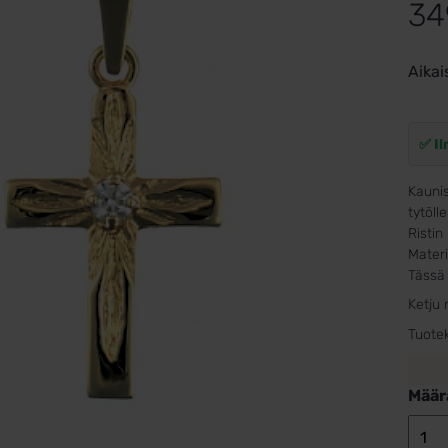
34
Aikai
✅ Il
Kaunis 
tytölle
Risti
Materi
Tässä 
Ketju
Tuote
Määr